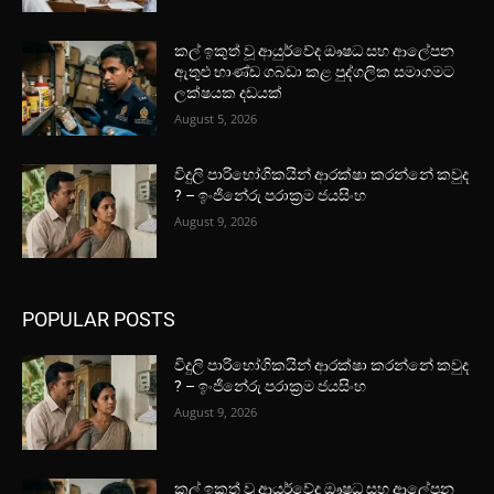
කල් ඉකුත් වූ ආයුර්වේද ඖෂධ සහ ආලේපන
ඇතුළු භාණ්ඩ ගබඩා කළ පුද්ගලික සමාගමට
ලක්ෂයක දඩයක්
August 5, 2026
විදුලි පාරිභෝගිකයින් ආරක්ෂා කරන්නේ කවුද
? – ඉංජිනේරු පරාක්‍රම ජයසිංහ
August 9, 2026
POPULAR POSTS
විදුලි පාරිභෝගිකයින් ආරක්ෂා කරන්නේ කවුද
? – ඉංජිනේරු පරාක්‍රම ජයසිංහ
August 9, 2026
කල් ඉකුත් වූ ආයුර්වේද ඖෂධ සහ ආලේපන