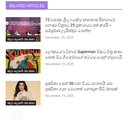
RELATED ARTICLES
75 වසරක ශ්‍රී ලාංකේය කතානාද සිනමාවේ
හොඳම චිත්‍රපට 25 ප්‍රකාශයට පත් කරයි –
සම්පූර්ණ ලැයිස්තුව මෙන්න
December 29, 2025
කලා ලොවේ රස කතා
ලෝකයේ වටිනාම Superman විකට චිත්‍ර කතා
පොත මිය ගිය අම්මගේ අට්ටාලයෙන් හමුවෙයි
November 23, 2025
කලා ලොවේ රස කතා
සුෂ්මිතා සෙන් 50 වන වියට පා තබයි: ඔබ
සුෂ්මිතා ගැන මෙතෙක් නොදැන සිටි රහසක්
November 19, 2025
කලා ලොවේ රස කතා