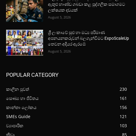
ඇතුළු භාණ්ඩ ගබඩා කළ පුද්ගලික සමාගමට
ලක්ෂයක දඩයක්
August 5, 2026
ශ්‍රී ලංකාවේ සුළු හා මධ්‍ය පරිමාණ
අපනයනකරුවන් බලගැන්වීමට ExpoScaleUp
තෙවන අදියර ඇරඹේ
August 5, 2026
POPULAR CATEGORY
කාලීන පුවත්
230
සෞඛ්‍ය හා ජීවිතය
161
කාන්තා ලෝකය
156
SMEs Guide
121
ව්‍යාපාරික
103
ක්‍රීඩා
85