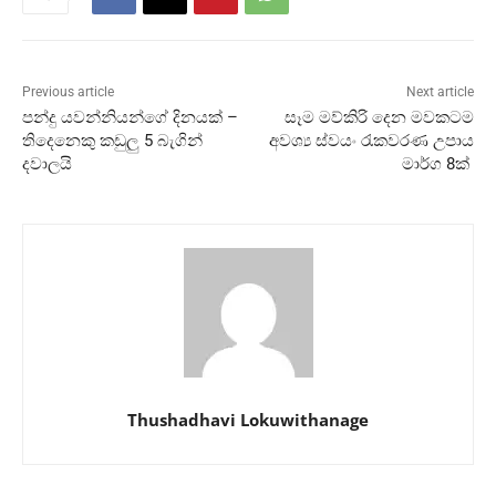
Previous article
Next article
පන්දු යවන්නියන්ගේ දිනයක් –
සෑම මව්කිරි දෙන මවකටම
තිදෙනෙකු කඩුලු 5 බැගින්
අවශ්‍ය ස්වයං රැකවරණ උපාය
දවාලයි
මාර්ග 8ක්
Thushadhavi Lokuwithanage