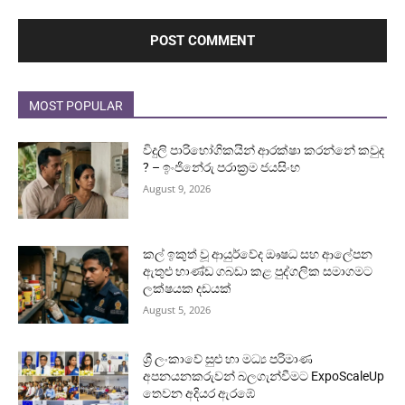
MOST POPULAR
විදුලි පාරිභෝගිකයින් ආරක්ෂා කරන්නේ කවුද
? – ඉංජිනේරු පරාක්‍රම ජයසිංහ
August 9, 2026
කල් ඉකුත් වූ ආයුර්වේද ඖෂධ සහ ආලේපන
ඇතුළු භාණ්ඩ ගබඩා කළ පුද්ගලික සමාගමට
ලක්ෂයක දඩයක්
August 5, 2026
ශ්‍රී ලංකාවේ සුළු හා මධ්‍ය පරිමාණ
අපනයනකරුවන් බලගැන්වීමට ExpoScaleUp
තෙවන අදියර ඇරඹේ