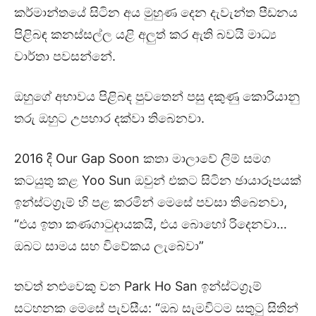
කර්මාන්තයේ සිටින අය මුහුණ දෙන දැවැන්ත පීඩනය
පිළිබඳ කනස්සල්ල යළි අලුත් කර ඇති බවයි මාධ්‍ය
වාර්තා පවසන්නේ.
ඔහුගේ අභාවය පිළිබඳ පුවතෙන් පසු දකුණු කොරියානු
තරු ඔහුට උපහාර දක්වා තිබෙනවා.
2016 දී Our Gap Soon කතා මාලාවේ ලිම් සමග
කටයුතු කළ Yoo Sun ඔවුන් එකට සිටින ඡායාරූපයක්
ඉන්ස්ටග්‍රෑම් හි පළ කරමින් මෙසේ පවසා තිබෙනවා,
“එය ඉතා කණගාටුදායකයි, එය බොහෝ රිදෙනවා…
ඔබට සාමය සහ විවේකය ලැබේවා”
තවත් නළුවෙකු වන Park Ho San ඉන්ස්ටග්‍රෑම්
සටහනක මෙසේ පැවසීය: “ඔබ සැමවිටම සතුටු සිතින්