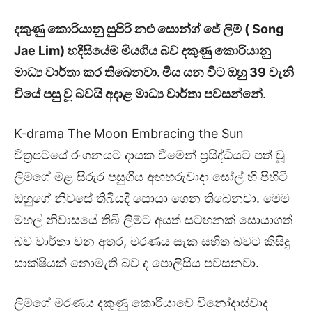
දකුණු කොරියානු සුපිරි නළු සොන්ග් ජේ ලිම් (
Song
Jae Lim
) හදිසියේම මියගිය බව දකුණු කොරියානු
මාධ්‍ය වාර්තා කර තිබෙනවා. මිය යන විට ඔහු 39 වැනි
වියේ පසු වූ බවයි අදාළ මාධ්‍ය වාර්තා පවසන්නේ
.
K-drama The Moon Embracing the Sun
චිත්‍රපටයේ රංගනයට දායක වීමෙන් ප්‍රසිද්ධියට පත් වූ
ලිම්ගේ මළ සිරුර පසුගිය අඟහරුවාදා සෝල් හි පිහිටි
ඔහුගේ නිවසේ තිබියදී සොයා ගෙන තිබෙනවා. මෙම
මහල් නිවාසයේ තිබී ලිම්ට අයත් සටහනක් සොයාගත්
බව වාර්තා වන අතර, මරණය සැක සහිත බවට කිසිදු
සාක්ෂියක් නොමැති බව ද පොලිසිය පවසනවා.
ලිම්ගේ මරණය දකුණු කොරියාවේ විනෝදාස්වාද