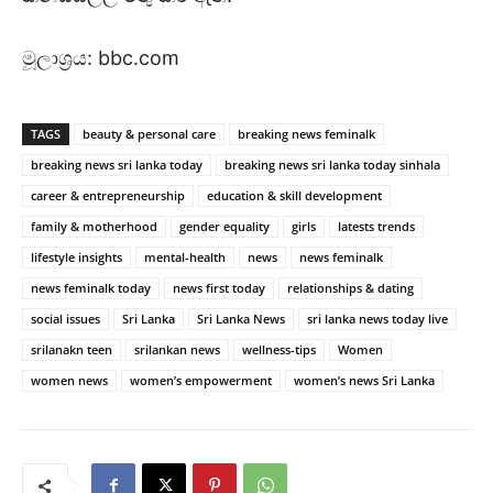
මූලාශ්‍රය: bbc.com
TAGS
beauty & personal care
breaking news feminalk
breaking news sri lanka today
breaking news sri lanka today sinhala
career & entrepreneurship
education & skill development
family & motherhood
gender equality
girls
latests trends
lifestyle insights
mental-health
news
news feminalk
news feminalk today
news first today
relationships & dating
social issues
Sri Lanka
Sri Lanka News
sri lanka news today live
srilanakn teen
srilankan news
wellness-tips
Women
women news
women’s empowerment
women’s news Sri Lanka