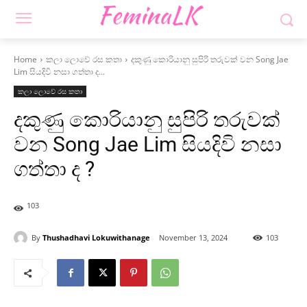
Home
කලා ලොවේ රස කතා
දකුණු කොරියානු සුපිරි තරුවක් වන Song Jae
Lim සියදිවි නසා ගත්තා ද...
කලා ලොවේ රස කතා
දකුණු කොරියානු සුපිරි තරුවක්
වන Song Jae Lim සියදිවි නසා
ගත්තා ද ?
103
By
Thushadhavi Lokuwithanage
November 13, 2024
103