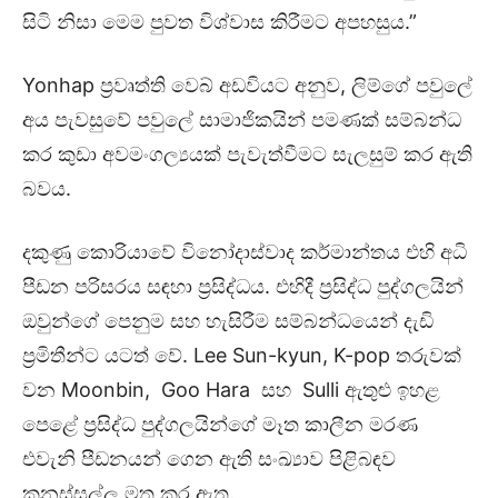
සිටි නිසා මෙම පුවත විශ්වාස කිරීමට අපහසුය.”
Yonhap ප්‍රවෘත්ති වෙබ් අඩවියට අනුව, ලිම්ගේ පවුලේ
අය පැවසුවේ පවුලේ සාමාජිකයින් පමණක් සම්බන්ධ
කර කුඩා අවමංගල්‍යයක් පැවැත්වීමට සැලසුම් කර ඇති
බවය‍.
දකුණු කොරියාවේ විනෝදාස්වාද කර්මාන්තය එහි අධි
පීඩන පරිසරය සඳහා ප්‍රසිද්ධය. එහිදී ප්‍රසිද්ධ පුද්ගලයින්
ඔවුන්ගේ පෙනුම සහ හැසිරීම සම්බන්ධයෙන් දැඩි
ප්‍රමිතීන්ට යටත් වේ. Lee Sun-kyun, K-pop තරුවක්
වන Moonbin, Goo Hara සහ Sulli ඇතුළු ඉහළ
පෙළේ ප්‍රසිද්ධ පුද්ගලයින්ගේ මෑත කාලීන මරණ
එවැනි පීඩනයන් ගෙන ඇති සංඛ්‍යාව පිළිබඳව
කනස්සල්ල මතු කර ඇත.