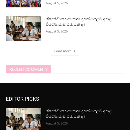
August 5, 2026
ශිෂ්‍යත්ව සහ අපොස උසස් පෙළට අදාළ
විශේෂ සාකච්ඡාවක් අද
August 5, 2026
Load more
RECENT COMMENTS
EDITOR PICKS
ශිෂ්‍යත්ව සහ අපොස උසස් පෙළට අදාළ
විශේෂ සාකච්ඡාවක් අද
August 5, 2026