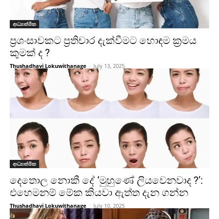
ආධ්‍යාත්මික
ප්‍රශංසාවකට ප්‍රතිචාර දැක්වීමට හොඳම ක්‍රමය
කුමක් ද ?
Thushadhavi Lokuwithanage
-
July 13, 2025
ආධ්‍යාත්මික
දෙතොල නොකී දේ ‘මුහුණේ ලියවෙනවාද ?’:
එහෙමනම් මේක කියවා ඇත්ත දැන ගන්න
Thushadhavi Lokuwithanage
-
July 10, 2025