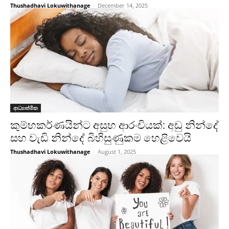
Thushadhavi Lokuwithanage
-
December 14, 2025
ආධ්‍යාත්මික
කුම්භකර්ණයින්ට අසුභ ආරංචියක්: අඩු නින්දේ
සහ වැඩි නින්දේ බිහිසුණුකම හෙළිවෙයි
Thushadhavi Lokuwithanage
-
August 1, 2025