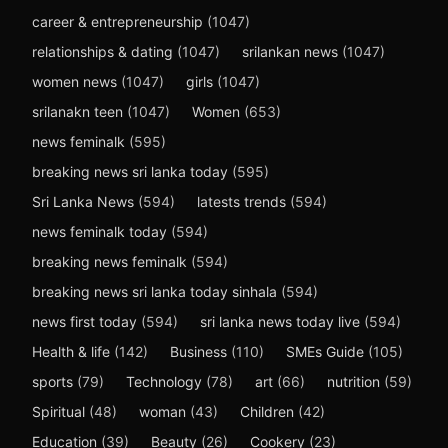
career & entrepreneurship
(1047)
relationships & dating
(1047)
srilankan news
(1047)
women news
(1047)
girls
(1047)
srilanakn teen
(1047)
Women
(653)
news feminalk
(595)
breaking news sri lanka today
(595)
Sri Lanka News
(594)
latests trends
(594)
news feminalk today
(594)
breaking news feminalk
(594)
breaking news sri lanka today sinhala
(594)
news first today
(594)
sri lanka news today live
(594)
Health & life
(142)
Business
(110)
SMEs Guide
(105)
sports
(79)
Technology
(78)
art
(66)
nutrition
(59)
Spiritual
(48)
woman
(43)
Children
(42)
Education
(39)
Beauty
(26)
Cookery
(23)