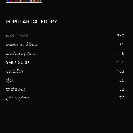
POPULAR CATEGORY
කාලීන පුවත්
230
සෞඛ්‍ය හා ජීවිතය
161
කාන්තා ලෝකය
156
SMEs Guide
121
ව්‍යාපාරික
103
ක්‍රීඩා
85
තාක්ෂණය
82
ළමා ලෝකය
76