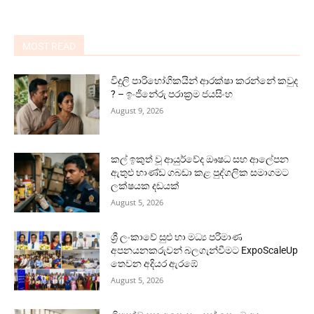
MOST READ
විදුලි පාරිභෝගිකයින් ආරක්ෂා කරන්නේ කවුද
? – ඉංජිනේරු පරාක්‍රම ජයසිංහ
August 9, 2026
කල් ඉකුත් වූ ආයුර්වේද ඖෂධ සහ ආලේපන
ඇතුළු භාණ්ඩ ගබඩා කළ පුද්ගලික සමාගමට
ලක්ෂයක දඩයක්
August 5, 2026
ශ්‍රී ලංකාවේ සුළු හා මධ්‍ය පරිමාණ
අපනයනකරුවන් බලගැන්වීමට ExpoScaleUp
තෙවන අදියර ඇරඹේ
August 5, 2026