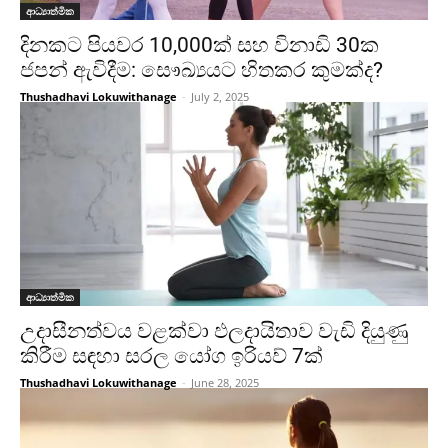
ආධ්‍යාත්මික
දිනකට පියවර 10,000ක් සහ විනාඩි 30ක
ජපන් ඇවිදීම: සෞඛ්‍යයට හිතකර කුමක්ද?
Thushadhavi Lokuwithanage
-
July 2, 2025
ආධ්‍යාත්මික
උදාසීනත්වය වළක්වා ඵලදායිතාව වැඩි දියුණු
කිරීම සඳහා සරල යෝග ඉරියව් 7ක්
Thushadhavi Lokuwithanage
-
June 28, 2025