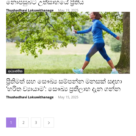
නොපසුබට උත්සාහයේ ප්‍රීතිය
Thushadhavi Lokuwithanage
-
May 19, 2025
ආධ්‍යාත්මික
ප්‍රීතිමත් සහ සෞඛ්‍ය සම්පන්න මනසක් සඳහා
‘හරිත ව්‍යායාම’: සෞඛ්‍ය ප්‍රතිලාභ දැන ගන්න
Thushadhavi Lokuwithanage
-
May 15, 2025
1
2
3