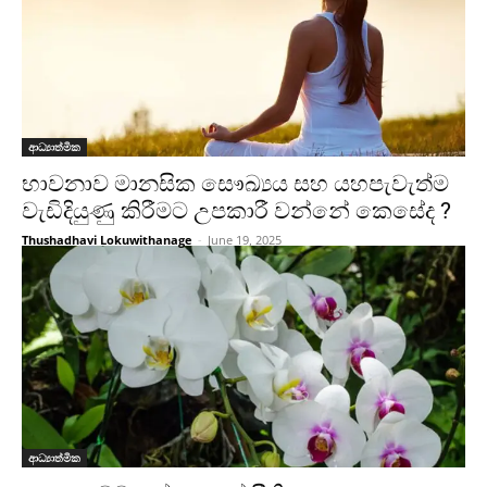
ආධ්‍යාත්මික
භාවනාව මානසික සෞඛ්‍යය සහ යහපැවැත්ම
වැඩිදියුණු කිරීමට උපකාරී වන්නේ කෙසේද ?
Thushadhavi Lokuwithanage
-
June 19, 2025
ආධ්‍යාත්මික