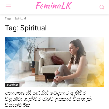
Tags
Spiritual
Tag:
Spiritual
ආධ්‍යාත්මික
අනාගතයේදී දණහිස් වේදනාව ඇතිවීම
වළක්වා ගැනීමට ඔබට උපකාර විය හැකි
ව්‍යායාම 5ක්