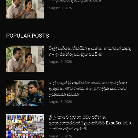
? – ඉංජිනේරු පරාක්‍රම ජයසිංහ
August 9, 2026
POPULAR POSTS
විදුලි පාරිභෝගිකයින් ආරක්ෂා කරන්නේ කවුද
? – ඉංජිනේරු පරාක්‍රම ජයසිංහ
August 9, 2026
කල් ඉකුත් වූ ආයුර්වේද ඖෂධ සහ ආලේපන
ඇතුළු භාණ්ඩ ගබඩා කළ පුද්ගලික සමාගමට
ලක්ෂයක දඩයක්
August 5, 2026
ශ්‍රී ලංකාවේ සුළු හා මධ්‍ය පරිමාණ
අපනයනකරුවන් බලගැන්වීමට ExpoScaleUp
තෙවන අදියර ඇරඹේ
August 5, 2026