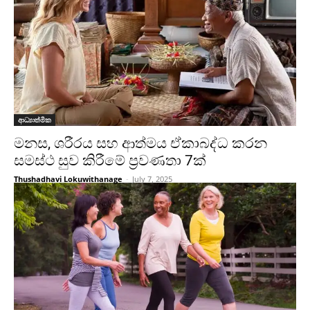
ආධ්‍යාත්මික
මනස, ශරීරය සහ ආත්මය ඒකාබද්ධ කරන
සමස්ථ සුව කිරීමේ ප්‍රවණතා 7ක්
Thushadhavi Lokuwithanage
-
July 7, 2025