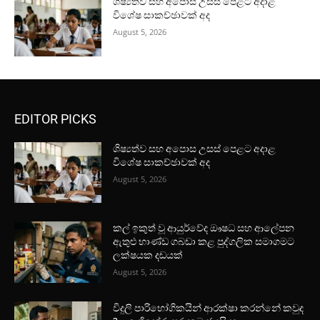
ශිෂ්‍යත්ව සහ අපොස උසස් පෙළට අදාළ
විශේෂ සාකච්ඡාවක් අද
August 5, 2026
EDITOR PICKS
ශිෂ්‍යත්ව සහ අපොස උසස් පෙළට අදාළ
විශේෂ සාකච්ඡාවක් අද
August 5, 2026
කල් ඉකුත් වූ ආයුර්වේද ඖෂධ සහ ආලේපන
ඇතුළු භාණ්ඩ ගබඩා කළ පුද්ගලික සමාගමට
ලක්ෂයක දඩයක්
August 5, 2026
විදුලි පාරිභෝගිකයින් ආරක්ෂා කරන්නේ කවුද