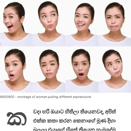
9900900 - montage of woman pulling different expressions
ක
වදා හරි ඔයාට හිතිලා තියෙනවද, අපිත්
එක්ක කතා කරන කෙනාගේ මූණ දිහා
බලලා එයාගේ හිතේ තියෙන හැමදේම