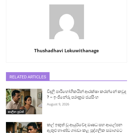
Thushadhavi Lokuwithanage
RELATED ARTICLES
විදුලි පාරිභෝගිකයින් ආරක්ෂා කරන්නේ කවුද
? – ඉංජිනේරු පරාක්‍රම ජයසිංහ
August 9, 2026
කාලීන පුවත්
කල් ඉකුත් වූ ආයුර්වේද ඖෂධ සහ ආලේපන
ඇතුළු භාණ්ඩ ගබඩා කළ පුද්ගලික සමාගමට