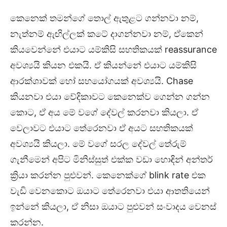
කෙනෙක් තමන්ගේ තොල් ඇතුළට ගන්නවා නම්,
නැත්නම් ඇඟිල්ලක් කටේ දාගන්නවා නම්, ඒකෙන්
කියවෙන්නේ එයාට යම්කිසි සහතිකයක් reassurance
අවශ්‍යයි කියන එකයි. ඒ කියන්නේ එයාට යම්කිසි
ආරක්ශාවක් හෝ සහයෝගයක් අවශ්‍යයි. Chase
කියනවා එයා වේදිකාවට කෙනෙක්ව ගෙන්න ගන්න
කොට, ඒ අය මේ වගේ දේවල් කරනවා කියලා. ඒ
වෙලාවට එයාට තේරෙනවා ඒ අයට සහතිකයක්
අවශ්‍යයි කියලා. මේ වගේ සරල දේවල් තේරුම්
ගැනීමෙන් අපිට මිනිස්සුත් එක්ක වඩා හොඳින් අන්තර්
ක්‍රියා කරන්න පුළුවන්. කෙනෙක්ගේ blink rate එක
වැඩි වෙනකොට ඔයාට තේරෙනවා එයා ආතතියෙන්
ඉන්නේ කියලා, ඒ නිසා ඔයාට පුළුවන් සංවාදය වෙනස්
කරන්න.