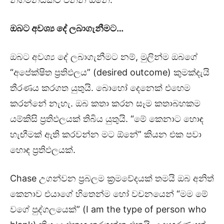
ඔබට අවශ්‍ය දේ ලබාගැනීමට…
ඔබට අවශ්‍ය දේ ලබාගැනීමට නම්, මුලින්ම ඔබගේ
“අපේක්ෂිත ප්‍රතිඵලය” (desired outcome) කුමක්දැයි
තීරණය කරගත යුතුයි. බොහෝ දෙනෙක් එහෙම
කරන්නේ නැහැ. ඔබ කතා කරන සෑම කතාබහකම
යම්කිසි ප්‍රතිඵලයක් තිබිය යුතුයි. “මේ කෙනාට හොඳ
හැඟීමක් ඇති කරවන්න මට ඕනේ” කියන එක පවා
හොඳ ප්‍රතිඵලයක්.
Chase උගන්වන ප්‍රබලම ක්‍රමවේදයක් තමයි ඔබ අනිත්
කෙනාව එයාගේ හිතෙන්ම හෝ වචනයෙන් “මම මේ
වගේ පුද්ගලයෙක්” (I am the type of person who