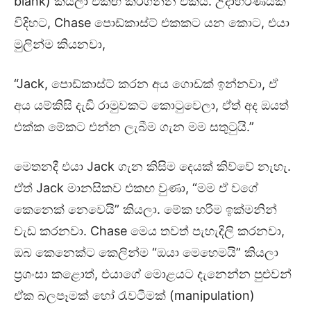
blank) කියලා එකඟ කරගන්න එකයි. උදාහරණයක්
විදිහට, Chase පොඩ්කාස්ට් එකකට යන කොට, එයා
මුලින්ම කියනවා,
“Jack, පොඩ්කාස්ට් කරන අය ගොඩක් ඉන්නවා, ඒ
අය යම්කිසි දැඩි රාමුවකට කොටුවෙලා, ඒත් අද ඔයත්
එක්ක මේකට එන්න ලැබීම ගැන මම සතුටුයි.”
මෙතනදී එයා Jack ගැන කිසිම දෙයක් කිව්වේ නැහැ.
ඒත් Jack මානසිකව එකඟ වුණා, “මම ඒ වගේ
කෙනෙක් නෙවෙයි” කියලා. මේක හරිම ඉක්මනින්
වැඩ කරනවා. Chase මෙය තවත් පැහැදිලි කරනවා,
ඔබ කෙනෙක්ට කෙලින්ම “ඔයා මෙහෙමයි” කියලා
ප්‍රශංසා කළොත්, එයාගේ මොළයට දැනෙන්න පුළුවන්
ඒක බලපෑමක් හෝ රැවටීමක් (manipulation)