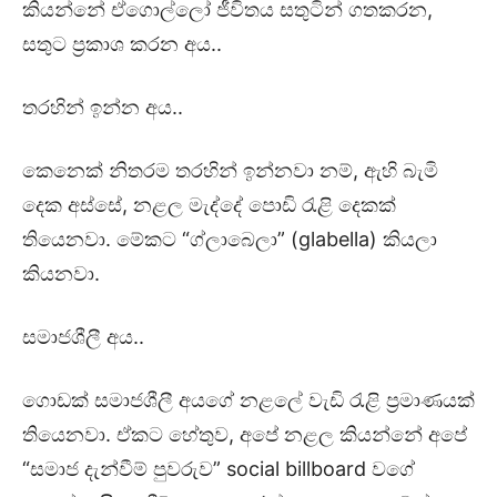
කියන්නේ ඒගොල්ලෝ ජීවිතය සතුටින් ගතකරන,
සතුට ප්‍රකාශ කරන අය..
තරහින් ඉන්න අය..
කෙනෙක් නිතරම තරහින් ඉන්නවා නම්, ඇහි බැමි
දෙක අස්සේ, නළල මැද්දේ පොඩි රැළි දෙකක්
තියෙනවා. මේකට “ග්ලාබෙලා” (glabella) කියලා
කියනවා.
සමාජශීලී අය..
ගොඩක් සමාජශීලී අයගේ නළලේ වැඩි රැළි ප්‍රමාණයක්
තියෙනවා. ඒකට හේතුව, අපේ නළල කියන්නේ අපේ
“සමාජ දැන්වීම් පුවරුව” social billboard වගේ