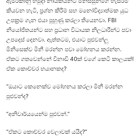
ඇමරිකානු හමුදා නායකයින්ට මිනිස්සුන්ගේ හැසිරීම්
කියවන හැටි, ප්‍රශ්න කිරීම් සහ මනෝවිද්‍යාත්මක යුධ
උපක්‍රම ගැන එයා පුහුණු කරලා තියෙනවා. FBI
නියෝජිතයන්ට සහ ප්‍රධාන විධායක නිලධාරීන්ට පවා
උපදෙස් දෙනවා. ඇත්තටම, එයාට පුළුවන්ලු
මිනිසෙක්ව මිනී මරන්න පවා මෝහනය කරන්න.
ඒකට ගතවෙන්නේ විනාඩි 40ක් වගේ කෙටි කාලයක්!
ඒක කොච්චර භයානකද?
“ඔයාට කෙනෙක්ව මෝහනය කරලා මිනී මරන්න
පුළුවන්ද?
“අනිවාර්යයෙන්ම පුළුවන්.”
“ඒකට කොච්චර වෙලාවක් යයිද?”