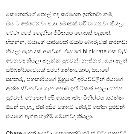
කෙනෙක්ගේ තොල් තද කරගෙන ඉන්නවා නම්,
ඔයාට තේරෙනවා එයා මොකක් හරි හංගනවා කියලා.
මේවා අපේ දෛනික ජීවිතයට ගොඩක් වැදගත්.
හිතන්න, ඔයාගේ යාළුවෙක් ඔයාට බොරුවක් කරනවා
කියලා සැකයක් ආවොත්, එයාගේ blink rate එක වැඩි
වෙනවද කියලා බලන්න පුළුවන්. නැත්නම්, ඔයා අලුත්
සම්බන්ධතාවයක් පටන් ගන්නකොට, ඔයාගේ
සහකරු, සහකාරියගේ මුහුණේ ඉරියව්වලින් එයාගේ
ඇත්ත ස්වභාවය ගැන පොඩි ඉඟි ටිකක් අහුලා ගන්න
පුළුවන්. මේකෙන් අපි කෙනෙක්ව විනිශ්චය කරන්න
ඕනේ නැහැ, ඒත් අපිට හොඳට තේරුම් ගන්න පුළුවන්
එයාගේ ඇත්ත හැඟීම් මොනවද කියලා.
Chase ගෙන් ඇහුවා, කෙනෙක්ව තමන් වටා පහසුවට