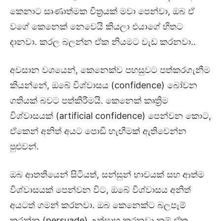
කෙනාට සෘණාත්මක චිත්‍රයක් මවා පෙන්වා, ඔබ ඒ
වගේ කෙනෙක් නෙවෙයි කියලා එයාගේ හිතට
දානවා. කරල බලන්න ඒක නියමට වැඩ කරනවා..
අවසාන වශයෙන්, කෙනෙක්ව පහසුවට පත්කරගැනීම
කියන්නේ, ඔබේ විශ්වාසය (confidence) බෝවන
ගතියක් බවට පත්කිරීමයි. කෙනෙක් කෘත්‍රිම
විශ්වාසයක් (artificial confidence) පෙන්වන කොට,
ඒකෙන් අනිත් අයට පොඩි හැඟීමක් ඇතිවෙන්න
පුළුවන්.
ඔබ ආතතියෙන් සිටියත්, සන්සුන් භාවයක් සහ ආත්ම
විශ්වාසයක් පෙන්වන විට, ඔබේ විශ්වාසය අනිත්
අයටත් ගමන් කරනවා. ඔබ කෙනෙක්ට බලපෑම්
කරන්න (persuade) උත්සාහ කරනවා නම් ඒක