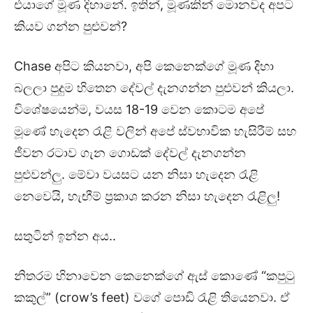
එයාගේ මූණ දිහානේ. ඉතින්, මූණකින් මොනවද අපට
කියව ගන්න පුළුවන්?
Chase අපිට කියනවා, අපි කෙනෙක්ගේ මූණ දිහා
බලලා පුදුම හිතෙන දේවල් දැනගන්න පුළුවන් කියලා.
විශේෂයෙන්ම, වයස 18-19 වෙන කොටම අපේ
මූණේ හැදෙන රැළි වලින් අපේ ස්වභාවික හැසිරීම් සහ
ජීවන රටාව ගැන ගොඩක් දේවල් දැනගන්න
පුළුවන්ලු. මේවා වයසට යන නිසා හැදෙන රැළි
නෙවෙයි, හැඟීම් ප්‍රකාශ කරන නිසා හැදෙන රැළිලු!
සතුටින් ඉන්න අය..
නිතරම හිනාවෙන කෙනෙක්ගේ ඇස් කොණේ “කපුටු
කකුල්” (crow’s feet) වගේ පොඩි රැළි තියෙනවා. ඒ