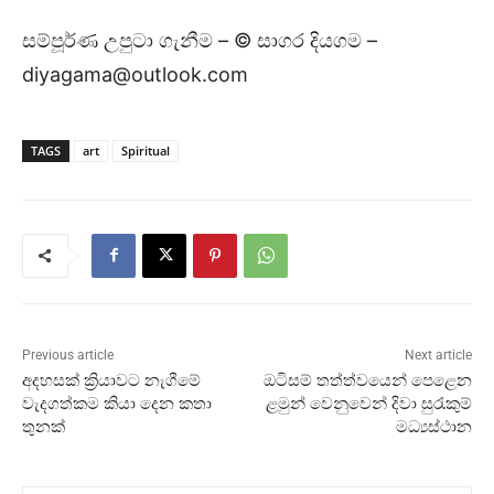
සම්පූර්ණ උපුටා ගැනීම – © සාගර දියගම –
diyagama@outlook.com
TAGS
art
Spiritual
Previous article
Next article
අදහසක් ක්‍රියාවට නැගීමේ
ඔටිසම් තත්ත්වයෙන් පෙළෙන
වැදගත්කම කියා දෙන කතා
ළමුන් වෙනුවෙන් දිවා සුරැකුම්
තුනක්
මධ්‍යස්ථාන