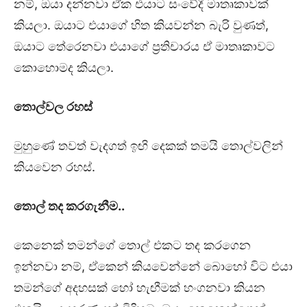
නම්, ඔයා දන්නවා ඒක එයාට සංවේදී මාතෘකාවක්
කියලා. ඔයාට එයාගේ හිත කියවන්න බැරි වුණත්,
ඔයාට තේරෙනවා එයාගේ ප්‍රතිචාරය ඒ මාතෘකාවට
කොහොමද කියලා.
තොල්වල රහස්
මුහුණේ තවත් වැදගත් ඉඟි දෙකක් තමයි තොල්වලින්
කියවෙන රහස්.
තොල් තද කරගැනීම..
කෙනෙක් තමන්ගේ තොල් එකට තද කරගෙන
ඉන්නවා නම්, ඒකෙන් කියවෙන්නේ බොහෝ විට එයා
තමන්ගේ අදහසක් හෝ හැඟීමක් හංගනවා කියන