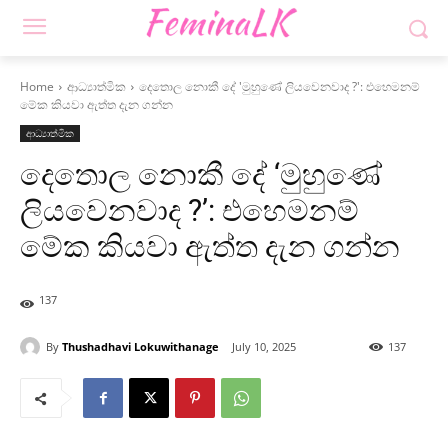
Home
ආධ්‍යාත්මික
දෙතොල නොකී දේ 'මුහුණේ ලියවෙනවාද ?': එහෙමනම්
මේක කියවා ඇත්ත දැන ගන්න
ආධ්‍යාත්මික
දෙතොල නොකී දේ ‘මුහුණේ
ලියවෙනවාද ?’: එහෙමනම්
මේක කියවා ඇත්ත දැන ගන්න
137
By
Thushadhavi Lokuwithanage
July 10, 2025
137