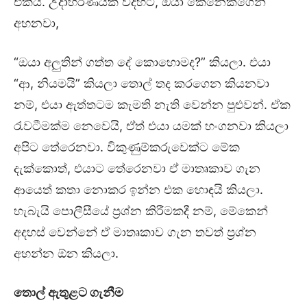
එකයි. උදාහරණයක් විදිහට, ඔයා කෙනෙක්ගෙන්
අහනවා,
“ඔයා අලුතින් ගත්ත දේ කොහොමද?” කියලා. එයා
“ආ, නියමයි” කියලා තොල් තද කරගෙන කියනවා
නම්, එයා ඇත්තටම කැමති නැති වෙන්න පුළුවන්. ඒක
රැවටීමක්ම නෙවෙයි, ඒත් එයා යමක් හංගනවා කියලා
අපිට තේරෙනවා. විකුණුම්කරුවෙක්ට මේක
දැක්කොත්, එයාට තේරෙනවා ඒ මාතෘකාව ගැන
ආයෙත් කතා නොකර ඉන්න එක හොඳයි කියලා.
හැබැයි පොලීසීයේ ප්‍රශ්න කිරීමකදී නම්, මේකෙන්
අදහස් වෙන්නේ ඒ මාතෘකාව ගැන තවත් ප්‍රශ්න
අහන්න ඕන කියලා.
තොල් ඇතුළට ගැනීම