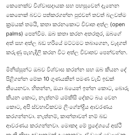
කෙනෙක්ව විශ්වාසදායක සහ පහසුවෙන් දැනෙන
කෙනෙක් බවට පත්කරගන්න පුළුවන් තවත් බලවත්ම
ක්‍රමයක් තමයි, කතා කරනකොට විවෘත අත්ල (open
palms) පෙන්වීම. ඔබ කතා කරන අතරතුර, ඔබගේ
අත් සහ අත්ල බඩ හරියේ මට්ටමට තබාගෙන, වැදගත්
කරුණු පැහැදිලි කරන විට අත්ල විවෘතව පෙන්වන්න.
මිනිස්සුන්ට ඔබව විශ්වාස කරන්න සහ ඔබ කියන දේ
පිළිගන්න මේක 10 ගුණයකින් පමණ වැඩි ඉඩක්
තියෙනවා. හිතන්න, ඔයා බයෙන් ඉන්න කොට, බොරු
කියන කොට, නැත්නම් යම්කිසි දේකට බය වෙන
කොට, අපි ස්වභාවිකවම ලිංගේන්ද්‍රිය ආවරණය
කරගන්නවා. නැත්නම්, කාන්තාවන් නම් බඩ
ආවරණය කරගන්නවා. මොකද මේ ප්‍රදේශයේ අස්ථි
නැති නිසා අවදානමක් දැනෙනවා. ඒ වගේ වෙලාවක