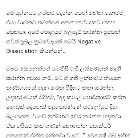
මේ ප්‍රශ්නයට උත්තර දෙන්න පටන් ගන්න කොටම,
එයා වාචිකව තමන්ගේ අනන්‍යතාවයකට එකඟ
වෙනවා. අපේ මොළයට බලපෑම් කරන්න පුළුවන්
තවත් ප්‍රබල ක්‍රමවේදයක් තමයි Negative
Dissociation කියන්නේ..
ඔබට කෙනෙක්ගේ යම්කිසි ගති ලක්ෂණයක් නැති
කරන්න අවශ්‍ය නම්, ඔබ ඒ ගති ලක්ෂණය තියෙන
කණ්ඩායමක් ගැන නරක විදිහට කතා කරන්න.
උදාහරණයක් විදිහට, “අද කාලේ පොඩ්කාස්ට් කරන
ගොඩක් දෙනෙක් වැඩ කරන්නේ ඔරලෝසුව දිහා
බලාගෙන, වැඩේ ඉක්මනට ඉවර කරන්න හදනවා.
ඒක හරියට මාව ගණන් නොගන්න ඩොක්ටර්
කෙනෙක් එක්ක ඉන්නවා වගේ…” මෙතනදී ඔබ අනිත්