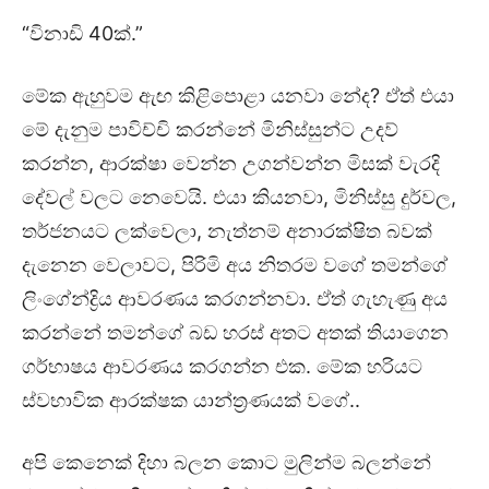
“විනාඩි 40ක්.”
මේක ඇහුවම ඇඟ කිළිපොළා යනවා නේද? ඒත් එයා
මේ දැනුම පාවිච්චි කරන්නේ මිනිස්සුන්ට උදව්
කරන්න, ආරක්ෂා වෙන්න උගන්වන්න මිසක් වැරදි
දේවල් වලට නෙවෙයි. එයා කියනවා, මිනිස්සු දුර්වල,
තර්ජනයට ලක්වෙලා, නැත්නම් අනාරක්ෂිත බවක්
දැනෙන වෙලාවට, පිරිමි අය නිතරම වගේ තමන්ගේ
ලිංගේන්ද්‍රිය ආවරණය කරගන්නවා. ඒත් ගැහැණු අය
කරන්නේ තමන්ගේ බඩ හරස් අතට අතක් තියාගෙන
ගර්භාෂය ආවරණය කරගන්න එක. මේක හරියට
ස්වභාවික ආරක්ෂක යාන්ත්‍රණයක් වගේ..
අපි කෙනෙක් දිහා බලන කොට මුලින්ම බලන්නේ