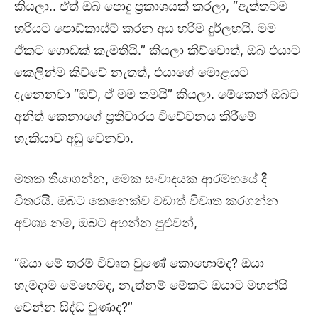
කියලා.. ඒත් ඔබ පොදු ප්‍රකාශයක් කරලා, “ඇත්තටම
හරියට පොඩ්කාස්ට් කරන අය හරිම දුර්ලභයි. මම
ඒකට ගොඩක් කැමතියි.” කියලා කිව්වොත්, ඔබ එයාට
කෙලින්ම කිව්වේ නැතත්, එයාගේ මොළයට
දැනෙනවා “ඔව්, ඒ මම තමයි” කියලා. මේකෙන් ඔබට
අනිත් කෙනාගේ ප්‍රතිචාරය විවේචනය කිරීමේ
හැකියාව අඩු වෙනවා.
මතක තියාගන්න, මේක සංවාදයක ආරම්භයේ දී
විතරයි. ඔබට කෙනෙක්ව වඩාත් විවෘත කරගන්න
අවශ්‍ය නම්, ඔබට අහන්න පුළුවන්,
“ඔයා මේ තරම් විවෘත වුණේ කොහොමද? ඔයා
හැමදාම මෙහෙමද, නැත්නම් මේකට ඔයාට මහන්සි
වෙන්න සිද්ධ වුණාද?”