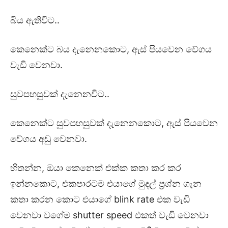
බිය ඇතිවිට..
කෙනෙක්ට බය දැනෙනකොට, ඇස් පියවෙන වේගය
වැඩි වෙනවා.
සුවපහසුවක් දැනෙනවිට..
කෙනෙක්ට සුවපහසුවක් දැනෙනකොට, ඇස් පියවෙන
වේගය අඩු වෙනවා.
හිතන්න, ඔයා කෙනෙක් එක්ක කතා කර කර
ඉන්නකොට, එකපාරටම එයාගේ මුදල් ප්‍රශ්න ගැන
කතා කරන කොට එයාගේ blink rate එක වැඩි
වෙනවා වගේම shutter speed එකත් වැඩි වෙනවා