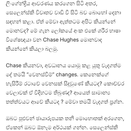
ලිංගේන්ද්‍රිය ආවරණය කරගෙන සිටි අතර,
සෙලෙන්ස්කි විවෘතව වාඩි වී සිටි බව බොහෝ දෙනා
සඳහන් කළා. ඒත් මේවා ඇත්තටම අපිට කියන්නේ
මොනවද? මේ ගැන ලෝකයේ අංක එකේ ශරීර භාෂා
විශේෂඥයා වන Chase Hughes මොනවාද
කියන්නේ කියලා බලමු.
Chase කියනවා, අවධානය යොමු කළ යුතු වැදගත්ම
දේ තමයි “වෙනස්වීම්” changes. කෙනෙක්ගේ
හැසිරීම් රටාවේ වෙනසක් සිදුවුණේ කීයටද? කොච්චර
වෙලාවක් ඒ විදිහටම තිබුණද? ආයෙත් සාමාන්‍ය
තත්ත්වයට ආවේ කීයටද ? මේවා තමයි වැදගත් ප්‍රශ්න.
ඔබට පුළුවන් ඡායාරූපයක තනි මොහොතක් අරගෙන,
ඒකෙන් ඔබට ඕනෑම අර්ථයක් ගන්න. සෙලෙන්ස්කි