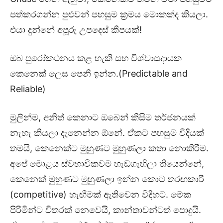
පත්කරගන්න පුළුවන් පහසුම ක්‍රමය මොකක්ද කියලා.
එයා දුන්නේ අපූරු උපදෙස් කීපයක්!
ඔබ පුරෝකථනය කළ හැකි සහ විශ්වාසදායක
කෙනෙක් ලෙස පෙනී ඉන්න.(Predictable and
Reliable)
මුලින්ම, අනිත් කෙනාට ඔබෙන් කිසිම තර්ජනයක්
නැහැ කියලා දැනෙන්න ඕනේ. ඒකට පහසුම විදියක්
තමයි, කෙනෙක්ට මුහුණට මුහුණලා කතා නොකිරීම.
අපේ මොළය ස්වභාවිකවම හැඩගැහිලා තියෙන්නේ,
කෙනෙක් මුහුණට මුහුණලා ඉන්න කොට තරඟකාරී
(competitive) හැඟීමක් ඇතිවෙන විදිහට. මේක
පිරිමින්ට විතරක් නෙවෙයි, කාන්තාවන්ටත් පොදුයි.