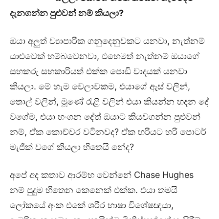
දැනගන්න පුළුවන් නම් කියලා?
ඔයා අලුත් ව්‍යාපාරික ගනුදෙනුවකට යනවා, නැත්නම්
යාළුවෙක් හම්බවෙනවා, එහෙමත් නැත්නම් ඔයාගේ
සහකරු සහකාරියත් එක්ක පොඩි වාදයක් යනවා
කියලා. මේ හැම වෙලාවකම, එයාගේ ඇස් වලින්,
තොල් වලින්, මූණේ රැළි වලින් එයා කියන්න හදන දේ
වගේම, එයා හංගන දේත් ඔයාට කියවගන්න පුළුවන්
නම්, ඒක කොච්චර වටිනවද? ඒක හරියට හරි පොටර්
මැජික් වගේ කියලා හිතෙයි නේද?
අපේ අද කතාව ආරම්භ වෙන්නේ Chase Hughes
නම් පුදුම හිතෙන කෙනෙක් එක්ක. එයා තමයි
ලෝකයේ අංක එකේ ශරීර භාෂා විශේෂඥයා,