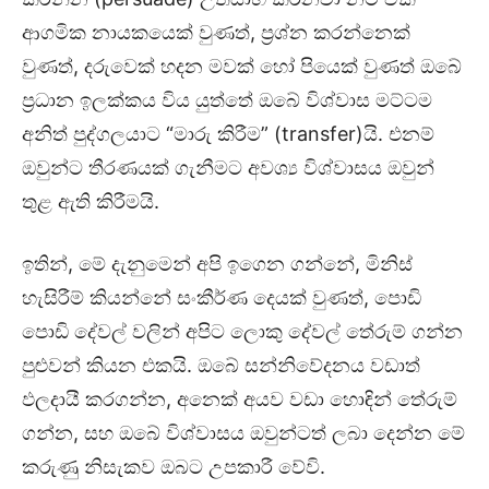
ආගමික නායකයෙක් වුණත්, ප්‍රශ්න කරන්නෙක්
වුණත්, දරුවෙක් හදන මවක් හෝ පියෙක් වුණත් ඔබේ
ප්‍රධාන ඉලක්කය විය යුත්තේ ඔබේ විශ්වාස මට්ටම
අනිත් පුද්ගලයාට “මාරු කිරීම” (transfer)යි. එනම්
ඔවුන්ට තීරණයක් ගැනීමට අවශ්‍ය විශ්වාසය ඔවුන්
තුළ ඇති කිරීමයි.
ඉතින්, මේ දැනුමෙන් අපි ඉගෙන ගන්නේ, මිනිස්
හැසිරීම් කියන්නේ සංකීර්ණ දෙයක් වුණත්, පොඩි
පොඩි දේවල් වලින් අපිට ලොකු දේවල් තේරුම් ගන්න
පුළුවන් කියන එකයි. ඔබේ සන්නිවේදනය වඩාත්
ඵලදායී කරගන්න, අනෙක් අයව වඩා හොඳින් තේරුම්
ගන්න, සහ ඔබේ විශ්වාසය ඔවුන්ටත් ලබා දෙන්න මේ
කරුණු නිසැකව ඔබට උපකාරී වේවි.