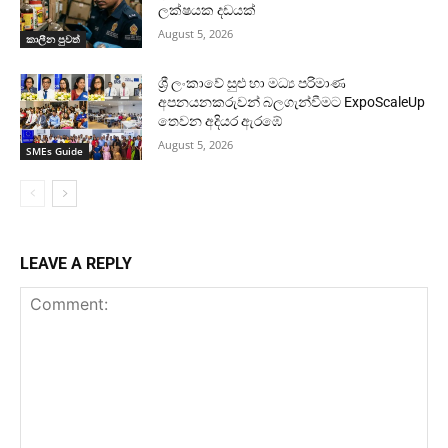
ලක්ෂයක දඩයක්
August 5, 2026
කාලීන පුවත්
ශ්‍රී ලංකාවේ සුළු හා මධ්‍ය පරිමාණ
අපනයනකරුවන් බලගැන්වීමට ExpoScaleUp
තෙවන අදියර ඇරඹේ
August 5, 2026
SMEs Guide
LEAVE A REPLY