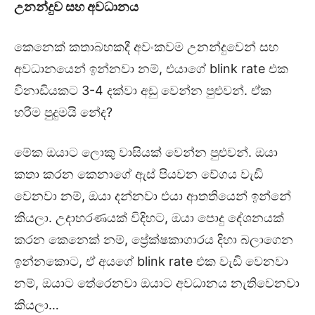
උනන්දුව සහ අවධානය
කෙනෙක් කතාබහකදී අවංකවම උනන්දුවෙන් සහ
අවධානයෙන් ඉන්නවා නම්, එයාගේ blink rate එක
විනාඩියකට 3-4 දක්වා අඩු වෙන්න පුළුවන්. ඒක
හරිම පුදුමයි නේද?
මේක ඔයාට ලොකු වාසියක් වෙන්න පුළුවන්. ඔයා
කතා කරන කෙනාගේ ඇස් පියවන වේගය වැඩි
වෙනවා නම්, ඔයා දන්නවා එයා ආතතියෙන් ඉන්නේ
කියලා. උදාහරණයක් විදිහට, ඔයා පොදු දේශනයක්
කරන කෙනෙක් නම්, ප්‍රේක්ෂකාගාරය දිහා බලාගෙන
ඉන්නකොට, ඒ අයගේ blink rate එක වැඩි වෙනවා
නම්, ඔයාට තේරෙනවා ඔයාට අවධානය නැතිවෙනවා
කියලා…