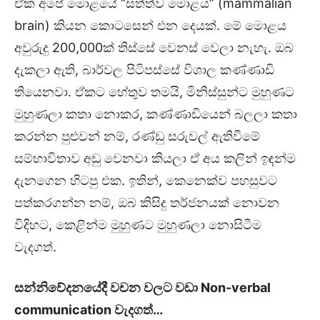
ඒක අපේ මොළයේ “සත්ත්ව මොළය” (mammalian
brain) කියන කොටසෙන් එන දෙයක්. මේ මොළය
අවුරුදු 200,000ක් තිස්සේ වෙනස් වෙලා නැහැ. ඔබ
දැකලා ඇති, බාර්වල පිටිපස්සේ විශාල කණ්ණාඩි
තියෙනවා. ඒකට හේතුව තමයි, මිනිස්සුන්ට මුහුණට
මුහුණලා කතා නොකර, කණ්ණාඩියෙන් බලලා කතා
කරන්න පුළුවන් නම්, රණ්ඩු සරුවල් ඇතිවීමේ
සම්භාවිතාව අඩු වෙනවා කියලා ඒ අය කලින් ඉඳන්ම
දැනගෙන හිටපු එක. ඉතින්, කෙනෙක්ව පහසුවට
පත්කරගන්න නම්, ඔබ කිසිදු තර්ජනයක් නොවන
විදිහට, කෙළින්ම මුහුණට මුහුණලා නොසිටීම
වැදගත්.
සන්නිවේදනයේදී වචන වලට වඩා Non-verbal
communication වැදගත්…