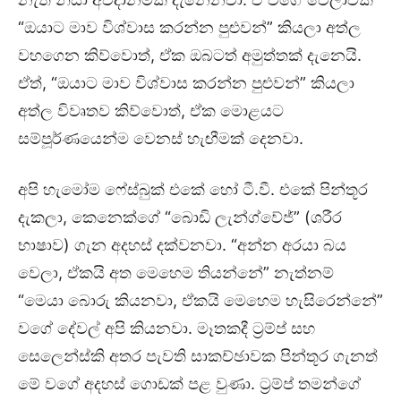
“ඔයාට මාව විශ්වාස කරන්න පුළුවන්” කියලා අත්ල
වහගෙන කිව්වොත්, ඒක ඔබටත් අමුත්තක් දැනෙයි.
ඒත්, “ඔයාට මාව විශ්වාස කරන්න පුළුවන්” කියලා
අත්ල විවෘතව කිව්වොත්, ඒක මොළයට
සම්පූර්ණයෙන්ම වෙනස් හැඟීමක් දෙනවා.
අපි හැමෝම ෆේස්බුක් එකේ හෝ ටී.වී. එකේ පින්තූර
දැකලා, කෙනෙක්ගේ “බොඩි ලැන්ග්වේජ්” (ශරීර
භාෂාව) ගැන අදහස් දක්වනවා. “අන්න අරයා බය
වෙලා, ඒකයි අත මෙහෙම තියන්නේ” නැත්නම්
“මෙයා බොරු කියනවා, ඒකයි මෙහෙම හැසිරෙන්නේ”
වගේ දේවල් අපි කියනවා. මෑතකදී ට්‍රම්ප් සහ
සෙලෙන්ස්කි අතර පැවති සාකච්ඡාවක පින්තූර ගැනත්
මේ වගේ අදහස් ගොඩක් පළ වුණා. ට්‍රම්ප් තමන්ගේ