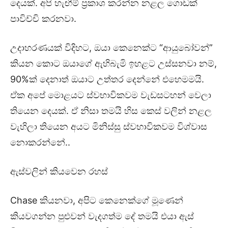
දෙයක්. අපි හැඟීම් ප්‍රකාශ කරන්න නළල ගොඩක්
පාවිච්චි කරනවා.
උදාහරණයක් විදිහට, ඔයා කෙනෙක්ට “ආයුබෝවන්”
කියන කොට ඔයාගේ ඇහිබැමි ඉහළට උස්සනවා නම්,
90%ක් දෙනාත් ඔයාට උත්තර දෙන්නේ එහෙමමයි.
ඒක අපේ මොළයට ස්වභාවිකවම වැඩසටහන් වෙලා
තියෙන දෙයක්. ඒ නිසා තමයි හිස කෙස් වලින් නළල
වැහිලා තියෙන අයට මිනිස්සු ස්වභාවිකවම විශ්වාස
නොකරන්නේ..
ඇස්වලින් කියවෙන රහස්
Chase කියනවා, අපිට කෙනෙක්ගේ මූණෙන්
කියවගන්න පුළුවන් වැදගත්ම දේ තමයි එයා ඇස්