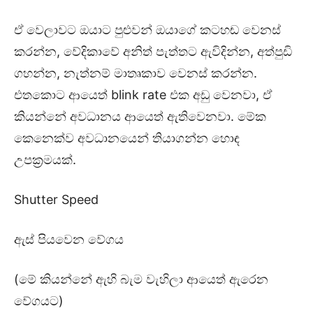
ඒ වෙලාවට ඔයාට පුළුවන් ඔයාගේ කටහඬ වෙනස්
කරන්න, වේදිකාවේ අනිත් පැත්තට ඇවිදින්න, අත්පුඩි
ගහන්න, නැත්නම් මාතෘකාව වෙනස් කරන්න.
එතකොට ආයෙත් blink rate එක අඩු වෙනවා, ඒ
කියන්නේ අවධානය ආයෙත් ඇතිවෙනවා. මේක
කෙනෙක්ව අවධානයෙන් තියාගන්න හොඳ
උපක්‍රමයක්.
Shutter Speed
ඇස් පියවෙන වේගය
(මේ කියන්නේ ඇහි බැම වැහිලා ආයෙත් ඇරෙන
වේගයට)