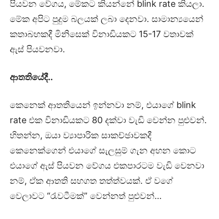
පියවන වේගය, මේකට කියන්නේ blink rate කියලා.
මේක අපිට පුදුම බලයක් ලබා දෙනවා. සාමාන්‍යයෙන්
කතාබහකදී මිනිසෙක් විනාඩියකට 15-17 වතාවක්
ඇස් පියවනවා.
ආතතියේදී..
කෙනෙක් ආතතියෙන් ඉන්නවා නම්, එයාගේ blink
rate එක විනාඩියකට 80 දක්වා වැඩි වෙන්න පුළුවන්.
හිතන්න, ඔයා ව්‍යාපාරික සාකච්ඡාවකදී
කෙනෙක්ගෙන් එයාගේ සැලසුම් ගැන අහන කොට
එයාගේ ඇස් පියවන වේගය එකපාරටම වැඩි වෙනවා
නම්, ඒක ආතති සහගත තත්ත්වයක්. ඒ වගේ
වෙලාවට “රැවටීමක්” වෙන්නත් පුළුවන්…