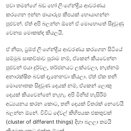
පවා තමන්ගේ බඩ හෝ ලිංගේන්ද්‍රිය ආවරණය
කරගෙන ඉන්න ඡායාරූප කීපයක් හොයාගන්න
පුළුවන්. ඒත් අපි බලන්න ඕනේ ඒ මොහොතේ සිදුවුණු
වෙනස මොකක්ද කියලයි.
ඒ නිසා, ට්‍රම්ප් ලිංගේන්ද්‍රිය ආවරණය කරගෙන සිටියේ
සම්මුඛ සාකච්ඡාව පුරාම නම්, ඒකෙන් කියවෙන්න
පුළුවන් එයා දුර්වල, තර්ජනයට ලක්වෙලා, නැත්නම්
අනාරක්ෂිත බවක් දැනෙනවා කියලා. ඒත් ඒක තනි
මොහොතක සිදුවුණ දෙයක් නම්, ඒකෙන් ලොකු
දෙයක් කියවෙන්නේ නැහැ. අපි මිනිස් හැසිරීම්
අධ්‍යයනය කරන කොට, තනි දෙයක් විතරක් නෙවෙයි
බලන්න ඕනේ. විවිධ දේවල් කිහිපයක එකතුවක්
(cluster of different things) දිහා බලලා තමයි
නිගමනයකට එන්න ඕනේ.