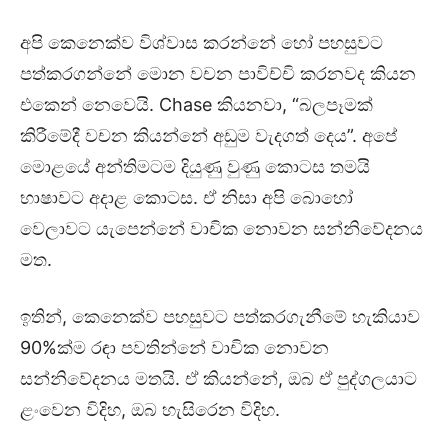
අපි කෙනෙක්ව විශ්වාස කරන්නේ හෝ පහසුවට
පත්කරගන්නේ මොන වචන පාවිච්චි කරනවද කියන
එකෙන් නෙවෙයි. Chase කියනවා, “බලපෑමක්
කිරීමේදී වචන කියන්නේ අඩුම වැදගත් දෙය”. අපේ
මොළයේ අන්තිමටම දියුණු වුණු කොටස තමයි
භාෂාවට අදාළ කොටස. ඒ නිසා අපි බොහෝ
වෙලාවට යැපෙන්නේ වාචික නොවන සන්නිවේදනය
මත.
ඉතින්, කෙනෙක්ව පහසුවට පත්කරගැනීමේ හැකියාව
90%ක්ම රඳා පවතින්නේ වාචික නොවන
සන්නිවේදනය මතයි. ඒ කියන්නේ, ඔබ ඒ පුද්ගලයාට
ළංවෙන විදිහ, ඔබ හැසිරෙන විදිහ.