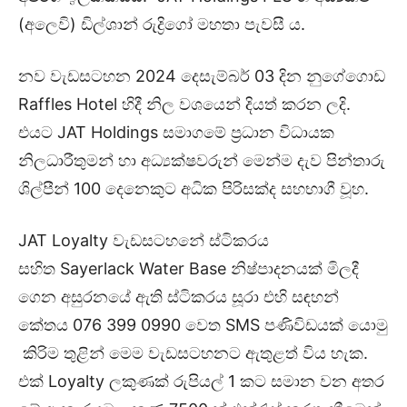
(අලෙවි) ඩිල්ශාන් රුද්‍රිගෝ මහතා පැවසී ය.
නව වැඩසටහන 2024 දෙසැම්බර් 03 දින නුගේගොඩ
Raffles Hotel හිදී නිල වශයෙන් දියත් කරන ලදි.
එයට JAT Holdings සමාගමේ ප්‍රධාන විධායක
නිලධාරීතුමන් හා අධ්‍යක්ෂවරුන් මෙන්ම දැව පින්තාරු
ශිල්පීන් 100 දෙනෙකුට අධික පිරිසක්ද සහභාගී වූහ.
JAT Loyalty වැඩසටහනේ ස්ටිකරය
සහිත Sayerlack Water Base නිෂ්පාදනයක් මිලදී
ගෙන අසුරනයේ ඇති ස්ටිකරය සූරා එහි සඳහන්
කේතය 076 399 0990 වෙත SMS පණිවිඩයක් යොමු
කිරිම තුළින් මෙම වැඩසටහනට ඇතුළත් විය හැක.
එක් Loyalty ලකුණක් රුපියල් 1 කට සමාන වන අතර