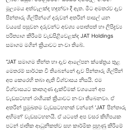
මූල්‍යමය අත්වැලක්ද හඳුන්වා දී ඇත. මීට අමතරව දැව
පින්තාරු ශිල්පීන්ගේ දරුවන් අතරින් පාසල් යන
වයසේ පසුවන දරුවන්ට අවශ්‍ය පොත්පත් හා ලිපිද්‍රව්‍ය
පරිත්‍යාග කිරීමේ වැඩපිළිවෙළක්ද JAT Holdings
සමාගම මගින් ක්‍රියාවට නංවා තිබේ.
“JAT සමාගම තීන්ත හා දැව ආලේපන ක්ෂේත්‍රය තුළ
මෙතරම් සාර්ථක වී තිබෙන්නේ දැව පින්තාරු ශිල්පීන්
අප කෙරෙහි තබා ඇති විශ්වාසය නිසයි. එම
විශ්වාසයට කෘතගුණ දැක්වීමක් වශයෙන් අප
වැඩසටහන් රාශියක් ක්‍රියාවට නංවා තිබෙනවා. ඒ
අතරින් ප්‍රමුඛතම වැඩසටහනක් වන්නේ ‘JAT පින්තාරු
අභිමන්’ වැඩසටහනයි. ඒ යටතේ අප වසර කිහිපයක
පටන් ජාතික ආධුනිකත්ව සහ කාර්මික පුහුණු කිරිමේ