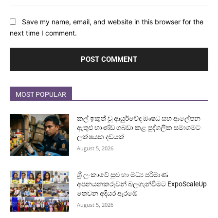
Save my name, email, and website in this browser for the
next time I comment.
MOST POPULAR
කල් ඉකුත් වූ ආයුර්වේද ඖෂධ සහ ආලේපන
ඇතුළු භාණ්ඩ ගබඩා කළ පුද්ගලික සමාගමට
ලක්ෂයක දඩයක්
August 5, 2026
ශ්‍රී ලංකාවේ සුළු හා මධ්‍ය පරිමාණ
අපනයනකරුවන් බලගැන්වීමට ExpoScaleUp
තෙවන අදියර ඇරඹේ
August 5, 2026