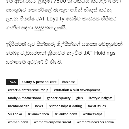
මේ ආකාරයට ලකුණු 7500 ක් එක්රැස් කරගැනීමෙන්
අනතුරුව කොමර්ෂල් බැංකුව මගින් නිකුත් කරනු
ලබන විශේෂ JAT Loyalty ඩෙබිට් කාඩ්පත හිමිකර
ගැනීම සඳහා සුදුසුකම් ලබයි.
ඉදිරියටත් දැව පින්තාරු ශිල්පීන්ගේ යහපත වෙනුවෙන්
මෙබඳු වැඩසටහන් ක්‍රියාවට නැංවීම JAT Holdings
සමාගමේ අරමුණ වී තිබේ.
TAGS
beauty & personal care
Business
career & entrepreneurship
education & skill development
family & motherhood
gender equality
girls
lifestyle insights
mental-health
news
relationships & dating
social issues
Sri Lanka
srilanakn teen
srilankan news
wellness-tips
women news
women’s empowerment
women’s news Sri Lanka