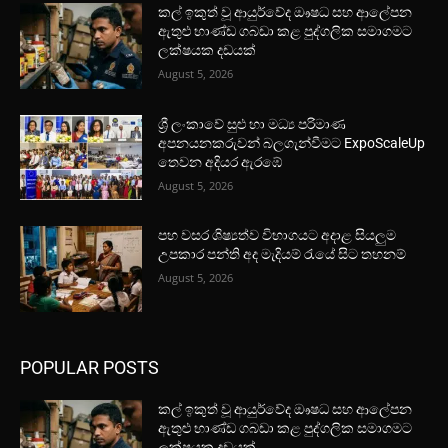
කල් ඉකුත් වූ ආයුර්වේද ඖෂධ සහ ආලේපන
ඇතුළු භාණ්ඩ ගබඩා කළ පුද්ගලික සමාගමට
ලක්ෂයක දඩයක්
August 5, 2026
ශ්‍රී ලංකාවේ සුළු හා මධ්‍ය පරිමාණ
අපනයනකරුවන් බලගැන්වීමට ExpoScaleUp
තෙවන අදියර ඇරඹේ
August 5, 2026
පහ වසර ශිෂ්‍යත්ව විභාගයට අදාළ සියලුම
උපකාර පන්ති අද මැදියම් රැයේ සිට තහනම්
August 5, 2026
POPULAR POSTS
කල් ඉකුත් වූ ආයුර්වේද ඖෂධ සහ ආලේපන
ඇතුළු භාණ්ඩ ගබඩා කළ පුද්ගලික සමාගමට
ලක්ෂයක දඩයක්