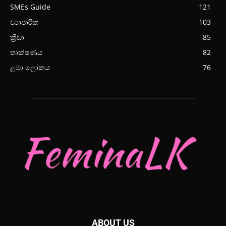
SMEs Guide
121
ව්‍යාපාරික
103
ක්‍රීඩා
85
තාක්ෂණය
82
ළමා ලෝකය
76
ABOUT US