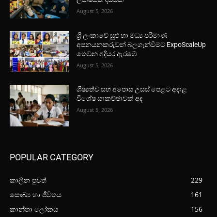
August 5, 2026
ශ්‍රී ලංකාවේ සුළු හා මධ්‍ය පරිමාණ
අපනයනකරුවන් බලගැන්වීමට ExpoScaleUp
තෙවන අදියර ඇරඹේ
August 5, 2026
ශිෂ්‍යත්ව සහ අපොස උසස් පෙළට අදාළ
විශේෂ සාකච්ඡාවක් අද
August 5, 2026
POPULAR CATEGORY
කාලීන පුවත්
229
සෞඛ්‍ය හා ජීවිතය
161
කාන්තා ලෝකය
156