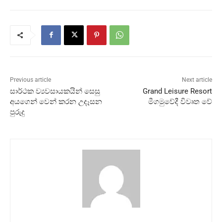
Previous article
Next article
සාර්ථක ව්‍යවසායකයින් සෙසු
Grand Leisure Resort
අයගෙන් වෙන් කරන උදෑසන
මීගමුවේදී විවෘත වේ
පුරුදු