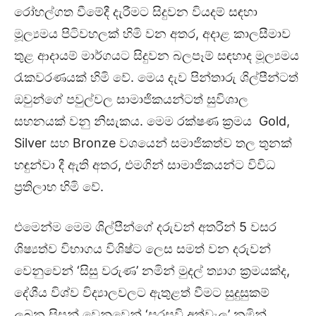
රෝහල්ගත වීමේදී දැරීමට සිදුවන වියදම් සඳහා
මූල්‍යමය පිටිවහලක් හිමි වන අතර, අදාළ කාලසීමාව
තුළ ආදායම් මාර්ගයට සිදුවන බලපෑම් සඳහාද මූල්‍යමය
රැකවරණයක් හිමි වේ. මෙය දැව පින්තාරු ශිල්පීන්ටත්
ඔවුන්ගේ පවුල්වල සාමාජිකයන්ටත් සුවිශාල
සහනයක් වනු නිසැකය. මෙම රක්ෂණ ක්‍රමය Gold,
Silver සහ Bronze වශයෙන් සමාජිකත්ව තල තුනක්
හඳුන්වා දී ඇති අතර, එමගින් සාමාජිකයන්ට විවිධ
ප්‍රතිලාභ හිමි වේ.
එමෙන්ම මෙම ශිල්පීන්ගේ දරුවන් අතරින් 5 වසර
ශිෂ්‍යත්ව විභාගය විශිෂ්ට ලෙස සමත් වන දරුවන්
වෙනුවෙන් ‘සිසු වරුණ’ නමින් මුදල් ත්‍යාග ක්‍රමයක්ද,
දේශීය විශ්ව විද්‍යාලවලට ඇතුළත් වීමට සුදුසුකම්
ලබන සිසුන් වෙනුවෙන් ‘සරසවි අත්වැල’ නමින්