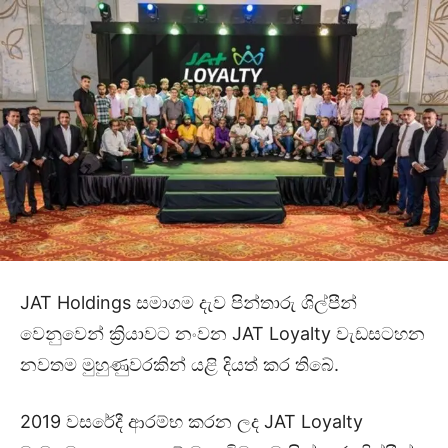
JAT Holdings සමාගම දැව පින්තාරු ශිල්පීන්
වෙනුවෙන් ක්‍රියාවට නංවන JAT Loyalty වැඩසටහන
නවතම මුහුණුවරකින් යළි දියත් කර තිබේ.
2019 වසරේදී ආරම්භ කරන ලද JAT Loyalty