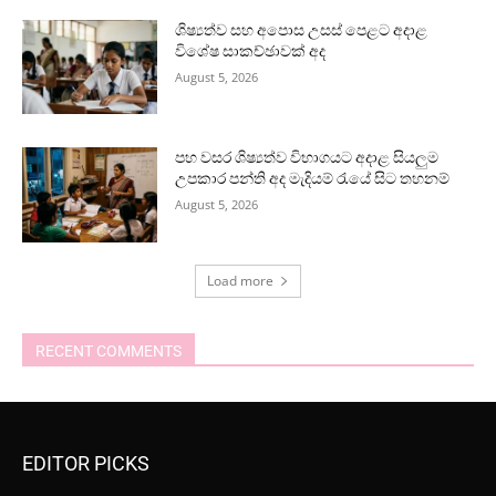
ශිෂ්‍යත්ව සහ අපොස උසස් පෙළට අදාළ
විශේෂ සාකච්ඡාවක් අද
August 5, 2026
පහ වසර ශිෂ්‍යත්ව විභාගයට අදාළ සියලුම
උපකාර පන්ති අද මැදියම් රැයේ සිට තහනම්
August 5, 2026
Load more
RECENT COMMENTS
EDITOR PICKS