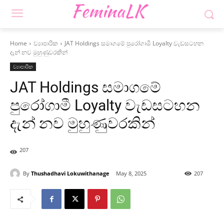
Home
ව්‍යාපාරික
JAT Holdings සමාගමේ පුරෝගාමී Loyalty වැඩසටහන
දැන් නව මුහුණුවරකින්
ව්‍යාපාරික
JAT Holdings සමාගමේ
පුරෝගාමී Loyalty වැඩසටහන
දැන් නව මුහුණුවරකින්
207
By
Thushadhavi Lokuwithanage
May 8, 2025
207