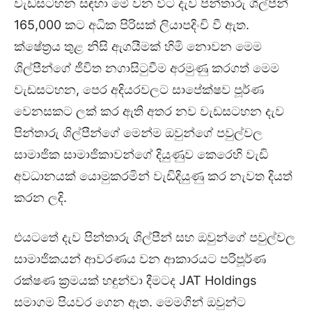
වැඩසටහන සඳහා මේ වන විට දැව පින්තාරු ශිල්පීන්
165,000 කට අධික පිරිසක් ලියාපදිංචි වී ඇත.
ක්ෂේත්‍රය තුළ නිසි ඇගයීමක් හිමි නොවන මෙම
ශිල්පීන්ගේ ජීවිත නගාසිටුවීම අරමුණු කරගත් මෙම
වැඩසටහන, පෙර අදියරවලට සාපේක්ෂව පූර්ණ
වෙනසකට ලක් කර ඇති අතර නව වැඩසටහන දැව
පින්තාරු ශිල්පීන්ගේ මෙන්ම ඔවුන්ගේ පවුල්වල
සාමාජික සාමාජිකාවන්ගේ දියුණුව කෙරෙහි වැඩි
අවධානයක් යොමුකරමින් වැඩිදියුණු කර නැවත දියත්
කරන ලදි.
එයටතේ දැව පින්තාරු ශිල්පීන් සහ ඔවුන්ගේ පවුල්වල
සාමාජිකයන් ආවරණය වන ආකාරයට පරිපූර්ණ
රක්ෂණ ක්‍රමයක් හඳුන්වා දීමටද JAT Holdings
සමාගම පියවර ගෙන ඇත. මෙමගින් ඔවුන්ට