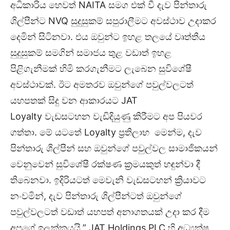
අධිකාරිය හෙවත් NAITA සමග එක් වී දැව පින්තාරු
ශිල්පීන්ට NVQ සුදුසුකම් සපුරාලීමට අවස්ථාව උදාකර
දෙමින් සිටිනවා. එය ඔවුන්ට ඉහළ තලයේ වෘත්තීය
සුදුසුකම් සමගින් සමාජය තුළ වඩාත් ඉහළ
පිළිගැනීමක් හිමි කරගැනීමට ලැබෙන සුවිශේෂී
අවස්ථාවක්. ඊට අමතරව ඔවුන්ගේ පවුල්වලටත්
යහපතක් සිදු වන ආකාරයට JAT
Loyalty වැඩසටහන වැඩිදියුණු කිරීමට අප පියවර
ගත්තා. මේ යටතේ Loyalty ප්‍රතිලාභ මෙන්ම, දැව
පින්තාරු ශිල්පීන් සහ ඔවුන්ගේ පවුල්වල සාමාජිකයන්
වෙනුවෙන් සුවිශේෂී රක්ෂණ ක්‍රමයකුත් හඳුන්වා දී
තිබෙනවා. ඉදිරියටත් මෙවැනි වැඩසටහන් ක්‍රියාවට
නංවමින්, දැව පින්තාරු ශිල්පීන්ටත් ඔවුන්ගේ
පවුල්වලටත් වඩාත් යහපත් අනාගතයක් උදා කර දීම
අපගේ ඉලක්කයයි.” JAT Holdings PLC හි අධ්‍යක්ෂ