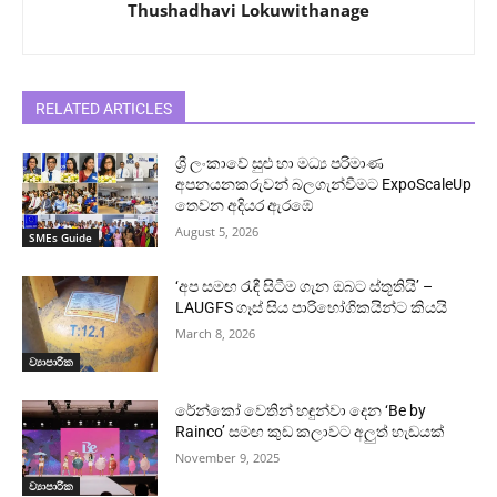
Thushadhavi Lokuwithanage
RELATED ARTICLES
ශ්‍රී ලංකාවේ සුළු හා මධ්‍ය පරිමාණ
අපනයනකරුවන් බලගැන්වීමට ExpoScaleUp
තෙවන අදියර ඇරඹේ
August 5, 2026
SMEs Guide
‘අප සමඟ රැඳී සිටීම ගැන ඔබට ස්තූතියි’ –
LAUGFS ගෑස් සිය පාරිභෝගිකයින්ට කියයි
March 8, 2026
ව්‍යාපාරික
රේන්කෝ වෙතින් හඳුන්වා දෙන ‘Be by
Rainco’ සමඟ කුඩ කලාවට අලුත් හැඩයක්
November 9, 2025
ව්‍යාපාරික