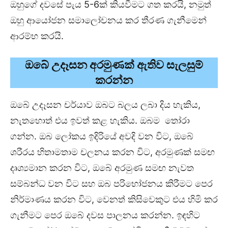
ඔහුගේ දවසේ පැය 5-6ක් කියවීමට ගත කරයි, නමුත්
ඔහු ආයෝජන සමාලෝචනය කර තීරණ ගැනීමෙන්
ආරම්භ කරයි.
ඔබේ උදෑසන අරමුණක් ඇතිව සැලසුම්
කරන්න
ඔබේ උදෑසන චර්යාව ඔබට බලය ලබා දිය හැකිය,
නැතහොත් එය ඉවත් කළ හැකිය. ඔබම තෝරා
ගන්න. ඔබ ලෝකය ඉදිරියේ අවදි වන විට, ඔබේ
ශරීරය හිතාමතාම චලනය කරන විට, අරමුණක් සමඟ
දෘශ්‍යමාන කරන විට, ඔබේ අරමුණ සමඟ නැවත
සම්බන්ධ වන විට සහ ඔබ පරිභෝජනය කිරීමට පෙර
නිර්මාණය කරන විට, වෙනත් කිසිවෙකුට එය හිමි කර
ගැනීමට පෙර ඔබේ දවස පාලනය කරන්න. ඉඳහිට