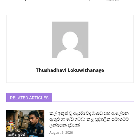
Thushadhavi Lokuwithanage
RELATED ARTICLES
කල් ඉකුත් වූ ආයුර්වේද ඖෂධ සහ ආලේපන
ඇතුළු භාණ්ඩ ගබඩා කළ පුද්ගලික සමාගමට
ලක්ෂයක දඩයක්
August 5, 2026
කාලීන පුවත්