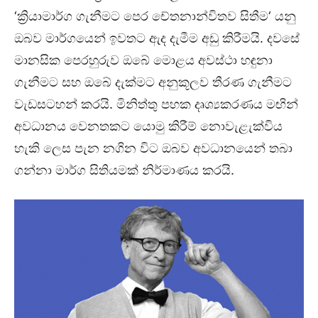
‘ක්‍රියාමාර්ග ගැනීමට පෙර චේතනාන්විතව සිතීම‘ යනු
ඔබව මාර්ගයෙන් ඉවතට ඇද දැමීම අඩු කිරීමයි. දවසේ
මානසික පෙරහුරුව ඔබේ මොළය අවස්ථා හඳුනා
ගැනීමට සහ ඔබේ දැක්මට අනුකූලව තීරණ ගැනීමට
වැඩසටහන් කරයි. මිනිත්තු පහක දෘශ්‍යකරණය මඟින්
අවධානය වෙනතකට යොමු කිරීම් නොවැළැක්විය
හැකි ලෙස පැන නගින විට ඔබව අවධානයෙන් තබා
ගන්නා මාර්ග සිතියමක් නිර්මාණය කරයි.