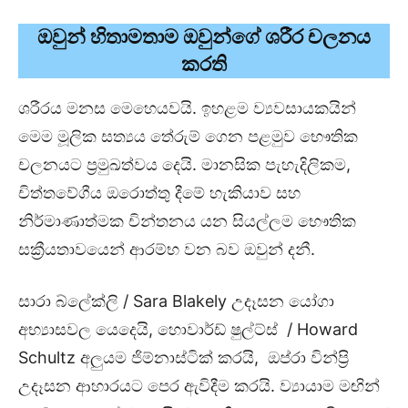
ඔවුන් හිතාමතාම ඔවුන්ගේ ශරීර චලනය
කරති
ශරීරය මනස මෙහෙයවයි. ඉහළම ව්‍යවසායකයින්
මෙම මූලික සත්‍යය තේරුම් ගෙන පළමුව භෞතික
චලනයට ප්‍රමුඛත්වය දෙයි. මානසික පැහැදිලිකම,
චිත්තවේගීය ඔරොත්තු දීමේ හැකියාව සහ
නිර්මාණාත්මක චින්තනය යන සියල්ලම භෞතික
සක්‍රීයතාවයෙන් ආරම්භ වන බව ඔවුන් දනී.
සාරා බ්ලේක්ලි / Sara Blakely උදෑසන යෝගා
අභ්‍යාසවල යෙදෙයි, හොවාර්ඩ් ෂුල්ට්ස් / Howard
Schultz අලුයම ජිම්නාස්ටික් කරයි, ඔප්රා වින්ප්‍රි
උදෑසන ආහාරයට පෙර ඇවිදීම කරයි. ව්‍යායාම මඟින්