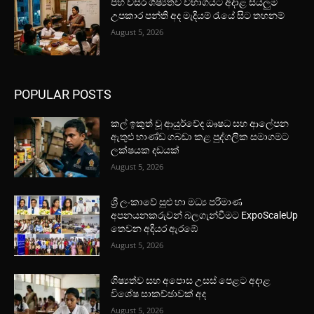
පහ වසර ශිෂ්‍යත්ව විභාගයට අදාළ සියලුම
උපකාර පන්ති අද මැදියම් රැයේ සිට තහනම්
August 5, 2026
POPULAR POSTS
කල් ඉකුත් වූ ආයුර්වේද ඖෂධ සහ ආලේපන
ඇතුළු භාණ්ඩ ගබඩා කළ පුද්ගලික සමාගමට
ලක්ෂයක දඩයක්
August 5, 2026
ශ්‍රී ලංකාවේ සුළු හා මධ්‍ය පරිමාණ
අපනයනකරුවන් බලගැන්වීමට ExpoScaleUp
තෙවන අදියර ඇරඹේ
August 5, 2026
ශිෂ්‍යත්ව සහ අපොස උසස් පෙළට අදාළ
විශේෂ සාකච්ඡාවක් අද
August 5, 2026