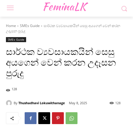
Home
SMEs Guide
සාර්ථක ව්‍යවසායකයින් සෙසු අයගෙන් වෙන් කරන
උදෑසන පුරුදු
SMEs Guide
සාර්ථක ව්‍යවසායකයින් සෙසු
අයගෙන් වෙන් කරන උදෑසන
පුරුදු
128
By
Thushadhavi Lokuwithanage
May 8, 2025
128