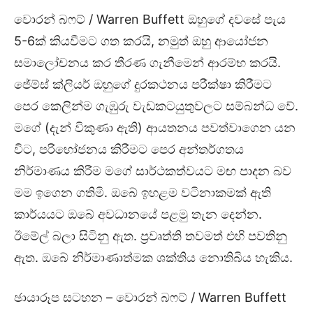
වොරන් බෆට් / Warren Buffett ඔහුගේ දවසේ පැය
5-6ක් කියවීමට ගත කරයි, නමුත් ඔහු ආයෝජන
සමාලෝචනය කර තීරණ ගැනීමෙන් ආරම්භ කරයි.
ජේම්ස් ක්ලියර් ඔහුගේ දුරකථනය පරීක්ෂා කිරීමට
පෙර කෙලින්ම ගැඹුරු වැඩකටයුතුවලට සම්බන්ධ වේ.
මගේ (දැන් විකුණා ඇති) ආයතනය පවත්වාගෙන යන
විට, පරිභෝජනය කිරීමට පෙර අන්තර්ගතය
නිර්මාණය කිරීම මගේ සාර්ථකත්වයට මඟ පාදන බව
මම ඉගෙන ගතිමි. ඔබේ ඉහළම වටිනාකමක් ඇති
කාර්යයට ඔබේ අවධානයේ පළමු තැන දෙන්න.
ඊමේල් බලා සිටිනු ඇත. ප්‍රවෘත්ති තවමත් එහි පවතිනු
ඇත. ඔබේ නිර්මාණාත්මක ශක්තිය නොතිබිය හැකිය.
ඡායාරූප සටහන – වොරන් බෆට් / Warren Buffett