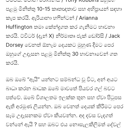
පළමු මිනිත්තු 10-15 කෘතඥතාව සහ අභිප්‍රායන් සඳහා
කැප කරයි. ඇරියානා හෆින්ටන් / Arianna
Huffington තමා කේන්ද්‍රගත කර ගැනීමට භාවනා
කරයි. ට්විටර් (දැන් X) නිර්මාතෘ ජැක් ඩෝර්සි / Jack
Dorsey වෙනත් ඕනෑම දෙයකට මුහුණ දීමට පෙර
ඔහුගේ උදෑසන පළමු මිනිත්තු 30 භාවනාවෙන් ගත
කරයි.
ඔබ ඔබේ “ඇයි” යන්නට සම්බන්ධ වූ විට, අන් අයට
බාධා කරන බාධක ඔබේ මාවතේ පියවර ගල් බවට
පත්වේ. ඔබේ විශාලතම ඉලක්ක තුන සහ ඒවා පිටුපස
ඇති අරමුණ ලියන්න. ඔබ වෙනත් දෙයක් කිරීමට පෙර
සෑම උදෑසනකම ඒවා කියවන්න. අද දවස වැදගත්
වන්නේ ඇයි ? සහ ඔබට එය නොසැලකිලිමත් දේවල්