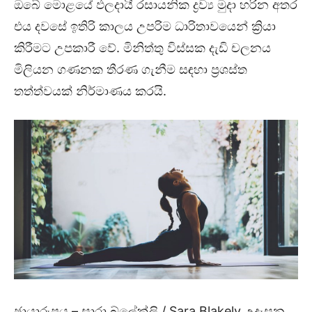
ඔබේ මොළයේ ඵලදායී රසායනික ද්‍රව්‍ය මුදා හරින අතර
එය දවසේ ඉතිරි කාලය උපරිම ධාරිතාවයෙන් ක්‍රියා
කිරීමට උපකාරී වේ. මිනිත්තු විස්සක දැඩි චලනය
මිලියන ගණනක තීරණ ගැනීම සඳහා ප්‍රශස්ත
තත්ත්වයක් නිර්මාණය කරයි.
ඡායාරූපය – සාරා බ්ලේක්ලි / Sara Blakely උදෑසන