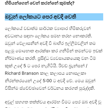
හිමියන්ගෙන් වෙන් කරන්නේ කුමක්ද
?
ඔවුන් ලෝකයට පෙර අවදි වෙති
ලෝකයේ වඩාත්ම සාර්ථක ව්‍යාපාර හිමිකරුවන්
අවධානය සඳහා ලෝකය සමඟ තරඟ නොකරති.
ඔවුන් වේලාසනින් අවදි වී බාහිර ඉල්ලීම්වලින් තම
පළමු මොහොත ආරක්ෂා කර ගනිමින් තමන්ටම ඉඩක්
නිර්මාණය කරති. ප්‍රසිද්ධ ව්‍යවසායකයෙකු වන ටිම්
කුක් උදේ 5 ට පෙර නැගිටියි. රිචඩ් බ්‍රැන්සන් /
Richard Branson කාල කලාපය නොසලකා
නිරන්තරයෙන් උදේ 5:00 ට අවදි වේ. මෙය ඔවුන්
විසින්ම ස්වේච්ඡාවෙන් වර්ධනය කරගත් පුරුද්දකි.
අවුල් සහගත තත්ත්වය ආරම්භ වීමට පෙර ඔබ අවදි වූ