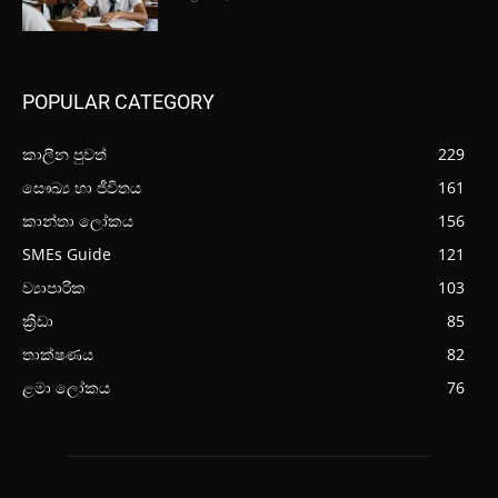
POPULAR CATEGORY
කාලීන පුවත්
229
සෞඛ්‍ය හා ජීවිතය
161
කාන්තා ලෝකය
156
SMEs Guide
121
ව්‍යාපාරික
103
ක්‍රීඩා
85
තාක්ෂණය
82
ළමා ලෝකය
76