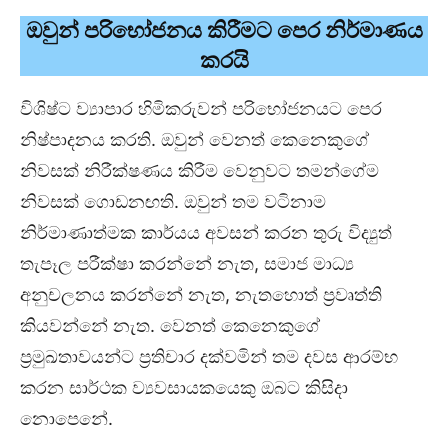
ඔවුන් පරිභෝජනය කිරීමට පෙර නිර්මාණය
කරයි
විශිෂ්ට ව්‍යාපාර හිමිකරුවන් පරිභෝජනයට පෙර
නිෂ්පාදනය කරති. ඔවුන් වෙනත් කෙනෙකුගේ
නිවසක් නිරීක්ෂණය කිරීම වෙනුවට තමන්ගේම
නිවසක් ගොඩනඟති. ඔවුන් තම වටිනාම
නිර්මාණාත්මක කාර්යය අවසන් කරන තුරු විද්‍යුත්
තැපෑල පරීක්ෂා කරන්නේ නැත, සමාජ මාධ්‍ය
අනුචලනය කරන්නේ නැත, නැතහොත් ප්‍රවෘත්ති
කියවන්නේ නැත. වෙනත් කෙනෙකුගේ
ප්‍රමුඛතාවයන්ට ප්‍රතිචාර දක්වමින් තම දවස ආරම්භ
කරන සාර්ථක ව්‍යවසායකයෙකු ඔබට කිසිදා
නොපෙනේ.