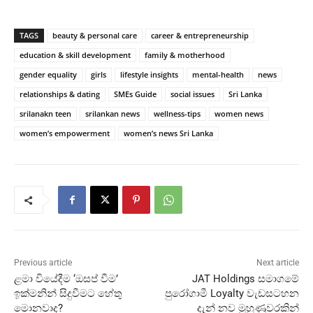
TAGS
beauty & personal care
career & entrepreneurship
education & skill development
family & motherhood
gender equality
girls
lifestyle insights
mental-health
news
relationships & dating
SMEs Guide
social issues
Sri Lanka
srilanakn teen
srilankan news
wellness-tips
women news
women’s empowerment
women’s news Sri Lanka
Previous article
Next article
ළමා වියේදීම ‘ඔසප් වීම’
JAT Holdings සමාගමේ
ඉක්මනින් සිදුවීමට හේතු
පුරෝගාමී Loyalty වැඩසටහන
මොනවාද?
දැන් නව මුහුණුවරකින්