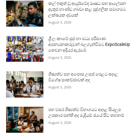
කල් ඉකුත් වූ ආයුර්වේද ඖෂධ සහ ආලේපන
ඇතුළු භාණ්ඩ ගබඩා කළ පුද්ගලික සමාගමට
ලක්ෂයක දඩයක්
August 5, 2026
ශ්‍රී ලංකාවේ සුළු හා මධ්‍ය පරිමාණ
අපනයනකරුවන් බලගැන්වීමට ExpoScaleUp
තෙවන අදියර ඇරඹේ
August 5, 2026
ශිෂ්‍යත්ව සහ අපොස උසස් පෙළට අදාළ
විශේෂ සාකච්ඡාවක් අද
August 5, 2026
පහ වසර ශිෂ්‍යත්ව විභාගයට අදාළ සියලුම
උපකාර පන්ති අද මැදියම් රැයේ සිට තහනම්
August 5, 2026