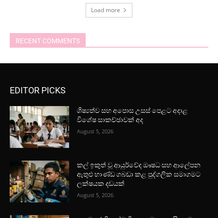
Load more
RECENT COMMENTS
EDITOR PICKS
ශිෂ්‍යත්ව සහ අපොස උසස් පෙළට අදාළ
විශේෂ සාකච්ඡාවක් අද
August 5, 2026
කල් ඉකුත් වූ ආයුර්වේද ඖෂධ සහ ආලේපන
ඇතුළු භාණ්ඩ ගබඩා කළ පුද්ගලික සමාගමට
ලක්ෂයක දඩයක්
August 5, 2026