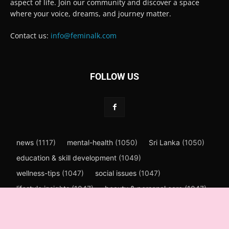
aspect of life. Join our community and discover a space
where your voice, dreams, and journey matter.
Contact us:
info@feminalk.com
FOLLOW US
news
(1117)
mental-health
(1050)
Sri Lanka
(1050)
education & skill development
(1049)
wellness-tips
(1047)
social issues
(1047)
lifestyle insights
(1047)
beauty & personal care
(1047)
family & motherhood
(1047)
women’s news Sri Lanka
(1047)
gender equality
(1047)