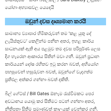
යෝගා අභ්‍යාසවල යෙදෙයි
ඔවුන් දවස දෘශ්‍යමාන කරයි
සාමාන්‍ය ව්‍යාපාර හිමිකරුවන් තම ‘කළ යුතු දේ
ලැයිස්තුවට‘ කෙලින්ම පනින අතර, ඉහළ කාර්ය
සාධනයක් ඇති අය පළමුව තම දවස පරිපූර්ණ ලෙස
දිග හැරෙන ආකාරය සිතින් මවා ගනී. ඔවුන් ප්‍රධාන
කාර්යයන් දෝෂ රහිතව ඉටු කරන බවත්, අභියෝග
පහසුවෙන් හසුරුවන බවත්, ඔවුන්ගේ වැදගත්ම
ප්‍රතිඵල අත්කර ගන්නා බවත් දකිති.
බිල් ගේට්ස් / Bill Gates ඕනෑම රැස්වීමකට පෙර
අවධානය යොමු කර සිතීමට පටන් ගන්නා අතර,
නිතිපතා සිතීම ප්‍රමාණවත් කාලයක් වෙන්කර ගනී.