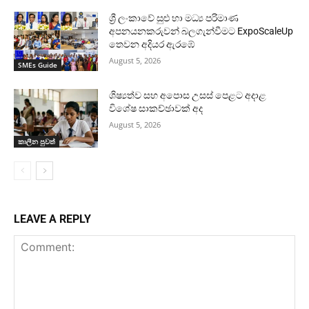
ශ්‍රී ලංකාවේ සුළු හා මධ්‍ය පරිමාණ
අපනයනකරුවන් බලගැන්වීමට ExpoScaleUp
තෙවන අදියර ඇරඹේ
August 5, 2026
SMEs Guide
ශිෂ්‍යත්ව සහ අපොස උසස් පෙළට අදාළ
විශේෂ සාකච්ඡාවක් අද
August 5, 2026
කාලීන පුවත්
LEAVE A REPLY