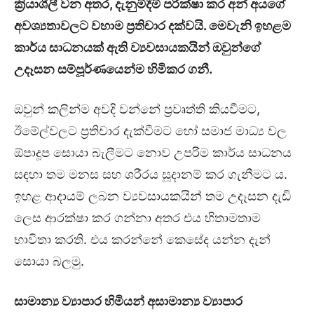
ක්‍රියාශීලී වන අතර, දැනුම්දීම් පරීක්ෂා කර අන් අයගේ
අවශ්‍යතාවලට වහාම ප්‍රතිචාර දක්වයි
. මෙවැනි
ඉහළම
කාර්ය සාධනයක් ඇති ව්‍යවසායකයින් ඔවුන්ගේ
උදෑසන සම්පූර්ණයෙන්ම හිමිකර ගනී.
ඔවුන් කලින්ම අවදි වන්නේ ප්‍රවෘත්ති කියවීමට,
ඊමේල්වලට ප්‍රතිචාර දැක්වීමට හෝ සමාජ මාධ්‍ය වල
ඕපාදූප සොයා බැලීමට නොව උපරිම කාර්ය සාධනය
සඳහා තම මනස සහ ශරීරය සූදානම් කර ගැනීමට ය.
ඉහළ ආදායම් ලබන ව්‍යවසායකයින් තම උදෑසන දැඩි
ලෙස ආරක්ෂා කර ගන්නා අතර එය හිතාමතාම
භාවිතා කරති. එය කරන්නේ කෙසේද යන්න දැන්
සොයා බලමු.
සාමාන්‍ය ව්‍යාපාර හිමියන් අසාමාන්‍ය ව්‍යාපාර