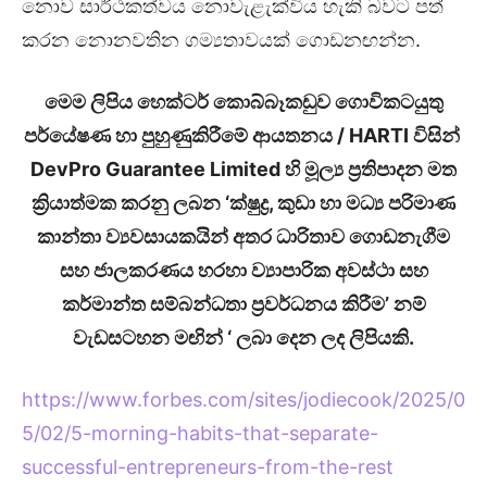
නොව සාර්ථකත්වය නොවැළැක්විය හැකි බවට පත්
කරන නොනවතින ගම්‍යතාවයක් ගොඩනඟන්න.
මෙම ලිපිය හෙක්ටර් කොබ්බෑකඩුව ගොවිකටයුතු
පර්යේෂණ හා පුහුණුකිරීමේ ආයතනය / HARTI විසින්
DevPro Guarantee Limited හි මූල්‍ය ප්‍රතිපාදන මත
ක්‍රියාත්මක කරනු ලබන ‘ක්ෂුද්‍ර, කුඩා හා මධ්‍ය පරිමාණ
කාන්තා ව්‍යවසායකයින් අතර ධාරිතාව ගොඩනැගීම
සහ ජාලකරණය හරහා ව්‍යාපාරික අවස්ථා සහ
කර්මාන්ත සම්බන්ධතා ප්‍රවර්ධනය කිරීම’ නම්
වැඩසටහන මඟින් ‘ ලබා දෙන ලද ලිපියකි.
https://www.forbes.com/sites/jodiecook/2025/0
5/02/5-morning-habits-that-separate-
successful-entrepreneurs-from-the-rest