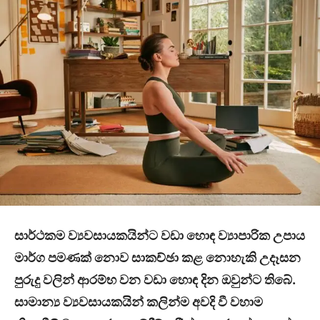
සාර්ථකම ව්‍යවසායකයින්ට වඩා හොඳ ව්‍යාපාරික උපාය
මාර්ග පමණක් නොව සාකච්ඡා කළ නොහැකි උදෑසන
පුරුදු වලින් ආරම්භ වන වඩා හොඳ දින ඔවුන්ට තිබේ.
සාමාන්‍ය ව්‍යවසායකයින් කලින්ම අවදි වී වහාම