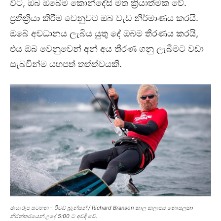
විට, ඔබ ඔබේම කොන්දේසි මත ක්‍රියාත්මක වේ.
ප්‍රතික්‍රියා කිරීම වෙනුවට ඔබ වැඩ නිර්මාණය කරයි.
ඔබේ අවධානය ලැබිය යුතු දේ ඔබම තීරණය කරයි,
එය ඔබ වෙනුවෙන් අන් අය තීරණ ගනු ලැබීමට වඩා
සැබවින්ම යහපත් තත්ත්වයකි.
ඡායාරූප සටහන – රිචඩ් බ්‍රැන්සන් / Richard Branson කාල කලාපය නොසලකා
නිරන්තරයෙන් උදේ 5:00 ට අවදි වේ.