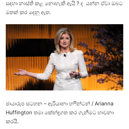
සඳහා නාස්ති කළ නොහැකි ඇයි ? ද යන්න ඒවා ඔබට
මතක් කර දෙනු ඇත.
ඡායාරූප සටහන – ඇරියානා හෆින්ටන් / Arianna
Huffington තමා කේන්ද්‍රගත කර ගැනීමට භාවනා
කරයි.