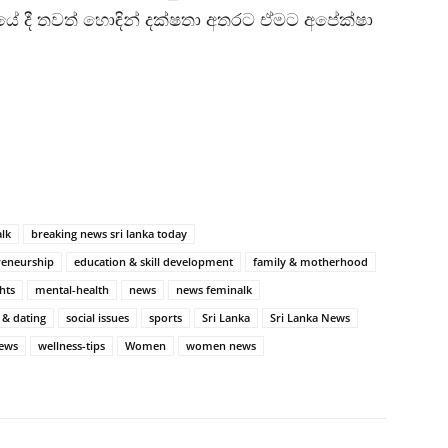
රියේ දී තවත් හොඳින් දක්ෂතා අතරට ඒමට අපේක්ෂා
lk
breaking news sri lanka today
reneurship
education & skill development
family & motherhood
ghts
mental-health
news
news feminalk
 & dating
social issues
sports
Sri Lanka
Sri Lanka News
news
wellness-tips
Women
women news