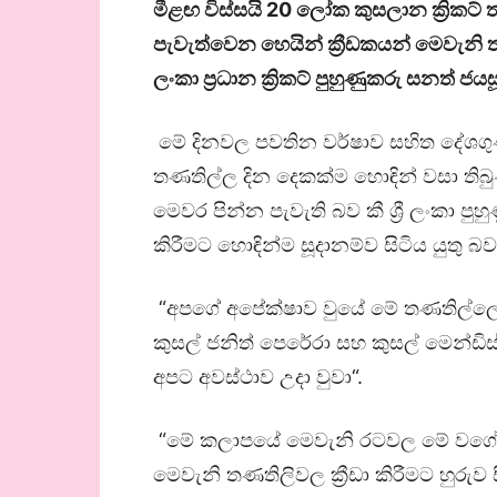
මීළඟ විස්සයි 20 ලෝක කුසලාන ක්‍රිකට
පැවැත්වෙන හෙයින් ක්‍රීඩකයන් මෙවැනි තණත
ලංකා ප්‍රධාන ක්‍රිකට් පුහුණුකරු සනත් ජය
මේ දිනවල පවතින වර්ෂාව සහිත දේශගු
තණතිල්ල දින දෙකක්ම හොඳින් වසා තිබුණ
මෙවර පින්න පැවැති බව කී ශ්‍රී ලංකා පුහු
කිරීමට හොඳින්ම සූදානම්ව සිටිය යුතු බ
“අපගේ අපේක්ෂාව වුයේ මේ තණතිල්ලේ ලකු
කුසල් ජනිත් පෙරේරා සහ කුසල් මෙන්ඩිස
අපට අවස්ථාව උදා වුවා“.
“මේ කලාපයේ මෙවැනි රටවල මේ වගේ තණ
මෙවැනි තණතිලිවල ක්‍රීඩා කිරීමට හුරුව ස