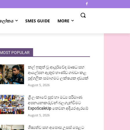
 ලෝකය
SMES GUIDE
MORE
MOST POPULAR
කල් ඉකුත් වූ ආයුර්වේද ඖෂධ සහ
ආලේපන ඇතුළු භාණ්ඩ ගබඩා කළ
පුද්ගලික සමාගමට ලක්ෂයක දඩයක්
August 5, 2026
ශ්‍රී ලංකාවේ සුළු හා මධ්‍ය පරිමාණ
අපනයනකරුවන් බලගැන්වීමට
ExpoScaleUp තෙවන අදියර ඇරඹේ
August 5, 2026
ශිෂ්‍යත්ව සහ අපොස උසස් පෙළට