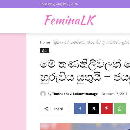
Thursday, August 6, 2026
Home
ක්‍රීඩා
මේ තණතිලිවලත් හොඳින් ක්‍රීඩා කිරීමට හුරුවි
ක්‍රීඩා
මේ තණතිලිවලත් හොඳ
හුරුවිය යුතුයි – ජය
By
Thushadhavi Lokuwithanage
October 18, 2024
Share