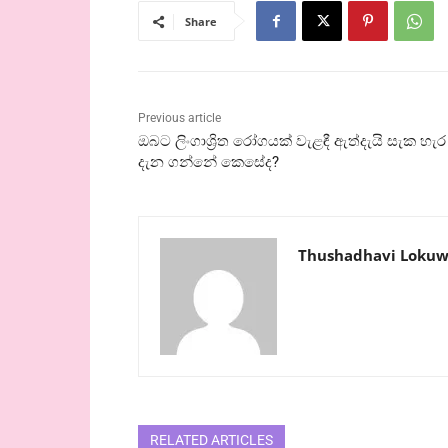
Share
Previous article
ඔබට ලිංගාශ්‍රිත රෝගයක් වැළඳී ඇත්දැයි සැක හැර
දැන ගන්නේ කෙසේද?
Thushadhavi Lokuw
RELATED ARTICLES