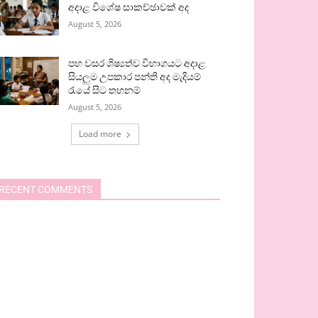
අදාළ විශේෂ සාකච්ඡාවක් අද
August 5, 2026
පහ වසර ශිෂ්‍යත්ව විභාගයට අදාළ
සියලුම උපකාර පන්ති අද මැදියම්
රැයේ සිට තහනම්
August 5, 2026
Load more
RECENT COMMENTS