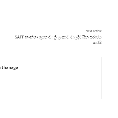
Next article
SAFF කාන්තා ශූරතාව: ශ්‍රී ලංකාව මාලදිවයින පරාජය
කරයි
ithanage