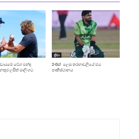
ක්‍රීඩා
ණ්ඩායමේ වේග පන්දු
2-0ක් ලෙස තරඟාවලියේ ජය
ුර ලසිත් මාලිංගට
පාකිස්ථානය