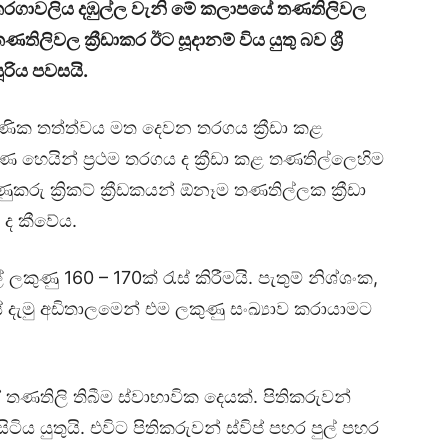
් තරගාවලිය දඹුල්ල වැනි මේ කලාපයේ තණතිලිවල
ිලිවල ක්‍රීඩාකර ඊට සූදානම් විය යුතු බව ශ්‍රී
සූරිය පවසයි.
ණික තත්ත්වය මත දෙවන තරගය ක්‍රීඩා කළ
 හෙයින් ප්‍රථම තරගය ද ක්‍රීඩා කළ තණතිල්ලෙහිම
ණුකරු ක්‍රිකට් ක්‍රීඩකයන් ඕනෑම තණතිල්ලක ක්‍රීඩා
ව ද කීවේය.
ණු 160 – 170ක් රැස් කිරීමයි. පැතුම් නිශ්ශංක,
් දැමු අඩිතාලමෙන් එම ලකුණු සංඛ්‍යාව කරායාමට
තිලි තිබීම ස්වාභාවික දෙයක්. පිතිකරුවන්
ිටිය යුතුයි. එවිට පිතිකරුවන් ස්විප් පහර පුල් පහර