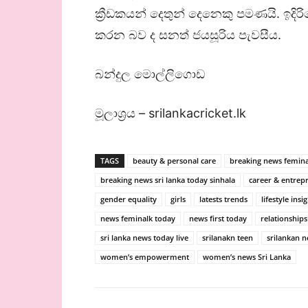
ක්‍රීඩකයන් දෙතුන් දෙනෙකු පමණයි. ඉදි
කරන බව ද සනත් ජයසූරිය පැවසීය.
බන්දුල මොල්ලිගොඩ
මූලාශ්‍රය – srilankacricket.lk
TAGS
beauty & personal care
breaking news femina
breaking news sri lanka today sinhala
career & entrep
gender equality
girls
latests trends
lifestyle insi
news feminalk today
news first today
relationships
sri lanka news today live
srilanakn teen
srilankan 
women’s empowerment
women’s news Sri Lanka