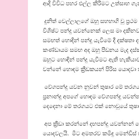
ආදි විවිධ පහර එල්ල කිරීමට උත්සාහ ගැන
දුනිත් වෙල්ලාලගේ ඔහු සහභාගි වු ප්‍
විශිෂ්ට පන්දු යවන්නෙක් ලෙස මා දකිනව
සමඟත් හොඳින් පන්දු යැවීමේ දී දක්ෂතා
කණ්ඩායම සමඟ අද ඔහු පීඩනය මැද දස්
ඔහුට හොඳින් පන්දු යැවීමට ඇති හැකිය
වන්නේ හොඳම ක්‍රීඩකයන් පිරිස යොදවා 
වේගපන්දු යවන නුවන් තුෂාර මේ තරගය
ප්‍රනාන්දු අපගේ හොඳම වේගපන්දු යවන්නා.
දෙදෙනා මේ තරගයට එක් නොවුයේ තුෂා
අප ක්‍රීඩා කරන්නේ දඟපන්දු යවන්නන්
යොදවලයි. මීට අමතරව කමිඳු මෙන්ඩිස්