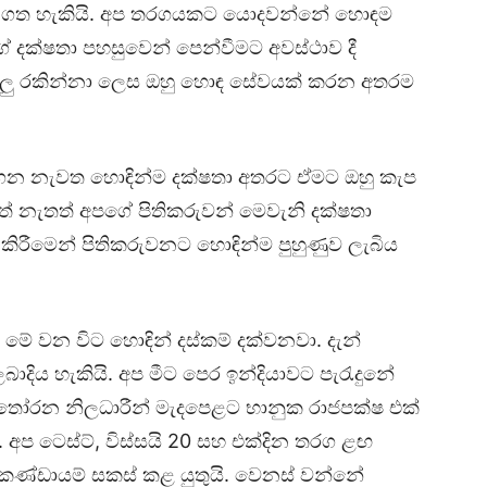
කර ගත හැකියි. අප තරගයකට යොදවන්නේ හොඳම
ේ දක්ෂතා පහසුවෙන් පෙන්වීමට අවස්ථාව දී
 කඩුලු රකින්නා ලෙස ඔහු හොඳ සේවයක් කරන අතරම
රගෙන නැවත හොඳින්ම දක්ෂතා අතරට ඒමට ඔහු කැප
වත් නැතත් අපගේ පිතිකරුවන් මෙවැනි දක්ෂතා
ඩා කිරීමෙන් පිතිකරුවනට හොඳින්ම පුහුණුව ලැබිය
මේ වන විට හොඳින් දස්කම් දක්වනවා. දැන්
දිය හැකියි. අප මීට පෙර ඉන්දියාවට පැරැදුනේ
තෝරන නිලධාරීන් මැදපෙළට භානුක රාජපක්ෂ එක්
 අප ටෙස්ට්, විස්සයි 20 සහ එක්දින තරග ළඟ
 කණ්ඩායම් සකස් කළ යුතුයි. වෙනස් වන්නේ