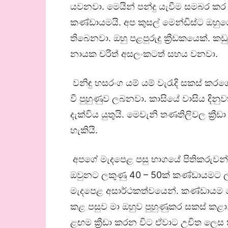
යවනවා. මෙයින් පන්දු යැවීම සමබර 
කණ්ඩායමයි. අප කුසල් මෙන්ඩිස්ට ඔහුග
තිබෙනවා. ඔහු පළපුරුදු ක්‍රීඩකයෙක්.
නායක චරිත් අසලංකටත් සහය වනවා.
වනිඳු හසරංග යම් යම් වැරැදි සකස් ක
වී පුහුණුව ලබනවා. කාසියේ වාසිය දිනු
දැක්විය යුතුයි. මෙවැනි තණතිලිවල ක්‍රී
හැකියි.
අපගේ මැදපෙළ පසු භාගයේ පිතිකරුවන් 
ඔවුනට ලකුණු 40 – 50ක් කණ්ඩායමට ලබා
මැදපෙළ අසාර්ථකත්වයෙන්. කණ්ඩායම 
කළ පසුව මා ඔහුව පුහුණුකර සකස් කළා.
ළඟම ක්‍රීඩා කරන විට ඒවාට උචිත ලෙස