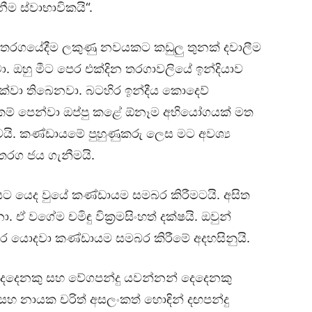
ීම ස්වාභාවිකයි“.
රථම තරගයේදීම ලකුණු නවයකට කඩුලු තුනක් දවාලීම
ා. ඔහු මීට පෙර එක්දින තරගාවලියේ ඉන්දියාව
 දක්වා තිබෙනවා. බටහිර ඉන්දීය කොදෙව්
කම් පෙන්වා ඔප්පු කළේ ඕනෑම අභියෝගයක් මත
ාවයි. කණ්ඩායමේ පුහුණුකරු ලෙස මට අවශ්‍ය
තරග ජය ගැනීමයි.
ට යෙද වුයේ කණ්ඩායම සමබර කිරීමටයි. අසිත
 ඒ වගේම චමිඳු වික්‍රමසිංහත් දක්ෂයි. ඔවුන්
ර යොදවා කණ්ඩායම සමබර කිරීමේ අදහසිනුයි.
 දෙදෙනකු සහ වේගපන්දු යවන්නන් දෙදෙනකු
 සහ නායක චරිත් අසලංකත් හොඳින් දඟපන්දු