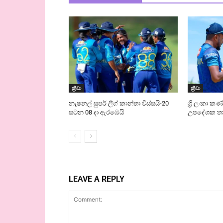
ක්‍රීඩා
ක්‍රීඩා
නැෂනල් සුපර් ලීග් කාන්තා විස්සයි-20
ශ්‍රී ලංකා ක
සටන 08 දා ඇරඹෙයි
උපදේශක තනත
LEAVE A REPLY