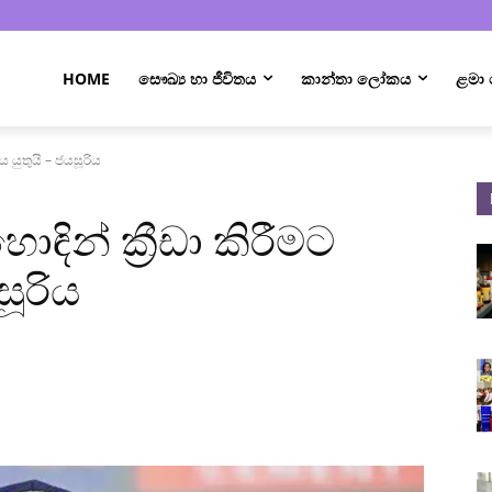
HOME
සෞඛ්‍ය හා ජීවිතය
කාන්තා ලෝකය
ළමා
ය යුතුයි – ජයසූරිය
ින් ක්‍රීඩා කිරීමට
සූරිය