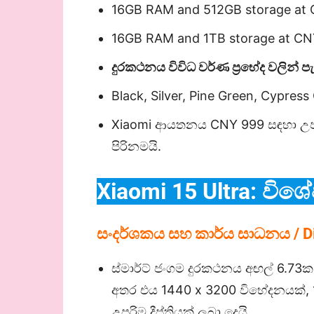
16GB RAM and 512GB storage at 
16GB RAM and 1TB storage at CN
දුරකථනය විවිධ වර්ණ ප්‍රභේද වලින් 
Black, Silver, Pine Green, Cypress
Xiaomi ආයතනය CNY 999 සඳහා උපාං
පිරිනමයි.
Xiaomi 15 Ultra:
විශේ
සංදර්ශකය සහ කාර්ය සාධනය /
D
ස්මාර්ට් ජංගම දුරකථනය අඟල් 6.7
අතර එය 1440 x 3200 විභේදනයක්, 1
උපරිම දීප්තියක් ලබා දෙයි.