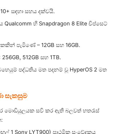
0+ සඳහා සහය දක්වයි.
ualcomm හි Snapdragon 8 Elite චිප්සෙට්
ෙකකින් පැමිණේ – 12GB සහ 16GB.
ේ: 256GB, 512GB සහ 1TB.
හෙයුම් පද්ධතිය මත පදනම් වූ HyperOS 2 මත
ා සැකසුම
කාර මොඩියුලයක සවි කර ඇති බලවත් හතරැස්
:
ඟල් 1 Sony LYT900) ප්‍රාථමික සංවේදකය