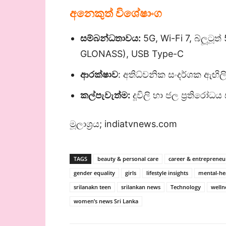
අනෙකුත් විශේෂාංග
සම්බන්ධතාවය:
5G, Wi-Fi 7, බ්ලූටූත
GLONASS), USB Type-C
ආරක්ෂාව
: අතිධ්වනික සංදර්ශක ඇඟි
කල්පැවැත්ම:
දූවිලි හා ජල ප්‍රතිරෝධ
මූලාශ්‍රය; indiatvnews.com
TAGS
beauty & personal care
career & entrepreneu
gender equality
girls
lifestyle insights
mental-he
srilanakn teen
srilankan news
Technology
welln
women’s news Sri Lanka