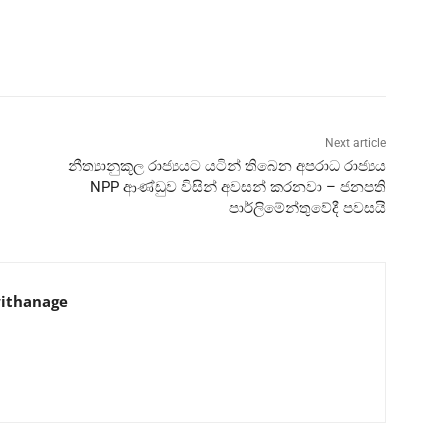
Next article
නීත්‍යානුකූල රාජ්‍යයට යටින් තිබෙන අපරාධ රාජ්‍යය
NPP ආණ්ඩුව විසින් අවසන් කරනවා – ජනපති
පාර්ලිමේන්තුවේදී පවසයි
ithanage