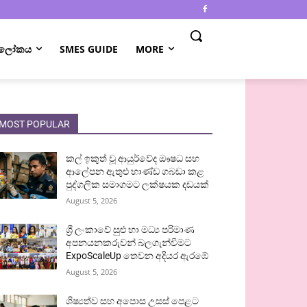
 ලෝකය
SMES GUIDE
MORE
MOST POPULAR
කල් ඉකුත් වූ ආයුර්වේද ඖෂධ සහ
ආලේපන ඇතුළු භාණ්ඩ ගබඩා කළ
පුද්ගලික සමාගමට ලක්ෂයක දඩයක්
August 5, 2026
ශ්‍රී ලංකාවේ සුළු හා මධ්‍ය පරිමාණ
අපනයනකරුවන් බලගැන්වීමට
ExpoScaleUp තෙවන අදියර ඇරඹේ
August 5, 2026
ශිෂ්‍යත්ව සහ අපොස උසස් පෙළට