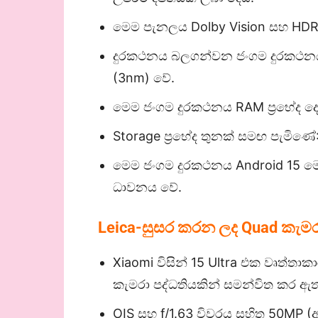
මෙම පැනලය Dolby Vision සහ HDR1
දුරකථනය බලගන්වන ජංගම දුරකථනය Q
(3nm) වේ.
මෙම ජංගම දුරකථනය RAM ප්‍රභේද ද
Storage ප්‍රභේද තුනක් සමඟ පැමිණ
මෙම ජංගම දුරකථනය Android 15 මෙ
ධාවනය වේ.
Leica-
සුසර කරන ලද
Quad
කැමර
Xiaomi විසින් 15 Ultra එක වෘත්තා
කැමරා පද්ධතියකින් සමන්විත කර ඇත
OIS සහ f/1.63 විවරය සහිත 50MP (අ