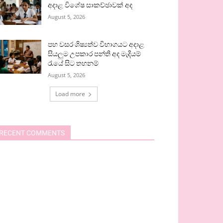
අදාළ විශේෂ සාකච්ඡාවක් අද
August 5, 2026
පහ වසර ශිෂ්‍යත්ව විභාගයට අදාළ
සියලුම උපකාර පන්ති අද මැදියම්
රැයේ සිට තහනම්
August 5, 2026
Load more
RECENT COMMENTS