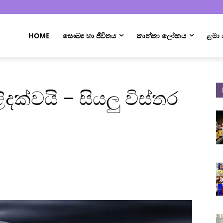
HOME
සෞඛ්‍ය හා ජීවිතය
කාන්තා ලෝකය
ළමා
ිදක්වයි – සියලු විස්තර