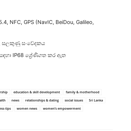
් 5.4, NFC, GPS (NavIC, BeiDou, Galileo,
ලි සලකුණු සංවේදකය
ය සඳහා IP68 ශ්‍රේණිගත කර ඇත
rship
education & skill development
family & motherhood
alth
news
relationships & dating
social issues
Sri Lanka
ess-tips
women news
women’s empowerment