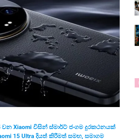
ක් වන
Xiaomi
විසින් ස්මාර්ට් ජංගම දුරකථනයක්
aomi 15 Ultra
දියත් කිරීමත් සමඟ
,
සමාගම