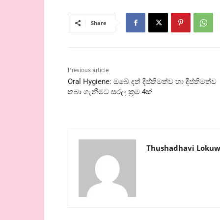
Share
Previous article
Oral Hygiene: ඔබේ දත් දීප්තිමත්ව හා දීප්තිමත්ව
තබා ගැනීමට සරල ක්‍රම 4ක්
Thushadhavi Lokuw