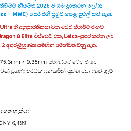
ැත්වීමට නියමිත
2025
ජංගම දුරකථන ලෝක
ess
–
MWC)
පෙර එහි ප්‍රමුඛ පෙළ පුළුල් කර ඇත.
tra හි අනුප්‍රාප්තිකයා වන මෙම ස්මාර්ට් ජංගම
on 8 Elite චිප්සෙට් එක, Leica-සුසර කරන ලද
2 අතුරුමුහුණත සමඟින් සමන්විත වනු ඇත.
 × 75.3mm × 9.35mm ප්‍රමාණයේ මෙම ජංගම
වර්ණ ප්‍රභේද තරමක් ඝනකමින් යුක්ත වන අතර ග්‍රෑම්
බා ගත හැකිය:
 CNY 6,499