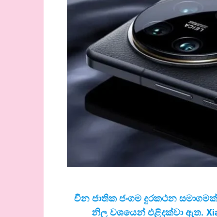
චීන ජාතික ජංගම දුරකථන සමාගම
නිල වශයෙන් එළිදක්වා ඇත.
Xi