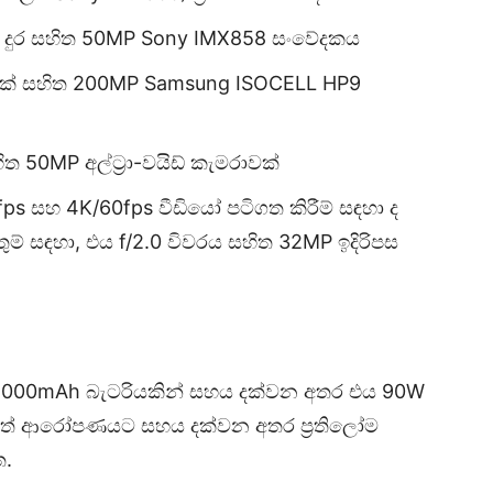
ය දුර සහිත 50MP Sony IMX858 සංවේදකය
රයක් සහිත 200MP Samsung ISOCELL HP9
ත 50MP අල්ට්‍රා-වයිඩ් කැමරාවක්
ps සහ 4K/60fps වීඩියෝ පටිගත කිරීම් සඳහා ද
ුම් සඳහා, එය f/2.0 විවරය සහිත 32MP ඉදිරිපස
ය 6,000mAh බැටරියකින් සහය දක්වන අතර එය 90W
වත් ආරෝපණයට සහය දක්වන අතර ප්‍රතිලෝම
ත.