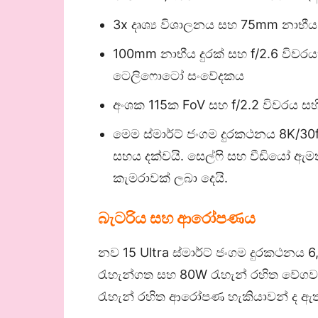
3x දෘශ්‍ය විශාලනය සහ 75mm නාභී
100mm නාභීය දුරක් සහ f/2.6 විව
ටෙලිෆොටෝ සංවේදකය
අංශක 115ක FoV සහ f/2.2 විවරය සහි
මෙම ස්මාර්ට් ජංගම දුරකථනය 8K/30f
සහය දක්වයි. සෙල්ෆි සහ වීඩියෝ ඇමත
කැමරාවක් ලබා දෙයි.
බැටරිය සහ ආරෝපණය
නව 15 Ultra ස්මාර්ට් ජංගම දුරකථන
රැහැන්ගත සහ 80W රැහැන් රහිත වේග
රැහැන් රහිත ආරෝපණ හැකියාවන් ද ඇ