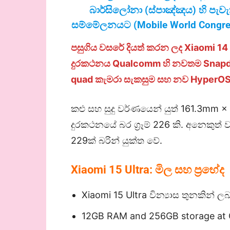
බාර්සිලෝනා (ස්පාඤ්ඤය) හි පැව
සම්මේලනයට (
Mobile World Congr
පසුගිය වසරේ දියත් කරන ලද Xiaomi 14 Ul
දුරකථනය Qualcomm හි නවතම Snapdrag
quad කැමරා සැකසුම සහ නව HyperOS 
කළු සහ සුදු වර්ණයෙන් යුත් 161.3mm
දුරකථනයේ බර ග්‍රෑම් 226 කි. අනෙකුත් 
229ක් බරින් යුක්ත වේ.
Xiaomi 15 Ultra:
මිල සහ ප්‍රභේද
Xiaomi 15 Ultra වින්‍යාස තුනකින් ල
12GB RAM and 256GB storage at