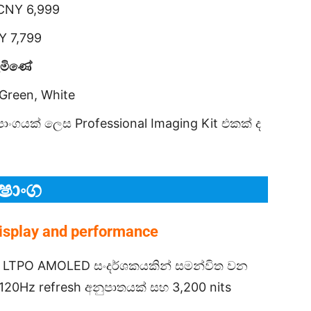
CNY 6,999
Y 7,799
පැමිණේ
 Green, White
ගයක් ලෙස Professional Imaging Kit එකක් ද
ෂාංග
isplay and performance
3ක LTPO AMOLED සංදර්ශකයකින් සමන්විත වන
20Hz refresh අනුපාතයක් සහ 3,200 nits