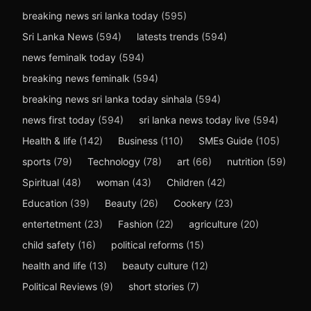
breaking news sri lanka today
(595)
Sri Lanka News
(594)
latests trends
(594)
news feminalk today
(594)
breaking news feminalk
(594)
breaking news sri lanka today sinhala
(594)
news first today
(594)
sri lanka news today live
(594)
Health & life
(142)
Business
(110)
SMEs Guide
(105)
sports
(79)
Technology
(78)
art
(66)
nutrition
(59)
Spiritual
(48)
woman
(43)
Children
(42)
Education
(39)
Beauty
(26)
Cookery
(23)
entertetment
(23)
Fashion
(22)
agriculture
(20)
child safety
(16)
political reforms
(15)
health and life
(13)
beauty culture
(12)
Political Reviews
(9)
short stories
(7)