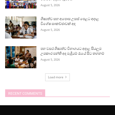
August 5, 2026
ශිෂ්‍යත්ව සහ අපොස උසස් පෙළට අදාළ
විශේෂ සාකච්ඡාවක් අද
August 5, 2026
පහ වසර ශිෂ්‍යත්ව විභාගයට අදාළ සියලුම
උපකාර පන්ති අද මැදියම් රැයේ සිට තහනම්
August 5, 2026
Load more
RECENT COMMENTS