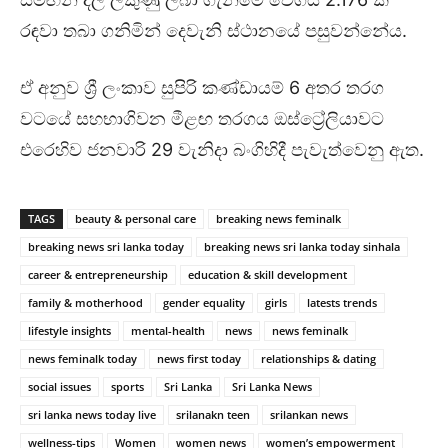
රඳවා තබා ගනිමින් දෙවැනි ස්ථානයේ පසුවන්නේය.
ඒ අනුව ශ්‍රී ලංකාව සුපිරි කණ්ඩායම් 6 අතර තරග
වටයේ සහභාගිවන මීළඟ තරගය ඔස්ට්‍රේලියාවට
එරෙහිව ජනවාරි 29 වැනිදා බංගිහිදී පැවැත්වෙනු ඇත.
TAGS
beauty & personal care
breaking news feminalk
breaking news sri lanka today
breaking news sri lanka today sinhala
career & entrepreneurship
education & skill development
family & motherhood
gender equality
girls
latests trends
lifestyle insights
mental-health
news
news feminalk
news feminalk today
news first today
relationships & dating
social issues
sports
Sri Lanka
Sri Lanka News
sri lanka news today live
srilanakn teen
srilankan news
wellness-tips
Women
women news
women’s empowerment