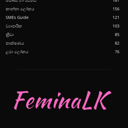
සෞඛ්‍ය හා ජීවිතය
161
කාන්තා ලෝකය
156
SMEs Guide
121
ව්‍යාපාරික
103
ක්‍රීඩා
85
තාක්ෂණය
82
ළමා ලෝකය
76