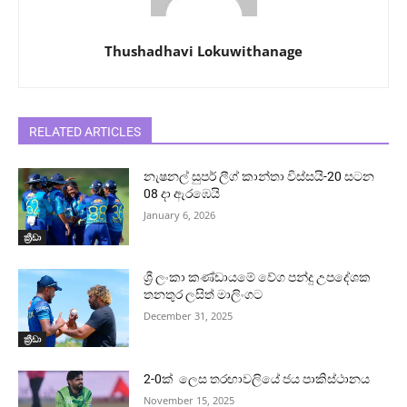
Thushadhavi Lokuwithanage
RELATED ARTICLES
නැෂනල් සුපර් ලීග් කාන්තා විස්සයි-20 සටන
08 දා ඇරඹෙයි
January 6, 2026
ක්‍රීඩා
ශ්‍රී ලංකා කණ්ඩායමේ වේග පන්දු උපදේශක
තනතුර ලසිත් මාලිංගට
December 31, 2025
ක්‍රීඩා
2-0ක් ලෙස තරඟාවලියේ ජය පාකිස්ථානය
November 15, 2025