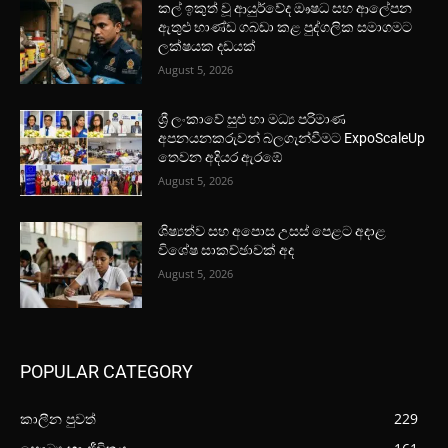
කල් ඉකුත් වූ ආයුර්වේද ඖෂධ සහ ආලේපන
ඇතුළු භාණ්ඩ ගබඩා කළ පුද්ගලික සමාගමට
ලක්ෂයක දඩයක්
August 5, 2026
ශ්‍රී ලංකාවේ සුළු හා මධ්‍ය පරිමාණ
අපනයනකරුවන් බලගැන්වීමට ExpoScaleUp
තෙවන අදියර ඇරඹේ
August 5, 2026
ශිෂ්‍යත්ව සහ අපොස උසස් පෙළට අදාළ
විශේෂ සාකච්ඡාවක් අද
August 5, 2026
POPULAR CATEGORY
කාලීන පුවත්
229