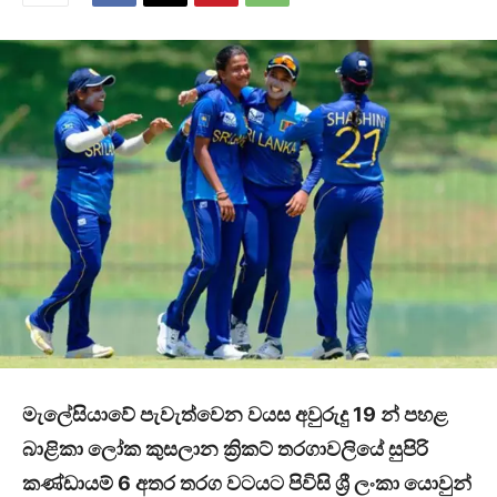
මැලේසියාවේ පැවැත්වෙන වයස අවුරුදු 19 න් පහළ
බාළිකා ලෝක කුසලාන ක්‍රිකට් තරගාවලියේ සුපිරි
කණ්ඩායම් 6 අතර තරග වටයට පිවිසි ශ්‍රී ලංකා යොවුන්