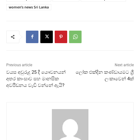
women’s news Sri Lanka
Previous article
Next article
වයස අවුරුදු 25 දී යෞවනයන්
ලෝක එක්දින කණ්ඩායමට ශ්‍රී
අතර කාංසාව සහ මානසික
ලංකාවෙන් 4ක්
අවපීඩනය වැඩි වන්නේ ඇයි?