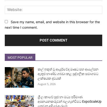
Web
Save my name, email, and website in this browser for the
next time I comment.
MOST POPULAR
කල් ඉකුත් වූ ආයුර්වේද ඖෂධ සහ ආලේපන
ඇතුළු භාණ්ඩ ගබඩා කළ පුද්ගලික සමාගමට
ලක්ෂයක දඩයක්
August 5, 2026
ශ්‍රී ලංකාවේ සුළු හා මධ්‍ය පරිමාණ
අපනයනකරුවන් බලගැන්වීමට ExpoScaleUp
තෙවන අදියර ඇරඹේ