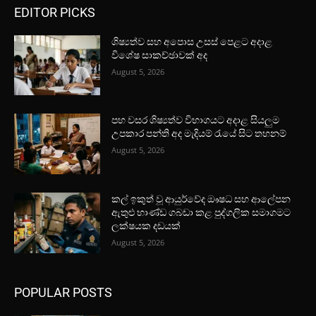
EDITOR PICKS
ශිෂ්‍යත්ව සහ අපොස උසස් පෙළට අදාළ
විශේෂ සාකච්ඡාවක් අද
August 5, 2026
පහ වසර ශිෂ්‍යත්ව විභාගයට අදාළ සියලුම
උපකාර පන්ති අද මැදියම් රැයේ සිට තහනම්
August 5, 2026
කල් ඉකුත් වූ ආයුර්වේද ඖෂධ සහ ආලේපන
ඇතුළු භාණ්ඩ ගබඩා කළ පුද්ගලික සමාගමට
ලක්ෂයක දඩයක්
August 5, 2026
POPULAR POSTS