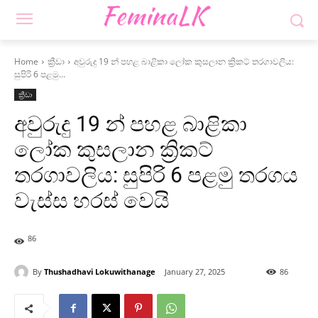
Home
ක්‍රීඩා
අවුරුදු 19 න් පහළ බාළිකා ලෝක කුසලාන ක්‍රිකට් තරගාවලිය:
සුපිරි 6 පළමු...
ක්‍රීඩා
අවුරුදු 19 න් පහළ බාළිකා
ලෝක කුසලාන ක්‍රිකට්
තරගාවලිය: සුපිරි 6 පළමු තරගය
වැස්ස හරස් වෙයි
86
By
Thushadhavi Lokuwithanage
January 27, 2025
86