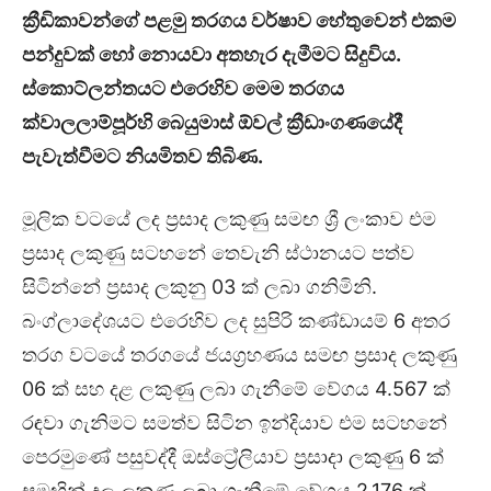
ක්‍රීඩිකාවන්ගේ පළමු තරගය වර්ෂාව හේතුවෙන් එකම
පන්දුවක් හෝ නොයවා අතහැර දැමීමට සිදුවිය.
ස්කොට්ලන්තයට එරෙහිව මෙම තරගය
ක්වාලලාම්පූර්හි බෙයුමාස් ඕවල් ක්‍රීඩාංගණයේදී
පැවැත්වීමට නියමිතව තිබිණ.
මූලික වටයේ ලද ප්‍රසාද ලකුණු සමඟ ශ්‍රී ලංකාව එම
ප්‍රසාද ලකුණු සටහනේ තෙවැනි ස්ථානයට පත්ව
සිටින්නේ ප්‍රසාද ලකුනු 03 ක් ලබා ගනිමිනි.
බංග්ලාදේශයට එරෙහිව ලද සුපිරි කණ්ඩායම් 6 අතර
තරග වටයේ තරගයේ ජයග්‍රහණය සමඟ ප්‍රසාද ලකුණු
06 ක් සහ දළ ලකුණු ලබා ගැනීමේ වේගය 4.567 ක්
රඳවා ගැනිමට සමත්ව සිටින ඉන්දියාව එම සටහනේ
පෙරමුණේ පසුවද්දී ඔස්ට්‍රේලියාව ප්‍රසාදා ලකුණු 6 ක්
සමඟින් දල ලකුණු ලබා ගැනීමේ වේගය 2.176 ක්