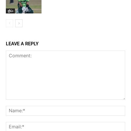
ක්‍රීඩා
LEAVE A REPLY
Comment:
Na
Ema