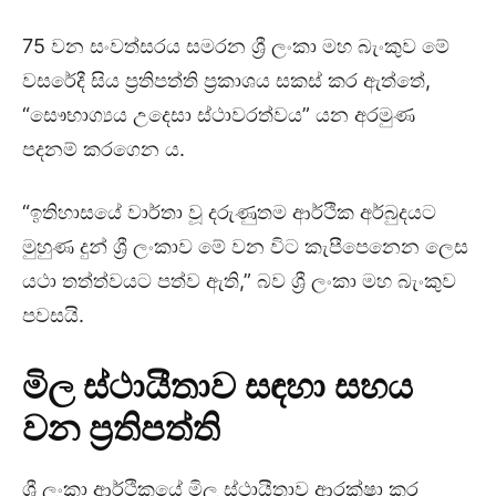
75 වන සංවත්සරය සමරන ශ්‍රී ලංකා මහ බැංකුව මේ
වසරේදී සිය ප්‍රතිපත්ති ප්‍රකාශය සකස් කර ඇත්තේ,
“සෞභාග්‍යය උදෙසා ස්ථාවරත්වය” යන අරමුණ
පදනම් කරගෙන ය.
“ඉතිහාසයේ වාර්තා වූ දරුණුතම ආර්ථික අර්බුදයට
මුහුණ දුන් ශ්‍රී ලංකාව මේ වන විට කැපීපෙනෙන ලෙස
යථා තත්ත්වයට පත්ව ඇති,” බව ශ්‍රී ලංකා මහ බැංකුව
පවසයි.
මිල ස්ථායීතාව සඳහා සහය
වන ප්‍රතිපත්ති
ශ්‍රී ලංකා ආර්ථිකයේ මිල ස්ථායීතාව ආරක්ෂා කර