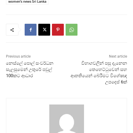
women’s news Sri Lanka
Previous article
Next article
නෙස්ලේ පොල් සංවර්ධන
විභාගවලින් පසු දැනෙන
සැලසුමෙන් උතුරේ පවුල්
තෙහෙට්ටුවෙන් සහ
100කට ආධාර
ආතතියෙන් බේරීමට විශේෂඥ
උපදෙස් 6ක්