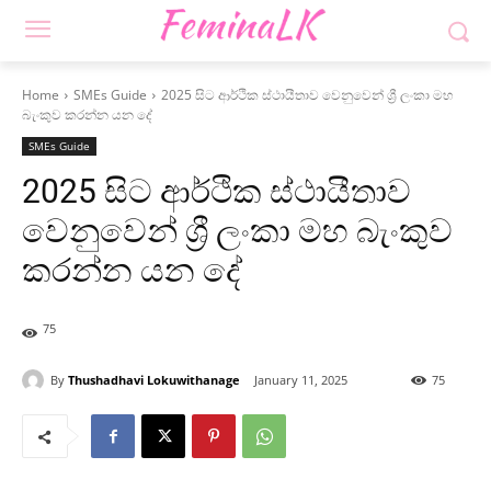
Home
SMEs Guide
2025 සිට ආර්ථික ස්ථායීතාව වෙනුවෙන් ශ්‍රී ලංකා මහ
බැංකුව කරන්න යන දේ
SMEs Guide
2025 සිට ආර්ථික ස්ථායීතාව
වෙනුවෙන් ශ්‍රී ලංකා මහ බැංකුව
කරන්න යන දේ
75
By
Thushadhavi Lokuwithanage
January 11, 2025
75