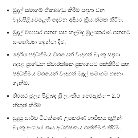
මුදල් සමාගම් ඒකාබද්ධ කිරීම සඳහා වන
වැඩපිළිවෙළෙහි දෙවන අදියර ක්‍රියාත්මක කිරීම.
මුදල් ව්‍යාපාර පනත සහ කල්බදු මූල්‍යකරණ පනතට
සංශෝධන හඳුන්වා දීම.
දේශීය පද්ධතිමය වශයෙන් වැදගත් බැංකු සඳහා
අදාළ ප්‍රාග්ධන ස්වාරක්ෂක ප්‍රකාශයට පත්කිරීම සහ
පද්ධතිමය වශයෙන් වැදගත් මුදල් සමාගම් හඳුනා
ගැනීම.
තිරසර මූල්‍ය පිළිබඳ ශ්‍රී ලාංකීය පෙරදැක්ම – 2.0
නිකුත් කිරීම
සුදුසු සාර්ව විචක්ෂණ උපකරණ භාවිතය තුළින්
බැංකු අංශයේ ණය අධීක්ෂණය ශක්තිමත් කිරීම.