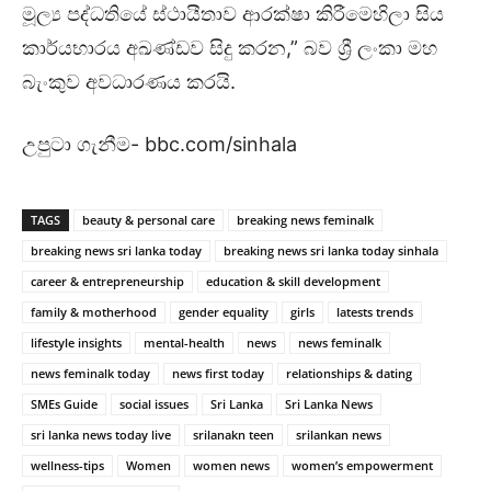
මූල්‍ය පද්ධතියේ ස්ථායීතාව ආරක්ෂා කිරීමෙහිලා සිය
කාර්යභාරය අඛණ්ඩව සිදු කරන,” බව ශ්‍රී ලංකා මහ
බැංකුව අවධාරණය කරයි.
උපුටා ගැනීම- bbc.com/sinhala
TAGS
beauty & personal care
breaking news feminalk
breaking news sri lanka today
breaking news sri lanka today sinhala
career & entrepreneurship
education & skill development
family & motherhood
gender equality
girls
latests trends
lifestyle insights
mental-health
news
news feminalk
news feminalk today
news first today
relationships & dating
SMEs Guide
social issues
Sri Lanka
Sri Lanka News
sri lanka news today live
srilanakn teen
srilankan news
wellness-tips
Women
women news
women’s empowerment