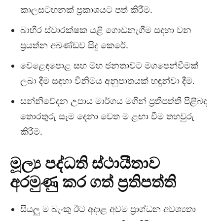
කාලසටහනක් ප්‍රකාශයට පත් කිරීම.
බාහිර ස්වාරක්ෂක යළි ගොඩනැගීම සඳහා වන
ප්‍රයත්න අඛණ්ඩව සිදු කෙරේ.
වෙළෙඳපොළ සහ මහ ජනතාවට මගපෙන්වීමක්
ලබා දීම සඳහා විනිමය අනුපාතයක් හඳුන්වා දීම.
සන්නිවේදන උපාය මාර්ගය මගින් ප්‍රතිපත්ති පිළිබඳ
තොරතුරු සෑම දෙනා වෙත ම ළඟා වීම තහවුරු
කිරීම.
මූල්‍ය පද්ධති ස්ථායීතාව
අරමුණු කර ගත් ප්‍රතිපත්ති
සියලු ම බැංකු ඊට අදාළ අවම ප්‍රාග්ධන අවශ්‍යතා