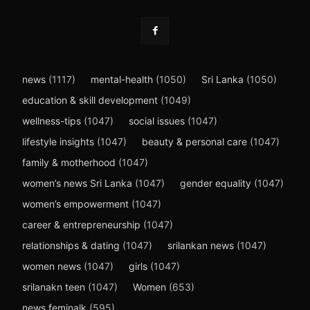
news
(1117)
mental-health
(1050)
Sri Lanka
(1050)
education & skill development
(1049)
wellness-tips
(1047)
social issues
(1047)
lifestyle insights
(1047)
beauty & personal care
(1047)
family & motherhood
(1047)
women’s news Sri Lanka
(1047)
gender equality
(1047)
women’s empowerment
(1047)
career & entrepreneurship
(1047)
relationships & dating
(1047)
srilankan news
(1047)
women news
(1047)
girls
(1047)
srilanakn teen
(1047)
Women
(653)
news feminalk
(595)