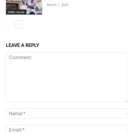
March 1, 2026
SMEs Guide
LEAVE A REPLY
Comment:
Na
Ema