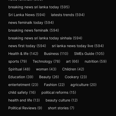
breaking news sri lanka today
(595)
Sri Lanka News
(594)
latests trends
(594)
news feminalk today
(594)
breaking news feminalk
(594)
breaking news sri lanka today sinhala
(594)
news first today
(594)
sri lanka news today live
(594)
Health & life
(142)
Business
(110)
SMEs Guide
(105)
sports
(79)
Technology
(78)
art
(66)
nutrition
(59)
Spiritual
(48)
woman
(43)
Children
(42)
Education
(39)
Beauty
(26)
Cookery
(23)
entertetment
(23)
Fashion
(22)
agriculture
(20)
child safety
(16)
political reforms
(15)
health and life
(13)
beauty culture
(12)
Political Reviews
(9)
short stories
(7)