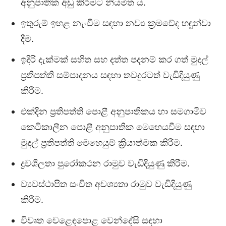
අනුපාතික අඩු කිරීමට නියමිත ය.
ඉතුරුම් ඉහළ නැංවීම සඳහා නව්‍ය ක්‍රමවේද හඳුන්වා
දීම.
ඉදිරි දැක්මක් සහිත සහ දත්ත පදනම් කර ගත් මුදල්
ප්‍රතිපත්ති සම්පාදනය සඳහා තවදුරටත් වැඩිදියුණු
කිරීම.
එක්දින ප්‍රතිපත්ති පොළී අනුපාතිකය හා සමගාමීව
කෙටිකාලීන පොළී අනුපාතික මෙහෙයවීම සඳහා
මුදල් ප්‍රතිපත්ති මෙහෙයුම් ක්‍රියාත්මක කිරීම.
ද්‍රවශීලතා පුරෝකථන රාමුව වැඩිදියුණු කිරීම.
ව්‍යවස්ථාපිත සංචිත අවශ්‍යතා රාමුව වැඩිදියුණු
කිරීම.
විවෘත වෙළෙඳපොළ වෙන්දේසි සඳහා