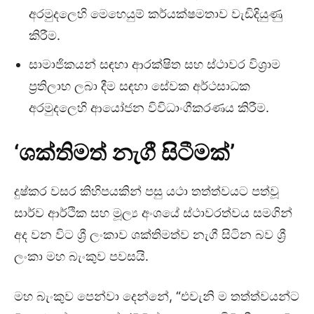
අරමුදලෙහි මෙහෙයුම් කර්යක්ෂමතාව වැඩිදියුණු
කිරීම.
සාමාජිකයන් සඳහා ආරක්ෂිත සහ ස්ථාවර විශ්‍රාම
ප්‍රතිලාභ ලබා දීම සඳහා සේවක අර්ථසාධක
අරමුදලෙහි ආයෝජන විවිධාංගීකරණය කිරීම.
‘ශක්තිමත් නැගී සිටීමක්’
දුෂ්කර වසර කිහිපයකින් පසු යථා තත්ත්වයට පත්වූ
සාර්ව ආර්ථික සහ මූල්‍ය අංශයේ ස්ථාවරත්වය සමගින්
අද වන විට ශ්‍රී ලංකාව ශක්තිමත්ව නැගී සිටින බව ශ්‍රී
ලංකා මහ බැංකුව පවසයි.
මහ බැංකුව පෙන්වා දෙන්නේ, “එවැනි ම තත්ත්වයන්ට