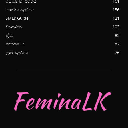
සෞඛ්‍ය හා ජීවිතය
161
කාන්තා ලෝකය
156
SMEs Guide
121
ව්‍යාපාරික
103
ක්‍රීඩා
85
තාක්ෂණය
82
ළමා ලෝකය
76