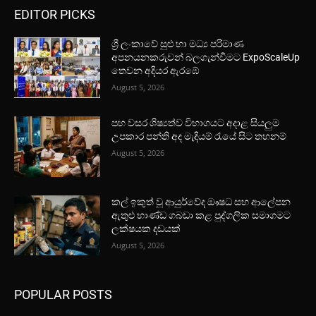
EDITOR PICKS
ශ්‍රී ලංකාවේ සුළු හා මධ්‍ය පරිමාණ
අපනයනකරුවන් බලගැන්වීමට ExpoScaleUp
තෙවන අදියර ඇරඹේ
August 5, 2026
පහ වසර ශිෂ්‍යත්ව විභාගයට අදාළ සියලුම
උපකාර පන්ති අද මැදියම් රැයේ සිට තහනම්
August 5, 2026
කල් ඉකුත් වූ ආයුර්වේද ඖෂධ සහ ආලේපන
ඇතුළු භාණ්ඩ ගබඩා කළ පුද්ගලික සමාගමට
ලක්ෂයක දඩයක්
August 5, 2026
POPULAR POSTS