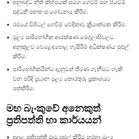
අනුබද්ධ නීති කිහිපයක් සමග ගෙවීම් සහ පියවීම්
පද්ධති පනත සංශෝධනය කිරීම.
රජයේ ඩිජිටල් ගෙවීම් වේදිකාව ක්‍රියාත්මක කිරීම.
මූල්‍ය පාරිභෝගික ආරක්ෂණ රෙගුලාසිවලට
අනුකූලව වෙළෙඳපොළ හැසිරීම් අධීක්ෂණය පුළුල්
කිරීම.
පාරිභෝගිකයින්ට දැනුවත් තීරණ ගැනීමට හැකි
වන පරිදි ප්‍රධාන මූල්‍ය තොරතුරු ප්‍රකාශයට
පත්කිරීම.
මහ බැංකුවේ අනෙකුත්
ප්‍රතිපත්ති හා කාර්යයන්
අදාළ ප්‍රතිපත්ති රාමු පුළුල් කිරීම හරහා මූල්‍ය