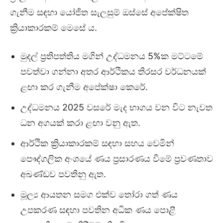
ගැනීම සඳහා යෝජිත සැලසුම් ඔස්සේ අපේක්ෂිත
ක්‍රියාකාරකම් මෙසේ ය.
මුදල් ප්‍රතිපත්තිය මගින් උද්ධමනය 5%ක මට්ටමේ
පවත්වා ගන්නා අතර ආර්ථිකය තිරසර වර්ධනයක්
ළඟා කර ගැනීම අපේක්ෂා කෙරේ.
උද්ධමනය 2025 වසරේ මැද භාගය වන විට නැවත
ධන අගයක් කරා ළඟා වනු ඇත.
ආර්ථික ක්‍රියාකාරකම් සඳහා සහය වෙමින්
පෞද්ගලික අංශයේ ණය ප්‍රසාරණය වීමේ ප්‍රවණතාව
අඛණ්ඩව පවතිනු ඇත.
මූල්‍ය ආයතන සමග එක්ව තෝරා ගත් ණය
උපකරණ සඳහා පවතින අධික ණය පොළී