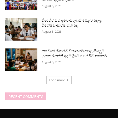
August 5, 2026
ශිෂ්‍යත්ව සහ අපොස උසස් පෙළට අදාළ
විශේෂ සාකච්ඡාවක් අද
August 5, 2026
පහ වසර ශිෂ්‍යත්ව විභාගයට අදාළ සියලුම
උපකාර පන්ති අද මැදියම් රැයේ සිට තහනම්
August 5, 2026
Load more
RECENT COMMENTS