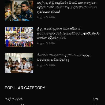
කල් ඉකුත් වූ ආයුර්වේද ඖෂධ සහ ආලේපන
ඇතුළු භාණ්ඩ ගබඩා කළ පුද්ගලික සමාගමට
ලක්ෂයක දඩයක්
August 5, 2026
ශ්‍රී ලංකාවේ සුළු හා මධ්‍ය පරිමාණ
අපනයනකරුවන් බලගැන්වීමට ExpoScaleUp
තෙවන අදියර ඇරඹේ
August 5, 2026
ශිෂ්‍යත්ව සහ අපොස උසස් පෙළට අදාළ
විශේෂ සාකච්ඡාවක් අද
August 5, 2026
POPULAR CATEGORY
කාලීන පුවත්
229