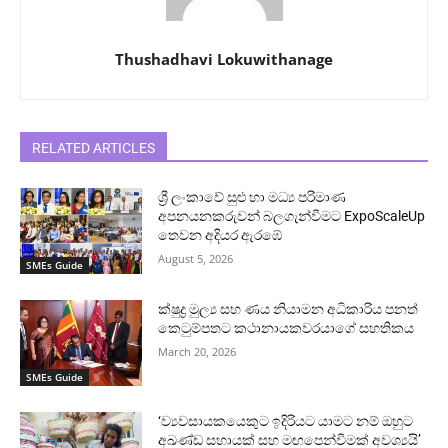
Thushadhavi Lokuwithanage
RELATED ARTICLES
ශ්‍රී ලංකාවේ සුළු හා මධ්‍ය පරිමාණ
අපනයනකරුවන් බලගැන්වීමට ExpoScaleUp
තෙවන අදියර ඇරඹේ
August 5, 2026
SMEs Guide
ක්ෂුද්‍ර මුල්‍ය සහ ණය නියාමන අධිකාරිය පනත්
කෙටුම්පතට කථානායකවරයාගේ සහතිකය
March 20, 2026
SMEs Guide
‘ව්‍යවසායකයෙකුට ඉදිරියට යාමට නම් ඔහුට
අඛණ්ඩ සහායක් සහ මඟපෙන්වීමක් අවශ්‍යයි’