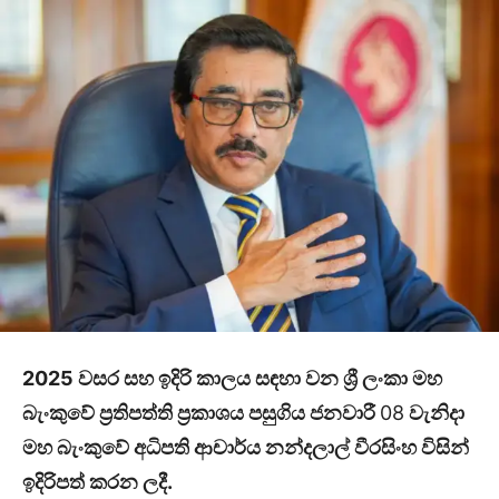
2025 වසර සහ ඉදිරි කාලය සඳහා වන ශ්‍රී ලංකා මහ
බැංකුවේ ප්‍රතිපත්ති ප්‍රකාශය පසුගිය ජනවාරී
08
වැනිදා
මහ බැංකුවේ අධිපති ආචාර්ය නන්දලාල් වීරසිංහ විසින්
ඉදිරිපත් කරන ලදී.