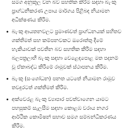
සමග අනුකූල වන බව සහතික කිරීම සඳහා බැංකු
ප්‍රාග්ධනීකරණ උපාය මාර්ගය පිළිබඳ නියාමන
අධීක්ෂණය කිරීම.
බැංකු ආයතනවලට ප්‍රමාණවත් ප්‍රාග්ධනයක් සහිතව
ශක්තිමත් සහ කම්පනවකට ඔරොත්තු දීමේ
හැකියාවක් පවතින බව සහතික කිරීම සඳහා
බලපත්‍රලාභී බැංකු සඳහා වෙළෙඳපොළ මත පදනම්
වූ ඒකාබද්ධ කිරීමේ රාමුවක් ස්ථාපනය කිරීම.
බැංකු (සංශෝධන) පනත යටතේ නියාමන රාමුව
තවදුරටත් ශක්තිමත් කිරීම.
අක්වෙරළ බැංකු ව්‍යාපාර පවත්වාගෙන යාමට
පහසුකම් සැලසීම සඳහා කොළඹ වරාය නගර
ආර්ථික කොමිෂන් සභාව සමග සම්බන්ධීකරණය
කිරීම.