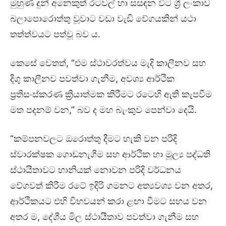
මුහුණ දුන් අනෙකුත් රටවල් හා සසඳන විට ශ්‍රී ලංකාව
බලාපොරොත්තු වූවාට වඩා වැඩි වේගයකින් යථා
තත්ත්වයට පත්වූ බව ය.
කෙසේ වෙතත්, “එම ස්ථාවරත්වය මැදි කාලීනව සහ
දිගු කාලීනව පවත්වා ගැනීම, අවශ්‍ය ආර්ථික
ප්‍රතිසංස්කරණ ක්‍රියාත්මක කිරීමට රටෙහි ඇති කැපවීම
මත පදනම් වන,” බව ද මහ බැංකුව පෙන්වා දෙයි.
“කම්පනවලට ඔරොත්තු දීමට හැකි වන පරිදි
ස්වාරක්ෂක ගොඩනැගීම සහ ආර්ථික හා මූල්‍ය පද්ධති
ස්ථායීතාවට හානියක් නොවන පරිදි වර්ධනය
වේගවත් කිරීම රටේ ඉදිරි ගමනට අත්‍යවශ්‍ය වන අතර,
ආර්ථිකයට එහි විභවයන් කරා ළඟා වීමට සහය වන
අතර ම, දේශීය මිල ස්ථායීතාව පවත්වා ගැනීම සහ