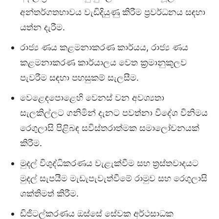
අන්තර්ගතභාවය වැඩිදියුණු කිරීම ප්‍රවර්ධනය සඳහා
යත්න දැරීම.
රාජ්‍ය ණය කළමනාකරණ කාර්යය, රාජ්‍ය ණය
කළමනාකරණ කාර්යාලය වෙත ක්‍රමානුකූලව
පැවරීම සඳහා පහසුකම් සැලසීම.
වෙළෙඳපොළෙහි වෙනස් වන අවශ්‍යතා
සැලකිල්ලට ගනිමින් දැනට පවත්නා විදේශ විනිමය
රෙගුලාසි පිළිබඳ සවිස්තරාත්මක සමාලෝචනයක්
කිරීම.
මුදල් විශුද්ධිකරණය වැළැක්වීම සහ ත්‍රස්තවාදයට
මුදල් සැපයීම මැඩැපැවැත්වීමේ රාමුව සහ රෙගුලාසි
ශක්තිමත් කිරීම.
ඩිජිටල්කරණය ඔස්සේ සේවක අර්ථසාධක