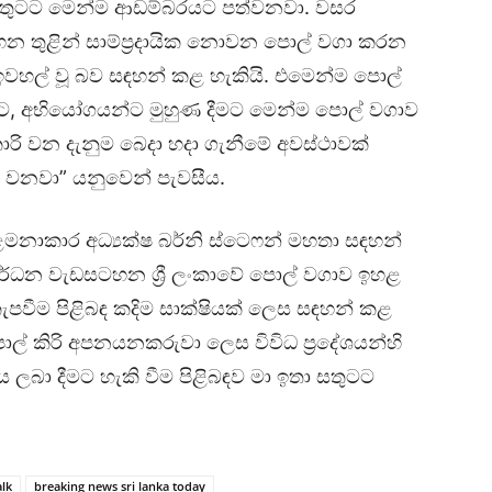
ඉතා සතුටට මෙන්ම ආඩම්බරයට පත්වනවා. වසර
 තුළින් සාම්ප්‍රදායික නොවන පොල් වගා කරන
මට ඉවහල් වූ බව සඳහන් කළ හැකියි. එමෙන්ම පොල්
කිරීමට, අභියෝගයන්ට මුහුණ දීමට මෙන්ම පොල් වගාව
ි වන දැනුම බෙදා හදා ගැනීමේ අවස්ථාවක්
ු වනවා” යනුවෙන් පැවසීය.
කළමනාකාර අධ්‍යක්ෂ බර්නි ස්ටෙෆන් මහතා සඳහන්
වර්ධන වැඩසටහන ශ්‍රී ලංකාවේ පොල් වගාව ඉහළ
ීම පිළිබඳ කදිම සාක්ෂියක් ලෙස සඳහන් කළ
 පොල් කිරි අපනයනකරුවා ලෙස විවිධ ප්‍රදේශයන්හි
ා දීමට හැකි වීම පිළිබඳව මා ඉතා සතුටට
lk
breaking news sri lanka today