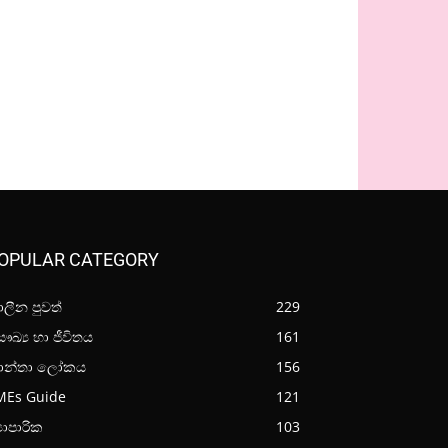
OPULAR CATEGORY
ලීන පුවත්
229
ඛ්‍ය හා ජීවිතය
161
ාන්තා ලෝකය
156
MEs Guide
121
‍යාපාරික
103