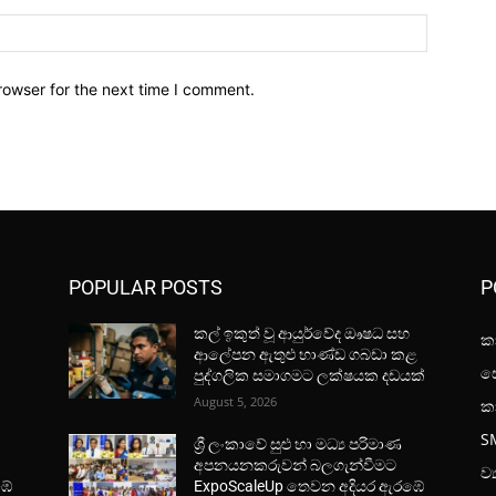
Website:
rowser for the next time I comment.
POPULAR POSTS
P
කල් ඉකුත් වූ ආයුර්වේද ඖෂධ සහ
කා
ආලේපන ඇතුළු භාණ්ඩ ගබඩා කළ
සෞ
පුද්ගලික සමාගමට ලක්ෂයක දඩයක්
August 5, 2026
ක
S
ශ්‍රී ලංකාවේ සුළු හා මධ්‍ය පරිමාණ
අපනයනකරුවන් බලගැන්වීමට
ව්
ඹේ
ExpoScaleUp තෙවන අදියර ඇරඹේ