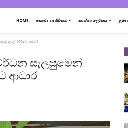
HOME
සෞඛ්‍ය හා ජීවිතය
කාන්තා ලෝකය
ළමා
තුරේ පවුල් 100කට ආධාර
ර්ධන සැලසුමෙන්
කට ආධාර