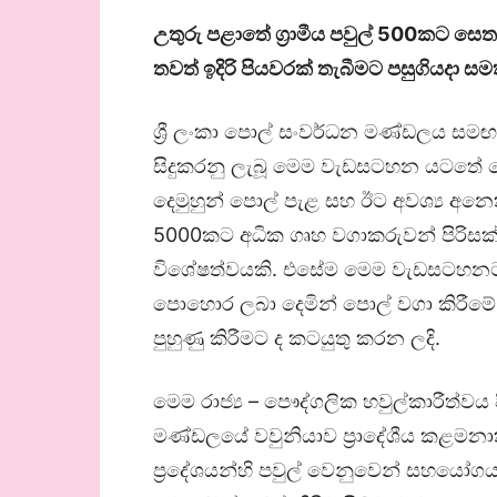
උතුරු පළාතේ ග්‍රාමීය පවුල් 500කට ස
තවත් ඉදිරි පියවරක් තැබීමට පසුගියදා සමත
ශ්‍රී ලංකා පොල් සංවර්ධන මණ්ඩලය සමඟ
සිදුකරනු ලැබූ මෙම වැඩසටහන යටතේ මෙ
දෙමුහුන් පොල් පැළ සහ ඊට අවශ්‍ය අනෙක
5000කට අධික ගෘහ වගාකරුවන් පිරිසක
විශේෂත්වයකි. එසේම මෙම වැඩසටහනට 
පොහොර ලබා දෙමින් පොල් වගා කිරීමේ ස
පුහුණු කිරීමට ද කටයුතු කරන ලදි.
මෙම රාජ්‍ය – පෞද්ගලික හවුල්කාරීත්වය 
මණ්ඩලයේ වවුනියාව ප්‍රාදේශීය කළමනා
ප්‍රදේශයන්හි පවුල් වෙනුවෙන් සහයෝග