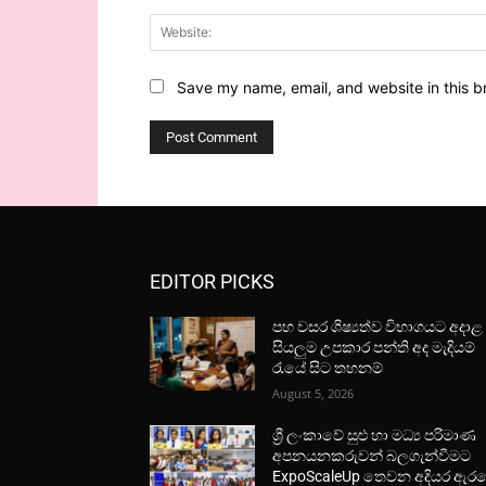
Save my name, email, and website in this b
EDITOR PICKS
පහ වසර ශිෂ්‍යත්ව විභාගයට අදාළ
සියලුම උපකාර පන්ති අද මැදියම්
රැයේ සිට තහනම්
August 5, 2026
ශ්‍රී ලංකාවේ සුළු හා මධ්‍ය පරිමාණ
අපනයනකරුවන් බලගැන්වීමට
ExpoScaleUp තෙවන අදියර ඇර