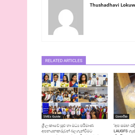
Thushadhavi Lokuw
RELATED ARTICLES
SMEs Guide
ව්‍යාපාරික
ශ්‍රී ලංකාවේ සුළු හා මධ්‍ය පරිමාණ
‘අප සමඟ රැඳී
අපනයනකරුවන් බලගැන්වීමට
LAUGFS ගෑස්