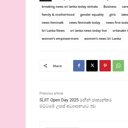
breaking news sri lanka today sinhala
Business
car
family & motherhood
gender equality
girls
late
news feminalk
news feminalk today
news first tod
Sri Lanka News
sri lanka news today live
srilanakn 
women’s empowerment
women’s news Sri Lanka
Share
Previous article
SLIIT Open Day 2025 මඟින් ජාත්‍යන්තර
මට්ටමේ උසස් අධ්‍යාපනයට ඉඩ