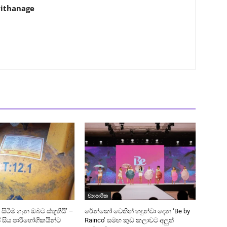
ithanage
ව්‍යාපාරික
 සිටීම ගැන ඔබට ස්තූතියි’ –
රේන්කෝ වෙතින් හඳුන්වා දෙන ‘Be by
 සිය පාරිභෝගිකයින්ට
Rainco’ සමඟ කුඩ කලාවට අලුත්