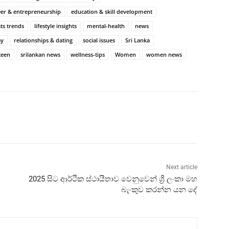
eer & entrepreneurship
education & skill development
sts trends
lifestyle insights
mental-health
news
ay
relationships & dating
social issues
Sri Lanka
teen
srilankan news
wellness-tips
Women
women news
Next article
2025 සිට ආර්ථික ස්ථායීතාව වෙනුවෙන් ශ්‍රී ලංකා මහ
බැංකුව කරන්න යන දේ