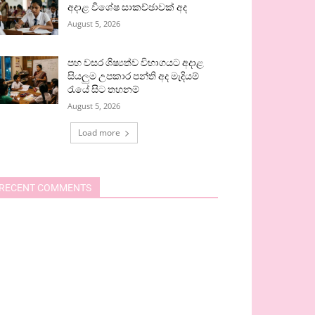
අදාළ විශේෂ සාකච්ඡාවක් අද
August 5, 2026
පහ වසර ශිෂ්‍යත්ව විභාගයට අදාළ
සියලුම උපකාර පන්ති අද මැදියම්
රැයේ සිට තහනම්
August 5, 2026
Load more
RECENT COMMENTS