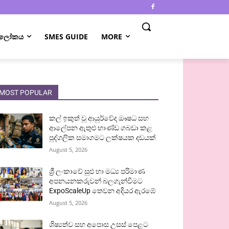
 ලෝකය
SMES GUIDE
MORE
MOST POPULAR
කල් ඉකුත් වූ ආයුර්වේද ඖෂධ සහ
ආලේපන ඇතුළු භාණ්ඩ ගබඩා කළ
පුද්ගලික සමාගමට ලක්ෂයක දඩයක්
August 5, 2026
ශ්‍රී ලංකාවේ සුළු හා මධ්‍ය පරිමාණ
අපනයනකරුවන් බලගැන්වීමට
ExpoScaleUp තෙවන අදියර ඇරඹේ
August 5, 2026
ශිෂ්‍යත්ව සහ අපොස උසස් පෙළට