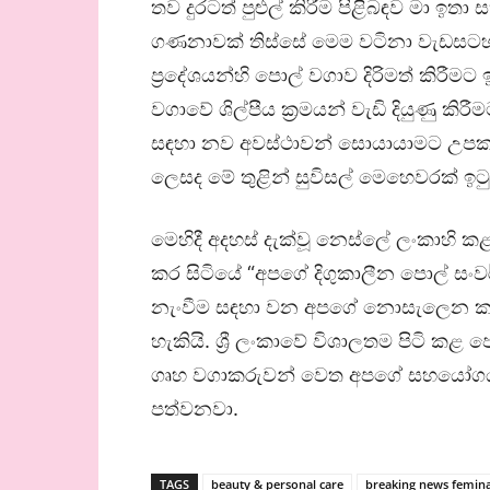
තව දුරටත් පුළුල් කිරීම පිළිබඳව මා 
ගණනාවක් තිස්සේ මෙම වටිනා වැඩසටහන
ප්‍රදේශයන්හි පොල් වගාව දිරිමත් කිරී
වගාවේ ශිල්පීය ක්‍රමයන් වැඩි දියුණු 
සඳහා නව අවස්ථාවන් සොයායාමට උපකාර
ලෙසද මේ තුළින් සුවිසල් මෙහෙවරක් ඉට
මෙහිදී අදහස් දැක්වූ නෙස්ලේ ලංකාහි 
කර සිටියේ “අපගේ දිගුකාලීන පොල් සං
නැංවීම සඳහා වන අපගේ නොසැලෙන කැපව
හැකියි. ශ්‍රී ලංකාවේ විශාලතම පිටි කළ
ගෘහ වගාකරුවන් වෙත අපගේ සහයෝගය ලබ
පත්වනවා.
TAGS
beauty & personal care
breaking news femina