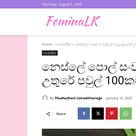
Thursday, August 6, 2026
Home
ව්‍යාපාරික
නෙස්ලේ පොල් සංවර්ධන සැලසුමෙන් උ
ව්‍යාපාරික
නෙස්ලේ පොල් සංව
උතුරේ පවුල් 100
By
Thushadhavi Lokuwithanage
January 10, 2025
Share