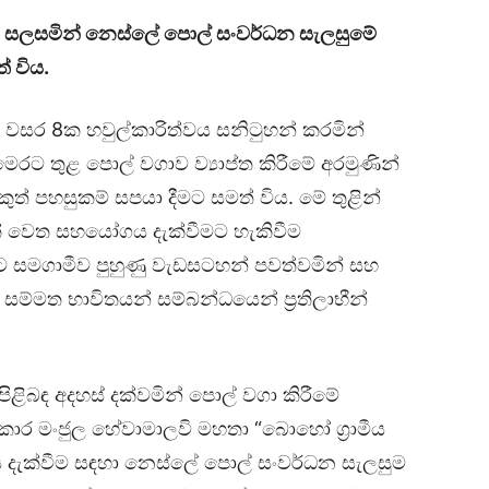
ෙත සලසමින් නෙස්ලේ පොල් සංවර්ධන සැලසුමේ
් විය.
 වසර 8ක හවුල්කාරිත්වය සනිටුහන් කරමින්
රට තුළ පොල් වගාව ව්‍යාප්ත කිරීමේ අරමුණින්
ුත් පහසුකම් සපයා දීමට සමත් විය. මේ තුළින්
් වෙත සහයෝගය දැක්වීමට හැකිවීම
සමගාමීව පුහුණු වැඩසටහන් පවත්වමින් සහ
ම්මත භාවිතයන් සම්බන්ධයෙන් ප්‍රතිලාභීන්
පිළිබඳ අදහස් දක්වමින් පොල් වගා කිරීමේ
කාර මංජුල හේවාමාලවි මහතා “බොහෝ ග්‍රාමීය
ය දැක්වීම සඳහා නෙස්ලේ පොල් සංවර්ධන සැලසුම