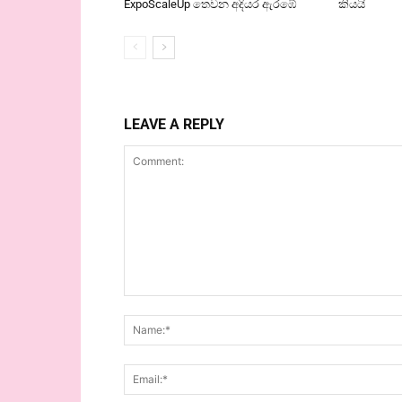
ExpoScaleUp තෙවන අදියර ඇරඹේ
කියයි
LEAVE A REPLY
Comment: