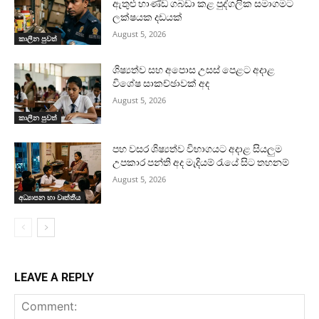
ඇතුළු භාණ්ඩ ගබඩා කළ පුද්ගලික සමාගමට
ලක්ෂයක දඩයක්
August 5, 2026
කාලීන පුවත්
ශිෂ්‍යත්ව සහ අපොස උසස් පෙළට අදාළ
විශේෂ සාකච්ඡාවක් අද
August 5, 2026
කාලීන පුවත්
පහ වසර ශිෂ්‍යත්ව විභාගයට අදාළ සියලුම
උපකාර පන්ති අද මැදියම් රැයේ සිට තහනම්
August 5, 2026
අධ්‍යාපන හා වෘත්තීය
LEAVE A REPLY