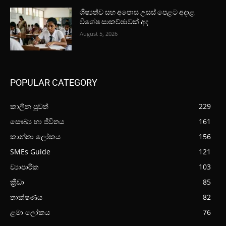
ශිෂ්‍යත්ව සහ අපොස උසස් පෙළට අදාළ
විශේෂ සාකච්ඡාවක් අද
August 5, 2026
POPULAR CATEGORY
කාලීන පුවත්
229
සෞඛ්‍ය හා ජීවිතය
161
කාන්තා ලෝකය
156
SMEs Guide
121
ව්‍යාපාරික
103
ක්‍රීඩා
85
තාක්ෂණය
82
ළමා ලෝකය
76