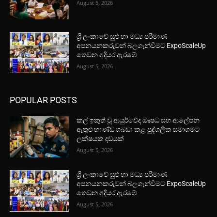
August 5, 2026
ශ්‍රී ලංකාවේ සුළු හා මධ්‍ය පරිමාණ
අපනයනකරුවන් බලගැන්වීමට ExpoScaleUp
තෙවන අදියර ඇරඹේ
August 5, 2026
POPULAR POSTS
කල් ඉකුත් වූ ආයුර්වේද ඖෂධ සහ ආලේපන
ඇතුළු භාණ්ඩ ගබඩා කළ පුද්ගලික සමාගමට
ලක්ෂයක දඩයක්
August 5, 2026
ශ්‍රී ලංකාවේ සුළු හා මධ්‍ය පරිමාණ
අපනයනකරුවන් බලගැන්වීමට ExpoScaleUp
තෙවන අදියර ඇරඹේ
August 5, 2026