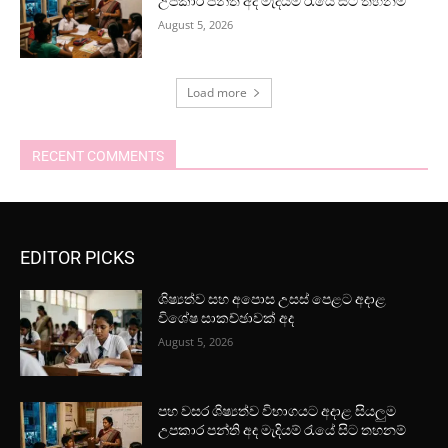
උපකාර පන්ති අද මැදියම් රැයේ සිට තහනම්
August 5, 2026
Load more
RECENT COMMENTS
EDITOR PICKS
ශිෂ්‍යත්ව සහ අපොස උසස් පෙළට අදාළ
විශේෂ සාකච්ඡාවක් අද
August 5, 2026
පහ වසර ශිෂ්‍යත්ව විභාගයට අදාළ සියලුම
උපකාර පන්ති අද මැදියම් රැයේ සිට තහනම්