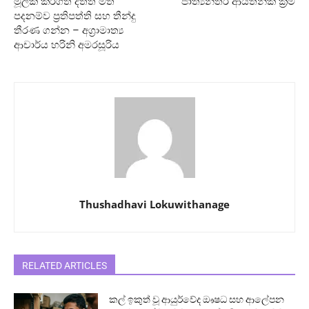
මූලික කරගත් දත්ත මත
ජාත්‍යන්තර ආයතනික ක්‍රම
පදනම්ව ප්‍රතිපත්ති සහ තීන්දු
තීරණ ගන්න – අග්‍රාමාත්‍ය
ආචාර්ය හරිනි අමරසූරිය
Thushadhavi Lokuwithanage
RELATED ARTICLES
කල් ඉකුත් වූ ආයුර්වේද ඖෂධ සහ ආලේපන