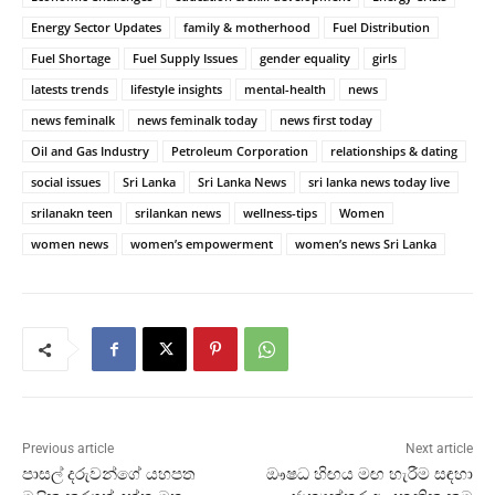
Energy Sector Updates
family & motherhood
Fuel Distribution
Fuel Shortage
Fuel Supply Issues
gender equality
girls
latests trends
lifestyle insights
mental-health
news
news feminalk
news feminalk today
news first today
Oil and Gas Industry
Petroleum Corporation
relationships & dating
social issues
Sri Lanka
Sri Lanka News
sri lanka news today live
srilanakn teen
srilankan news
wellness-tips
Women
women news
women’s empowerment
women’s news Sri Lanka
Previous article
Next article
පාසල් දරුවන්ගේ යහපත
ඖෂධ හිඟය මඟ හැරීම සඳහා