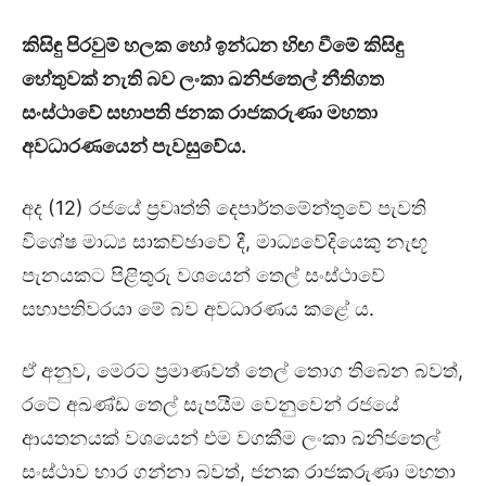
කිසිඳු පිරවුම් හලක හෝ ඉන්ධන හිඟ වීමේ කිසිඳු
හේතුවක් නැති බව ලංකා ඛනිජතෙල් නීතිගත
සංස්ථාවේ සභාපති ජනක රාජකරුණා මහතා
අවධාරණයෙන් පැවසුවේය.
අද (12) රජයේ ප්‍රවෘත්ති දෙපාර්තමේන්තුවේ පැවති
විශේෂ මාධ්‍ය සාකච්ඡාවේ දී, මාධ්‍යවේදියෙකු නැඟූ
පැනයකට පිළිතුරු වශයෙන් තෙල් සංස්ථාවේ
සභාපතිවරයා මේ බව අවධාරණය කළේ ය.
ඒ අනුව, මෙරට ප්‍රමාණවත් තෙල් තොග තිබෙන බවත්,
රටේ අඛණ්ඩ තෙල් සැපයීම වෙනුවෙන් රජයේ
ආයතනයක් වශයෙන් එම වගකීම ලංකා ඛනිජතෙල්
සංස්ථාව භාර ගන්නා බවත්, ජනක රාජකරුණා මහතා