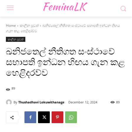
Home
කාලීන පුවත්
ඛනිජතෙල් නීතිගත සංස්ථාවේ සභාපති ඉන්ධන හිඟය
ගැන කළ හෙළිදරව්ව
කාලීන පුවත්
ඛනිජතෙල් නීතිගත සංස්ථාවේ
සභාපති ඉන්ධන හිඟය ගැන කළ
හෙළිදරව්ව
89
By
Thushadhavi Lokuwithanage
December 12, 2024
89