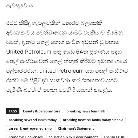
පැවසුවේ ය.
රටට කිසිඳු ගැටලුවකින් තොරව බලශක්ති
අවශ්‍යතාවය පවත්වාගෙන යාමට හැකියාව තිබෙන
බවත්, දැනට තෙල් තොග සංචිත අවසන් වූ වහාම
United Petroleum සතු ශෙඩ් 64ක ප්‍රමාණය සඳහා
තෙල් සංස්ථාවෙන් තෙල් නිකුත් කිරීමට අමාත්‍යංශයේ
ලේකම්වරයා, united Petroleum සහ තෙල් සංස්ථාව
එක්ව මේ පිළිබඳව සාකච්ඡා කර එකඟතාවයකට
පැමිණි බවත් ඒ මහතා මෙහි දී සඳහන් කළේය.
TAGS
beauty & personal care
breaking news feminalk
breaking news sri lanka today
breaking news sri lanka today sinhala
career & entrepreneurship
Chairman’s Statement
Economic Challenges
education & skill development
Energy Crisis