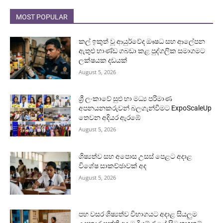
MOST POPULAR
කල් ඉකුත් වූ ආයුර්වේද ඖෂධ සහ ආලේපන
ඇතුළු භාණ්ඩ ගබඩා කළ පුද්ගලික සමාගමට
ලක්ෂයක දඩයක්
August 5, 2026
ශ්‍රී ලංකාවේ සුළු හා මධ්‍ය පරිමාණ
අපනයනකරුවන් බලගැන්වීමට ExpoScaleUp
තෙවන අදියර ඇරඹේ
August 5, 2026
ශිෂ්‍යත්ව සහ අපොස උසස් පෙළට අදාළ
විශේෂ සාකච්ඡාවක් අද
August 5, 2026
පහ වසර ශිෂ්‍යත්ව විභාගයට අදාළ සියලුම