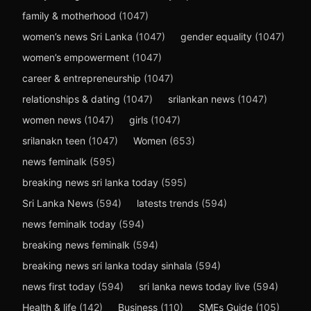
family & motherhood
(1047)
women’s news Sri Lanka
(1047)
gender equality
(1047)
women’s empowerment
(1047)
career & entrepreneurship
(1047)
relationships & dating
(1047)
srilankan news
(1047)
women news
(1047)
girls
(1047)
srilanakn teen
(1047)
Women
(653)
news feminalk
(595)
breaking news sri lanka today
(595)
Sri Lanka News
(594)
latests trends
(594)
news feminalk today
(594)
breaking news feminalk
(594)
breaking news sri lanka today sinhala
(594)
news first today
(594)
sri lanka news today live
(594)
Health & life
(142)
Business
(110)
SMEs Guide
(105)