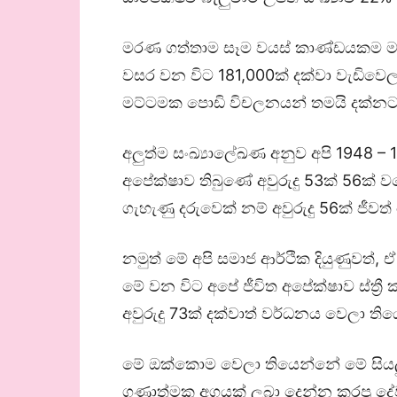
මරණ ගත්තාම සෑම වයස් කාණ්ඩයකම මර
වසර වන විට 181,000ක් දක්වා වැඩිවෙ
මට්ටමක පොඩි විචලනයන් තමයි දක්න
අලුත්ම සංඛ්‍යාලේඛණ අනුව අපි 1948 – 
අපේක්ෂාව තිබුණේ අවුරුදු 53ක් 56ක් වග
ගැහැණු දරුවෙක් නම් අවුරුදු 56ක් ජීව
නමුත් මේ අපි සමාජ ආර්ථික දියුණුවත්
මේ වන විට අපේ ජීවිත අපේක්ෂාව ස්ත්‍රී 
අවුරුදු 73ක් දක්වාත් වර්ධනය වෙලා ති
මේ ඔක්කොම වෙලා තියෙන්නේ මේ සියලු
ගුණාත්මක අගයක් ලබා දෙන්න කරපු දේව