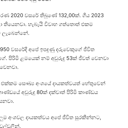
ණ 2020 වසරේ තිබුණේ 132,00ක්. ගිය 2023
ලා තියෙනවා. හැබැයි විවාහ ගත්තොත් එකම
ට ලැබෙන්නේ.
1950 වසරේදි අපේ ඉපදුණු දරුවෙකුගේ ජීවිත
ේ. පිරිමි ළමයෙක් නම් අවුරුදු 53ක් ජීවත් වෙනවා
ත් වෙනවා.
, ඒ එක්කම සෞඛ්‍ය අංශයේ දායකත්වයත් හේතුවෙන්
කාණ්ඩයේ අවුරුදු 80ක් දක්වාත් පිරිමි කාණ්ඩය
යෙනවා.
ම අංශවල දායකත්වය අපේ ජීවිත සුරකින්නට,
ල්වලින්.