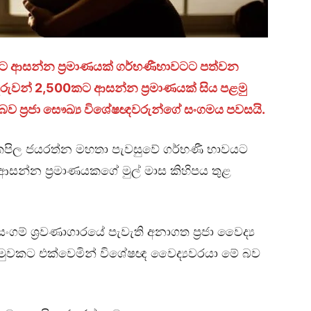
ට ආසන්න ප්‍රමාණයක් ගර්භණීභාවටට පත්වන
දරුවන් 2,500කට ආසන්න ප්‍රමාණයක් සිය පළමු
ව ප්‍රජා සෞඛ්‍ය විශේෂඥවරුන්ගේ සංගමය පවසයි.
කපිල ජයරත්න මහතා පැවසුවේ ගර්භණී භාවයට
ආසන්න ප්‍රමාණයකගේ මුල් මාස කිහිපය තුළ
සංගම් ශ්‍රවණාගාරයේ පැවැති අනාගත ප්‍රජා වෛද්‍ය
ය හමුවකට එක්වෙමින් විශේෂඥ වෛද්‍යවරයා මේ බව