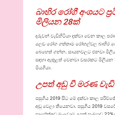
බාහිර රෝගී අංශයට ප්
මිලියන 28ක්
දරුවන් වැඩිහිටියා දක්වා වෙන කාල 
ලෙඩ රෝග ගත්තාම රෝහල්වල බාහිර රෝ
බෙහෙත් ගන්න. සායනවලට එනවා මිලියන
සඳහා ඇතුළත් වෙනවා වසරකට මිලියන 7ක
මියගියා.
උපත් අඩු වී මරණ වැඩි
පසුගිය 2019 සිට මේ දක්වා කාල පරිච්ඡේ
අඩු වෙලා තියෙනවා. පසුගිය 2019 වසරේද
සාපේක්ෂව බැලුවාම උපත් සංඛ්‍යාව 22%