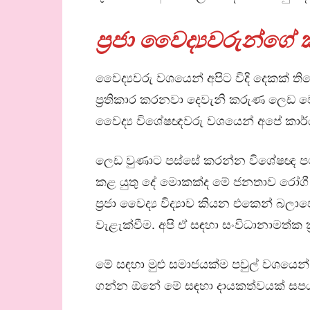
ප්‍රජා වෛද්‍යවරුන්ගේ
වෛද්‍යවරු වශයෙන් අපිට විදි දෙකක් 
ප්‍රතිකාර කරනවා දෙවැනි කරුණ ලෙඩ ව
වෛද්‍ය විශේෂඥවරු වශයෙන් අපේ කාර
ලෙඩ වුණාට පස්සේ කරන්න විශේෂඥ පථ 
කළ යුතු දේ මොකක්ද මේ ජනතාව රෝගී 
ප්‍රජා වෛද්‍ය විද්‍යාව කියන එකෙන්
වැළැක්වීම. අපි ඒ සඳහා සංවිධානාමත්ක 
මේ සඳහා මුළු සමාජයක්ම පවුල් වශයෙන්, ප
ගන්න ඕනේ මේ සඳහා දායකත්වයක් සප