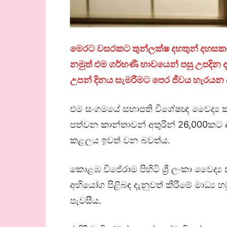
මෙරට වසරකට තුන්ලක්ෂ දහතුන් දහසක
නමුත් එම ගර්භණී භාවයෙන් පසු උපදින 
උපන් දිනය සැමරීමට පෙර ජීවය හැරයන බ
එම සංගමයේ සභාපති විශේෂඥ වෛද්‍ය 
පත්වන කාන්තාවන් අතුරින් 26,000කට 
කළලය ඉවත් වන බවත්ය.
කොළඹ විජේරාම පිහිටි ශ්‍රී ලංකා වෛද්‍ය 
අභියෝග පිළිබඳ දැනුවත් කිරීමේ මාධ්‍
පැවසීය.