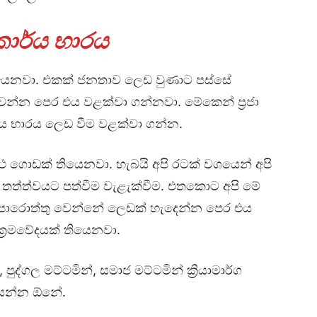
 කාර්ය භාරය
තියෙනවා. එකක් ජනතාව ලෙඩ වුණාට පස්සේ
ෙන්න පෙර එය වළක්වා ගන්නවා. මේකෙන් ප්‍රජා
්ය භාරය ලෙඩ වීම වළක්වා ගන්න.
ගොඩක් තියෙනවා. හැබයි අපි රටක් වශයෙන් අපි
තත්ත්වයට පත්වීම වැළැක්වීම. එතකොට අපි මේ
 බලාපොරොත්තු වෙන්නේ ලෙඩක් හැදෙන්න පෙර එය
ක්‍රමවේදයක් තියෙනවා.
ුද්ගල මට්ටමින්, සමාජ මට්ටමින් ක්‍රියාමාර්ග
යන්න ඕනේ.