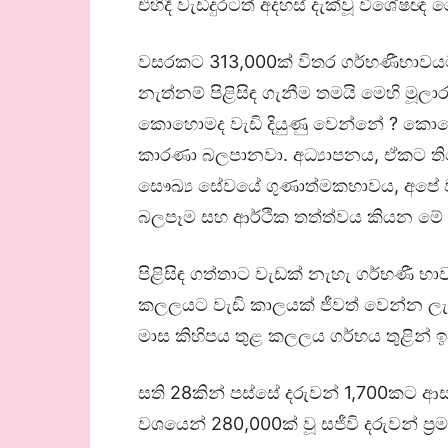
එහිදී වැඩිදුරටත් අදහස් දැක්වූ විශේෂඥ
වසරකට 313,000ක් විතර ගර්භණීභාවය
නැත්නම් පිළිසිඳ ගැනීම තමයි මෙහි මූල
කොහොමද වැඩි දියුණු වෙන්නේ ? කොහො
කාරණා බලපානවා. අධ්‍යාපනය, ඒකට ත
සෞඛ්‍ය සේවයේ ගුණාත්මකභාවය, අපේ ව
බලපෑම සහ ආර්ථික තත්ත්වය කියන මේ 
පිළිසිඳ ගත්තාට වැඩක් නැහැ ගර්භණී 
කලලයට වැඩි කාලයක් ජීවත් වෙන්න ලැ
මාස කිහිපය තුළ කලලය ගර්භය තුළින් 
සති 28කින් පස්සේ දරුවන් 1,700කට ආස
වශයෙන් 280,000ක් වූ සජීවි දරුවන් ප්