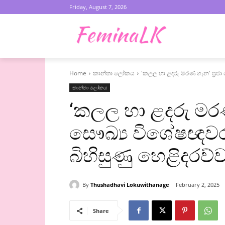
Friday, August 7, 2026
Home
කාන්තා ලෝකය
'කලල හා ළදරු මරණ ගැන' ප්‍රජ
කාන්තා ලෝකය
‘කලල හා ළදරු මරණ 
සෞඛ්‍ය විශේෂඥව
බිහිසුණු හෙළිදරව්
By
Thushadhavi Lokuwithanage
February 2, 2025
Share