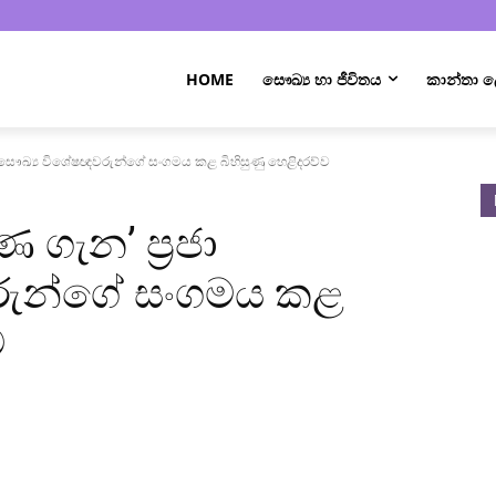
HOME
සෞඛ්‍ය හා ජීවිතය
කාන්තා
ා සෞඛ්‍ය විශේෂඥවරුන්ගේ සංගමය කළ බිහිසුණු හෙළිදරව්ව
ගැන’ ප්‍රජා
රුන්ගේ සංගමය කළ
ව