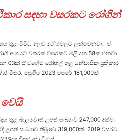
‍රථිකාර සඳහා වසරකට රෝගීන්
පරාසය තුළ විවිධ ලෙඩ රෝගවලට ලක්වෙනවා. ඒ
ගී අංශයට විතරක් වසරකට මිලියන 58ක් එනවා
 03ක් ඒ වගේම රෝහල් තුළ නේවාසික ප්‍රතිකාර
් විතර. පසුගිය 2023 වසරේ 181,000ක්
 වෙයි
දය තුළ බැලුවොත් උපත් සංඛ්‍යාව 247,000 දක්වා
ී උපත් සංඛ්‍යාව තිබුණා 319‍,000ක්. 2019 වසරට
-23%ක විතර අඩු වීමක්.