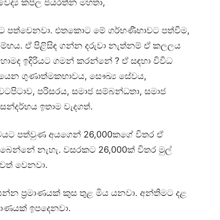
 වෛද්‍ය කපිල ජයරත්න මහතා,
ට පත්වෙනවා. එතකොට මේ ගර්භණීභාවට පත්වීම,
ාරම්භය. ඒ පිළිසිඳ ගන්න දරුවා නැත්නම් ඒ කලලය
මද ඉදිරියට ගමන් කරන්නේ ? ඒ සඳහා විවිධ
ියෙන ගුණාත්මකභාවය, සෞඛ්‍ය සේවය,
ටපිටාව, පරිසරය, සමාජ සම්බන්ධතා, සමාජ
සන්දර්භය ඉතාම වැදගත්.
භාවයට පත්වුණ අයගෙන් 26,000කගේ විතර ඒ
බෙන්නේ නැහැ. වසරකට 26‍,000ක් විතර මුල්
ඉවත් වෙනවා.
න්න ප්‍රමාණයක් කුස තුළ මිය යනවා. අන්තිමට දළ
‍රමාණයක් ඉපදෙනවා.