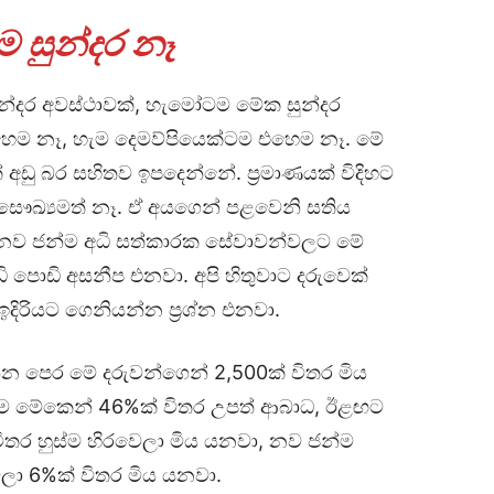
 සුන්දර නෑ
ුන්දර අවස්ථාවක්, හැමෝටම මේක සුන්දර
හෙම නෑ‍, හැම දෙමව්පියෙක්ටම එහෙම නෑ. මේ
අඩු බර සහිතව ඉපදෙන්නේ. ප්‍රමාණයක් විදිහට
සෞඛ්‍යමත් නෑ. ඒ අයගෙන් පළවෙනි සතිය
 ජන්ම අධි සත්කාරක සේවාවන්වලට මේ
 පොඩි අසනීප එනවා. අපි හිතුවාට දරුවෙක්
 ඉදිරියට ගෙනියන්න ප්‍රශ්න එනවා.
 පෙර මේ දරුවන්ගෙන් 2,500ක් විතර මිය
ාම මේකෙන් 46%ක් විතර උපත් ආබාධ, ඊළඟට
ිතර හුස්ම හිරවෙලා මිය යනවා‍, නව ජන්ම
ලා 6%ක් විතර මිය යනවා.