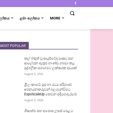
 ලෝකය
ළමා ලෝකය
MORE
MOST POPULAR
කල් ඉකුත් වූ ආයුර්වේද ඖෂධ සහ
ආලේපන ඇතුළු භාණ්ඩ ගබඩා කළ
පුද්ගලික සමාගමට ලක්ෂයක දඩයක්
August 5, 2026
ශ්‍රී ලංකාවේ සුළු හා මධ්‍ය පරිමාණ
අපනයනකරුවන් බලගැන්වීමට
ExpoScaleUp තෙවන අදියර ඇරඹේ
August 5, 2026
ශිෂ්‍යත්ව සහ අපොස උසස් පෙළට