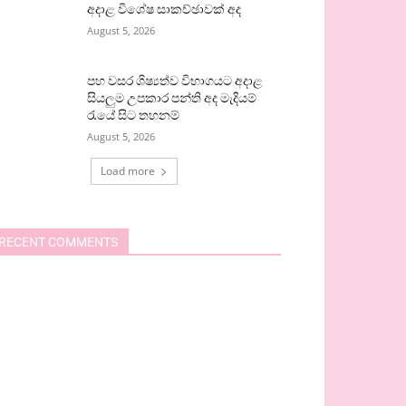
අදාළ විශේෂ සාකච්ඡාවක් අද
August 5, 2026
පහ වසර ශිෂ්‍යත්ව විභාගයට අදාළ
සියලුම උපකාර පන්ති අද මැදියම්
රැයේ සිට තහනම්
August 5, 2026
Load more
RECENT COMMENTS