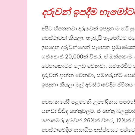
දරුවන් ඉපදීම හැමෝටම
අපිට හිතෙනවා දරුවෙක් ඉපදුනාම හරි ස
අවස්ථාවක් කියලා. හැබැයි හැමෝටම එ
ඉපදෙන දරුවන්ගෙන් සෑහෙන ප්‍රමාණයක් 
ගත්තොත් 20,000ක් විතර. ඒ ඔක්කොම 
වෙනකොටම ලෙඩ වෙනවා. සමහරවිට නව
දරුවන් දාන්න වෙනවා, සමහරුන්ට පොඩි
ඉපදුනා කියලා මුල් අවස්ථාවේදිම ජීවිතය
අවසානයේදී පළවෙනි උපන්දිනය සමරන්න
යනවා විවිද හේතුවලට. ඒ හේතු බලපුව
නොමේරු දරුවන් 26%ක් විතර, 12%ක් ව
අවස්ථාවේදිම ආසාධිත තත්ත්වයට පත්වෙ