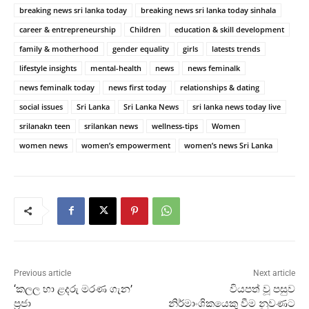
breaking news sri lanka today
breaking news sri lanka today sinhala
career & entrepreneurship
Children
education & skill development
family & motherhood
gender equality
girls
latests trends
lifestyle insights
mental-health
news
news feminalk
news feminalk today
news first today
relationships & dating
social issues
Sri Lanka
Sri Lanka News
sri lanka news today live
srilanakn teen
srilankan news
wellness-tips
Women
women news
women’s empowerment
women’s news Sri Lanka
Previous article
Next article
‘කලල හා ළදරු මරණ ගැන’
වියපත් වූ පසුව
ප්‍රජා
නිර්මාංශිකයෙකු වීම නුවණට