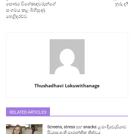
සෞඛ්‍ය විශේෂඥවරුන්ගේ
හුරු ද?
සංගමය කළ බිහිසුණු
හෙළිදරව්ව
Thushadhavi Lokuwithanage
RELATED ARTICLES
Screens, stress සහ snacks: ළමා දියවැඩියාව
පිටුපස ඇති මාරාන්තික ත්‍රිත්වය