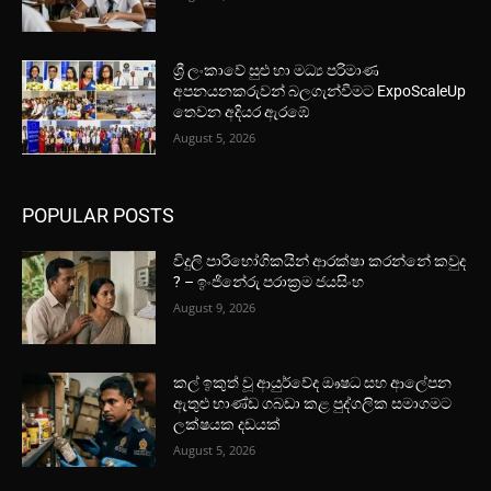
ශ්‍රී ලංකාවේ සුළු හා මධ්‍ය පරිමාණ
අපනයනකරුවන් බලගැන්වීමට ExpoScaleUp
තෙවන අදියර ඇරඹේ
August 5, 2026
POPULAR POSTS
විදුලි පාරිභෝගිකයින් ආරක්ෂා කරන්නේ කවුද
? – ඉංජිනේරු පරාක්‍රම ජයසිංහ
August 9, 2026
කල් ඉකුත් වූ ආයුර්වේද ඖෂධ සහ ආලේපන
ඇතුළු භාණ්ඩ ගබඩා කළ පුද්ගලික සමාගමට
ලක්ෂයක දඩයක්
August 5, 2026