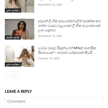
November 23, 2025
ළමා ලෝකය
දරුවන් ලිංගික අපයෝජනවලින් ආරක්ෂා කර
ගන්න වයසට ගැළපෙන ලිංගික අධ්‍යාපනයක්
ලබා දෙනවා
November 10, 2025
කාලීන පුවත්
මෙරට පාසල් සිසුන්ගෙන් 69%ක් මානසික
පීඩනයෙන් – නවතම වාර්තාවක් කියයි
October 10, 2025
ළමා ලෝකය
LEAVE A REPLY