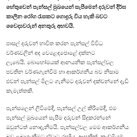
හේතුවෙන් පැන්සල් මුඛයෙන් සැපීමෙන් දරුවන් දීර්ඝ
කාලීන රෝග රැසකට ගොදුරු විය හැකි බවට
වෛද්‍යවරුන් අනතුරු අඟවයි.
පාසල් දරුවන් භාවිත කරන පැන්සල් විවිධ
වර්ණවලින් අද වෙළෙඳපොළේ දක්නට
ලැබෙයි. බොහෝමයක් ආනයනික පැන්සල්වල
පවතින වර්ණගැන්වීම් හා ආකර්ශනීය බව නිසාම
එවන් පැන්සල් මිලට ගැනීමට දරුවන් දක්වන්නේ දැඩි
කැමැත්තකි.
පැන්සලෙන් ලිවීමේදී, පැන්සල් උල් කිරීමේදී, එම
පැන්සල් මුඛයෙන් සැපීම දරුවන් සිදුකරන්නේ
ඔවුන්ටත් නොදැනීමයි. පැන්සල්වල මෙම ආකර්ශනීය
බව ලබාගැනීමට ඒවාට රසදිය, ආසනික්, කැඩ්මියම්