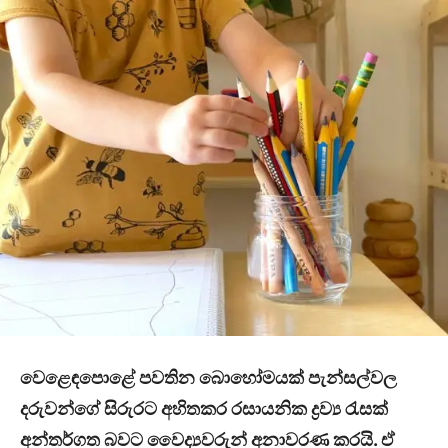
වෙළෙඳපොළේ පවතින බොහෝමයක් පැන්සල්වල
දරුවන්ගේ සිරුරට අහිතකර රසායනික ද්‍රව්‍ය රැසක්
අන්තර්ගත බවට වෛද්‍යවරුන් අනාවරණ කරයි. ඒ