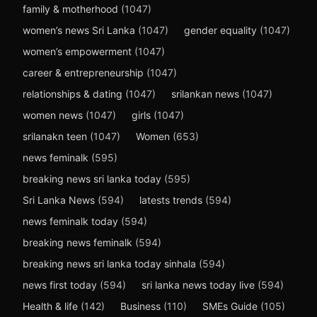
family & motherhood
(1047)
women’s news Sri Lanka
(1047)
gender equality
(1047)
women’s empowerment
(1047)
career & entrepreneurship
(1047)
relationships & dating
(1047)
srilankan news
(1047)
women news
(1047)
girls
(1047)
srilanakn teen
(1047)
Women
(653)
news feminalk
(595)
breaking news sri lanka today
(595)
Sri Lanka News
(594)
latests trends
(594)
news feminalk today
(594)
breaking news feminalk
(594)
breaking news sri lanka today sinhala
(594)
news first today
(594)
sri lanka news today live
(594)
Health & life
(142)
Business
(110)
SMEs Guide
(105)