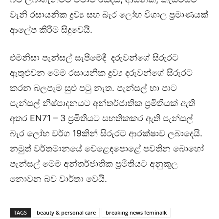
වැනි රසායනික ද්‍රව්‍ය සහ බැර ලෝහ විශාල ප්‍රමාණයක්
ආලේප කිරීම සිදුවෙයි.
එමනිසා පැන්සල් සැපීමේදී දරුවන්ගේ සිරුරට
ඇතුළුවන මෙම රසායනික ද්‍රව්‍ය දරුවන්ගේ සිරුරට
කරන බලපෑම සුළු පටු නැත. පැන්සල් හා පාට
පැන්සල් නිෂ්පාදනයට අන්තර්ජාතික ප්‍රමිතියක් ඇති
අතර EN71 – 3 ප්‍රමිතියට සහතිකකර ඇති පැන්සල්
බැර ලෝහ වර්ග 19කින් සිරුරට ආරක්ෂාව ලබාදෙයි.
නමුත් වර්තමානයේ වෙළෙඳපොළේ පවතින බොහෝ
පැන්සල් මෙම අන්තර්ජාතික ප්‍රමිතියට අනුකූල
නොවන බව වාර්තා වෙයි.
TAGS
beauty & personal care
breaking news feminalk