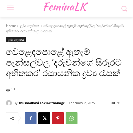
Home
ළමා ලෝකය
වෙළෙඳපොළේ ඇතැම් පැන්සල්වල 'දරුවන්ගේ සිරුරට
අහිතකර' රසායනික ද්‍රව්‍ය රැසක්
ළමා ලෝකය
වෙළෙඳපොළේ ඇතැම්
පැන්සල්වල ‘දරුවන්ගේ සිරුරට
අහිතකර’ රසායනික ද්‍රව්‍ය රැසක්
91
By
Thushadhavi Lokuwithanage
February 2, 2025
91