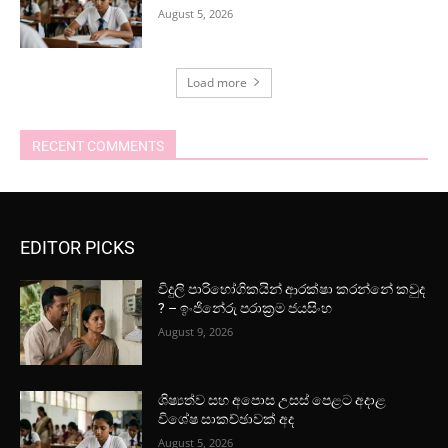
August 5, 2026
Load more
RECENT COMMENTS
EDITOR PICKS
විදුලි පාරිභෝගිකයින් ආරක්ෂා කරන්නේ කවුද
? – ඉංජිනේරු පරාක්‍රම ජයසිංහ
August 9, 2026
ශිෂ්‍යත්ව සහ අපොස උසස් පෙළට අදාළ
විශේෂ සාකච්ඡාවක් අද
August 5, 2026