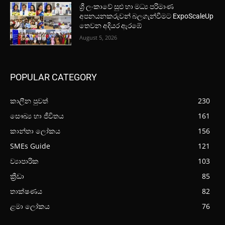
ශ්‍රී ලංකාවේ සුළු හා මධ්‍ය පරිමාණ
අපනයනකරුවන් බලගැන්වීමට ExpoScaleUp
තෙවන අදියර ඇරඹේ
August 5, 2026
POPULAR CATEGORY
කාලීන පුවත්
230
සෞඛ්‍ය හා ජීවිතය
161
කාන්තා ලෝකය
156
SMEs Guide
121
ව්‍යාපාරික
103
ක්‍රීඩා
85
තාක්ෂණය
82
ළමා ලෝකය
76