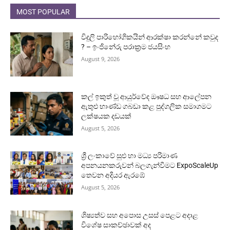
MOST POPULAR
විදුලි පාරිභෝගිකයින් ආරක්ෂා කරන්නේ කවුද
? – ඉංජිනේරු පරාක්‍රම ජයසිංහ
August 9, 2026
කල් ඉකුත් වූ ආයුර්වේද ඖෂධ සහ ආලේපන
ඇතුළු භාණ්ඩ ගබඩා කළ පුද්ගලික සමාගමට
ලක්ෂයක දඩයක්
August 5, 2026
ශ්‍රී ලංකාවේ සුළු හා මධ්‍ය පරිමාණ
අපනයනකරුවන් බලගැන්වීමට ExpoScaleUp
තෙවන අදියර ඇරඹේ
August 5, 2026
ශිෂ්‍යත්ව සහ අපොස උසස් පෙළට අදාළ
විශේෂ සාකච්ඡාවක් අද