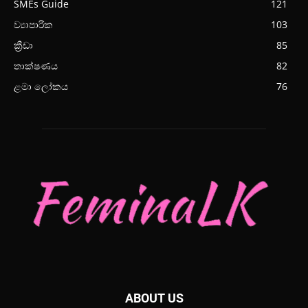
SMEs Guide
121
ව්‍යාපාරික
103
ක්‍රීඩා
85
තාක්ෂණය
82
ළමා ලෝකය
76
ABOUT US