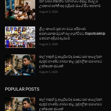
පහ වසර ශිෂ්‍යත්ව විභාගයට අදාළ සියලුම
උපකාර පන්ති අද මැදියම් රැයේ සිට තහනම්
August 5, 2026
ශ්‍රී ලංකාවේ සුළු හා මධ්‍ය පරිමාණ
අපනයනකරුවන් බලගැන්වීමට ExpoScaleUp
තෙවන අදියර ඇරඹේ
August 5, 2026
කල් ඉකුත් වූ ආයුර්වේද ඖෂධ සහ ආලේපන
ඇතුළු භාණ්ඩ ගබඩා කළ පුද්ගලික සමාගමට
ලක්ෂයක දඩයක්
August 5, 2026
POPULAR POSTS
කල් ඉකුත් වූ ආයුර්වේද ඖෂධ සහ ආලේපන
ඇතුළු භාණ්ඩ ගබඩා කළ පුද්ගලික සමාගමට
ලක්ෂයක දඩයක්