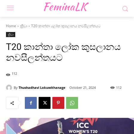
Home
ක්‍රීඩා
T20 කාන්තා ලෝක කුසලානය නවසීලන්තයට
ක්‍රීඩා
T20 කාන්තා ලෝක කුසලානය
නවසීලන්තයට
112
By
Thushadhavi Lokuwithanage
October 21, 2024
112