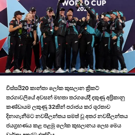
විස්සයි
20
කාන්තා ලෝක කුසලාන ක්‍රිකට්
තරගාවලියේ අවසන් මහතා තරගයේදී දකුණු අප්‍රිකානු
කණ්ඩායම ලකුණු
32
කින් පරාජය කර ශූරතාව
දිනාගැනීමට නවසීලන්තය සමත් වූ අතර නවසීලන්තය
ජයග්‍රහණය කළ පළමු ලෝක කුසලානය ලෙස මෙය
වාර්තා අතරට එක්විය.