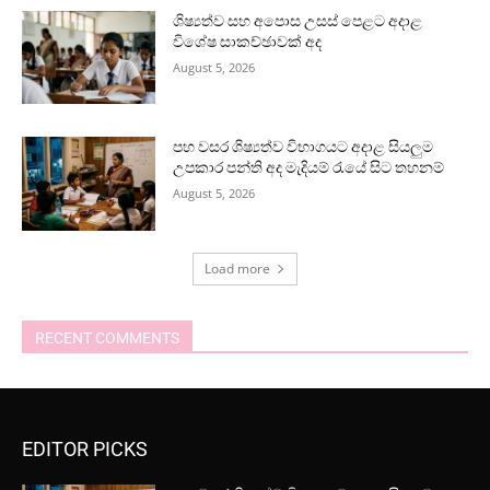
ශිෂ්‍යත්ව සහ අපොස උසස් පෙළට අදාළ
විශේෂ සාකච්ඡාවක් අද
August 5, 2026
පහ වසර ශිෂ්‍යත්ව විභාගයට අදාළ සියලුම
උපකාර පන්ති අද මැදියම් රැයේ සිට තහනම්
August 5, 2026
Load more
RECENT COMMENTS
EDITOR PICKS