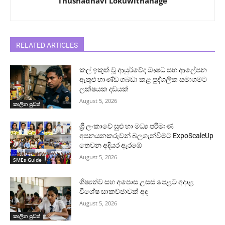
Thushadhavi Lokuwithanage
RELATED ARTICLES
කල් ඉකුත් වූ ආයුර්වේද ඖෂධ සහ ආලේපන
ඇතුළු භාණ්ඩ ගබඩා කළ පුද්ගලික සමාගමට
ලක්ෂයක දඩයක්
August 5, 2026
කාලීන පුවත්
ශ්‍රී ලංකාවේ සුළු හා මධ්‍ය පරිමාණ
අපනයනකරුවන් බලගැන්වීමට ExpoScaleUp
තෙවන අදියර ඇරඹේ
August 5, 2026
SMEs Guide
ශිෂ්‍යත්ව සහ අපොස උසස් පෙළට අදාළ
විශේෂ සාකච්ඡාවක් අද
August 5, 2026
කාලීන පුවත්