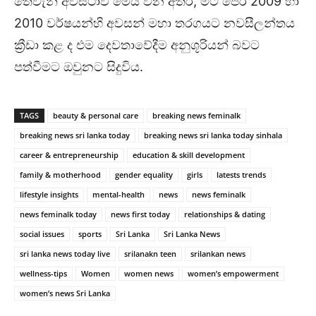
තෙවැනි අවස්ථාව මෙය වන අතර, මීට පෙර 2009 හා
2010 වර්ෂයන්හි අවසන් මහා තරගයට නවසීලන්තය
ක්‍රීඩා කළ ද එම දෙවතාවේදීම අනුශූරියන් බවට
පත්වීමට ඔවුනට සිදුවිය.
TAGS
beauty & personal care
breaking news feminalk
breaking news sri lanka today
breaking news sri lanka today sinhala
career & entrepreneurship
education & skill development
family & motherhood
gender equality
girls
latests trends
lifestyle insights
mental-health
news
news feminalk
news feminalk today
news first today
relationships & dating
social issues
sports
Sri Lanka
Sri Lanka News
sri lanka news today live
srilanakn teen
srilankan news
wellness-tips
Women
women news
women’s empowerment
women’s news Sri Lanka