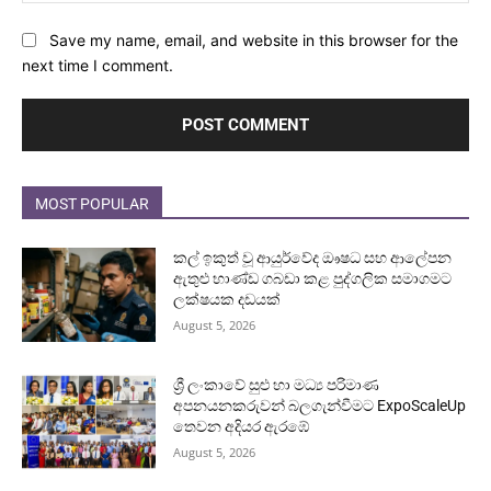
Save my name, email, and website in this browser for the
next time I comment.
MOST POPULAR
කල් ඉකුත් වූ ආයුර්වේද ඖෂධ සහ ආලේපන
ඇතුළු භාණ්ඩ ගබඩා කළ පුද්ගලික සමාගමට
ලක්ෂයක දඩයක්
August 5, 2026
ශ්‍රී ලංකාවේ සුළු හා මධ්‍ය පරිමාණ
අපනයනකරුවන් බලගැන්වීමට ExpoScaleUp
තෙවන අදියර ඇරඹේ
August 5, 2026