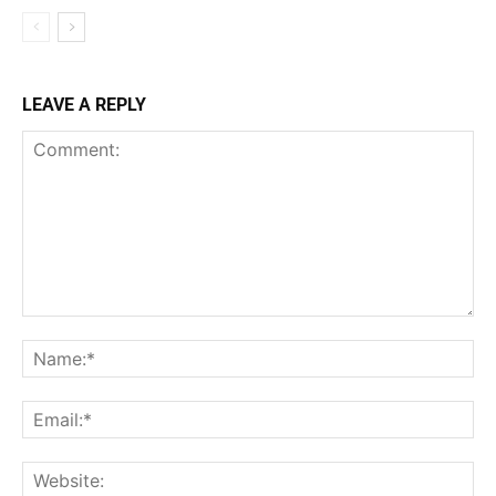
LEAVE A REPLY
Comment:
Na
Ema
Web