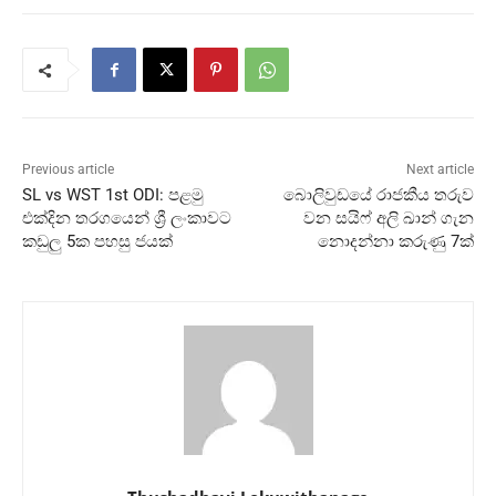
Previous article
Next article
SL vs WST 1st ODI: පළමු
බොලිවුඩයේ රාජකීය තරුව
එක්දින තරගයෙන් ශ්‍රී ලංකාවට
වන සයිෆ් අලි ඛාන් ගැන
කඩුලු 5ක පහසු ජයක්
නොදන්නා කරුණු 7ක්