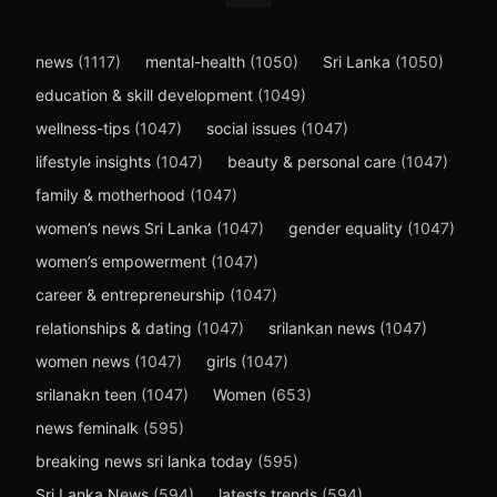
news
(1117)
mental-health
(1050)
Sri Lanka
(1050)
education & skill development
(1049)
wellness-tips
(1047)
social issues
(1047)
lifestyle insights
(1047)
beauty & personal care
(1047)
family & motherhood
(1047)
women’s news Sri Lanka
(1047)
gender equality
(1047)
women’s empowerment
(1047)
career & entrepreneurship
(1047)
relationships & dating
(1047)
srilankan news
(1047)
women news
(1047)
girls
(1047)
srilanakn teen
(1047)
Women
(653)
news feminalk
(595)
breaking news sri lanka today
(595)
Sri Lanka News
(594)
latests trends
(594)