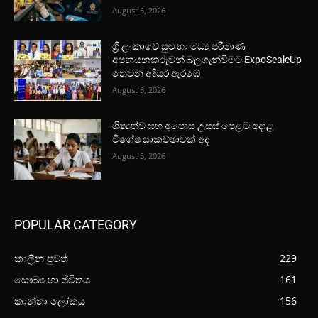
August 5, 2026
ශ්‍රී ලංකාවේ සුළු හා මධ්‍ය පරිමාණ
අපනයනකරුවන් බලගැන්වීමට ExpoScaleUp
තෙවන අදියර ඇරඹේ
August 5, 2026
ශිෂ්‍යත්ව සහ අපොස උසස් පෙළට අදාළ
විශේෂ සාකච්ඡාවක් අද
August 5, 2026
POPULAR CATEGORY
කාලීන පුවත්
229
සෞඛ්‍ය හා ජීවිතය
161
කාන්තා ලෝකය
156