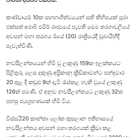
කණ්ඩායම් 10ක සහභාගිත්වයෙන් සති කිහිපයක් පුරා
එක්සත් අරාබි එමීර් රාජ්‍යයේ පැවති මෙම තරගාවලියේ
අවසන් මහා තරගය ඊයේ (20) රාත්‍රියේදී ඩුබායිහිදී
පැවැත්විණි.
නවසීලන්තයෙන් හිමි වූ ලකුණු 159ක ඉලක්කයට
පිළිතුරු ලෙස දකුණු අප්‍රිකානු ක්‍රීඩිකාවන්ට පන්දුවාර
20 තුළ දී කඩුළු 9ක් දැවී රැස්කළ හැකි වූයේ ලකුණු
126ක් පමණි. ඒ අනුව නවසීලන්තයට ලකුණු 32ක
පහසු ජයග්‍රහණයක් හිමි විය.
විස්සයි20 කාන්තා ලෝක කුසලාන ඉතිහාසයේ
නවසීලන්තය අවසන් මහා තරගයක් ක්‍රීඩා කළ