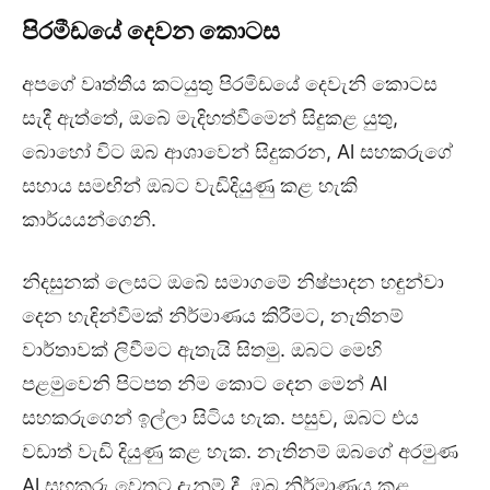
පිරමීඩ
යේ දෙවන කොටස
අපගේ වෘත්තීය කටයුතු පිරමිඩයේ දෙවැනි කොටස
සැදී ඇත්තේ, ඔබේ මැදිහත්වීමෙන් සිදුකළ යුතු,
බොහෝ විට ඔබ ආශාවෙන් සිදුකරන, Al සහකරුගේ
සහාය සමඟින් ඔබට වැඩිදියුණු කළ හැකි
කාර්යයන්ගෙනි.
නිදසුනක් ලෙසට ඔබේ සමාගමේ නිෂ්පාදන හඳුන්වා
දෙන හැඳින්වීමක් නිර්මාණය කිරීමට, නැතිනම්
වාර්තාවක් ලිවීමට ඇතැයි සිතමු. ඔබට මෙහි
පළමුවෙනි පිටපත නිම කොට දෙන මෙන් Al
සහකරුගෙන් ඉල්ලා සිටිය හැක. පසුව, ඔබට එය
වඩාත් වැඩි දියුණු කළ හැක. නැතිනම් ඔබගේ අරමුණ
Al සහකරු වෙතට දැනුම් දී, ඔබ නිර්මාණය කළ