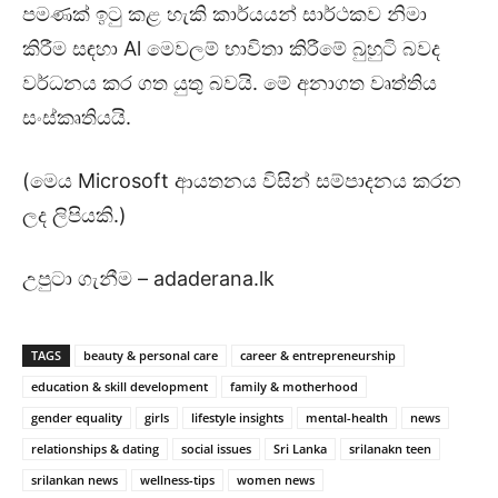
පමණක් ඉටු කළ හැකි කාර්යයන් සාර්ථකව නිමා
කිරීම සඳහා Al මෙවලම් භාවිතා කිරීමේ බුහුටි බවද
වර්ධනය කර ගත යුතු බවයි. මේ අනාගත වෘත්තිය
සංස්කෘතියයි.
(මෙය Microsoft ආයතනය විසින් සම්පාදනය කරන
ලද ලිපියකි.)
උපුටා ගැනීම – adaderana.lk
TAGS
beauty & personal care
career & entrepreneurship
education & skill development
family & motherhood
gender equality
girls
lifestyle insights
mental-health
news
relationships & dating
social issues
Sri Lanka
srilanakn teen
srilankan news
wellness-tips
women news