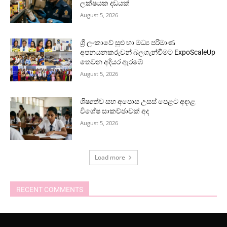
ලක්ෂයක දඩයක්
August 5, 2026
ශ්‍රී ලංකාවේ සුළු හා මධ්‍ය පරිමාණ
අපනයනකරුවන් බලගැන්වීමට ExpoScaleUp
තෙවන අදියර ඇරඹේ
August 5, 2026
ශිෂ්‍යත්ව සහ අපොස උසස් පෙළට අදාළ
විශේෂ සාකච්ඡාවක් අද
August 5, 2026
Load more
RECENT COMMENTS