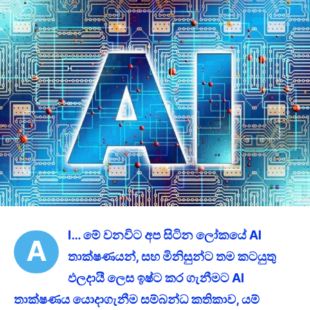
l… මේ වනවිට අප සිටින ලෝකයේ Al
A
තාක්ෂණයන්, සහ මිනිසුන්ට තම කටයුතු
ඵලදායී ලෙස ඉෂ්ට කර ගැනීමට Al
තාක්ෂණය යොදාගැනීම සම්බන්ධ කතිකාව, යම්