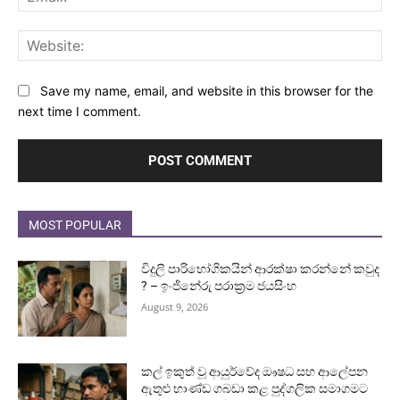
Web
Save my name, email, and website in this browser for the
next time I comment.
MOST POPULAR
විදුලි පාරිභෝගිකයින් ආරක්ෂා කරන්නේ කවුද
? – ඉංජිනේරු පරාක්‍රම ජයසිංහ
August 9, 2026
කල් ඉකුත් වූ ආයුර්වේද ඖෂධ සහ ආලේපන
ඇතුළු භාණ්ඩ ගබඩා කළ පුද්ගලික සමාගමට