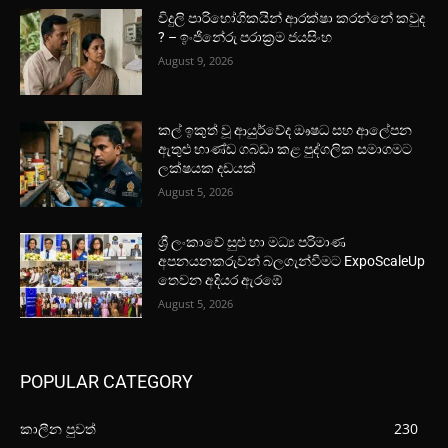
විදුලි පාරිභෝගිකයින් ආරක්ෂා කරන්නේ කවුද
? – ඉංජිනේරු පරාක්‍රම ජයසිංහ
August 9, 2026
කල් ඉකුත් වූ ආයුර්වේද ඖෂධ සහ ආලේපන
ඇතුළු භාණ්ඩ ගබඩා කළ පුද්ගලික සමාගමට
ලක්ෂයක දඩයක්
August 5, 2026
ශ්‍රී ලංකාවේ සුළු හා මධ්‍ය පරිමාණ
අපනයනකරුවන් බලගැන්වීමට ExpoScaleUp
තෙවන අදියර ඇරඹේ
August 5, 2026
POPULAR CATEGORY
කාලීන පුවත්
230