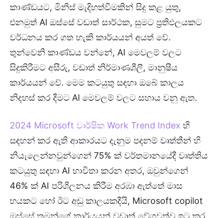
කාණ්ඩයට, මිනිස් මැදිහත්වීමකින් සිදු කළ යුතු,
එනමුත් Al ඔස්සේ වඩාත් සාර්ථක, සුමට ප්‍රතිඵලයකට
වර්ධනය කර ගත හැකි කාර්යයන් අයත් වේ.
තුන්වෙනි කාණ්ඩය වන්නේ, AI මෙවලම් වලට
සිදුකිරීමට අසීරු, වඩාත් නිර්මාණශීලී, මානුෂීය
කාර්යයන් වේ. මෙම කටයුතු සඳහා ඔබේ කාලය
නිදහස් කර දීමට Al මෙවලම් වලට සහාය වනු ඇත.
2024 Microsoft වාර්ෂික Work Trend Index
හි
සඳහන් කර ඇති ආකාරයට දැනුම පදනම් වෘත්තීන් හි
නියැලෙන්නවුන්ගෙන් 75% ක් වර්තමානයේදී වෘත්තිය
කටයුතු සඳහා AI භාවිතා කරන අතර, ඔවුන්ගෙන්
46% ක් AI පරිශීලනය කිරීම අරඹා ඇත්තේ මාස
හයකට හෝ ඊට අඩු කාලයකදීයි, Microsoft copilot
ඔස්සේ තමන්ගේ කාර්යයන් වඩාත් වේගවත්ව ඉටු කර