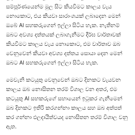
සම්පූර්ණයෙන්ම මුල සිට කියවීමට කාලය වැය
නොකොට, එය කියවා සාරාංශයක් ලබාදෙන මෙන්
ඔබේ Al සහකරුගෙන් ඉල්ලා සිටිය හැක. නැතිනම්
ඔබට අවශ්‍ය දත්තයක් ලබාගැනීමට දීර්ඝ වාර්තාවක්
කියවීමට කාලය වැය නොකොට, එම වාර්තාව ඔබ
වෙනුවෙන් කියවා අවශ්‍ය දත්තය සොයා දෙන මෙන්
ඔබට Al සහකරුගෙන් ඉල්ලා සිටිය හැක.
මෙවැනි කටයුතු වෙනුවෙන් ඔබට දිනකට වැයවන
කාලය ඔබ නොසිතන තරම් විශාල වන අතර, එම
කටයුතු Al සහකරුගේ සහායෙන් ඉටුකර ගැනීමෙන්
ඔබ දිනකට ඉතිරි කරගන්නා කාලය සහ ඔබ අත්පත්
කර ගන්නා ඵලදායීත්වයද නොසිතන තරම් විශාල වනු
ඇත.