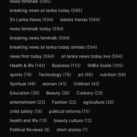
news feminalk
(595)
breaking news sri lanka today
(595)
Sri Lanka News
(594)
latests trends
(594)
news feminalk today
(594)
breaking news feminalk
(594)
breaking news sri lanka today sinhala
(594)
news first today
(594)
sri lanka news today live
(594)
Health & life
(142)
Business
(110)
SMEs Guide
(105)
sports
(79)
Technology
(78)
art
(66)
nutrition
(59)
Spiritual
(48)
woman
(43)
Children
(42)
Education
(39)
Beauty
(26)
Cookery
(23)
entertetment
(23)
Fashion
(22)
agriculture
(20)
child safety
(16)
political reforms
(15)
health and life
(13)
beauty culture
(12)
Political Reviews
(9)
short stories
(7)