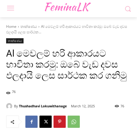
Home
තාක්ෂණය
Al මෙවලම් හරි ආකාරයට භාවිතා කරමු: ඔබේ වැඩ දවස
ඵලදායි ලෙස සාර්ථක...
තාක්ෂණය
Al මෙවලම් හරි ආකාරයට
භාවිතා කරමු: ඔබේ වැඩ දවස
ඵලදායි ලෙස සාර්ථක කර ගනිමු
76
By
Thushadhavi Lokuwithanage
March 12, 2025
76