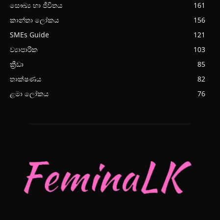
සෞඛ්‍ය හා ජීවිතය
161
කාන්තා ලෝකය
156
SMEs Guide
121
ව්‍යාපාරික
103
ක්‍රීඩා
85
තාක්ෂණය
82
ළමා ලෝකය
76