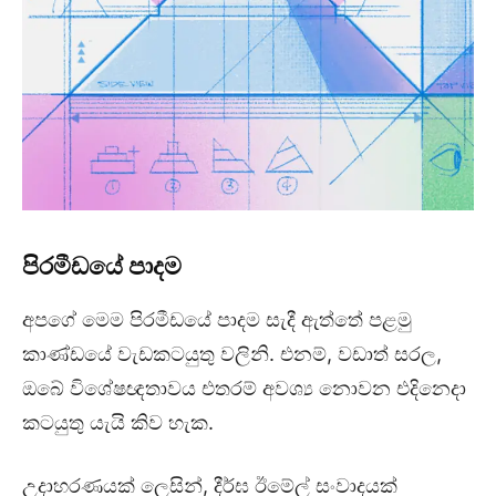
පිරමීඩයේ පාදම
අපගේ මෙම පිරමීඩයේ පාදම සැදී ඇත්තේ පළමු
කාණ්ඩයේ වැඩකටයුතු වලිනි. එනම්, වඩාත් සරල,
ඔබේ විශේෂඥතාවය එතරම් අවශ්‍ය නොවන එදිනෙදා
කටයුතු යැයි කිව හැක.
උදාහරණයක් ලෙසින්, දීර්ඝ ඊමේල් සංවාදයක්