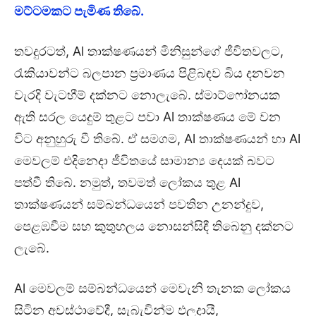
මට්ටමකට පැමිණ තිබේ.
තවදුරටත්, Al තාක්ෂණයන් මිනිසුන්ගේ ජීවිතවලට,
රැකියාවන්ට බලපාන ප්‍රමාණය පිළිබඳව බිය දනවන
වැරදි වැටහීම් දක්නට නොලැබේ. ස්මාට්ෆෝනයක
ඇති සරල යෙදුම් තුළට පවා Al තාක්ෂණය මේ වන
විට අනුහුරු වී තිබේ. ඒ සමගම, Al තාක්ෂණයන් හා Al
මෙවලම් එදිනෙදා ජීවිතයේ සාමාන්‍ය දෙයක් බවට
පත්වී තිබේ. නමුත්, තවමත් ලෝකය තුළ Al
තාක්ෂණයන් සම්බන්ධයෙන් පවතින උනන්දුව,
පෙළඹවීම සහ කුතුහලය නොසන්සිඳී තිබෙනු දක්නට
ලැබේ.
Al මෙවලම් සම්බන්ධයෙන් මෙවැනි තැනක ලෝකය
සිටින අවස්ථාවේදී, සැබැවින්ම ඵලදායී,