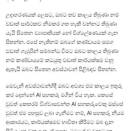
උදාහරණයක් ලෙසට, ඔබට තව කාලය තිබුණා නම්
වඩාත් සාර්ථකව නිමකර ගත හැකි වන්නට තිබුණා
යැයි සිතෙන ව්‍යාපෘතියක් හෝ විශ්ලේෂණයක් ගැන
සිතන්න. එසේ නැතිනම් ඔබගේ කණ්ඩායම සමග
වඩාත් ගැඹුරින් සම්බන්ධ වීමට ඔබට කාලය තිබුණා
නම් කණ්ඩායමේ කටයුතු වඩාත් කාර්යක්ෂම වනු
ඇතැයි ඔබට සිතෙන අවස්ථාවන් පිළිබඳව සිතන්න.
මෙවැනි අවස්ථාවන්හිදී ඔබට අවශ්‍ය එම කාලය ඉතුරු
කර දෙන්නේ Al සහකරු මගින් විය හැක. කෙසේ
වුවත් කෙතරම් විශ්වාසවන්ත Al සහකරුවෙකු ඔස්සේ
වුවත් එම පහසුව ලබා ගැනීමට නම්, Al සහකරු නියම
ආකාරයට, කාර්යක්ෂමව භාවිතා කිරීමට ඔබ දැන