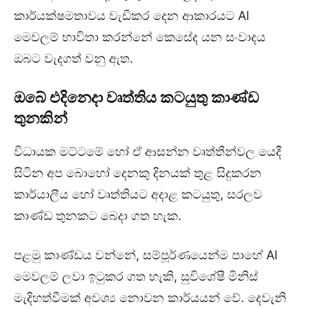
කාර්යක්ෂමතාවය වැඩිකර දෙන ආකාරයට Al
මෙවලම් භාවිතා කරන්නේ කෙසේද යන සංවාදය
ඔබට වැදගත් වනු ඇත.
ඔබේ එදිනෙදා වෘත්තිය කටයුතු කාණ්ඩ
තුනකින්
විධායක මට්ටමේ හෝ ඒ ආසන්න වෘත්තීන්වල යෙදී
සිටින අප බොහෝ දෙනකු දිනයක් තුළ සිදුකරන
කාර්යාලීය හෝ වෘත්තියට අදාළ කටයුතු, සරලව
කාණ්ඩ තුනකට බෙදා ගත හැක.
පළමු කාණ්ඩය වන්නේ, සම්පූර්ණයෙන්ම පාහේ Al
මෙවලම් ලවා ඉටුකර ගත හැකි, සුවිශේෂී මිනිස්
මැදිහත්වීමක් අවශ්‍ය නොවන කාර්යයන් වේ. දෙවැනි