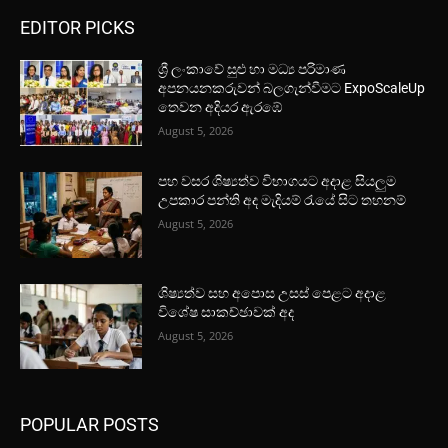
EDITOR PICKS
ශ්‍රී ලංකාවේ සුළු හා මධ්‍ය පරිමාණ
අපනයනකරුවන් බලගැන්වීමට ExpoScaleUp
තෙවන අදියර ඇරඹේ
August 5, 2026
පහ වසර ශිෂ්‍යත්ව විභාගයට අදාළ සියලුම
උපකාර පන්ති අද මැදියම් රැයේ සිට තහනම්
August 5, 2026
ශිෂ්‍යත්ව සහ අපොස උසස් පෙළට අදාළ
විශේෂ සාකච්ඡාවක් අද
August 5, 2026
POPULAR POSTS