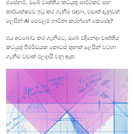
එසේනම්, ඔබේ වෘත්තීය කටයුතු සාර්ථකව සහ
කාර්යක්ෂමව ඉටු කර ගැනීම සඳහා, වඩාත් දැනුවත්
ලෙසින් Al මෙවලම් භාවිතා කරන්නේ කෙසේද?
එය අවබෝධ කර ගැනීමට, ඔබේ එදිනෙදා වෘත්තිය
කටයුතු පිරමීඩයක කොටස් තුනක් ලෙසින් වටහා
ගැනීම වඩාත් ඵලදායි වනු ඇත.