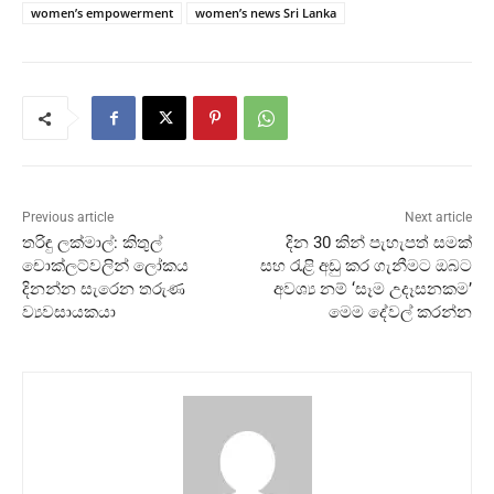
women’s empowerment
women’s news Sri Lanka
Previous article
Next article
තරිඳු ලක්මාල්: කිතුල්
දින 30 කින් පැහැපත් සමක්
චොක්ලට්වලින් ලෝකය
සහ රැළි අඩු කර ගැනීමට ඔබට
දිනන්න සැරෙන තරුණ
අවශ්‍ය නම් ‘සෑම උදෑසනකම’
ව්‍යවසායකයා
මෙම දේවල් කරන්න