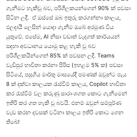
ගැනීමට හැකිවූ බව, පරිශීලකයන්ගෙන් 90% ක් පවසා
සිටින ලදී. ඒ ඔස්සේ ඔබ ඉතුරු කරගන්නා කාලය,
ඵලදායී ලෙසින් යොදා ගැනීම ඔබේ අරමුණ විය
යුතුවේ. එසේම, AI නිසා වඩාත් වැදගත් කාර්යයන්
සඳහා අවධානය යොමු කළ හැකි වූ බව
පරිශීලකයින්ගෙන් 85% ක් පවසන ලදී. Teams
වැඩිපුර භාවිතා කරනා පිරිස (ඉහළම 5% ක) පවසා
සිටියේ, පසුගිය මාර්තු මාසයේදී පමණක් ඔවුන්ට පැය
8 ක් දක්වා කාලයක රැස්වීම් කාලය, Copilot භාවිතා
කර රැස්වීම් වල කරුණු සාරාංශගත කොට ගැනීමෙන්
ඉතිරි කර ගත හැකි වූ බවයි. එනම් ඔවුන් සම්පූර්ණ
වැඩ කරන දවසක් වටිනා කාලය ඉතිරි කොට ගෙන
තිබේ!