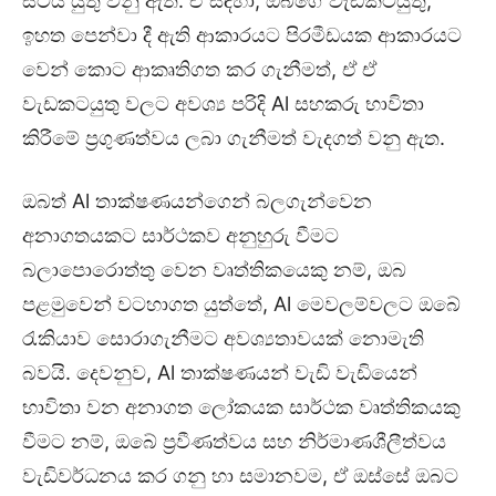
සිටිය යුතු වනු ඇත. ඒ සඳහා, ඔබගේ වැඩකටයුතු,
ඉහත පෙන්වා දී ඇති ආකාරයට පිරමීඩයක ආකාරයට
වෙන් කොට ආකෘතිගත කර ගැනීමත්, ඒ ඒ
වැඩකටයුතු වලට අවශ්‍ය පරිදි Al සහකරු භාවිතා
කිරීමේ ප්‍රගුණත්වය ලබා ගැනීමත් වැදගත් වනු ඇත.
ඔබත් Al තාක්ෂණයන්ගෙන් බලගැන්වෙන
අනාගතයකට සාර්ථකව අනුහුරු වීමට
බලාපොරොත්තු වෙන වෘත්තිකයෙකු නම්, ඔබ
පළමුවෙන් වටහාගත යුත්තේ, Al මෙවලම්වලට ඔබේ
රැකියාව සොරාගැනීමට අවශ්‍යතාවයක් නොමැති
බවයි. දෙවනුව, Al තාක්ෂණයන් වැඩි වැඩියෙන්
භාවිතා වන අනාගත ලෝකයක සාර්ථක වෘත්තිකයකු
වීමට නම්, ඔබේ ප්‍රවීණත්වය සහ නිර්මාණශීලීත්වය
වැඩිවර්ධනය කර ගනු හා සමානවම, ඒ ඔස්සේ ඔබට