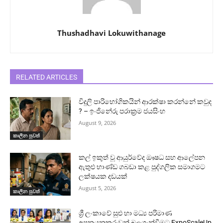
Thushadhavi Lokuwithanage
RELATED ARTICLES
විදුලි පාරිභෝගිකයින් ආරක්ෂා කරන්නේ කවුද
? – ඉංජිනේරු පරාක්‍රම ජයසිංහ
August 9, 2026
කාලීන පුවත්
කල් ඉකුත් වූ ආයුර්වේද ඖෂධ සහ ආලේපන
ඇතුළු භාණ්ඩ ගබඩා කළ පුද්ගලික සමාගමට
ලක්ෂයක දඩයක්
August 5, 2026
කාලීන පුවත්
ශ්‍රී ලංකාවේ සුළු හා මධ්‍ය පරිමාණ
අපනයනකරුවන් බලගැන්වීමට ExpoScaleUp