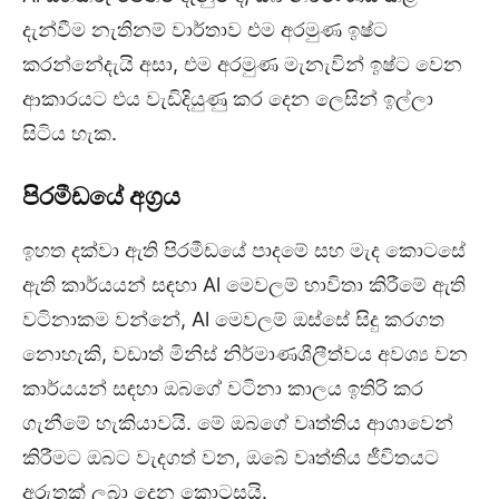
දැන්වීම නැතිනම් වාර්තාව එම අරමුණ ඉෂ්ට
කරන්නේදැයි අසා, එම අරමුණ මැනැවින් ඉෂ්ට වෙන
ආකාරයට එය වැඩිදියුණු කර දෙන ලෙසින් ඉල්ලා
සිටිය හැක.
පිරමීඩ
යේ අග්‍රය
ඉහත දක්වා ඇති පිරමීඩයේ පාදමේ සහ මැද කොටසේ
ඇති කාර්යයන් සඳහා Al මෙවලම් භාවිතා කිරීමේ ඇති
වටිනාකම වන්නේ, Al මෙවලම් ඔස්සේ සිදු කරගත
නොහැකි, වඩාත් මිනිස් නිර්මාණශීලීත්වය අවශ්‍ය වන
කාර්යයන් සඳහා ඔබගේ වටිනා කාලය ඉතිරි කර
ගැනීමේ හැකියාවයි. මේ ඔබගේ වෘත්තිය ආශාවෙන්
කිරීමට ඔබට වැදගත් වන, ඔබේ වෘත්තිය ජීවිතයට
අරුතක් ලබා දෙන කොටසයි.