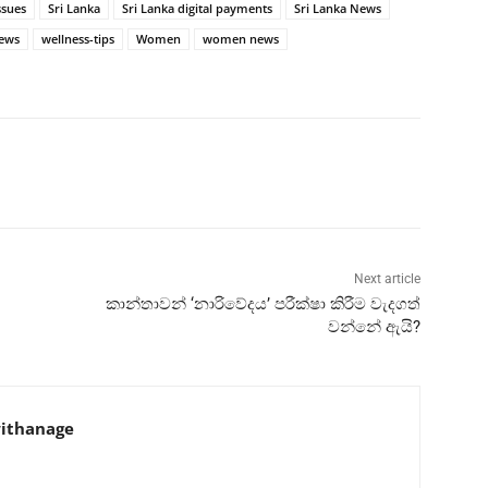
ssues
Sri Lanka
Sri Lanka digital payments
Sri Lanka News
news
wellness-tips
Women
women news
Next article
කාන්තාවන් ‘නාරිවේදය’ පරීක්ෂා කිරීම වැදගත්
වන්නේ ඇයි?
ithanage