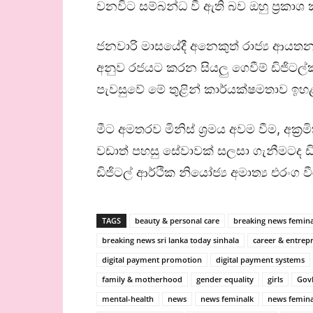
වනවිට සම්බන්ධ වී ඇති බව ඔහු ප්‍රකාශ
ජනවාරි මාසයේදී අනෙකුත් රාජ්‍ය ආයතන
අනුව රජයට කරන සියලු ගෙවීම් ඩිජිටල
පැවසුවේ මේ තුළින් කාර්යක්ෂමතාව ඉ
මීට අමතරව මිනිස් ශ්‍රමය අවම වීම, අක්‍
වඩාත් පහසු සේවාවක් සලසා ගැනීමටද ඩි
ඩිජිටල් ආර්ථික නියෝජ්‍ය අමාත්‍ය එරංග
TAGS
beauty & personal care
breaking news femina
breaking news sri lanka today sinhala
career & entrep
digital payment promotion
digital payment systems
family & motherhood
gender equality
girls
Gov
mental-health
news
news feminalk
news femina