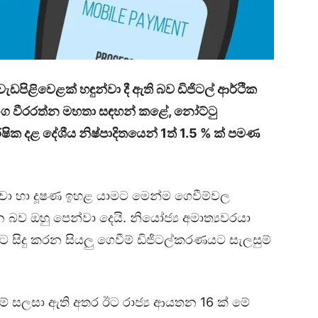
වැඩපිළිවෙ‌ළක් හඳුන්වා දී ඇති බව ඩිජිටල් ආර්ථික
 එරංග වීරරත්න මහතා සඳහන් කළේ, නෝට්ටු
ෂික දළ දේශීය නිෂ්පාදිතයෙන් 1ත් 1.5 % ක් පමණ
වංචා හා දූෂණ ඉහළ යාමට මෙන්ම ගෙවීම්වල
බව ඔහු පෙන්වා දෙයි. නියෝජ්‍ය අමාත්‍යවරයා
සිදු කරන සියලු ගෙවීම් ඩිජිටල්කරණයට සැලසුම්
් සලසා ඇති අතර ඊට රාජ්‍ය ආයතන 16 ක් මේ