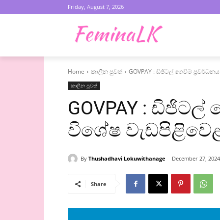
Friday, August 7, 2026
Home
කාලීන පුවත්
GOVPAY : ඩිජිටල් ගෙවීම් ප්‍රවර්ධන
කාලීන පුවත්
GOVPAY : ඩිජිටල් ග
විශේෂ වැඩපිළිවෙ‌
By
Thushadhavi Lokuwithanage
December 27, 2024
Share