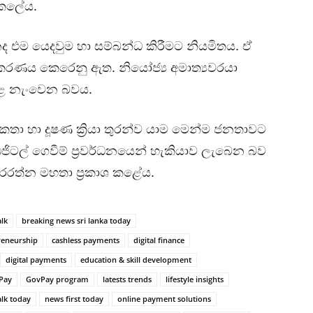
 කලේය.
ද එම යෙදවුම හා සම්බන්ධ කිරීමට නියමිතය. ඒ
්කරණය කෙරෙනු ඇත. නියෝජ්‍ය අමාත්‍යවරයා
හළ නැංවෙන බවය.
රමිකතා හා දූෂණ ක්‍රියා තුරන්ව යාම මෙන්ම ජනතාවට
ජිටල් ගෙවීම් ප්‍රවර්ධනයෙන් හැකියාව ලැබෙන බව
 වීරරත්න මහතා ප්‍රකාශ කළේය.
lk
breaking news sri lanka today
reneurship
cashless payments
digital finance
digital payments
education & skill development
Pay
GovPay program
latests trends
lifestyle insights
lk today
news first today
online payment solutions