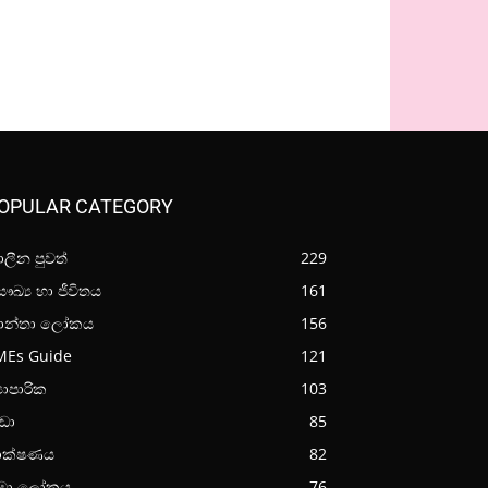
OPULAR CATEGORY
ලීන පුවත්
229
ඛ්‍ය හා ජීවිතය
161
ාන්තා ලෝකය
156
MEs Guide
121
‍යාපාරික
103
රීඩා
85
ාක්ෂණය
82
මා ලෝකය
76