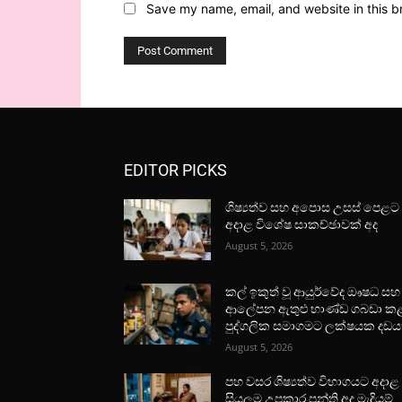
Save my name, email, and website in this b
EDITOR PICKS
ශිෂ්‍යත්ව සහ අපොස උසස් පෙළට
අදාළ විශේෂ සාකච්ඡාවක් අද
August 5, 2026
කල් ඉකුත් වූ ආයුර්වේද ඖෂධ සහ
ආලේපන ඇතුළු භාණ්ඩ ගබඩා ක
පුද්ගලික සමාගමට ලක්ෂයක දඩය
August 5, 2026
පහ වසර ශිෂ්‍යත්ව විභාගයට අදාළ
සියලුම උපකාර පන්ති අද මැදියම්