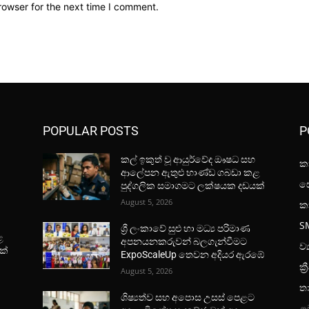
rowser for the next time I comment.
POPULAR POSTS
P
කල් ඉකුත් වූ ආයුර්වේද ඖෂධ සහ
කා
ආලේපන ඇතුළු භාණ්ඩ ගබඩා කළ
සෞ
පුද්ගලික සමාගමට ලක්ෂයක දඩයක්
August 5, 2026
ක
S
ශ්‍රී ලංකාවේ සුළු හා මධ්‍ය පරිමාණ
ළ
අපනයනකරුවන් බලගැන්වීමට
ව්
ක්
ExpoScaleUp තෙවන අදියර ඇරඹේ
ක්‍
August 5, 2026
ත
ශිෂ්‍යත්ව සහ අපොස උසස් පෙළට
ළ