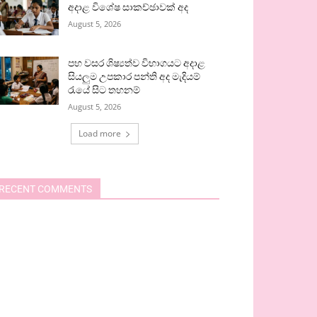
අදාළ විශේෂ සාකච්ඡාවක් අද
August 5, 2026
පහ වසර ශිෂ්‍යත්ව විභාගයට අදාළ
සියලුම උපකාර පන්ති අද මැදියම්
රැයේ සිට තහනම්
August 5, 2026
Load more
RECENT COMMENTS