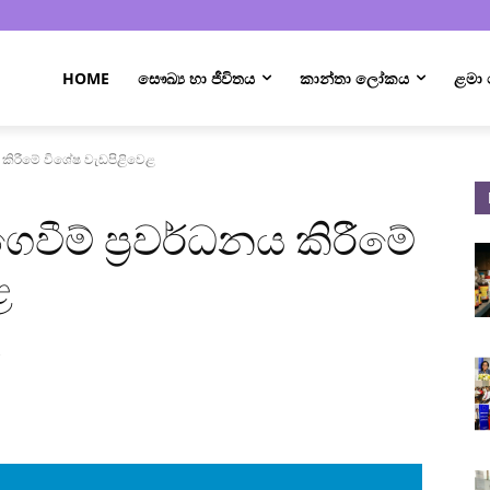
HOME
සෞඛ්‍ය හා ජීවිතය
කාන්තා ලෝකය
ළමා
ය කිරීමේ විශේෂ වැඩපිළිවෙ‌ළ
ෙවීම් ප්‍රවර්ධනය කිරීමේ
ළ