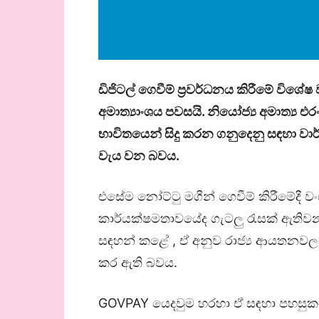
ඩිජිටල් ගෙවීම් ප්‍රවර්ධනය කිරීමේ විශේෂ 
අමාත්‍යාංශය පවසයි. නියෝජ්‍ය අමාත්‍ය
භාවිතයෙන් සිදු කරන ගනුදෙනු සඳහා වාර්
වැය වන බවය.
එසේම නෝට්ටු මගීන් ගෙවීම් කිරීමේදී 
කාර්යක්ෂමතාවයේද ගැටලු රැසක් ඇතිවන 
සඳහන් කළේ , ඒ අනුව රාජ්‍ය ආයතනවලට 
කර ඇති බවය.
GOVPAY යෙදවුම හරහා ඒ සඳහා පහසුකම