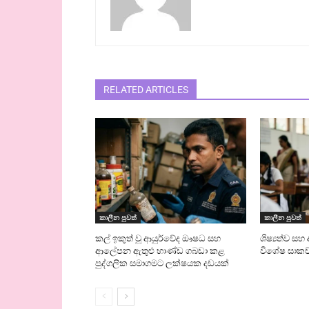
RELATED ARTICLES
කාලීන පුවත්
කාලීන පුවත්
කල් ඉකුත් වූ ආයුර්වේද ඖෂධ සහ
ශිෂ්‍යත්ව 
ආලේපන ඇතුළු භාණ්ඩ ගබඩා කළ
විශේෂ සාකච
පුද්ගලික සමාගමට ලක්ෂයක දඩයක්