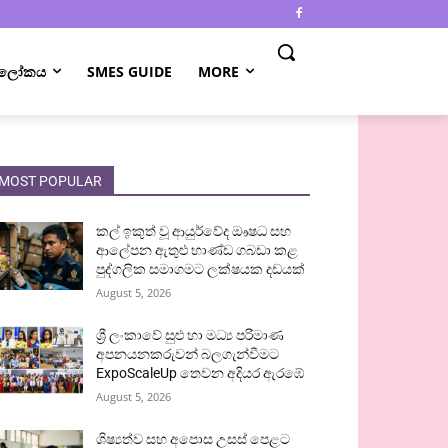
 ලෝකය
SMES GUIDE
MORE
MOST POPULAR
කල් ඉකුත් වූ ආයුර්වේද ඖෂධ සහ
ආලේපන ඇතුළු භාණ්ඩ ගබඩා කළ
පුද්ගලික සමාගමට ලක්ෂයක දඩයක්
August 5, 2026
ශ්‍රී ලංකාවේ සුළු හා මධ්‍ය පරිමාණ
අපනයනකරුවන් බලගැන්වීමට
ExpoScaleUp තෙවන අදියර ඇරඹේ
August 5, 2026
ශිෂ්‍යත්ව සහ අපොස උසස් පෙළට