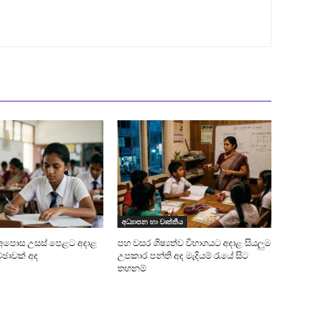
අධ්‍යාපන හා වෘත්තීය
සහ අපොස උසස් පෙළට අදාළ
පහ වසර ශිෂ්‍යත්ව විභාගයට අදාළ සියලුම
්ඡාවක් අද
උපකාර පන්ති අද මැදියම් රැයේ සිට
තහනම්