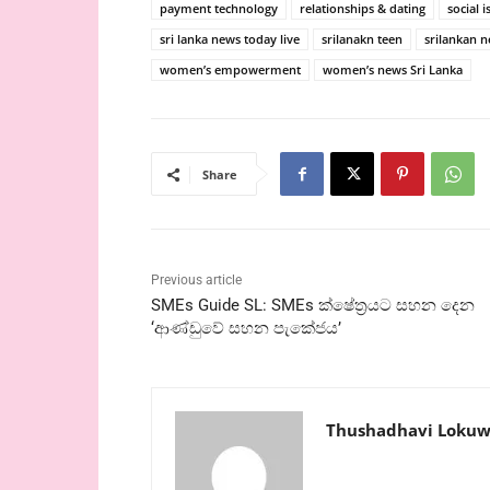
payment technology
relationships & dating
social i
sri lanka news today live
srilanakn teen
srilankan 
women’s empowerment
women’s news Sri Lanka
Share
Previous article
SMEs Guide SL: SMEs ක්ෂේත්‍රයට සහන දෙන
‘ආණ්ඩුවේ සහන පැකේජය’
Thushadhavi Lokuw