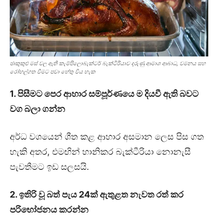
ඡාකුකුළු මස් වල ඇති කැම්පිලොබැක්ටර් බැක්ටීරියාව දරුණු ආමාශ ආබාධ, වමනය සහ
රෝහල්ගත වීමට පවා හේතු විය හැක
1. පිසීමට පෙර ආහාර සම්පූර්ණයෙ ම දියවී ඇති බවට
වග බලා ගන්න
අර්ධ වශයෙන් ශීත කළ ආහාර අසමාන ලෙස පිස ගත
හැකි අතර, එමඟින් හානිකර බැක්ටීරියා නොනැසී
පැවතීමට ඉඩ සලසයි.
2. ඉතිරි වූ බත් පැය 24ක් ඇතුළත නැවත රත් කර
පරිභෝජනය කරන්න