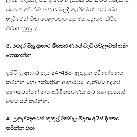
සහගත වේ.එම ආහාර මිලදී ගැනීමෙන් හෝ බෙදා
හැරීමෙන් ටික වේලාවකට පසු එය අනුභව කිරීම
වඩාත් සුදුසු ය.
3. ගෙදර පිසූ ආහාර ශීතකරණයේ වැඩි වේලාවක් තබා
නොගන්න
ඉතිරි වූ ආහාර පැය 24-48ක් ඇතුළත පරිභෝජනය
කරන්න හෝ ඉක්මනින් ආහාරයට ගැනීමට අදහස්
නොකරන්නේ නම් අධිශීතකරණය කර ඝන ද්‍රව්‍යයක්
බවට පත් කරන්න.
4. උණු වතුරෙන් කුකුල් මස්වල මිදුණු අයිස් දියකර
හරින්න එපා