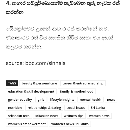
4. ආහාර සම්පූර්ණයෙන්ම තැම්බෙන තුරු නැවත රත්
කරන්න
මයික්‍රෝවේව් උඳුනේ ආහාර රත් කරන්නේ නම්,
ඒකාකාරව රත් වීම සහතික කිරීම සඳහා එය අඩක්
කලවම් කරන්න.
source: bbc.com/sinhala
TAGS
beauty & personal care
career & entrepreneurship
education & skill development
family & motherhood
gender equality
girls
lifestyle insights
mental-health
news
nutrition
relationships & dating
social issues
Sri Lanka
srilanakn teen
srilankan news
wellness-tips
women news
women’s empowerment
women’s news Sri Lanka