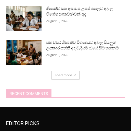
ශිෂ්‍යත්ව සහ අපොස උසස් පෙළට අදාළ
විශේෂ සාකච්ඡාවක් අද
August 5, 2026
පහ වසර ශිෂ්‍යත්ව විභාගයට අදාළ සියලුම
උපකාර පන්ති අද මැදියම් රැයේ සිට තහනම්
August 5, 2026
Load more
RECENT COMMENTS
EDITOR PICKS