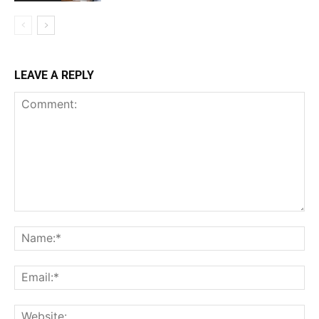
LEAVE A REPLY
Comment:
Na
Ema
Web