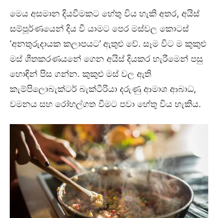
මෙය අසමාන දියවීමකට හේතු විය හැකි අතර, අයිස්
සම්පූර්ණයෙන් දිය වී යාමට පෙර මස්වල කොටස්
‘අනතුරුදායක කලාපයට’ ඇතුළු වේ. සෑම විට ම කුකුළු
මස් ශීතකරණයනේ ගෙන අයිස් දියකර හැරීමෙන් පසු
හොඳින් පිස ගන්න. කුකුළු මස් වල ඇති
කැම්පිලොබැක්ටර් බැක්ටීරියා දරුණු ආමාශ ආබාධ,
වමනය සහ රෝහල්ගත වීමට පවා හේතු විය හැකිය.