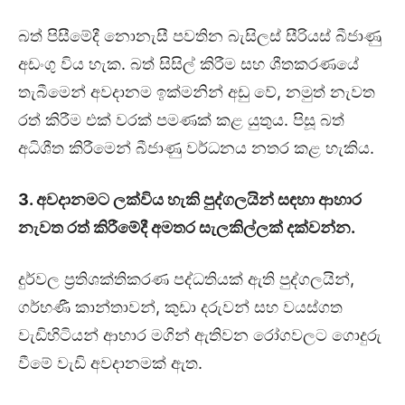
බත් පිසීමේදී නොනැසී පවතින බැසිලස් සීරියස් බීජාණු
අඩංගු විය හැක. බත් සිසිල් කිරීම සහ ශීතකරණයේ
තැබීමෙන් අවදානම ඉක්මනින් අඩු වේ, නමුත් නැවත
රත් කිරීම එක් වරක් පමණක් කළ යුතුය. පිසූ බත්
අධිශීත කිරීමෙන් බීජාණු වර්ධනය නතර කළ හැකිය.
3. අවදානමට ලක්විය හැකි පුද්ගලයින් සඳහා ආහාර
නැවත රත් කිරීමේදී අමතර සැලකිල්ලක් දක්වන්න.
දුර්වල ප්‍රතිශක්තිකරණ පද්ධතියක් ඇති පුද්ගලයින්,
ගර්භණී කාන්තාවන්, කුඩා දරුවන් සහ වයස්ගත
වැඩිහිටියන් ආහාර මගින් ඇතිවන රෝගවලට ගොදුරු
වීමේ වැඩි අවදානමක් ඇත.