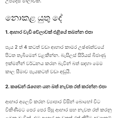
උපදෙස් මාලාවකි.
නොකළ යුතු දේ
1. ආහාර වැඩි වේලාවක් එළියේ තබන්න එපා
පැය 2 ත් 4 කටත් වඩා ආහාර කාමර උෂ්ණත්වයේ
පිටත තැබීමෙන් වළකින්න. බැසිලස් සීරියස් බීජාණු
ඉක්මනින් වර්ධනය කරන බැවින් බත් සඳහා මෙම
කාල සීමාව පැයකටත් වඩා අඩුයි.
2. කඩෙන් රැගෙන යන බත් නැවත රත් කරන්න එපා
ආහාර අලෙවි කරන ව්‍යාපාර විසින් බොහෝ විට
විකිණීමට පෙර පෙර පිසූ ආහාර සහ නැවත රත් කරනු
ලබන බැවින්, එම ආහාර නැවතත් රත් කිරීම අවදානම්