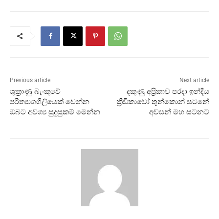
Previous article
Next article
ශුක්‍රාණු බැංකුවේ
දකුණු අප්‍රිකාව පරදා ඉන්දීය
පරිත්‍යාගශීලියෙක් වෙන්න
ක්‍රීඩිකාවෝ තුන්කොන් සටනේ
ඔබට අවශ්‍ය සුදුසුකම් මෙන්න
අවසන් මහ සටනට