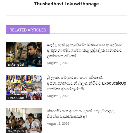
Thushadhavi Lokuwithanage
RELATED ARTICLES
කල් ඉකුත් වූ ආයුර්වේද ඖෂධ සහ ආලේපන
ඇතුළු භාණ්ඩ ගබඩා කළ පුද්ගලික සමාගමට
ලක්ෂයක දඩයක්
August 5, 2026
කාලීන පුවත්
ශ්‍රී ලංකාවේ සුළු හා මධ්‍ය පරිමාණ
අපනයනකරුවන් බලගැන්වීමට ExpoScaleUp
තෙවන අදියර ඇරඹේ
August 5, 2026
SMEs Guide
ශිෂ්‍යත්ව සහ අපොස උසස් පෙළට අදාළ
විශේෂ සාකච්ඡාවක් අද
August 5, 2026
කාලීන පුවත්