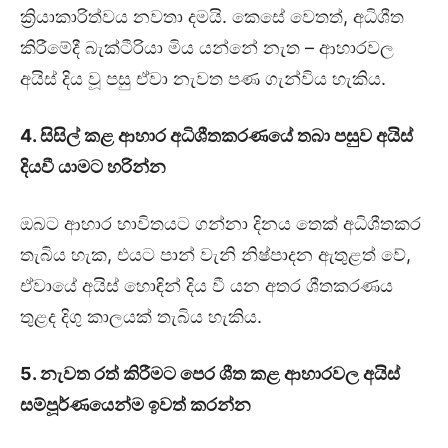
ක්‍රියාකාරිත්වය නවතා දමයි. කෙසේ වෙතත්, අධිශීත
කිරීමේදී බැක්ටීරියා මිය යන්නේ නැත – ආහාරවල
අයිස් දිය වූ පසු ඒවා නැවත පණ ගැන්විය හැකිය.
4. සිසිල් කළ ආහාර අධිශීතකරණයේ තබා පසුව අයිස්
දියවී යාමට හරින්න
ඔබට ආහාර භාවිතයට ගන්නා දිනය තෙක් අධිශීතකර
තැබිය හැක, එයට පාන් වැනි නිෂ්පාදන ඇතුළත් වේ,
ඒවායේ අයිස් හොඳින් දිය වී යන අතර ශීතකරණය
තුළද දිගු කාලයක් තැබිය හැකිය.
5. නැවත රත් කිරීමට පෙර ශීත කළ ආහාරවල අයිස්
සම්පූර්ණයෙන්ම ඉවත් කරන්න