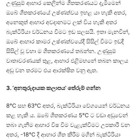
උණුසුම් ආහාර කෙලින්ම ශීතකරණයට දැමීමෙන්
ඔබේ ශීතකරණයේ උෂ්ණත්වය ඉහළ යා හැකි අතර,
අනෙකුත් ආහාර අවදානමට ලක් විය හැකි අතර
බැක්ටීරියා වර්ධනය වීමට ඉඩ සලසයි. ඉතා මැනවින්,
ඔබේ ආහාර කාමර උෂ්ණත්වයේදී සිසිල් වීමට ඉඩදී
සිසිල් වූ වහා ම ශීතකරණයේ තබන්න. උණුසුම්
වාතාවරණයක් තුළ, ආහාර එළිමහනේ තබන කාලය
අඩු වන තරමට එය ආරක්ෂිත වනු ඇත.
3. ‘අනතුරුදායක කලාපය’ තේරුම් ගන්න
8°C සහ 63°C අතර, බැක්ටීරියා වේගයෙන් වර්ධනය
කළ හැකි ය. ඔබේ ශීතකරණය 5°C ට වඩා අඩුවෙන්
තබා ගැනීම ආහාර විෂ වීම වැළැක්වීමට උපකාරී වන
අතර, -18°C දී ආහාර ශීත කිරීම මගින් බැක්ටීරියා