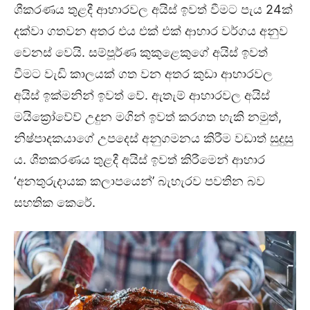
ශීකරණය තුළදී ආහාරවල අයිස් ඉවත් වීමට පැය 24ක්
දක්වා ගතවන අතර එය එක් එක් ආහාර වර්ගය අනුව
වෙනස් වෙයි. සම්පූර්ණ කුකුළෙකුගේ අයිස් ඉවත්
වීමට වැඩි කාලයක් ගත වන අතර කුඩා ආහාරවල
අයිස් ඉක්මනින් ඉවත් වේ. ඇතැම් ආහාරවල අයිස්
මයික්‍රෝවේව් උදුන මගින් ඉවත් කරගත හැකි නමුත්,
නිෂ්පාදකයාගේ උපදෙස් අනුගමනය කිරීම වඩාත් සුදුසු
ය. ශීතකරණය තුළදී අයිස් ඉවත් කිරීමෙන් ආහාර
‘අනතුරුදායක කලාපයෙන්’ බැහැරව පවතින බව
සහතික කෙරේ.