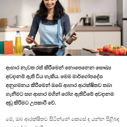
ආහාර නැවත රත් කිරීමෙන් නොපෙනෙන සෞඛ්‍ය
අවදානම් ඇති විය හැකිය. මෙම මාර්ගෝපදේශ
අනුගමනය කිරීමෙන් ඔබේ ආහාර ආරක්ෂිතව තබා
ගැනීමට සහ ආහාර මගින් රෝග ඇතිවීමේ අවදානම
අඩු කිරීමට උපකාරී වේ.
මේ, ඔබ ආරක්ෂිතව සිටින්නේ කෙසේ ද යන්න පිළිබඳ