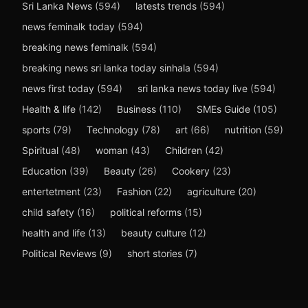
Sri Lanka News
(594)
latests trends
(594)
news feminalk today
(594)
breaking news feminalk
(594)
breaking news sri lanka today sinhala
(594)
news first today
(594)
sri lanka news today live
(594)
Health & life
(142)
Business
(110)
SMEs Guide
(105)
sports
(79)
Technology
(78)
art
(66)
nutrition
(59)
Spiritual
(48)
woman
(43)
Children
(42)
Education
(39)
Beauty
(26)
Cookery
(23)
entertetment
(23)
Fashion
(22)
agriculture
(20)
child safety
(16)
political reforms
(15)
health and life
(13)
beauty culture
(12)
Political Reviews
(9)
short stories
(7)