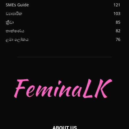
SMEs Guide
121
ව්‍යාපාරික
103
ක්‍රීඩා
85
තාක්ෂණය
82
ළමා ලෝකය
76
ABOUT US