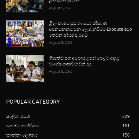
ලක්ෂයක දඩයක්
August 5, 2026
ශ්‍රී ලංකාවේ සුළු හා මධ්‍ය පරිමාණ
අපනයනකරුවන් බලගැන්වීමට ExpoScaleUp
තෙවන අදියර ඇරඹේ
August 5, 2026
ශිෂ්‍යත්ව සහ අපොස උසස් පෙළට අදාළ
විශේෂ සාකච්ඡාවක් අද
August 5, 2026
POPULAR CATEGORY
කාලීන පුවත්
229
සෞඛ්‍ය හා ජීවිතය
161
කාන්තා ලෝකය
156