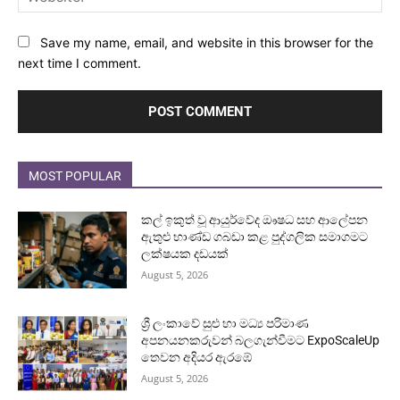
Save my name, email, and website in this browser for the
next time I comment.
MOST POPULAR
කල් ඉකුත් වූ ආයුර්වේද ඖෂධ සහ ආලේපන
ඇතුළු භාණ්ඩ ගබඩා කළ පුද්ගලික සමාගමට
ලක්ෂයක දඩයක්
August 5, 2026
ශ්‍රී ලංකාවේ සුළු හා මධ්‍ය පරිමාණ
අපනයනකරුවන් බලගැන්වීමට ExpoScaleUp
තෙවන අදියර ඇරඹේ
August 5, 2026