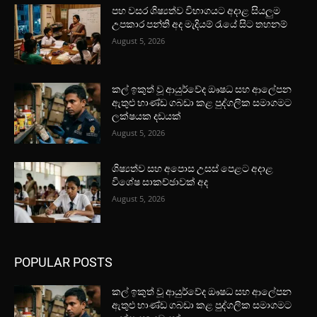
පහ වසර ශිෂ්‍යත්ව විභාගයට අදාළ සියලුම
උපකාර පන්ති අද මැදියම් රැයේ සිට තහනම්
August 5, 2026
කල් ඉකුත් වූ ආයුර්වේද ඖෂධ සහ ආලේපන
ඇතුළු භාණ්ඩ ගබඩා කළ පුද්ගලික සමාගමට
ලක්ෂයක දඩයක්
August 5, 2026
ශිෂ්‍යත්ව සහ අපොස උසස් පෙළට අදාළ
විශේෂ සාකච්ඡාවක් අද
August 5, 2026
POPULAR POSTS
කල් ඉකුත් වූ ආයුර්වේද ඖෂධ සහ ආලේපන
ඇතුළු භාණ්ඩ ගබඩා කළ පුද්ගලික සමාගමට