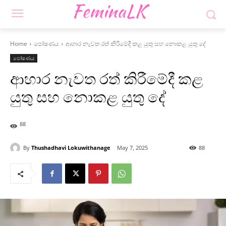
Home
පෝෂණය
ආහාර නැවත රත් කිරීමේදී කළ යුතු සහ නොකළ යුතු දේ
පෝෂණය
ආහාර නැවත රත් කිරීමේදී කළ
යුතු සහ නොකළ යුතු දේ
88
By
Thushadhavi Lokuwithanage
May 7, 2025
88