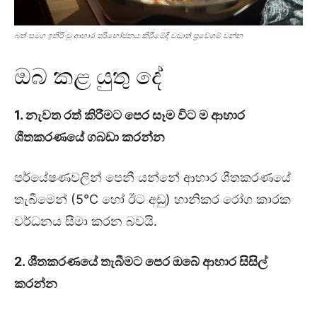
බත් සමග ඉතිරි වූ ආහාර පරිභෝජනය කිරීමේදී වඩාත් ප්‍රවේශම් වන්න
ඔබ කළ යුතු දේ
1. නැවත රත් කිරීමට පෙර සෑම විට ම ආහාර
ශීතකරණයේ ගබඩා කරන්න
පර්යේෂණවලින් පෙනී යන්නේ ආහාර ශීතකරණයේ
තැබීමෙන් (5°C හෝ ඊට අඩු) හානිකර රෝග කාරක
වර්ධනය සීමා කරන බවයි.
2. ශීතකරණයේ තැබීමට පෙර ඔබේ ආහාර සිසිල්
කරන්න