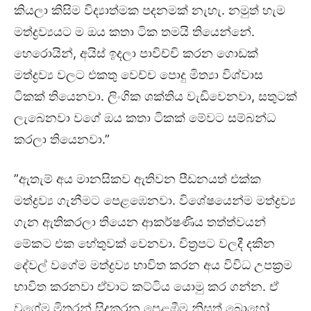
කියලා කිසිම විද්‍යාත්මක පදනමක් නැහැ. නමුත් හැම
මත්ද්‍රව්‍යයට ම ඔය කතා ටික තමයි තියෙන්නේ.
හෙරොයින්, අයිස් ඉදලා පාවිච්චි කරන ගොඩක්
මත්ද්‍රව්‍ය වලට එකතු වෙච්ච පොදු මිත්‍යා විශ්වාස
ටිකක් තියෙනවා. ලිංගික ශක්තිය වැඩිවෙනවා, සතුටක්
ලැබෙනවා වගේ ඔය කතා ටිකක් මේවට සම්බන්ධ
කරලා තියෙනවා.”
”ඇතැම් අය මානසිකව ඇතිවන පීඩනයත් එක්ක
මත්ද්‍රව්‍ය ගැනීමට පෙළඹෙනවා. විශේෂයෙන්ම මත්ද්‍රව්‍ය
ගැන ඇතිකරලා තියෙන ආකර්ෂණිය තත්ත්වයන්
මේකට එක හේතුවක් වෙනවා. චිත්‍රපට වලදී දකින
දේවල් වගේම මත්ද්‍රව්‍ය භාවිත කරන අය විවිධ උපක්‍රම
භාවිත කරනවා ඒවාට කට්ටිය යොමු කර ගන්න. ඒ
වගේම මිතුරන් සිදුකරන පෙළඹීම නිසත් බොහෝ