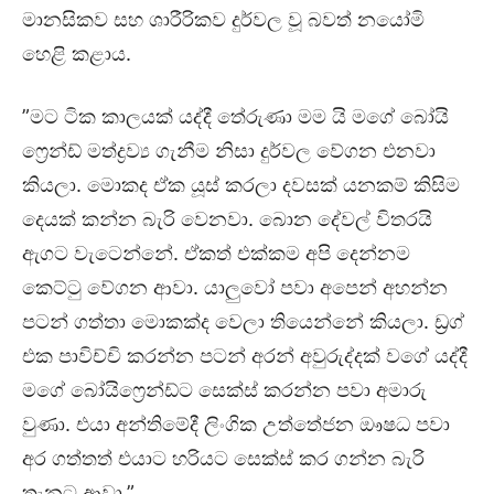
මානසිකව සහ ශාරීරිකව දුර්වල වූ බවත් නයෝමි
හෙළි කළාය.
”මට ටික කාලයක් යද්දී තේරුණා මම යි මගේ බෝයි
ෆ්‍රෙන්ඩ් මත්ද්‍රව්‍ය ගැනීම නිසා දුර්වල වේගන එනවා
කියලා. මොකද ඒක යූස් කරලා දවසක් යනකම් කිසිම
දෙයක් කන්න බැරි වෙනවා. බොන දේවල් විතරයි
ඇගට වැටෙන්නේ. ඒකත් එක්කම අපි දෙන්නම
කෙට්ටු වේගන ආවා. යාලුවෝ පවා අපෙන් අහන්න
පටන් ගත්තා මොකක්ද වෙලා තියෙන්නේ කියලා. ඩ්‍රග්
එක පාවිච්චි කරන්න පටන් අරන් අවුරුද්දක් වගේ යද්දී
මගේ බෝයිෆ්‍රෙන්ඩ්ට සෙක්ස් කරන්න පවා අමාරු
වුණා. එයා අන්තිමේදී ලිංගික උත්තේජන ඖෂධ පවා
අර ගත්තත් එයාට හරියට සෙක්ස් කර ගන්න බැරි
තැනට ආවා.”