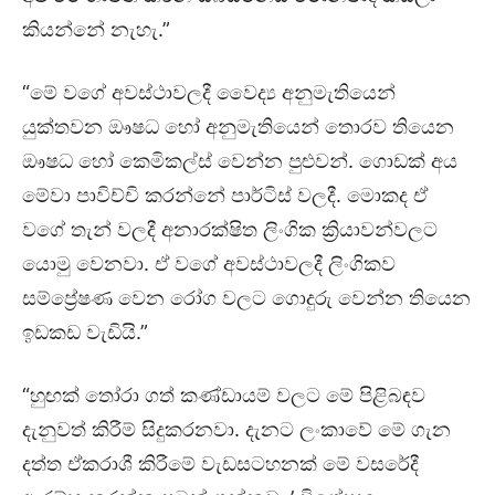
කියන්නේ නැහැ.”
“මේ වගේ අවස්ථාවලදී වෛද්‍ය අනුමැතියෙන්
යුක්තවන ඖෂධ හෝ අනුමැතියෙන් තොරව තියෙන
ඖෂධ හෝ කෙමිකල්ස් වෙන්න පුළුවන්. ගොඩක් අය
මේවා පාවිච්චි කරන්නේ පාර්ටිස් වලදී. මොකද ඒ
වගේ තැන් වලදී අනාරක්ෂිත ලිංගික ක්‍රියාවන්වලට
යොමු වෙනවා. ඒ වගේ අවස්ථාවලදී ලිංගිකව
සම්ප්‍රේෂණ වෙන රෝග වලට ගොදුරු වෙන්න තියෙන
ඉඩකඩ වැඩියි.”
“හුඟක් තෝරා ගත් කණ්ඩායම් වලට මේ පිළිබඳව
දැනුවත් කිරීම් සිදුකරනවා. දැනට ලංකාවේ මේ ගැන
දත්ත ඒකරාශී කිරීමේ වැඩසටහනක් මේ වසරේදී