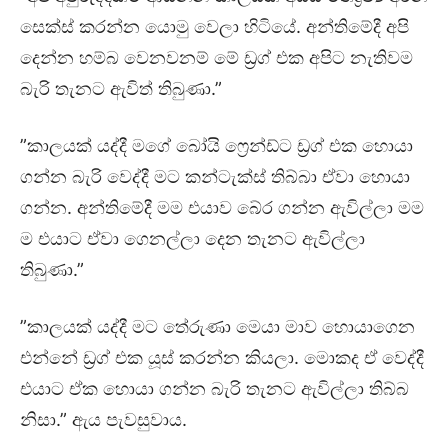
සෙක්ස් කරන්න යොමු වෙලා හිටියේ. අන්තිමේදී අපි
දෙන්න හම්බ වෙනවනම් මේ ඩ්‍රග් එක අපිට නැතිවම
බැරි තැනට ඇවිත් තිබුණා.”
”කාලයක් යද්දී මගේ බෝයි ෆ්‍රෙන්ඩ්ට ඩ්‍රග් එක හොයා
ගන්න බැරි වෙද්දී මට කන්ටැක්ස් තිබ්බා ඒවා හොයා
ගන්න. අන්තිමේදී මම එයාව බේර ගන්න ඇවිල්ලා මම
ම එයාට ඒවා ගෙනල්ලා දෙන තැනට ඇවිල්ලා
තිබුණා.”
”කාලයක් යද්දී මට තේරුණා මෙයා මාව හොයාගෙන
එන්නේ ඩ්‍රග් එක යූස් කරන්න කියලා. මොකද ඒ වෙද්දී
එයාට ඒක හොයා ගන්න බැරි තැනට ඇවිල්ලා තිබ්බ
නිසා.” ඇය පැවසුවාය.