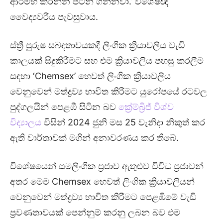
ආරම්භ කරන්න පටන් ගන්නවා.’ විශේෂඥ
වෛද්‍යවරිය පැවසුවාය.
ස්ත්‍රී පුරුෂ සබඳතාවයකදී ලිංගික ක්‍රියාවලිය වැඩි
කාලයක් සිදුකිරීමට සහ එම ක්‍රියාවලිය පහසු කරලීම
සඳහා ‘Chemsex’ හෙවත් ලිංගික ක්‍රියාවලිය
වෙනුවෙන් මත්ද්‍රව්‍ය භාවිත කිරීමට යුරෝපයේ රටවල
පුද්ගලයින් පෙළඹී සිටින බව
ක්‍රේම්බ්‍රිජ් විශ්ව
විද්‍යාලය
විසින් 2024 ජුනි මස 25 වැනිදා නිකුත් කර
ඇති වාර්තාවක් මගින් අනාවරණය කර තිබේ.
විශේෂයෙන් සමලිංගික ප්‍රජාව ඇතුළුව විවිධ ප්‍රජාවන්
අතර මෙම Chemsex හෙවත් ලිංගික ක්‍රියාවලියන්
වෙනුවෙන් මත්ද්‍රව්‍ය භාවිත කිරීමට පෙළඹීමේ වැඩි
ප්‍රවණතාවයක් පෙන්නුම් කරනු ලබන බව එම