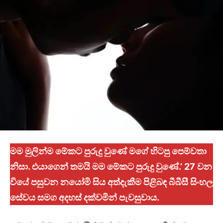
මම මුලින්ම මේකට පුරුදු වුණේ මගේ හිටපු පෙම්වතා
නිසා. එයාගෙන් තමයි මම මේකට පුරුදු වුණේ.’ 27 වන
වියේ පසුවන නයෝමි සිය අත්දැකීම පිළිබඳ බීබීසී සිංහල
සේවය සමග අදහස් දක්වමින් පැවසුවාය.