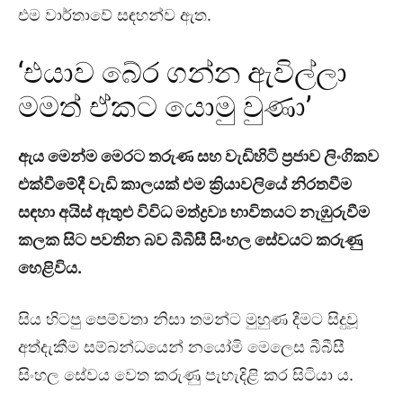
එම වාර්තාවේ සඳහන්ව ඇත.
‘එයාව බේර ගන්න ඇවිල්ලා
මමත් ඒකට යොමු වුණා’
ඇය මෙන්ම මෙරට තරුණ සහ වැඩිහිටි ප්‍රජාව ලිංගිකව
එක්වීමේදී වැඩි කාලයක් එම ක්‍රියාවලියේ නිරතවීම
සඳහා අයිස් ඇතුළු විවිධ මත්ද්‍රව්‍ය භාවිතයට නැඹුරුවීම
කලක සිට පවතින බව බීබීසී සිංහල සේවයට කරුණු
හෙළිවිය.
සිය හිටපු පෙම්වතා නිසා තමන්ට මුහුණ දීමට සිදුවූ
අත්දැකීම සම්බන්ධයෙන් නයෝමි මෙලෙස බීබීසී
සිංහල සේවය වෙත කරුණු පැහැදිළි කර සිටියා ය.