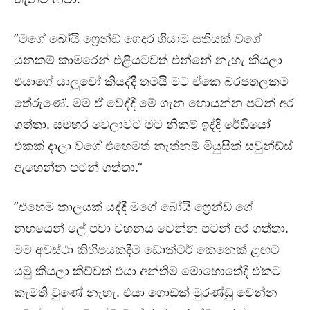
”මගේ බෝයි ෆ්‍රෙන්ඩ් ගෙදර ගියාම සතියක් වගේ
යනකම් කාමරෙන් එළියටවත් එන්නේ නැහැ කියලා
එයාගේ යාලුවෝ කියද්දී තමයි මට ඒකෙ බරපතලකම
තේරුණේ. මම ඒ වෙද්දී මේ ගැන හොයන්න පටන් අර
ගත්තා. සමහර වෙලාවට මට නිකම් ඉද්දි රේඩියෝ
එකක් දාලා වගේ එහෙමත් නැත්නම් මියුසික් සවුන්ඩ්ස්
ඇහෙන්න පටන් ගත්තා.”
”එහෙම කාලයක් යද්දී මගේ බෝයි ෆ්‍රෙන්ඩ් ගේ
නහයෙන් ලේ පවා වහනය වෙන්න පටන් අර ගත්තා.
මම අවස්ථා කිහිපයකදීම ඩොක්ටර් කෙනෙක් ළඟට
යමු කියලා කිව්වත් එයා අන්තිම මොහොතේදී ඒකට
කැමති වුණේ නැහැ. එයා ගොඩක් මුරණ්ඩු වෙන්න