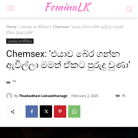
Home
සෞඛ්‍ය හා ජීවිතය
Chemsex: 'එයාව බේර ගන්න ඇවිල්ලා මමත්
ඒකට පුරුදු වුණා'
සෞඛ්‍ය හා ජීවිතය
Chemsex: ‘එයාව බේර ගන්න
ඇවිල්ලා මමත් ඒකට පුරුදු වුණා’
79
By
Thushadhavi Lokuwithanage
February 2, 2025
79