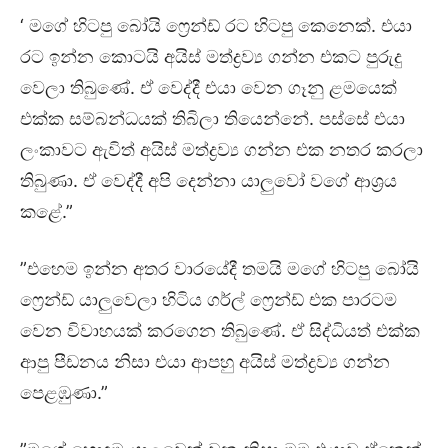
‘ මගේ හිටපු බෝයි ෆ්‍රෙන්ඩ් රට හිටපු කෙනෙක්. එයා
රට ඉන්න කොටයි අයිස් මත්ද්‍රව්‍ය ගන්න එකට පුරුදු
වෙලා තිබුණේ. ඒ වෙද්දී එයා වෙන ගෑනු ළමයෙක්
එක්ක සම්බන්ධයක් තිබිලා තියෙන්නේ. පස්සේ එයා
ලංකාවට ඇවිත් අයිස් මත්ද්‍රව්‍ය ගන්න එක නතර කරලා
තිබුණා. ඒ වෙද්දී අපි දෙන්නා යාලුවෝ වගේ ආශ්‍රය
කළේ.”
”එහෙම ඉන්න අතර වාරයේදී තමයි මගේ හිටපු බෝයි
ෆ්‍රෙන්ඩ් යාලුවෙලා හිටිය ගර්ල් ෆ්‍රෙන්ඩ් එක පාරටම
වෙන විවාහයක් කරගෙන තිබුණේ. ඒ සිද්ධියත් එක්ක
ආපු පීඩනය නිසා එයා ආපහු අයිස් මත්ද්‍රව්‍ය ගන්න
පෙළඹුණා.”