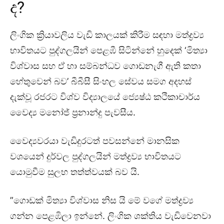
ද?
ලිංගික ක්‍රියාවලිය වැඩි කාලයක් කිරීම සඳහා මත්ද්‍රව්‍ය
භාවිතයට පුද්ගලයින් පෙළඹී සිටින්නේ හුදෙක් ‘මිත්‍යා
විශ්වාස සහ ඒ හා සම්බන්ධව ගොඩනැගී ඇති කතා
හේතුවෙන් බව’ බීබීසී සිංහල සේවය සමග අදහස්
දැක්වූ රජරට විශ්ව විද්‍යාලයේ ජ්‍යෙෂ්ඨ කථිකාචාර්ය
වෛද්‍ය මනෝජ් ප්‍රනාන්දු පැවසීය.
වෛද්‍යවරයා වැඩිදුරටත් පවසන්නේ මානසික
වශයෙන් දුර්වල පුද්ගලයින් මත්ද්‍රව්‍ය භාවිතයට
යොමුවීම සුලභ තත්ත්වයක් බව යි.
”ගොඩක් මිත්‍යා විශ්වාස නිස යි මේ වගේ මත්ද්‍රව්‍ය
ගන්න පෙළඹිලා ඉන්නේ. ලිංගික ශක්තිය වැඩිවෙනවා