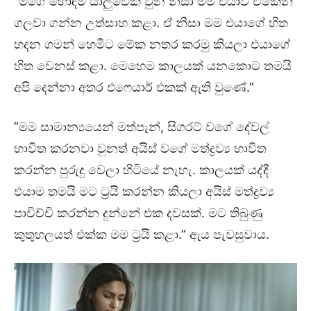
”මගේ හොඳම යාලුවෙක් වුන නිසා මම එයාව ඒකෙන්
ගලවා ගන්න උත්සාහ කළා. ඒ නිසා මම එයාගේ හිත
හදන ගමන් හෙමීට මේක නතර කරමු කියලා එයාගේ
හිත වෙනස් කළා. මෙහෙම කාලයක් යනකොට තමයි
අපි දෙන්නා අතර එෆෙයාර් එකක් ඇති වුණේ.”
”මම සාමාන්‍යයෙන් මත්පැන්, සිගරට් වගේ දේවල්
භාවිත කරනවා වුනත් අයිස් වගේ මත්ද්‍රව්‍ය භාවිත
කරන්න පුරුදු වෙලා හිටියේ නැහැ. කාලයක් යද්දී
එයාම තමයි මට ට්‍රයි කරන්න කියලා අයිස් මත්ද්‍රව්‍ය
පාවිච්චි කරන්න දුන්නේ එක දවසක්. මට තිබුණු
කුතුහලයත් එක්ක මම ට්‍රයි කළා.” ඇය පැවසුවාය.