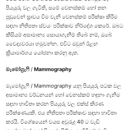
පියයුරු වල ගැටිති, සමේ වෙනස්කම් හෝ තන
පුඩුවෙන් ස්‍රාවය වීම වැනි වෙනස්කම් පරීක්ෂා කිරීම
සඳහා නිතිපතා ස්වයං පරීක්ෂාව නිර්දේශ කෙරේ. ඔබට
කිසියම් අසාමාන්‍ය සොයාගැනීම් තිබේ නම්, ඔබේ
වෛද්‍යවරයා හමුවන්න. එවිට ඔවුන් ඊළඟ
ක්‍රියාමාර්ගය යෝජනා කරනු ඇත.
මැමෝග්‍රැෆි
/
Mammography
මැමෝග්‍රැෆි / Mammography යනු පියයුරු පටක වල
අසාමාන්‍ය වර්ධනයන් හෝ වෙනස්කම් හඳුනා ගැනීම
සඳහා භාවිතා කරන පියයුරු වල එක්ස් කිරණ
පරීක්ෂණයකි. එය නිතිපතා පරීක්ෂාව සඳහා භාවිතා
කරයි. විශේෂයෙන් වයස අවුරුදු 40 ට වැඩි