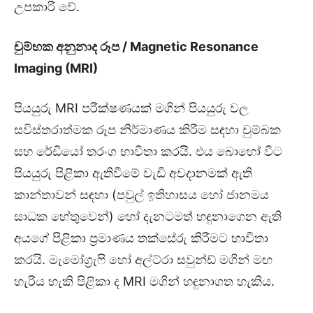
උපකාරී වේ.
චුම්භක අනුනාද රූප /
Magnetic Resonance
Imaging (MRI)
පියයුරු MRI පරීක්ෂණයක් මගින් පියයුරු වල
සවිස්තරාත්මක රූප නිර්මාණය කිරීම සඳහා චුම්බක
සහ රේඩියෝ තරංග භාවිතා කරයි. එය බොහෝ විට
පියයුරු පිළිකා ඇතිවීමේ වැඩි අවදානමක් ඇති
කාන්තාවන් සඳහා (පවුල් ඉතිහාසය හෝ ජානමය
සාධක හේතුවෙන්) හෝ දැනටමත් හඳුනාගෙන ඇති
අයගේ පිළිකා ප්‍රමාණය තක්සේරු කිරීමට භාවිතා
කරයි. මැමෝග්‍රැෆි හෝ අල්ට්රා සවුන්ඩ් මගින් මඟ
හැරිය හැකි පිළිකා ද MRI මගින් හඳුනාගත හැකිය.