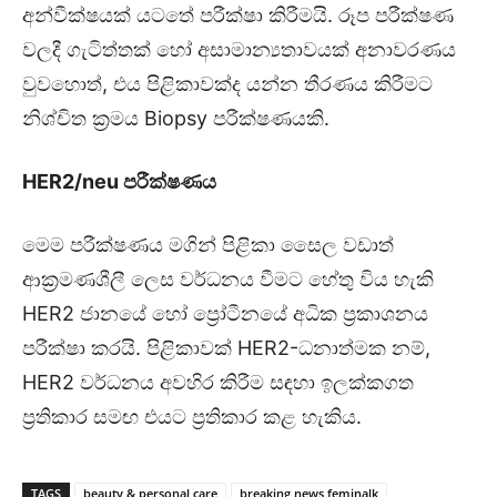
අන්වීක්ෂයක් යටතේ පරීක්ෂා කිරීමයි. රූප පරීක්ෂණ
වලදී ගැටිත්තක් හෝ අසාමාන්‍යතාවයක් අනාවරණය
වුවහොත්, එය පිළිකාවක්ද යන්න තීරණය කිරීමට
නිශ්චිත ක්‍රමය Biopsy පරීක්ෂණයකි.
HER2/neu
පරීක්ෂණය
මෙම පරීක්ෂණය මගින් පිළිකා සෛල වඩාත්
ආක්‍රමණශීලී ලෙස වර්ධනය වීමට හේතු විය හැකි
HER2 ජානයේ හෝ ප්‍රෝටීනයේ අධික ප්‍රකාශනය
පරීක්ෂා කරයි. පිළිකාවක් HER2-ධනාත්මක නම්,
HER2 වර්ධනය අවහිර කිරීම සඳහා ඉලක්කගත
ප්‍රතිකාර සමඟ එයට ප්‍රතිකාර කළ හැකිය.
TAGS
beauty & personal care
breaking news feminalk