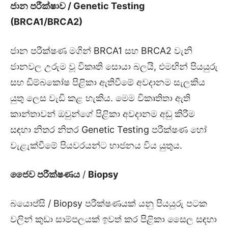
ජාන පරීක්ෂාව /
Genetic Testing
(
BRCA1/BRCA2)
ජාන පරීක්ෂණ මගින් BRCA1 සහ BRCA2 වැනි
ජානවල උරුම වූ විකෘති සොයා බලයි, එමඟින් පියයුරු
සහ ඩිම්බකෝෂ පිළිකා ඇතිවීමේ අවදානම සැලකිය
යුතු ලෙස වැඩි කළ හැකිය. මෙම විකෘතිතා ඇති
කාන්තාවන් ඔවුන්ගේ පිළිකා අවදානම අඩු කිරීම
සඳහා නිතර නිතර Genetic Testing පරීක්ෂණ හෝ
වැළැක්වීමේ පියවරයන්ට භාජනය විය යුතුය.
ජෛව පරීක්ෂණය
/
Biopsy
බයොප්සි / Biopsy පරීක්ෂණයක් යනු පියයුරු පටක
වලින් කුඩා සාම්පලයක් ඉවත් කර පිළිකා සෛල සඳහා