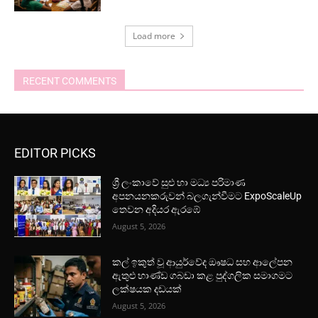
Load more
RECENT COMMENTS
EDITOR PICKS
ශ්‍රී ලංකාවේ සුළු හා මධ්‍ය පරිමාණ
අපනයනකරුවන් බලගැන්වීමට ExpoScaleUp
තෙවන අදියර ඇරඹේ
August 5, 2026
කල් ඉකුත් වූ ආයුර්වේද ඖෂධ සහ ආලේපන
ඇතුළු භාණ්ඩ ගබඩා කළ පුද්ගලික සමාගමට
ලක්ෂයක දඩයක්
August 5, 2026