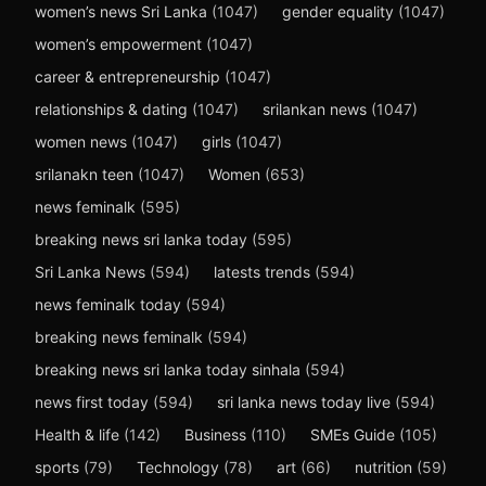
women’s news Sri Lanka
(1047)
gender equality
(1047)
women’s empowerment
(1047)
career & entrepreneurship
(1047)
relationships & dating
(1047)
srilankan news
(1047)
women news
(1047)
girls
(1047)
srilanakn teen
(1047)
Women
(653)
news feminalk
(595)
breaking news sri lanka today
(595)
Sri Lanka News
(594)
latests trends
(594)
news feminalk today
(594)
breaking news feminalk
(594)
breaking news sri lanka today sinhala
(594)
news first today
(594)
sri lanka news today live
(594)
Health & life
(142)
Business
(110)
SMEs Guide
(105)
sports
(79)
Technology
(78)
art
(66)
nutrition
(59)