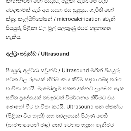
කාන්තාවන් හෝ පියයුරු පිළිකා ඇතිවීමේ වැඩි
අවදානමක් ඇති අය සඳහා එය සුදුසුය. ගැටිති හෝ
ක්ෂුද්‍ර කැල්සිෆිකේෂන් / microcalcification sවැනි
පියයුරු පිළිකා වල මුල් සලකුණු එයට හඳුනාගත
හැකිය.
අල්ට්‍රා සවුන්ඩ්
/
Ultrasound
පියයුරු අල්ට්රා සවුන්ඩ් / Ultrasound මගින් පියයුරු
පටක වල රූපයක් නිර්මාණය කිරීම සඳහා ශබ්ද තරංග
භාවිතා කරයි. මැමෝග්‍රෑම් එකක දක්නට ලැබෙන සැක
සහිත ප්‍රදේශයක් තවදුරටත් විමර්ශනය කිරීමට එය
බොහෝ විට භාවිතා කරයි. Ultrasound ඝන ස්කන්ධ
(පිළිකා විය හැකි) සහ තරලයෙන් පිරුණු ගෙඩි
(සාමාන්‍යයෙන් මෘදු) අතර වෙනස හඳුනා ගැනීමට