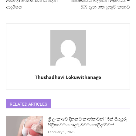
අමන්දා කාන්තාවන්ට දෙන
සෞඛ්‍යයට බලපාන ආකාරය –
ආදර්ශය
ඔබ දැන ගත යුතුම කතාව
Thushadhavi Lokuwithanage
RELATED ARTICLES
ශ්‍රී ලංකාවේ දිනකට කාන්තාවන් 15ක් පියයුරු
පිළිකාවට ගොදුරු බවට හෙළිදරව්වක්
February 9, 2026