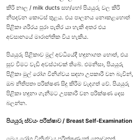
කිරි නාල / milk ducts සහ/හෝ පියයුරු වල කිරි
නිපදවන කොටස් තුළය. එය පාලනය නොකළහොත්
පිළිකා ශරීරය පුරා පැතිර යා හැකි අතර එය
අවසානයේ මාරාන්තික විය හැකිය.
පියයුරු පිළිකාව මුල් අවධියේදී හඳුනාගත හොත්, එය
සුව වීමට වැඩි අවස්ථාවක් තිබේ. එමනිසා, පියයුරු
පිළිකා මුල් රෝග විනිශ්චය සඳහා උපකාරී වන බැවින්,
ඔබ නිතිපතා පරීක්ෂණ සිදු කිරීම වැදගත් වේ. පියයුරු
පිළිකා හඳුනා ගැනීමට උපකාරී වන පරීක්ෂණ දෙස
බලන්න.
පියයුරු ස්වයං පරීක්ෂාව /
Breast Self-Examination
මෙය රෝග විනිශ්චය පරීක්ෂණයක් නොවුනත්,