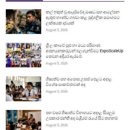
කල් ඉකුත් වූ ආයුර්වේද ඖෂධ සහ ආලේපන
ඇතුළු භාණ්ඩ ගබඩා කළ පුද්ගලික සමාගමට
ලක්ෂයක දඩයක්
August 5, 2026
ශ්‍රී ලංකාවේ සුළු හා මධ්‍ය පරිමාණ
අපනයනකරුවන් බලගැන්වීමට ExpoScaleUp
තෙවන අදියර ඇරඹේ
August 5, 2026
ශිෂ්‍යත්ව සහ අපොස උසස් පෙළට අදාළ
විශේෂ සාකච්ඡාවක් අද
August 5, 2026
පහ වසර ශිෂ්‍යත්ව විභාගයට අදාළ සියලුම
උපකාර පන්ති අද මැදියම් රැයේ සිට තහනම්
August 5, 2026