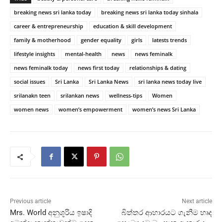
breaking news sri lanka today
breaking news sri lanka today sinhala
career & entrepreneurship
education & skill development
family & motherhood
gender equality
girls
latests trends
lifestyle insights
mental-health
news
news feminalk
news feminalk today
news first today
relationships & dating
social issues
Sri Lanka
Sri Lanka News
sri lanka news today live
srilanakn teen
srilankan news
wellness-tips
Women
women news
women’s empowerment
women’s news Sri Lanka
Previous article
Next article
Mrs. World අනුශූරිය ඉෂාදි
බිත්තර ආහාරයට ගැනීම හෘද