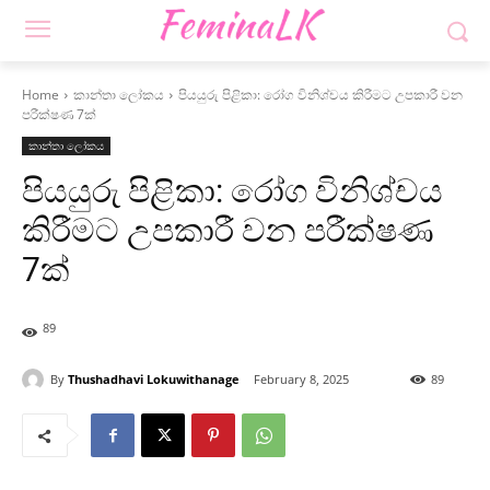
Home
කාන්තා ලෝකය
පියයුරු පිළිකා: රෝග විනිශ්චය කිරීමට උපකාරී වන
පරීක්ෂණ 7ක්
කාන්තා ලෝකය
පියයුරු පිළිකා: රෝග විනිශ්චය
කිරීමට උපකාරී වන පරීක්ෂණ
7ක්
89
By
Thushadhavi Lokuwithanage
February 8, 2025
89