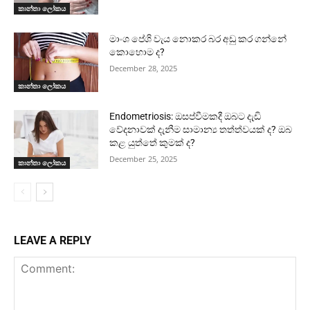
කාන්තා ලෝකය
මාංශ පේශි වැය නොකර බර අඩු කර ගන්නේ
කොහොම ද?
December 28, 2025
කාන්තා ලෝකය
Endometriosis: ඔසප්වීමකදී ඔබට දැඩි
වේදනාවක් දැනීම සාමාන්‍ය තත්ත්වයක් ද? ඔබ
කළ යුත්තේ කුමක් ද?
December 25, 2025
කාන්තා ලෝකය
LEAVE A REPLY