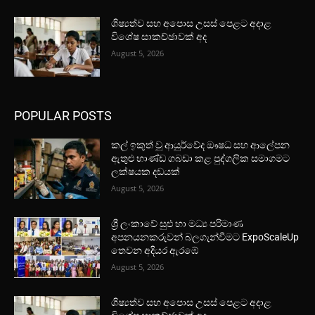
ශිෂ්‍යත්ව සහ අපොස උසස් පෙළට අදාළ
විශේෂ සාකච්ඡාවක් අද
August 5, 2026
POPULAR POSTS
කල් ඉකුත් වූ ආයුර්වේද ඖෂධ සහ ආලේපන
ඇතුළු භාණ්ඩ ගබඩා කළ පුද්ගලික සමාගමට
ලක්ෂයක දඩයක්
August 5, 2026
ශ්‍රී ලංකාවේ සුළු හා මධ්‍ය පරිමාණ
අපනයනකරුවන් බලගැන්වීමට ExpoScaleUp
තෙවන අදියර ඇරඹේ
August 5, 2026
ශිෂ්‍යත්ව සහ අපොස උසස් පෙළට අදාළ