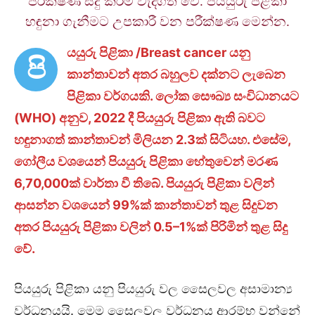
පරීක්ෂණ සිදු කිරීම වැදගත් වේ. පියයුරු පිළිකා
හඳුනා ගැනීමට උපකාරී වන පරීක්ෂණ මෙන්න.
යයුරු පිළිකා /Breast cancer යනු
පි
කාන්තාවන් අතර බහුලව දක්නට ලැබෙන
පිළිකා වර්ගයකි. ලෝක සෞඛ්‍ය සංවිධානයට
(WHO) අනුව, 2022 දී පියයුරු පිළිකා ඇති බවට
හඳුනාගත් කාන්තාවන් මිලියන 2.3ක් සිටියහ. එසේම,
ගෝලීය වශයෙන් පියයුරු පිළිකා හේතුවෙන් මරණ
6,70,000ක් වාර්තා වී තිබේ. පියයුරු පිළිකා වලින්
ආසන්න වශයෙන් 99%ක් කාන්තාවන් තුළ සිදුවන
අතර පියයුරු පිළිකා වලින් 0.5–1%ක් පිරිමින් තුළ සිදු
වේ.
පියයුරු පිළිකා යනු පියයුරු වල සෛලවල අසාමාන්‍ය
වර්ධනයයි. මෙම සෛලවල වර්ධනය ආරම්භ වන්නේ