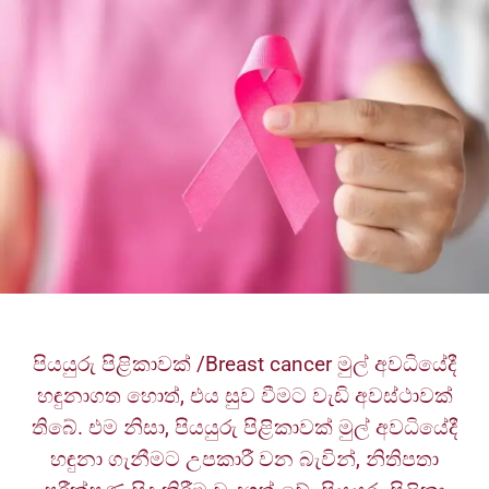
පියයුරු පිළිකාවක් /Breast cancer මුල් අවධියේදී
හඳුනාගත හොත්, එය සුව වීමට වැඩි අවස්ථාවක්
තිබේ. එම නිසා, පියයුරු පිළිකාවක් මුල් අවධියේදී
හඳුනා ගැනීමට උපකාරී වන බැවින්, නිතිපතා