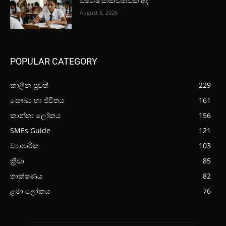
විශේෂ සාකච්ඡාවක් අද
August 5, 2026
POPULAR CATEGORY
කාලීන පුවත්
229
සෞඛ්‍ය හා ජීවිතය
161
කාන්තා ලෝකය
156
SMEs Guide
121
ව්‍යාපාරික
103
ක්‍රීඩා
85
තාක්ෂණය
82
ළමා ලෝකය
76