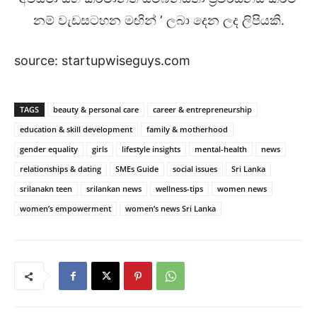
නම් වැඩසටහන මඟින් ‘ ලබා දෙන ලද ලිපියකි.
source: startupwiseguys.com
TAGS
beauty & personal care
career & entrepreneurship
education & skill development
family & motherhood
gender equality
girls
lifestyle insights
mental-health
news
relationships & dating
SMEs Guide
social issues
Sri Lanka
srilanakn teen
srilankan news
wellness-tips
women news
women’s empowerment
women’s news Sri Lanka