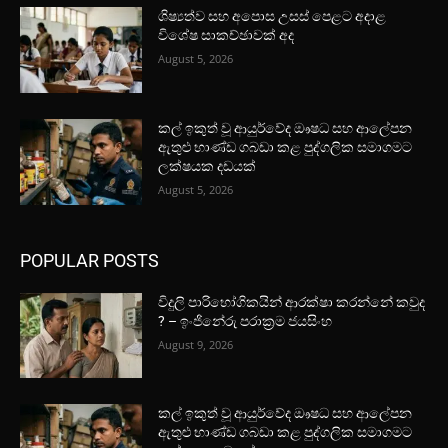
ශිෂ්‍යත්ව සහ අපොස උසස් පෙළට අදාළ
විශේෂ සාකච්ඡාවක් අද
August 5, 2026
කල් ඉකුත් වූ ආයුර්වේද ඖෂධ සහ ආලේපන
ඇතුළු භාණ්ඩ ගබඩා කළ පුද්ගලික සමාගමට
ලක්ෂයක දඩයක්
August 5, 2026
POPULAR POSTS
විදුලි පාරිභෝගිකයින් ආරක්ෂා කරන්නේ කවුද
? – ඉංජිනේරු පරාක්‍රම ජයසිංහ
August 9, 2026
කල් ඉකුත් වූ ආයුර්වේද ඖෂධ සහ ආලේපන
ඇතුළු භාණ්ඩ ගබඩා කළ පුද්ගලික සමාගමට