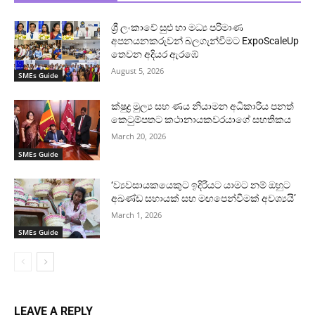
ශ්‍රී ලංකාවේ සුළු හා මධ්‍ය පරිමාණ
අපනයනකරුවන් බලගැන්වීමට ExpoScaleUp
තෙවන අදියර ඇරඹේ
August 5, 2026
SMEs Guide
ක්ෂුද්‍ර මුල්‍ය සහ ණය නියාමන අධිකාරිය පනත්
කෙටුම්පතට කථානායකවරයාගේ සහතිකය
March 20, 2026
SMEs Guide
‘ව්‍යවසායකයෙකුට ඉදිරියට යාමට නම් ඔහුට
අඛණ්ඩ සහායක් සහ මඟපෙන්වීමක් අවශ්‍යයි’
March 1, 2026
SMEs Guide
LEAVE A REPLY