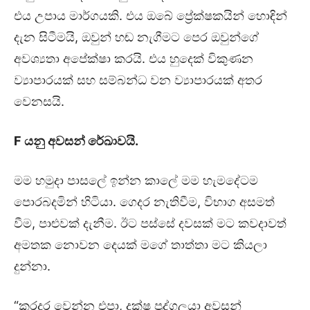
එය උපාය මාර්ගයකි. එය ඔබේ ප්‍රේක්ෂකයින් හොඳින්
දැන සිටීමයි, ඔවුන් හඬ නැගීමට පෙර ඔවුන්ගේ
අවශ්‍යතා අපේක්ෂා කරයි. එය හුදෙක් විකුණන
ව්‍යාපාරයක් සහ සම්බන්ධ වන ව්‍යාපාරයක් අතර
වෙනසයි.
F
යනු අවසන් රේඛාවයි.
මම හමුදා පාසලේ ඉන්න කාලේ මම හැමදේටම
පොරබදමින් හිටියා. ගෙදර නැතිවීම, විභාග අසමත්
වීම, පාළුවක් දැනීම. ඊට පස්සේ දවසක් මට කවදාවත්
අමතක නොවන දෙයක් මගේ තාත්තා මට කියලා
දුන්නා.
“කරදර වෙන්න එපා, දක්ෂ පුද්ගලයා අවසන්