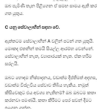
ඔබ පැමිණි තැන පිළිගෙන ඒ සමඟ සාමය ඇති කර
ගත යුතුය.
C
යනු සේවාලාභීන් සඳහා වේ.
ඇත්තටම සේවාලාභීන් A වලින් පටන් ගත යුතුයි.
මොකද එතනින් තමයි සියල්ල ආරම්භ වෙන්නේ.
සේවාලාභීන් නැත, ව්‍යාපාරයක් නැත. ඒක හරිම
සරලයි.
ඔබට හොඳම නිෂ්පාදනය, වඩාත්ම දීප්තිමත් අදහස,
වඩාත්ම විප්ලවීය සේවාව තිබිය හැකිය. නමුත්
කිසිවෙකුට එය අවශ්‍ය නැතිනම්? ඔබ ඔබටම කතා
කරනවා පමණයි. කතා කිරීමට පෙර සවන් දීමට
ඉගෙන ගන්න.