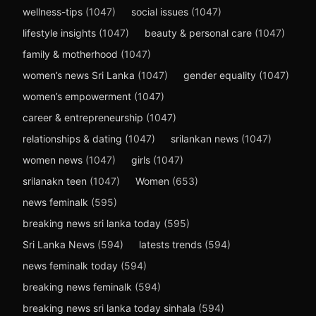
wellness-tips
(1047)
social issues
(1047)
lifestyle insights
(1047)
beauty & personal care
(1047)
family & motherhood
(1047)
women’s news Sri Lanka
(1047)
gender equality
(1047)
women’s empowerment
(1047)
career & entrepreneurship
(1047)
relationships & dating
(1047)
srilankan news
(1047)
women news
(1047)
girls
(1047)
srilanakn teen
(1047)
Women
(653)
news feminalk
(595)
breaking news sri lanka today
(595)
Sri Lanka News
(594)
latests trends
(594)
news feminalk today
(594)
breaking news feminalk
(594)
breaking news sri lanka today sinhala
(594)