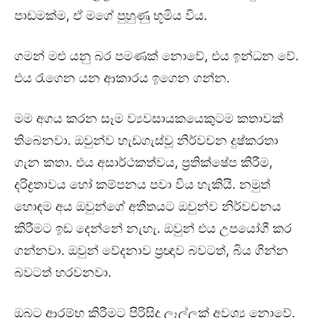
පාඩමක්ම, ඒ මගේ පුහුණු භූමිය විය.
ගමන් මළු යනු බර පමණක් නොවේ, එය ඉන්ධන වේ.
එය රැගෙන යන ආකාරය ඉගෙන ගන්න.
මම අගය කරන සෑම ව්‍යවසායකයෙකුටම කතාවක්
තිබෙනවා. ඔවුන්ව හැඩගැස්වූ නිර්වචන දුෂ්කරතා
ගැන කතා. එය අසාර්ථකත්වය, ප්‍රතික්ෂේප කිරීම,
දරිද්‍රතාවය හෝ කම්පනය පවා විය හැකියි. නමුත්
හොඳම අය ඔවුන්ගේ අතීතයට ඔවුන්ව නිර්වචනය
කිරීමට ඉඩ දෙන්නේ නැහැ. ඔවුන් එය උපයෝගී කර
ගන්නවා. ඔවුන් වේදනාව ප්‍රඥාව බවටත්, බිය ගින්න
බවටත් හරවනවා.
ඔබට ආරම්භ කිරීමට පිරිසිදු ලෑල්ලක් අවශ්‍ය නොවේ.