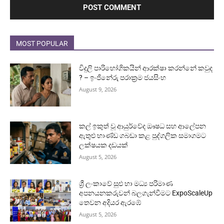
MOST POPULAR
විදුලි පාරිභෝගිකයින් ආරක්ෂා කරන්නේ කවුද
? – ඉංජිනේරු පරාක්‍රම ජයසිංහ
August 9, 2026
කල් ඉකුත් වූ ආයුර්වේද ඖෂධ සහ ආලේපන
ඇතුළු භාණ්ඩ ගබඩා කළ පුද්ගලික සමාගමට
ලක්ෂයක දඩයක්
August 5, 2026
ශ්‍රී ලංකාවේ සුළු හා මධ්‍ය පරිමාණ
අපනයනකරුවන් බලගැන්වීමට ExpoScaleUp
තෙවන අදියර ඇරඹේ
August 5, 2026