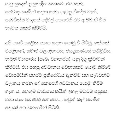
යනු හුදෙක් ලුහුබැඳීම නොවේ. එය සැබෑ
සේවාදායකයින් සඳහා සැබෑ ගැටලු විසඳීම වැනි,
සැබවින්ම වැදගත් දේවල් කෙරෙහි එම ඇබ්බැහි වීම
නැවත සකස් කිරීමයි.
අපි කෙටි කාලීන ත්‍යාග සඳහා යොමු වී සිටිමු. ඉක්මන්
ජයග්‍රහණ, සමාජ වලංගුභාවය, ජයග්‍රහණයේ කඩිමුඩිය.
නමුත් ව්‍යාපාරය (සැබෑ ව්‍යාපාරය) යනු දිගු ක්‍රීඩාවක්
කිරීමයි. එය පහසු අවධානය වෙනතකට යොමු කිරීමේ
ඩොපමයින් පහරට ප්‍රතිරෝධය දැක්වීම සහ සැබවින්ම
චලනය කරන දේ කෙරෙහි අවධානය යොමු කිරීම
ගැන ය. හොඳම ව්‍යවසායකයින් ඉහළ මට්ටම් පසුපස
හඹා යාම පමණක් නොවේ…. ඔවුන් කල් පවතින
දෙයක් ගොඩනඟමින් සිටිති.