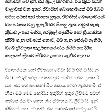
නොවන බව දනී. එය අවුල් සහගතය, එය කුඩා සටන්
මාලාවක් වන අතර
,
ඒවායින් බොහොමයක් ඔබ ඔබම
සම
ඟ
සටන් කර ජයගත යුතුය. ඒවායින් බොහොමයක්
ඔබ පරාජය වනු ඇතැයි ඔබ සිතනු ඇත. නමුත් සැබෑ
ක්‍රීඩාව උපාය මාර්ග
,
අරමුදල් සැපයීම හෝ ක්‍රියාත්මක
කිරීම ගැන පමණක් නොව
,
ඔබ ගැන තේරුම් ගැනීම
,
ඔබේ දුර්වලතා කළමනාකරණය කිරීම සහ දීර්ඝ
කාලයක් ක්‍රීඩාව කිරීමට ඉගෙන ගැනීම ගැන ය.
ව්‍යාපාරයක හෝ ජීවිතයේ වේවා (මම හිර වී සිටින
විට) දේවල් සරල වචනවලට කැඩීමට එය උපකාරී
වන බව මම බොහෝ විට සොයාගෙන ඇත්තෙමි. ඒ
නිසා මම මෙම හෝඩිය අකුරින් අකුර ලිවීමට පටන්
ගත්තේ එය මා ගෙන ගිය ස්ථානය බැලීමට යි. අන්
කිසිවක් නොවේ නම්, එය කාරණයක් ඔප්පු කරයි.