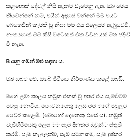
කළහොත් දේවල් නිසි තැනට වැටෙනු ඇත. ඔබ මෙය
කියවන්නේ නම්, එයින් අදහස් වන්නේ මම එයට
බෙහෙවින් කැමති වූ නිසා මම එය එලෙසම තැබුවෙමි,
නැතහොත් මම කිසි විටෙකත් එක වචනයක් මත පදිංචි
වී නැත.
B
යනු ගමන් මළු සඳහා ය.
ඔබ ඔබම වේ. ඔබේ ජීවිතය නිර්මාණය කළේ ඔබයි.
මගේ ළමා කාලය කටුක එකක් වූ අතර එය සැමවිටම
පහසු නොවීය. යෞවනයෙකු ලෙස මම මගේ පවුලට
වෛර කළෙමි. (බොහෝ දෙනෙකු එසේ ය). නමුත්
වැඩිහිටියෙකු ලෙස මම සෑම දිනකම ඔවුන්ට ස්තූති
කරමි. සෑම කැළලක්ම, සෑම සටනක්ම, සෑම දුෂ්කර