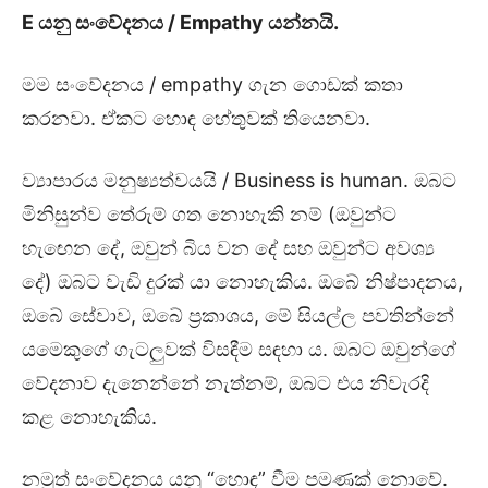
E
යනු සංවේදනය /
Empathy
යන්නයි.
මම සංවේදනය / empathy ගැන ගොඩක් කතා
කරනවා. ඒකට හොඳ හේතුවක් තියෙනවා.
ව්‍යාපාරය මනුෂ්‍යත්වයයි / Business is human. ඔබට
මිනිසුන්ව තේරුම් ගත නොහැකි නම් (ඔවුන්ට
හැඟෙන දේ, ඔවුන් බිය වන දේ සහ ඔවුන්ට අවශ්‍ය
දේ) ඔබට වැඩි දුරක් යා නොහැකිය. ඔබේ නිෂ්පාදනය,
ඔබේ සේවාව, ඔබේ ප්‍රකාශය, මේ සියල්ල පවතින්නේ
යමෙකුගේ ගැටලුවක් විසඳීම සඳහා ය. ඔබට ඔවුන්ගේ
වේදනාව දැනෙන්නේ නැත්නම්, ඔබට එය නිවැරදි
කළ නොහැකිය.
නමුත් සංවේදනය යනු “හොඳ” වීම පමණක් නොවේ.