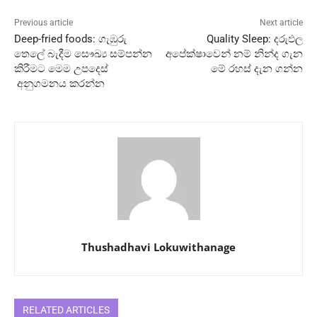
Previous article
Next article
Deep-fried foods: ගැඹුරු
Quality Sleep: දරුඵල
තෙලේ බැදීම සෞඛ්‍ය සම්පන්න
අපේක්ෂාවෙන් නම් නින්ද ගැන
කිරීමට මෙම උපදෙස්
මේ රහස් දැන ගන්න
අනුගමනය කරන්න
Thushadhavi Lokuwithanage
RELATED ARTICLES