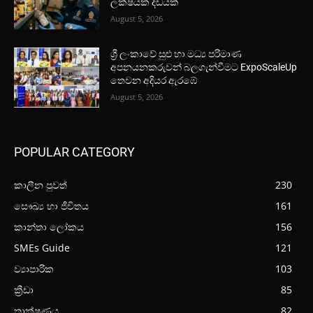
ලක්ෂයක දඩයක්
August 5, 2026
ශ්‍රී ලංකාවේ සුළු හා මධ්‍ය පරිමාණ
අපනයනකරුවන් බලගැන්වීමට ExpoScaleUp
තෙවන අදියර ඇරඹේ
August 5, 2026
POPULAR CATEGORY
කාලීන පුවත්
230
සෞඛ්‍ය හා ජීවිතය
161
කාන්තා ලෝකය
156
SMEs Guide
121
ව්‍යාපාරික
103
ක්‍රීඩා
85
තාක්ෂණය
82