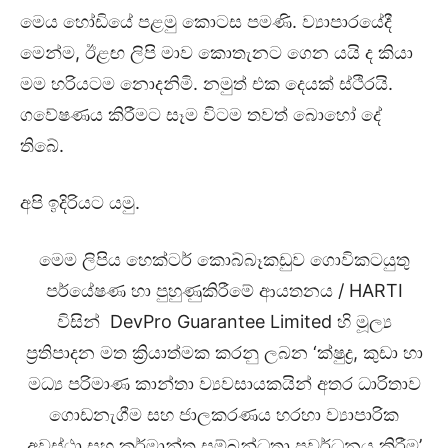
මෙය හෝඩියේ පළමු කොටස පමණි. ව්‍යාපාරයේදී
මෙන්ම, ඊළඟ ලිපි මාව කොතැනට ගෙන යයි ද කියා
මම හරියටම නොදනිමි. නමුත් එක දෙයක් ස්ථිරයි.
ගවේෂණය කිරීමට සෑම විටම තවත් බොහෝ දේ
තිබේ.
අපි ඉදිරියට යමු.
මෙම ලිපිය හෙක්ටර් කොබ්බෑකඩුව ගොවිකටයුතු
පර්යේෂණ හා පුහුණුකිරීමේ ආයතනය / HARTI
විසින් DevPro Guarantee Limited හි මූල්‍ය
ප්‍රතිපාදන මත ක්‍රියාත්මක කරනු ලබන ‘ක්ෂුද්‍ර, කුඩා හා
මධ්‍ය පරිමාණ කාන්තා ව්‍යවසායකයින් අතර ධාරිතාව
ගොඩනැගීම සහ ජාලකරණය හරහා ව්‍යාපාරික
අවස්ථා සහ කර්මාන්ත සම්බන්ධතා ප්‍රවර්ධනය කිරීම’