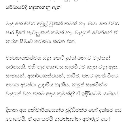
රේඛාවේදී හඳුනාගනු ඇත”
මැද කොච්චර අවුල් වුණත් කමක් නෑ. ඔයා කොච්චර
පාර දිගේ පැටලුණත් කමක් නෑ. වැදගත් වෙන්නේ ඒ
නරක සීමාව තරණය කරන එක.
ව්‍යවසායකත්වය යනු කෙටි දුරක් නොව මැරතන්
තරගයකි. එහි මැද කොටස සැමවිටම කැත වනු ඇත.
සැකයන්, අසාර්ථකත්වයන්, හැරීම්, ඔබට ඉවත් වීමට
අවශ්‍ය අවස්ථා උදාවිය හැකිය. නමුත් සැබවින්ම
වැදගත් වන එකම දෙය කුමක්ද? ඒ ඉදිරියටම යාමය !
දිනන අය අනිවාර්යයෙන්ම බුද්ධිමත්ම හෝ දක්ෂම අය
නෙවෙයි. ඒ අය තමයි නවත්තන්න අමාරුම අය !