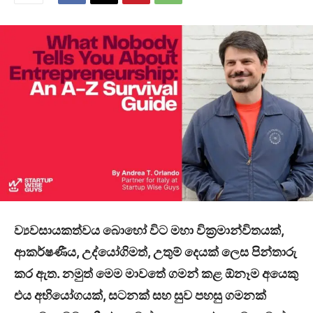
ව්‍යවසායකත්වය බොහෝ විට මහා වික්‍රමාන්විතයක්
,
ආකර්ෂණීය
,
උද්යෝගිමත්
,
උතුම් දෙයක් ලෙස පින්තාරු
කර ඇත. නමුත් මෙම මාවතේ ගමන් කළ ඕනෑම අයෙකු
එය අභියෝගයක්, සටනක් සහ සුව පහසු ගමනක්