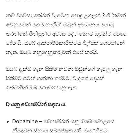
නව ව්‍යවසායකයින් වැටෙන පොදු උගුලක් ? ඒ ‘තමන්
වෙනුවෙන් ගොඩනැගීම’. ඔවුන් අවධානය යොමු
කරන්නේ මිනිසුන්ට අවශ්‍ය දේට නොව ඔවුන්ට අවශ්‍ය
දේට යි. ඔබේ ආත්මාර්ථකාමිත්වය බිල්පත් ගෙවන්නේ
නැත. ඔබේ ගනුදෙනුකරුවන් එසේ කරයි.
ඔබේ දැක්ම ගැන සිතීම නවතා ඔවුන්ගේ ගැටලු ගැන
සිතීමට පටන් ගන්නා තරමට, වැදගත් දෙයක්
ඉක්මනින් ඔබ ගොඩනඟනු ඇත.
D
යනු ඩොපමයින් සඳහා ය.
Dopamine – ඩොපමයින් යනු ඔබේ මොළයේ
නිපදවන ස්නායු සම්ප්‍රේෂකයකි. එය “හිතට