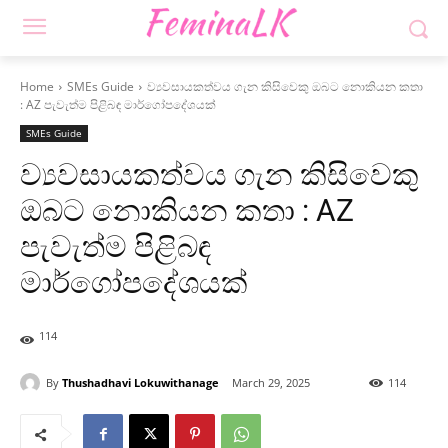
Home
SMEs Guide
ව්‍යවසායකත්වය ගැන කිසිවෙකු ඔබට නොකියන කතා
: AZ පැවැත්ම පිළිබඳ මාර්ගෝපදේශයක්
SMEs Guide
ව්‍යවසායකත්වය ගැන කිසිවෙකු
ඔබට නොකියන කතා : AZ
පැවැත්ම පිළිබඳ
මාර්ගෝපදේශයක්
114
By
Thushadhavi Lokuwithanage
March 29, 2025
114