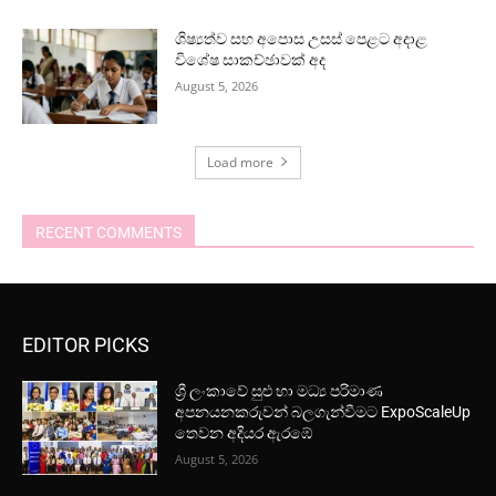
ශිෂ්‍යත්ව සහ අපොස උසස් පෙළට අදාළ
විශේෂ සාකච්ඡාවක් අද
August 5, 2026
Load more
RECENT COMMENTS
EDITOR PICKS
ශ්‍රී ලංකාවේ සුළු හා මධ්‍ය පරිමාණ
අපනයනකරුවන් බලගැන්වීමට ExpoScaleUp
තෙවන අදියර ඇරඹේ
August 5, 2026