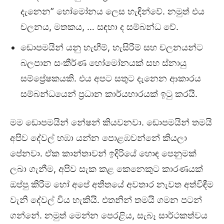
දැනෙන” හෝමෝනය ලෙස හැඳින්වේ. නමුත් එය
චලනය, මතකය, … සඳහා ද සම්බන්ධ වේ.
ඩොපමයින් යනු හැඟීම්, හැසිරීම් සහ චලනයන්ට
බලපාන සංකීර්ණ හෝමෝනයක් සහ ස්නායු
සම්ප්‍රේෂකයකි. එය අපට සතුට දැනෙන ආකාරය
සම්බන්ධයෙන් ප්‍රධාන කාර්යභාරයක් ඉටු කරයි.
මම ඩොපමයින් නේෂන් කියවනවා. ඩොපමයින් තමයි
අපිව දේවල් හඹා යන්න පොළඹවන්නේ කියලා
පේනවා. ඒක කාන්තාවන් ඉදිරියේ හොඳ පෙනුමක්
ලබා ගැනීම, අපිව සැක කළ කෙනෙකුට කාරණයක්
ඔප්පු කිරීම හෝ අපේ අතීතයේ අවතාර නැවත අත්විඳීම
වැනි දේවල් විය හැකියි. එතනින් තමයි ගමන පටන්
ගන්නේ. නමුත් මෙන්න පෙරළිය, සැබෑ සාර්ථකත්වය