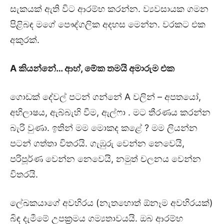
සැකයක් ඇති විට ආරම්භ කරන්න. ව්‍යවසායක ගමන
පිළිබඳ මගේ පෞද්ගලික අදහස මෙන්න. වරකට එක
අකුරක්.
A
කියන්නේ… ආහ්
,
මේක තමයි අමාරුම එක
ගොඩක් දේවල් පටන් ගන්නේ A වලින් – අපතයෝ,
අභිලාෂය, ​​ඇබ්බැහි වීම, ​​ඇල්ෆා . මට තීරණය කරන්න
බැරි වුණා. ඉතින් මම මොකද කළේ ? මම ලියන්න
පටන් ගත්තා විතරයි. ගැඹුරු වෙන්න නෙවෙයි,
පරිපූර්ණ වෙන්න නෙවෙයි, නමුත් චලනය වෙන්න
විතරයි.
ලේඛකයාගේ අවහිරය (නැතහොත් ඕනෑම අවහිරයක්)
බිඳ දැමීමේ උපක්‍රමය ගම්‍යතාවයයි. ඔබ ආරම්භ