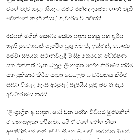
වගේ වැඩ කළා කියලා ඔබට ඡන්ද ලැබෙන ගාණ වැඩි
වෙන්නේ නැති නිසා,” ආචාර්ය වී පවසයි.
රජයන් මගින් සෞඛ්‍ය සේවා සඳහා පහසු සහ දැරිය
හැකි ප්‍රවේශයක් සැපයිය යුතු බව ත්, ඉක්මන්, සෞඛ්‍ය
සේවා සපයන ස්ථානවලදී ම සිදු කෙරෙන පරීක්ෂණ
සහ එන්නත් වැනි බහුල ලිංගාශ්‍රිත රෝග නිර්ණය කිරීම
සහ ප්‍රතිකාර කිරීම සඳහා මෙවලම් සංවර්ධනය කිරීම
සඳහා විශාල ලෙස අරමුදල් සැපයිය යුතු බව ත් ඇය
අවධාරණය කරයි.
“ලිංග්‍රාශ්‍රිත ආසාදන, බෝ වන රෝග විධියට මුළුමනින්
ම නොසලකා හරිනවා. අපි ඒ වගේ රෝග නිසා
අපකීර්තියක් ඇති වේවි කියන බය අඩු කරන්න ඕනේ