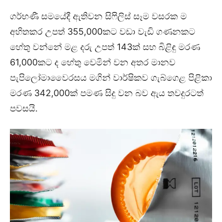
ගර්භණී සමයේදී ඇතිවන සිෆිලිස් සෑම වසරක ම
අහිතකර උපත් 355,000කට වඩා වැඩි ගණනකට
හේතු වන්නේ මළ දරු උපත් 143ක් සහ බිළිඳු මරණ
61,000කට ද හේතු වෙමින් වන අතර මානව
පැපිලෝමාවෛරසය මගින් වාර්ෂිකව ගැබ්ගෙළ පිළිකා
මරණ 342,000ක් පමණ සිදු වන බව ඇය තවදුරටත්
පවසයි.