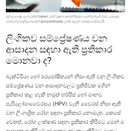
පුද්ගලයෙකු ලේටෙක්ස් (latex) රබර් සඳහා අසාත්මිකතා පෙන්වන්නේ නම්, උපදෙස
වන්නේ පොලියුරෙතේන් (polyurethane) උපත් පාලන කොපු භාවිතයයි.
ලිංගිකව සම්ප්‍රේෂණය වන
ආසාදන සඳහා ඇති ප්‍රතිකාර
මොනවා ද?
බැක්ටීරියා හෝ පරපෝෂිතයන් නිසා ඇති වන ලිංගිකව
සම්ප්‍රේෂණය වන ආසාදනවලට ප්‍රතිජීවක මගින්
ප්‍රතිකාර කළ හැකි නමුත් හර්පීස් හෝ මානව
පැපිලෝමාවෛරසය (HPV) වැනි වෛරස් නිසා ඇති
වන ලිංගාශ්‍රිත රෝග සඳහා ප්‍රතිකාර නොමැත. කෙසේ
වෙතත්, රෝග ලක්ෂණ සඳහා ප්‍රතිකාර කිරීමට මෙන් ම
ආසාදන පැතිරීමේ අවදානම අඩු කළ කිරීමට ඖෂධ