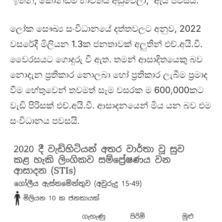
“ඉතින්, කොන්ඩම් භාවිතය අඩුවෙලා,” ඇය පවසයි.
ලෝක සෞඛ්‍ය සංවිධානයේ දත්තවලට අනුව, 2022
වසරේදී මිලියන 1.3ක ජනතාවක් අලුතින් එච්.අයි.වී.
වෛරසයට ගොදුරු වී ඇත. තමන් ආසාදිතයෙකු බව
නොදැන ප්‍රතිකාර නොලබා හෝ ප්‍රතිකාර ලැබීම ප්‍රමාද
වීම හේතුවෙන් තවමත් සෑම වසරක ම 600,000කට
වැඩි පිරිසක් එච්.අයි.වී. ආසාදනයෙන් මිය යන බව එම
සංවිධානය පවසයි.