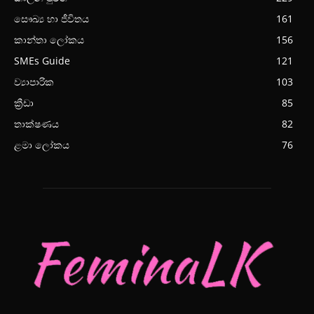
සෞඛ්‍ය හා ජීවිතය
161
කාන්තා ලෝකය
156
SMEs Guide
121
ව්‍යාපාරික
103
ක්‍රීඩා
85
තාක්ෂණය
82
ළමා ලෝකය
76