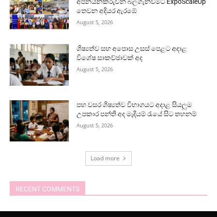
අපනයනකරුවන් බලගැන්වීමට ExpoScaleUp
තෙවන අදියර ඇරඹේ
August 5, 2026
ශිෂ්‍යත්ව සහ අපොස උසස් පෙළට අදාළ
විශේෂ සාකච්ඡාවක් අද
August 5, 2026
පහ වසර ශිෂ්‍යත්ව විභාගයට අදාළ සියලුම
උපකාර පන්ති අද මැදියම් රැයේ සිට තහනම්
August 5, 2026
Load more
RECENT COMMENTS