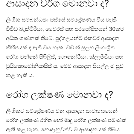
ආසාදන වර්ග මොනවා ද?
ලිංගික සම්බන්ධතා ඔස්සේ සම්ප්‍රේෂණය විය හැකි
විවිධ බැක්ටීරියා, වෛරස් සහ පරපෝෂිතයන් 30කට
අධික ගණනක් තිබේ. පුද්ගලයන්ට එකවර ආසාදන
කිහිපයක් ද ඇති විය හැක. වඩාත් සුලභ ලිංගාශ්‍රිත
රෝග වන්නේ සිෆිලිස්, ගොනෝරියා, ක්ලැමීඩියා සහ
ට්‍රයිකොමෝනියාසිස් ය. මෙම ආසාදන සියල්ල ම සුව
කළ හැකි ය.
රෝග ලක්ෂණ මොනවා ද?
ලිංගිකව සම්ප්‍රේෂණය වන ආසාදන සාමාන්‍යයෙන්
රෝග ලක්ෂණ රහිත හෝ මෘදු රෝග ලක්ෂණ පමණක්
ඇති කළ හැක. නොදැනුවත්ව ම ආසාදනයක් තිබිය