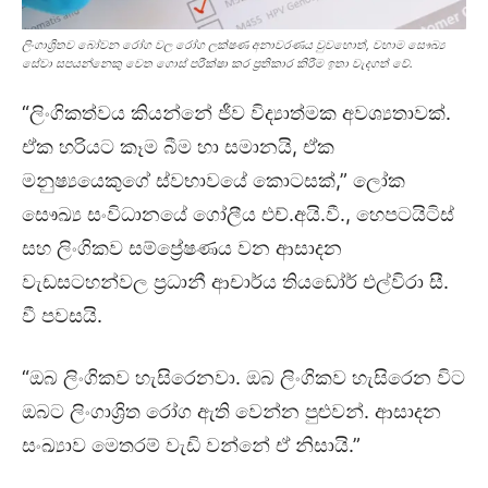
ලිංගාශ්‍රිතව බෝවන රෝග වල රෝග ලක්ෂණ අනාවරණය වුවහොත්, වහාම සෞඛ්‍ය
සේවා සපයන්නෙකු වෙත ගොස් පරීක්ෂා කර ප්‍රතිකාර කිරීම ඉතා වැදගත් වේ.
“ලිංගිකත්වය කියන්නේ ජීව විද්‍යාත්මක අවශ්‍යතාවක්.
ඒක හරියට කෑම බීම හා සමානයි, ඒක
මනුෂ්‍යයෙකුගේ ස්වභාවයේ කොටසක්,” ලෝක
සෞඛ්‍ය සංවිධානයේ ගෝලීය එච්.අයි.වී., හෙපටයිටිස්
සහ ලිංගිකව සම්ප්‍රේෂණය වන ආසාදන
වැඩසටහන්වල ප්‍රධානී ආචාර්ය තියඩෝර් එල්විරා සී.
වී පවසයි.
“ඔබ ලිංගිකව හැසිරෙනවා. ඔබ ලිංගිකව හැසිරෙන විට
ඔබට ලිංගාශ්‍රිත රෝග ඇති වෙන්න පුළුවන්. ආසාදන
සංඛ්‍යාව මෙතරම් වැඩි වන්නේ ඒ නිසායි.”