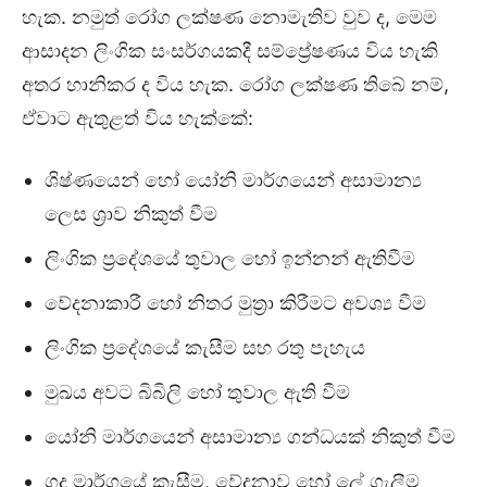
හැක. නමුත් රෝග ලක්ෂණ නොමැතිව වුව ද, මෙම
ආසාදන ලිංගික සංසර්ගයකදී සම්ප්‍රේෂණය විය හැකි
අතර හානිකර ද විය හැක. රෝග ලක්ෂණ තිබේ නම්,
ඒවාට ඇතුළත් විය හැක්කේ:
ශිෂ්ණයෙන් හෝ යෝනි මාර්ගයෙන් අසාමාන්‍ය
ලෙස ශ්‍රාව නිකුත් වීම
ලිංගික ප්‍රදේශයේ තුවාල හෝ ඉන්නන් ඇතිවීම
වේදනාකාරී හෝ නිතර මුත්‍රා කිරීමට අවශ්‍ය වීම
ලිංගික ප්‍රදේශයේ කැසීම සහ රතු පැහැය
මුඛය අවට බිබිලි හෝ තුවාල ඇති වීම
යෝනි මාර්ගයෙන් අසාමාන්‍ය ගන්ධයක් නිකුත් වීම
ගුද මාර්ගයේ කැසීම, වේදනාව හෝ ලේ ගැලීම