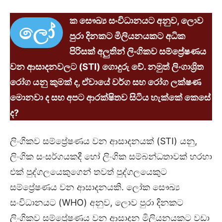
ක සෞඛ්‍ය සංවිධානයට අනුව, ලොව
ලෝ
පුරා දිනකට මිලියනයකට අධික
පිරිසක් අලුතින් ලිංගිකව සම්ප්‍රේෂණය
වන ආසාදනවලට (STI) ගොදුරු වේ. නමුත් ලිංගාශ්‍රිත
රෝග යනු කුමක් ද, ඒවායේ වර්ග සහ රෝග ලක්ෂණ
මොනවා ද සහ අපට ආරක්ෂිතව සිටිය හැක්කේ කෙසේ
ද?
ලිංගිකව සම්ප්‍රේෂණය වන ආසාදනයක් (STI) යනු,
ලිංගික සංසර්ගයකදී හෝ ලිංගික සම්බන්ධතාවක් හරහා
එක් පුද්ගලයෙකුගෙන් තවත් පුද්ගලයෙකුට
සම්ප්‍රේෂණය වන ආසාදනයකි. ලෝක සෞඛ්‍ය
සංවිධානයට (WHO) අනුව, ලොව පුරා දිනකට
ලිංගිකව සම්ප්‍රේෂණය වන ආසාදන මිලියනයකට වඩා