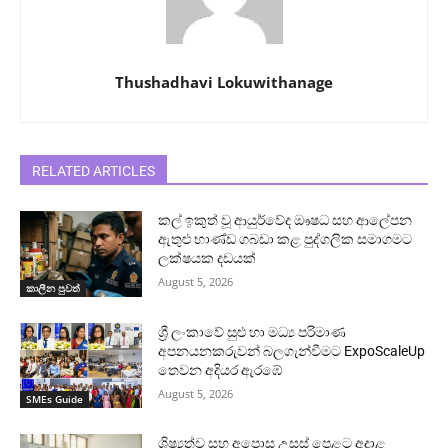
Thushadhavi Lokuwithanage
RELATED ARTICLES
කල් ඉකුත් වූ ආයුර්වේද ඖෂධ සහ ආලේපන
ඇතුළු භාණ්ඩ ගබඩා කළ පුද්ගලික සමාගමට
ලක්ෂයක දඩයක්
August 5, 2026
කාලීන පුවත්
ශ්‍රී ලංකාවේ සුළු හා මධ්‍ය පරිමාණ
අපනයනකරුවන් බලගැන්වීමට ExpoScaleUp
තෙවන අදියර ඇරඹේ
August 5, 2026
SMEs Guide
ශිෂ්‍යත්ව සහ අපොස උසස් පෙළට අදාළ