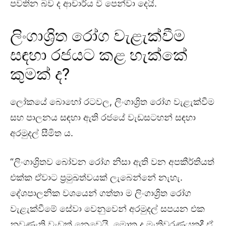
පවතින බව ද ආචාර්ය වී පෙන්වා දෙයි.
ලිංගාශ්‍රිත රෝග වැළැක්වීම
සඳහා රජයට කළ හැක්කේ
කුමක් ද?
ලෝකයේ බොහෝ රටවල, ලිංගාශ්‍රිත රෝග වැළැක්වීම
සහ පාලනය සඳහා ඇති රජයේ වැඩසටහන් සඳහා
අරමුදල් සීමිත ය.
“ලිංගාශ්‍රිතව බෝවන රෝග නිසා ඇති වන අපකීර්තියත්
එක්ක ඒවාට ප්‍රමුඛත්වයක් ලැබෙන්නේ නැහැ.
දේශපාලනික වශයෙන් ගත්තා ම ලිංගාශ්‍රිත රෝග
වැළැක්වීමේ සේවා වෙනුවෙන් අරමුදල් සපයන එක
නුවණැති වැඩක් නෙවෙයි. මොක ද මැතිවරණයකදී ඒ