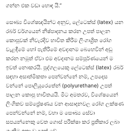
ගන්න එක වඩා හොඳ යි.”
සෞඛ්‍ය විශේෂඥයින්ට අනුව, ලේටෙක්ස් (latex) යන
රබර් වර්ගයෙන් නිෂ්පාදනය කරන උපත් පාලන
කොපුවක් නිවැරදිව භාවිත කිරීම ලිංගාශ්‍රිත රෝග
වැළඳීමේ හෝ පැතිරීමේ අවදානම බෙහෙවින් අඩු
කරන නමුත් ඒවා එම අවදානම සම්පූර්ණයෙන් ම
ඉවත් නොකරයි. පුද්ගලයෙකු ලේටෙක්ස් (latex) රබර්
සඳහා අසාත්මිකතා පෙන්වන්නේ නම්, උපදෙස
වන්නේ පොලියුරෙතේන් (polyurethane) උපත්
පාලන කොපු භාවිතයයි. මීට අමතරව, විශේෂයෙන්
ලිංගිකව සම්ප්‍රේෂණය වන ආසාදනවල රෝග ලක්ෂණ
පෙන්වන්නේ නම්, වහා ම සෞඛ්‍ය සේවා
සපයන්නෙකු වෙත ගොස් පරීක්ෂා කර ප්‍රතිකාර ලබා
ගැනීම ඉතා වැදගත් වේ.