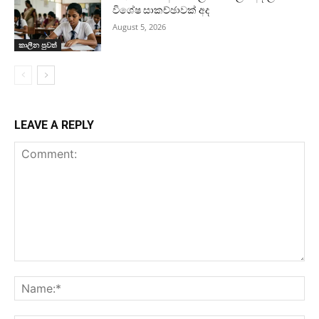
විශේෂ සාකච්ඡාවක් අද
August 5, 2026
කාලීන පුවත්
LEAVE A REPLY
Comment:
Na