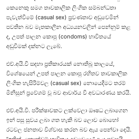
කෙනෙකු සමග තාවකාලික ලිංගික සම්බන්ධතා
පැවැත්වීමේ (casual sex) ප්‍රවණතාව අඩුවෙමින්
පවතින බව මෑතකාලීන අධ්‍යයනවලින් පෙන්නුම් කළ
ද, උපත් පාලන කොපු (condoms) භාවිතයේ
අඩුවීමක් දක්නට ලැබේ.
එච්.අයි.වී සඳහා ප්‍රතිකාරයක් නොතිබූ කාලයේ,
විශේෂයෙන් උපත් පාලන කොපු රහිතව තාවකාලික
ලිංගික හැසිරීම්වල (casual sex) නොයෙදීමට තරම්
මිනිසුන් ප්‍රවේශම් වූ බව ආචාර්ය වී අවධාරණය කරයි.
එච්.අයි.වී. පරීක්ෂාවකට ලක්වෙලා ඖෂධ ලබාගෙන
ඉන් පසු සුවය ලබා ගත හැකි බව ලොව බොහෝ
රටවල ජනතාව විශ්වාස කරන බව ඇය පෙන්වා දෙයි.