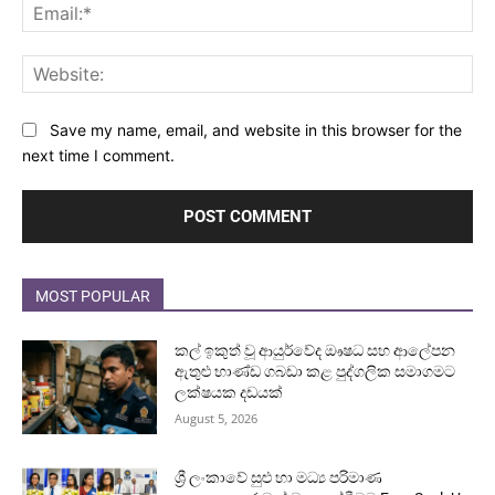
Ema
Web
Save my name, email, and website in this browser for the
next time I comment.
MOST POPULAR
කල් ඉකුත් වූ ආයුර්වේද ඖෂධ සහ ආලේපන
ඇතුළු භාණ්ඩ ගබඩා කළ පුද්ගලික සමාගමට
ලක්ෂයක දඩයක්
August 5, 2026
ශ්‍රී ලංකාවේ සුළු හා මධ්‍ය පරිමාණ