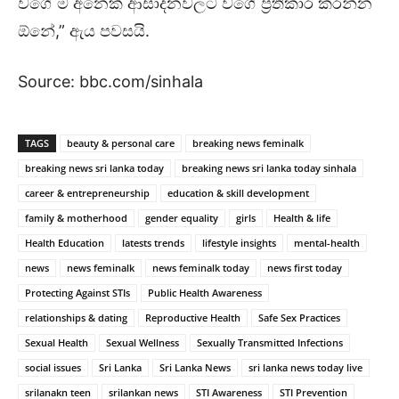
වගේ ම අනෙක් ආසාදනවලට වගේ ප්‍රතිකාර කරන්න
ඕනේ,” ඇය පවසයි.
Source: bbc.com/sinhala
TAGS
beauty & personal care
breaking news feminalk
breaking news sri lanka today
breaking news sri lanka today sinhala
career & entrepreneurship
education & skill development
family & motherhood
gender equality
girls
Health & life
Health Education
latests trends
lifestyle insights
mental-health
news
news feminalk
news feminalk today
news first today
Protecting Against STIs
Public Health Awareness
relationships & dating
Reproductive Health
Safe Sex Practices
Sexual Health
Sexual Wellness
Sexually Transmitted Infections
social issues
Sri Lanka
Sri Lanka News
sri lanka news today live
srilanakn teen
srilankan news
STI Awareness
STI Prevention