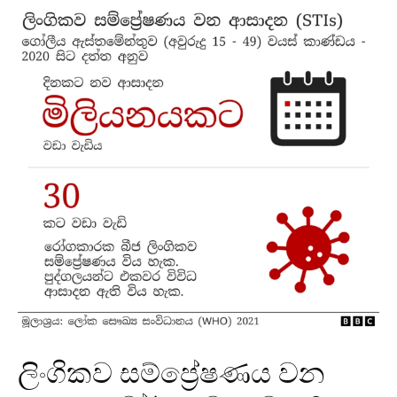
ලිංගිකව සම්ප්‍රේෂණය වන