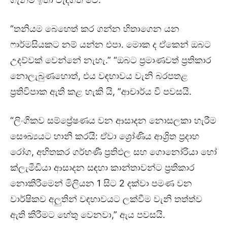
“තනියම බෙහෙත් කර ගන්න හිතාගෙන යන
ෆාර්මසියකට නම් යන්න එපා. මොක ද ඒකෙන් ඔබට
උදව්වක් වෙන්නේ නැහැ.” “ඔබට ප්‍රමාණවත් ප්‍රතිකාර
නොලැබුණහොත්, එය වඳභාවය වැනි බරපතළ
ප්‍රතිවිපාක ඇති කළ හැකි යි, ”ආචාර්ය වී පවසයි.
“ලිංගිකව සම්ප්‍රේෂණය වන ආසාදන නොසලකා හැරීම
සෞඛ්‍යයට හානි කරයි: ඒවා ශ්‍රෝණිය ආශ්‍රිත ප්‍රදාහ
රෝග, අහිතකර ගර්භණී ප්‍රතිඵල සහ ගොනෝරියා හෝ
ක්ලැමීඩියා ආසාදන සඳහා කාන්තාවන්ට ප්‍රතිකාර
නොකිරීමෙන් මිලියන 1 සිට 2 දක්වා පමණ වන
වාර්ෂිකව අලුතින් වඳභාවයට ලක්වීම වැනි තත්ත්ව
ඇති කිරීමට හේතු වෙනවා,” ඇය පවසයි.