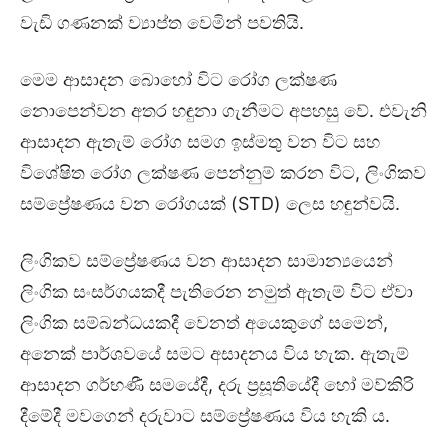
වැඩි ගණනක් ව්‍යාප්ත වෙමින් පවතියි.
මෙම ආසාදන බොහෝ විට රෝග ලක්ෂණ
නොපෙන්වන අතර හඳුනා ගැනීමට අපහසු වේ. එවැනි
ආසාදන ඇතැම් රෝග සමග ඉස්මතු වන විට සහ
විශේෂිත රෝග ලක්ෂණ පෙන්නුම් කරන විට, ලිංගිකව
සම්ප්‍රේෂණය වන රෝගයක් (STD) ලෙස හඳුන්වයි.
ලිංගිකව සම්ප්‍රේෂණය වන ආසාදන සාමාන්‍යයෙන්
ලිංගික සංසර්ගයකදී පැතිරෙන නමුත් ඇතැම් විට ඒවා
ලිංගික සම්බන්ධයකදී වෙනත් අයෙකුගේ සමෙන්,
අනෙක් පාර්ශවයේ සමට අසාදනය විය හැක. ඇතැම්
ආසාදන ගර්භණී සමයේදී, දරු ප්‍රසූතියේදී හෝ මව්කිරි
දීමේදී මවගෙන් දරුවාට සම්ප්‍රේෂණය විය හැකි ය.