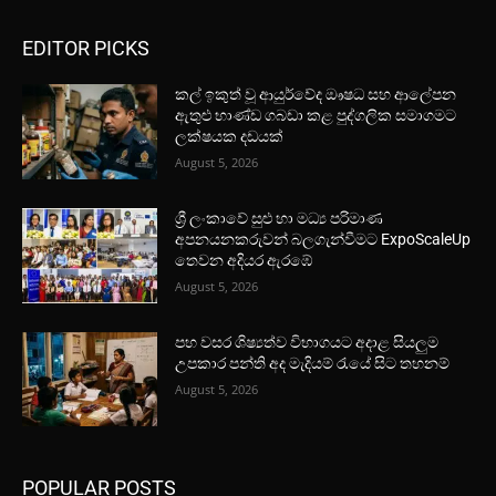
EDITOR PICKS
කල් ඉකුත් වූ ආයුර්වේද ඖෂධ සහ ආලේපන
ඇතුළු භාණ්ඩ ගබඩා කළ පුද්ගලික සමාගමට
ලක්ෂයක දඩයක්
August 5, 2026
ශ්‍රී ලංකාවේ සුළු හා මධ්‍ය පරිමාණ
අපනයනකරුවන් බලගැන්වීමට ExpoScaleUp
තෙවන අදියර ඇරඹේ
August 5, 2026
පහ වසර ශිෂ්‍යත්ව විභාගයට අදාළ සියලුම
උපකාර පන්ති අද මැදියම් රැයේ සිට තහනම්
August 5, 2026
POPULAR POSTS