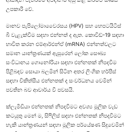
උපකාරී වේ.
මානව පැපිලෝමාවෛරසය (HPV) සහ හෙපටයිටිස්
බී වැළැක්වීම සඳහා එන්නත් ද ඇත. කොවිඩ්-19 සඳහා
භාවිත කරන එම්ආර්එන්ඒ (mRNA) එන්නත්වලට
සමාන යාන්ත්‍රණයක් ඇසුරෙන් ලෝක සෞඛ්‍ය
සංවිධානය ගොනෝරියා සඳහා එන්නතක් නිපදවීම
පිළිබඳව සොයා බලමින් සිටින අතර ලිංගික හර්පීස්
සඳහා චිකිත්සීය එන්නතක් ද සංවර්ධනය වෙමින්
පවතින බව ආචාර්ය වී පවසයි.
ක්ලැමීඩියා එන්නතක් නිපදවීමට අවශ්‍ය මූලික වැඩ
කටයුතු මෙන් ම, සිෆිලිස් සඳහා එන්නතක් නිපදවීමට
හැකි යාන්ත්‍රණයන් සඳහා මූලික පර්යේෂණ සිදුවෙමින්