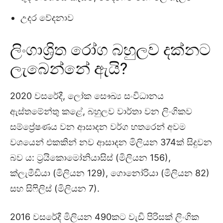
උදර වේදනාව
ලිංගාශ්‍රිත රෝග බහුලව දක්නට
ලැබෙන්නේ ඇයි?
2020 වසරේදී, ලෝක සෞඛ්‍ය සංවිධානය
ඇස්තමේන්තු කළේ, බහුලව වාර්තා වන ලිංගිකව
සම්ප්‍රේෂණය වන ආසාදන වර්ග හතරෙන් අවම
වශයෙන් එකකින් නව ආසාදන මිලියන 374ක් සිදුවන
බව ය: ට්‍රයිකොමෝනියාසිස් (මිලියන 156),
ක්ලැමීඩියා (මිලියන 129), ගොනෝරියා (මිලියන 82)
සහ සිෆිලිස් (මිලියන 7).
2016 වසරේදී මිලියන 490කට වැඩි පිරිසක් ලිංගික