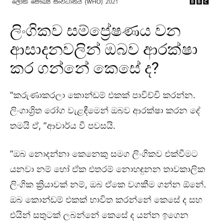
ලිංගිකව සම්ප්‍රේෂණය වන
ආසාදනවලින් ඔබව ආරක්ෂා
කර ගන්නේ කෙසේ ද?
“කරුණාකරලා කොන්ඩම් එකක් පාවිච්චි කරන්න.
ලිංගාශ්‍රිත රෝග වැළඳීමෙන් ඔබව ආරක්ෂා කරන දේ
තමයි ඒ, ”ආචාර්ය වී පවසයි.
“ඔබ නොදන්නා කෙනෙකු සමග ලිංගිකව එක්වීමට
යනවා නම් හෝ ඒක එතරම් නොහඳුනන තාවකාලික
ලිංගික ක්‍රියාවක් නම්, ඔබ ඒකෙ වගකීම ගන්න ඕනේ.
ඔබ කොන්ඩම් එකක් භාවිත කරන්නේ කෙසේ ද සහ
එයින් සතුටක් ලබන්නේ කෙසේ ද යන්න ඉගෙන