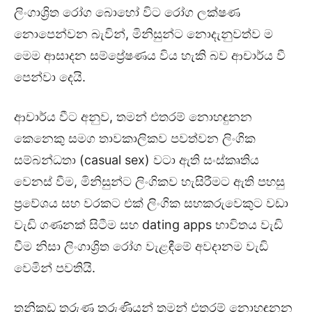
ලිංගාශ්‍රිත රෝග බොහෝ විට රෝග ලක්ෂණ
නොපෙන්වන බැවින්, මිනිසුන්ට නොදැනුවත්ව ම
මෙම ආසාදන සම්ප්‍රේෂණය විය හැකි බව ආචාර්ය වී
පෙන්වා දෙයි.
ආචාර්ය වීට අනුව, තමන් එතරම් නොහඳුනන
කෙනෙකු සමග තාවකාලිකව පවත්වන ලිංගික
සම්බන්ධතා (casual sex) වටා ඇති සංස්කෘතිය
වෙනස් වීම, මිනිසුන්ට ලිංගිකව හැසිරීමට ඇති පහසු
ප්‍රවේශය සහ වරකට එක් ලිංගික සහකරුවෙකුට වඩා
වැඩි ගණනක් සිටීම සහ dating apps භාවිතය වැඩි
වීම නිසා ලිංගාශ්‍රිත රෝග වැළඳීමේ අවදානම වැඩි
වෙමින් පවතියි.
තනිකඩ තරුණ තරුණියන් තමන් එතරම් නොහඳුනන