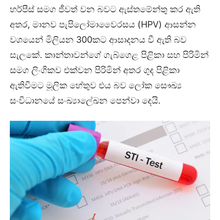
හර්පීස් සමග ජීවත් වන බවට ඇස්තමේන්තු කර ඇති
අතර, මානව පැපිලෝමාවෛරසය (HPV) ආසන්න
වශයෙන් මිලියන 300කට ආසාදනය වී ඇති බව
සැලකේ. කාන්තාවන්ගේ ගැබ්ගෙළ පිළිකා සහ පිරිමින්
සමග ලිංගිකව එක්වන පිරිමින් අතර ගුද පිළිකා
ඇතිවීමට මූලික හේතුව එය බව ලෝක සෞඛ්‍ය
සංවිධානයේ සංඛ්‍යාලේඛන පෙන්වා දෙයි.