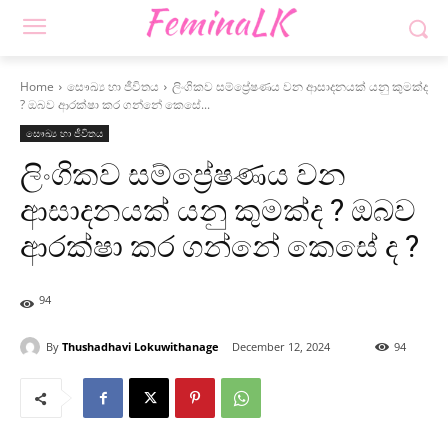
Home
සෞඛ්‍ය හා ජීවිතය
ලිංගිකව සම්ප්‍රේෂණය වන ආසාදනයක් යනු කුමක්ද
? ඔබව ආරක්ෂා කර ගන්නේ කෙසේ...
සෞඛ්‍ය හා ජීවිතය
ලිංගිකව සම්ප්‍රේෂණය වන
ආසාදනයක් යනු කුමක්ද ? ඔබව
ආරක්ෂා කර ගන්නේ කෙසේ ද ?
94
By
Thushadhavi Lokuwithanage
December 12, 2024
94