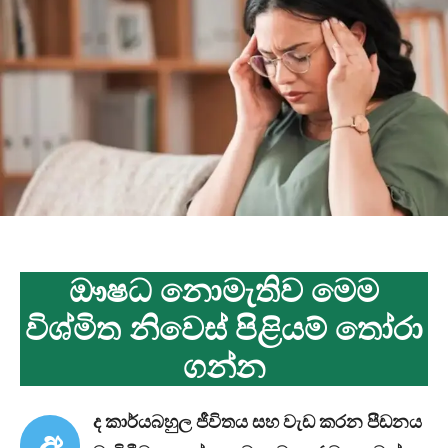
ඖෂධ නොමැතිව මෙම
විශ්මිත නිවෙස් පිළියම් තෝරා
ගන්න
ද කාර්යබහුල ජීවිතය සහ වැඩ කරන පීඩනය
අ