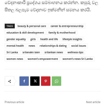
වේදනාකාරී ප්‍රදේශය සම්බාහනය කරන්න. කපුරු වල
සීතල බලපෑම වේදනාව ඉක්මනින් සමනය කරයි.
TAGS
beauty & personal care
career & entrepreneurship
education & skill development
family & motherhood
gender equality
girls
health and life
lifestyle insights
mental-health
news
relationships & dating
social issues
Sri Lanka
srilanakn teen
srilankan news
wellness-tips
women news
women’s empowerment
women’s news Sri Lanka
Previous article
Next article