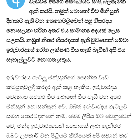
වැඩිවීම අපගේ සෞඛ්‍යයට සෘජු බලපෑමක්
ඇති කරයි. නමුත් බොහෝ විට මිනිසුන්
දිනකට ඇති වන තෙහෙට්ටුවෙන් පසු හිසරදය
නොසලකා හරින අතර එය සාමාන්‍ය දෙයක් ලෙස
සලකයි. නමුත් නිතර හිසරදයක් ඇති වුවහොත්
මේවා
ඉරුවාරදයේ රෝග ලක්ෂණ විය හැකි බැවින් අපි එය
සැහැල්ලුවට නොගත යුතුය.
ඉරුවාරදය ගැටලු මිනිසුන්ගේ දෛනික වැඩ
කටයුතුවලදී කරදර ඇති කළ හැකිය. ඉරුවාරදය
වේදනාව සමහර විට බොහෝ විට වැඩි වන අතර
මිනිසුන් නොසන්සුන් වේ. ඔබත් ඉරුවාරදය ගැටලුව
සමඟ පොරබදන්නේ නම්, මෙම ලිපිය ඔබ වෙනුවෙන්
වේ, මන්ද ඉරුවාරදයෙන් සහනයක් ලබා ගැනීමට
ඔබට උපකාරී වන පිළියම් කිහිපයක් අපි සඳහන් කර