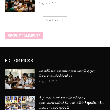
August 5, 2026
Load more
RECENT COMMENTS
EDITOR PICKS
ශිෂ්‍යත්ව සහ අපොස උසස් පෙළට අදාළ
විශේෂ සාකච්ඡාවක් අද
August 5, 2026
ශ්‍රී ලංකාවේ සුළු හා මධ්‍ය පරිමාණ
අපනයනකරුවන් බලගැන්වීමට ExpoScaleUp
තෙවන අදියර ඇරඹේ