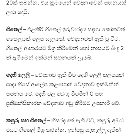
20ක් තබන්න. එය ක්‍රමයෙන් වේදනාවෙන් සහනයක්
ලබා දෙයි.
ගිතෙල්
–
එළකිරි ගිතෙල් ඉරුවාරදය සඳහා කෝකටත්
තෛලයක් ලෙස සැලකේ. වේදනාවක් ඇති වූ විට,
ගිතෙල් ආහාරයට මිශ්‍ර කිරීමෙන් හෝ නාසයට බිංදු 2
ක් දැමීමෙන් ඉක්මන් සහනයක් ලැබේ.
දෙහි ලෙලි –
වේදනාව ඇති විට දෙහි ලෙලි තලපයක්
සාදා හිසේ ආලේප කළහොත් වේදනාව ඉක්මනින්
සමනය වේ. දෙහි වල අඩංගු විටමින් C සහ
ප්‍රතිඔක්සිකාරක වේදනාව අඩු කිරීමට උපකාරී වේ.
කපුරු සහ ගිතෙල්
–
හිසරදයක් ඇති විට, කපුරු අඹරා
එයට ගිතෙල් මිශ්‍ර කරන්න. ඉන්පසු සැහැල්ලු දෑතින්