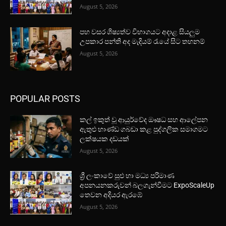
August 5, 2026
පහ වසර ශිෂ්‍යත්ව විභාගයට අදාළ සියලුම
උපකාර පන්ති අද මැදියම් රැයේ සිට තහනම්
August 5, 2026
POPULAR POSTS
කල් ඉකුත් වූ ආයුර්වේද ඖෂධ සහ ආලේපන
ඇතුළු භාණ්ඩ ගබඩා කළ පුද්ගලික සමාගමට
ලක්ෂයක දඩයක්
August 5, 2026
ශ්‍රී ලංකාවේ සුළු හා මධ්‍ය පරිමාණ
අපනයනකරුවන් බලගැන්වීමට ExpoScaleUp
තෙවන අදියර ඇරඹේ
August 5, 2026