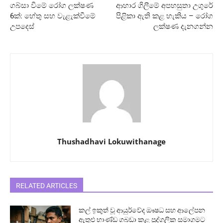
ගබ්සා වීමේ රෝග ලක්ෂණ
ආහාර ගිලීමේ අපහසුතා උගුරේ
6ක්: හේතු සහ වැළැක්වීමේ
පිළිකා ඇති කළ හැකිය – රෝග
උපදෙස්
ලක්ෂණ දැනගන්න
Thushadhavi Lokuwithanage
RELATED ARTICLES
කල් ඉකුත් වූ ආයුර්වේද ඖෂධ සහ ආලේපන
ඇතුළු භාණ්ඩ ගබඩා කළ පුද්ගලික සමාගමට