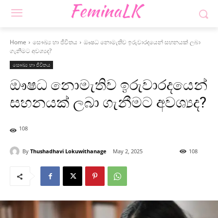
Home
සෞඛ්‍ය හා ජීවිතය
ඖෂධ නොමැතිව ඉරුවාරදයෙන් සහනයක් ලබා
ගැනීමට අවශ්‍යද?
සෞඛ්‍ය හා ජීවිතය
ඖෂධ නොමැතිව ඉරුවාරදයෙන්
සහනයක් ලබා ගැනීමට අවශ්‍යද?
108
By
Thushadhavi Lokuwithanage
May 2, 2025
108