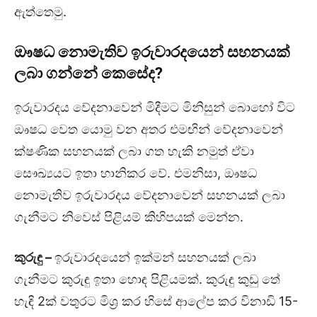
ඇත්තෙමු.
ඖෂධ නොමැතිව ඉරුවාරදයෙන් සහනයක්
ලබා ගන්නේ කෙසේද
?
ඉරුවාරදය වේදනාවෙන් මිදීමට මිනිසුන් බොහෝ විට
ඖෂධ වෙත යොමු වන අතර එමඟින් වේදනාවෙන්
ක්ෂණික සහනයක් ලබා ගත හැකි නමුත් ඒවා
සෞඛ්‍යයට ඉතා හානිකර වේ. එමනිසා, ඖෂධ
නොමැතිව ඉරුවාරදය වේදනාවෙන් සහනයක් ලබා
ගැනීමට නිවෙස් පිළියම් කිහිපයක් මෙන්න.
කුරුඳු
–
ඉරුවාරදයෙන් ඉක්මන් සහනයක් ලබා
ගැනීමට කුරුඳු ඉතා හොඳ පිළියමක්. කුරුඳු කුඩු තේ
හැඳි 2ක් වතුරට මිශ්‍ර කර හිසේ ආලේප කර විනාඩි 15-