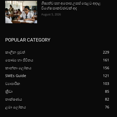
ශිෂ්‍යත්ව සහ අපොස උසස් පෙළට අදාළ
විශේෂ සාකච්ඡාවක් අද
August 5, 2026
POPULAR CATEGORY
කාලීන පුවත්
229
සෞඛ්‍ය හා ජීවිතය
161
කාන්තා ලෝකය
156
SMEs Guide
121
ව්‍යාපාරික
103
ක්‍රීඩා
85
තාක්ෂණය
82
ළමා ලෝකය
76