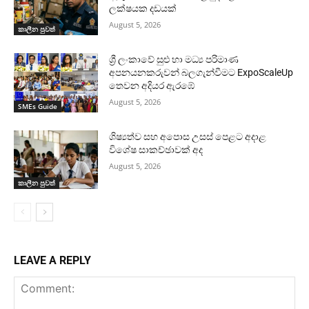
ලක්ෂයක දඩයක්
August 5, 2026
කාලීන පුවත්
ශ්‍රී ලංකාවේ සුළු හා මධ්‍ය පරිමාණ
අපනයනකරුවන් බලගැන්වීමට ExpoScaleUp
තෙවන අදියර ඇරඹේ
August 5, 2026
SMEs Guide
ශිෂ්‍යත්ව සහ අපොස උසස් පෙළට අදාළ
විශේෂ සාකච්ඡාවක් අද
August 5, 2026
කාලීන පුවත්
LEAVE A REPLY