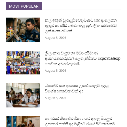
MOST POPULAR
කල් ඉකුත් වූ ආයුර්වේද ඖෂධ සහ ආලේපන
ඇතුළු භාණ්ඩ ගබඩා කළ පුද්ගලික සමාගමට
ලක්ෂයක දඩයක්
August 5, 2026
ශ්‍රී ලංකාවේ සුළු හා මධ්‍ය පරිමාණ
අපනයනකරුවන් බලගැන්වීමට ExpoScaleUp
තෙවන අදියර ඇරඹේ
August 5, 2026
ශිෂ්‍යත්ව සහ අපොස උසස් පෙළට අදාළ
විශේෂ සාකච්ඡාවක් අද
August 5, 2026
පහ වසර ශිෂ්‍යත්ව විභාගයට අදාළ සියලුම
උපකාර පන්ති අද මැදියම් රැයේ සිට තහනම්