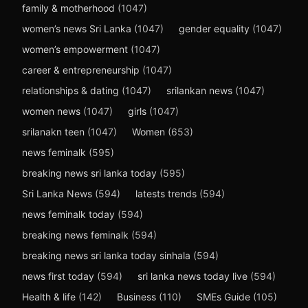
family & motherhood
(1047)
women’s news Sri Lanka
(1047)
gender equality
(1047)
women’s empowerment
(1047)
career & entrepreneurship
(1047)
relationships & dating
(1047)
srilankan news
(1047)
women news
(1047)
girls
(1047)
srilanakn teen
(1047)
Women
(653)
news feminalk
(595)
breaking news sri lanka today
(595)
Sri Lanka News
(594)
latests trends
(594)
news feminalk today
(594)
breaking news feminalk
(594)
breaking news sri lanka today sinhala
(594)
news first today
(594)
sri lanka news today live
(594)
Health & life
(142)
Business
(110)
SMEs Guide
(105)