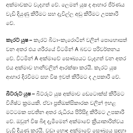
අක්මාවකට වැදගත් වේ. ලෙමන් යුෂ ද ආහාර ජීර්ණය
වැඩි දියුණු කිරීමට සහ දැවිල්ල අඩු කිරීමට උපකාරී
වේ.
කැරට් යුෂ
–
කැරට් බීටා-කැරොටින් වලින් පොහොසත්
වන අතර එය ශරීරයේ විටමින් A බවට පරිවර්තනය
වේ. විටමින් A අක්මාවේ සෞඛ්‍යයට වැදගත් වන අතර
එය අක්මාව හානිවලින් ආරක්ෂා කරයි. කැරට් යුෂ
ආහාර දිරවීමට සහ විෂ ඉවත් කිරීමට ද උපකාරී වේ.
බීට්රූට් යුෂ
–
බීට්රූට් යුෂ අක්මාව ඩෙටොක්ස් කිරීමට
විශිෂ්ට ක්‍රමයකි. ඒවා ප්‍රතිඔක්සිකාරක වලින් ඉහළ
මට්ටමක පවතින අතර රුධිරය පිරිසිදු කිරීමට උපකාරී
වේ. ඔවුන් විෂ බිඳ දැමීමෙන් අක්මාවේ ක්‍රියාකාරිත්වය
වැඩි දියුණු කරයි. වඩා හොඳ අක්මාවේ සෞඛ්‍යය සඳහා