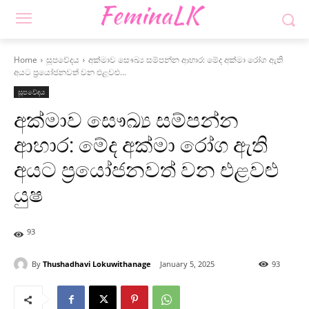
Home
සූපවේදය
අක්මාව සෞඛ්‍ය සම්පන්න ආහාර: මේද අක්මා රෝග ඇති
අයට ප්‍රයෝජනවත් වන එළවළු...
සූපවේදය
අක්මාව සෞඛ්‍ය සම්පන්න
ආහාර: මේද අක්මා රෝග ඇති
අයට ප්‍රයෝජනවත් වන එළවළු
යුෂ
93
By
Thushadhavi Lokuwithanage
January 5, 2025
93