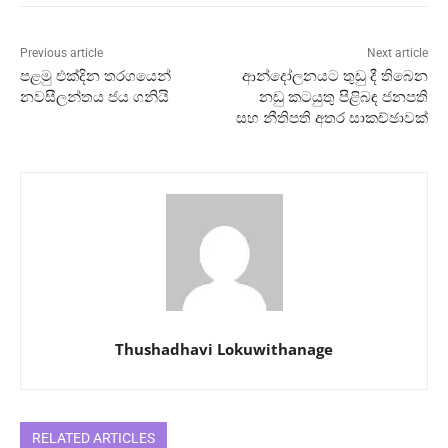
Previous article
Next article
පළමු එක්දින තරගයෙන්
ආන්දෝලනයට තුඩු දී තිබෙන
නවසීලන්තය ජය ගනියි
නඩු කටයුතු පිළිබඳ ජනපති
සහ නීතිපති අතර සාකච්ඡාවක්
Thushadhavi Lokuwithanage
RELATED ARTICLES