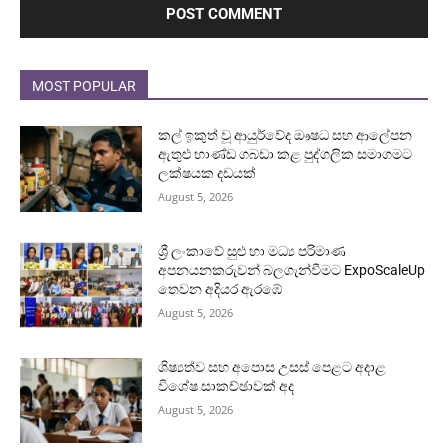
MOST POPULAR
කල් ඉකුත් වූ ආයුර්වේද ඖෂධ සහ ආලේපන
ඇතුළු භාණ්ඩ ගබඩා කළ පුද්ගලික සමාගමට
ලක්ෂයක දඩයක්
August 5, 2026
ශ්‍රී ලංකාවේ සුළු හා මධ්‍ය පරිමාණ
අපනයනකරුවන් බලගැන්වීමට ExpoScaleUp
තෙවන අදියර ඇරඹේ
August 5, 2026
ශිෂ්‍යත්ව සහ අපොස උසස් පෙළට අදාළ
විශේෂ සාකච්ඡාවක් අද
August 5, 2026