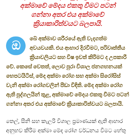
අක්මාවේ මේදය එකතු වීමට පටන්
ගන්නා අතර එය අක්මාවේ
ක්‍රියාකාරිත්වයට බලපායි.
බේ අක්මාව ශරීරයේ ඇති වැදගත්ම
ඔ
අවයවයකි. එය ආහාර දිරවීමට
,
පරිවෘත්තීය
ක්‍රියාවලියට සහ විෂ ඉවත් කිරීමට ද උපකාරී
වේ. කෙසේ වෙතත්
,
ලොව පුරා විශාල ජනගහනයක්
හෙපටයිටිස්
,
මේද අක්මා රෝග සහ අක්මා සිරෝසිස්
වැනි අක්මා රෝගවලින් පීඩා විඳිති. මේද අක්මා රෝග
ඇති පුද්ගලයින් තුළ
,
අක්මාවේ මේදය එකතු වීමට පටන්
ගන්නා අතර එය අක්මාවේ ක්‍රියාකාරිත්වයට බලපායි.
තෙල්, සීනි සහ කැලරි විශාල ප්‍රමාණයක් ඇති ආහාර
අනුභව කිරීම අක්මා මේද රෝග වර්ධනය වීමට හේතු