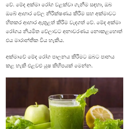
වේ. මේද අක්මා රෝග වළක්වා ගැනීම සඳහා, ඔබ
ඔබේ ආහාර වේල නිරීක්ෂණය කිරීම සහ අක්මාවට
හිතකර ආහාර ඇතුළත් කිරීම වැදගත් වේ. මේද අක්මා
රෝගය නියමිත වේලාවට අනාවරණය නොකළහොත්
එය මාරාන්තික විය හැකිය.
අක්මාවේ මේද රෝග පාලනය කිරීමට ඔබට පානය
කළ හැකි එළවළු යුෂ කිහිපයක් මෙන්න.