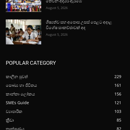
තෙවන අදියර ඇරඹේ
August 5, 2026
ශිෂ්‍යත්ව සහ අපොස උසස් පෙළට අදාළ
විශේෂ සාකච්ඡාවක් අද
August 5, 2026
POPULAR CATEGORY
කාලීන පුවත්
229
සෞඛ්‍ය හා ජීවිතය
161
කාන්තා ලෝකය
156
SMEs Guide
121
ව්‍යාපාරික
103
ක්‍රීඩා
85
තාක්ෂණය
82