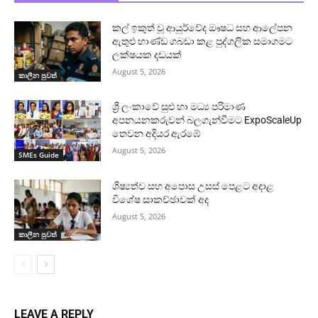
කල් ඉකුත් වූ ආයුර්වේද ඖෂධ සහ ආලේපන
ඇතුළු භාණ්ඩ ගබඩා කළ පුද්ගලික සමාගමට
ලක්ෂයක දඩයක්
August 5, 2026
කාලීන පුවත්
ශ්‍රී ලංකාවේ සුළු හා මධ්‍ය පරිමාණ
අපනයනකරුවන් බලගැන්වීමට ExpoScaleUp
තෙවන අදියර ඇරඹේ
August 5, 2026
SMEs Guide
ශිෂ්‍යත්ව සහ අපොස උසස් පෙළට අදාළ
විශේෂ සාකච්ඡාවක් අද
August 5, 2026
කාලීන පුවත්
LEAVE A REPLY