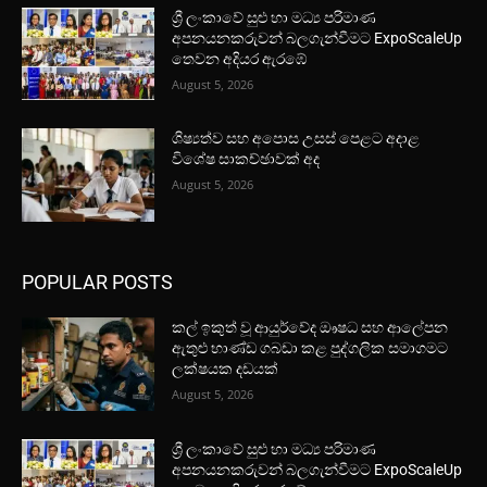
ශ්‍රී ලංකාවේ සුළු හා මධ්‍ය පරිමාණ
අපනයනකරුවන් බලගැන්වීමට ExpoScaleUp
තෙවන අදියර ඇරඹේ
August 5, 2026
ශිෂ්‍යත්ව සහ අපොස උසස් පෙළට අදාළ
විශේෂ සාකච්ඡාවක් අද
August 5, 2026
POPULAR POSTS
කල් ඉකුත් වූ ආයුර්වේද ඖෂධ සහ ආලේපන
ඇතුළු භාණ්ඩ ගබඩා කළ පුද්ගලික සමාගමට
ලක්ෂයක දඩයක්
August 5, 2026
ශ්‍රී ලංකාවේ සුළු හා මධ්‍ය පරිමාණ
අපනයනකරුවන් බලගැන්වීමට ExpoScaleUp