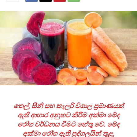
තෙල්
,
සීනි සහ කැලරි විශාල ප්‍රමාණයක්
ඇති ආහාර අනුභව කිරීම අක්මා මේද
රෝග වර්ධනය වීමට හේතු වේ. මේද
අක්මා රෝග ඇති පුද්ගලයින් තුළ
,