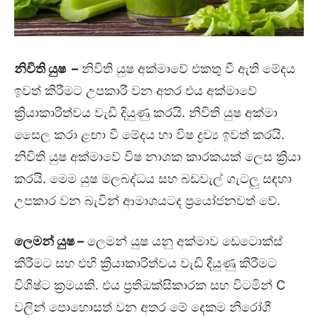
නිවිති යුෂ –
නිවිති යුෂ අක්මාවේ එකතු වී ඇති මේදය
ඉවත් කිරීමට උපකාරී වන අතර එය අක්මාවේ
ක්‍රියාකාරිත්වය වැඩි දියුණු කරයි. නිවිති යුෂ අක්මා
සෛල කරා ළඟා වී මේදය හා විෂ ද්‍රව්‍ය ඉවත් කරයි.
නිවිති යුෂ අක්මාවේ විෂ නාශක කාරකයක් ලෙස ක්‍රියා
කරයි. මෙම යුෂ මලබද්ධය සහ බඩවැල් ගැටලු සඳහා
උපකාර වන බැවින් ආමාශයටද ප්‍රයෝජනවත් වේ.
ලෙමන් යුෂ
–
ලෙමන් යුෂ යනු අක්මාව ඩෙටොක්ස්
කිරීමට සහ එහි ක්‍රියාකාරිත්වය වැඩි දියුණු කිරීමට
විශිෂ්ට ක්‍රමයකි. එය ප්‍රතිඔක්සිකාරක සහ විටමින් C
වලින් පොහොසත් වන අතර මේ දෙකම නිරෝගී