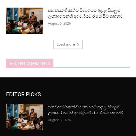
පහ වසර ශිෂ්‍යත්ව විභාගයට අදාළ සියලුම
උපකාර පන්ති අද මැදියම් රැයේ සිට තහනම්
August 5, 2026
Load more
RECENT COMMENTS
EDITOR PICKS
පහ වසර ශිෂ්‍යත්ව විභාගයට අදාළ සියලුම
උපකාර පන්ති අද මැදියම් රැයේ සිට තහනම්
August 5, 2026