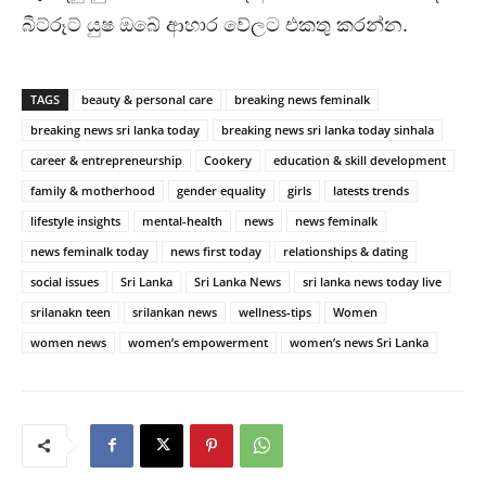
බීට්රූට් යුෂ ඔබේ ආහාර වේලට එකතු කරන්න.
TAGS
beauty & personal care
breaking news feminalk
breaking news sri lanka today
breaking news sri lanka today sinhala
career & entrepreneurship
Cookery
education & skill development
family & motherhood
gender equality
girls
latests trends
lifestyle insights
mental-health
news
news feminalk
news feminalk today
news first today
relationships & dating
social issues
Sri Lanka
Sri Lanka News
sri lanka news today live
srilanakn teen
srilankan news
wellness-tips
Women
women news
women’s empowerment
women’s news Sri Lanka