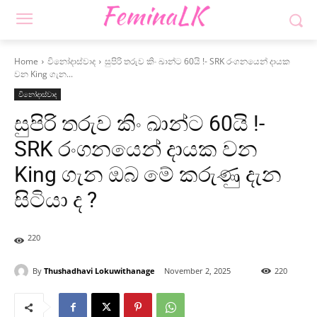
Home
විනෝදාස්වාද
සුපිරි තරුව කිං ඛාන්ට 60යි !- SRK රංගනයෙන් දායක
වන King ගැන...
විනෝදාස්වාද
සුපිරි තරුව කිං ඛාන්ට 60යි !-
SRK රංගනයෙන් දායක වන
King ගැන ඔබ මේ කරුණු දැන
සිටියා ද ?
220
By
Thushadhavi Lokuwithanage
November 2, 2025
220