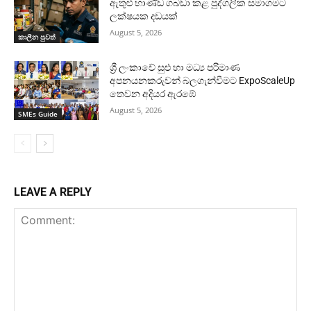
ඇතුළු භාණ්ඩ ගබඩා කළ පුද්ගලික සමාගමට
ලක්ෂයක දඩයක්
August 5, 2026
කාලීන පුවත්
ශ්‍රී ලංකාවේ සුළු හා මධ්‍ය පරිමාණ
අපනයනකරුවන් බලගැන්වීමට ExpoScaleUp
තෙවන අදියර ඇරඹේ
August 5, 2026
SMEs Guide
LEAVE A REPLY