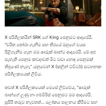
X පරිශීලකයින් SRK ගේ King පෙනුමට ආදරෙයි.
“චරිත තෝරා ගැනීම සහ තිරයේ ඔහුගේ වයස
පිළිගැනීම ගැන මම ෂාරුක් ඛාන්ට ආදරෙයි. මේ අළු
පැහැති පෙනුම කවදාවත් මීට වඩා හොඳ පෙනුමක්
තිබුණේ නැහැ” යනුවෙන් X (කලින් ට්විටර්) සටහනක
පරිශීලකයෙක් ලිවීය.
තවත් X පරිශීලකයෙක් මෙසේ ලිව්වේය, “ෂාරුක්
ඛාන්ගේ ලුණු හා ගම්මිරිස් පෙනුමට මම ආදරෙයි.
සුපිරි තරුව නැවතත්… ලෝකය පාලනය කිරීමට සහ