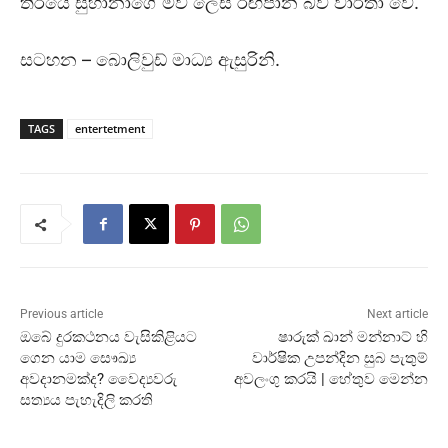
තිරයේ සුහානාගේ මව ලෙස රඟපාන බව වාර්තා වේ.
සටහන – බොලිවුඩ් මාධ්‍ය ඇසුරිනි.
TAGS
entertetment
Previous article
Next article
ඔබේ දුරකථනය වැසිකිළියට
ෂාරුක් ඛාන් මන්නාට් හි
ගෙන යාම සෞඛ්‍ය
වාර්ෂික උපන්දින සුබ පැතුම්
අවදානමක්ද? වෛද්‍යවරු
අවලංගු කරයි | හේතුව මෙන්න
සත්‍යය පැහැදිලි කරති