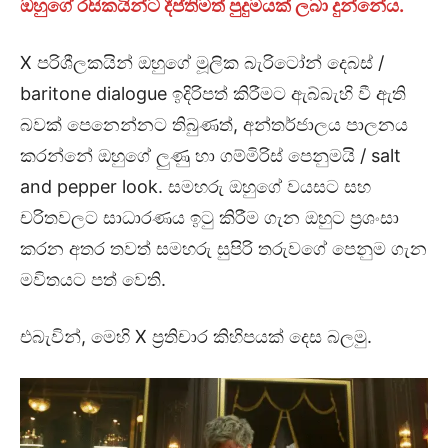
ඔහුගේ රසිකයින්ට දීප්තිමත් පුදුමයක් ලබා දුන්නේය.
X පරිශීලකයින් ඔහුගේ මූලික බැරිටෝන් දෙබස් /
baritone dialogue ඉදිරිපත් කිරීමට ඇබ්බැහි වී ඇති
බවක් පෙනෙන්නට තිබුණත්, අන්තර්ජාලය පාලනය
කරන්නේ ඔහුගේ ලුණු හා ගම්මිරිස් පෙනුමයි / salt
and pepper look. සමහරු ඔහුගේ වයසට සහ
චරිතවලට සාධාරණය ඉටු කිරීම ගැන ඔහුට ප්‍රශංසා
කරන අතර තවත් සමහරු සුපිරි තරුවගේ පෙනුම ගැන
මවිතයට පත් වෙති.
එබැවින්, මෙහි X ප්‍රතිචාර කිහිපයක් දෙස බලමු.