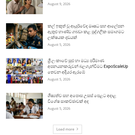
August 9, 2026
කල් ඉකුත් වූ ආයුර්වේද ඖෂධ සහ ආලේපන
ඇතුළු භාණ්ඩ ගබඩා කළ පුද්ගලික සමාගමට
ලක්ෂයක දඩයක්
August 5, 2026
ශ්‍රී ලංකාවේ සුළු හා මධ්‍ය පරිමාණ
අපනයනකරුවන් බලගැන්වීමට ExpoScaleUp
තෙවන අදියර ඇරඹේ
August 5, 2026
ශිෂ්‍යත්ව සහ අපොස උසස් පෙළට අදාළ
විශේෂ සාකච්ඡාවක් අද
August 5, 2026
Load more