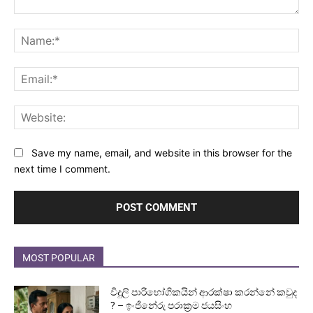
Comment:
Na
Ema
Web
Save my name, email, and website in this browser for the
next time I comment.
MOST POPULAR
විදුලි පාරිභෝගිකයින් ආරක්ෂා කරන්නේ කවුද
? – ඉංජිනේරු පරාක්‍රම ජයසිංහ