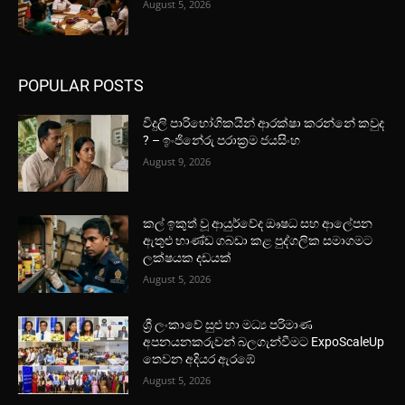
August 5, 2026
POPULAR POSTS
විදුලි පාරිභෝගිකයින් ආරක්ෂා කරන්නේ කවුද
? – ඉංජිනේරු පරාක්‍රම ජයසිංහ
August 9, 2026
කල් ඉකුත් වූ ආයුර්වේද ඖෂධ සහ ආලේපන
ඇතුළු භාණ්ඩ ගබඩා කළ පුද්ගලික සමාගමට
ලක්ෂයක දඩයක්
August 5, 2026
ශ්‍රී ලංකාවේ සුළු හා මධ්‍ය පරිමාණ
අපනයනකරුවන් බලගැන්වීමට ExpoScaleUp
තෙවන අදියර ඇරඹේ
August 5, 2026