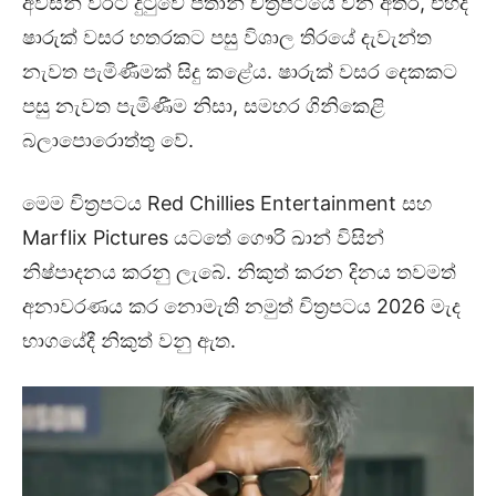
අවසන් වරට දුටුවේ පතාන් චිත්‍රපටයේ වන අතර, එහිදී
ෂාරුක් වසර හතරකට පසු විශාල තිරයේ දැවැන්ත
නැවත පැමිණීමක් සිදු කළේය. ෂාරුක් වසර දෙකකට
පසු නැවත පැමිණීම නිසා, සමහර ගිනිකෙළි
බලාපොරොත්තු වේ.
මෙම චිත්‍රපටය Red Chillies Entertainment සහ
Marflix Pictures යටතේ ගෞරි ඛාන් විසින්
නිෂ්පාදනය කරනු ලැබේ. නිකුත් කරන දිනය තවමත්
අනාවරණය කර නොමැති නමුත් චිත්‍රපටය 2026 මැද
භාගයේදී නිකුත් වනු ඇත.