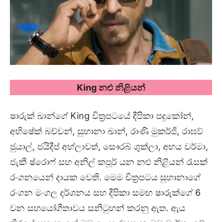
King
නළු නිළියන්
ෂාරුක් ඛාන්ගේ King චිත්‍රපටයේ දීපිකා පදුකෝන්,
අභිෂේක් බච්චන්, සුහානා ඛාන්, රාණි මුකර්ජි, රාඝව්
ජුයාල්, ජයිදීප් අහ්ලාවත්, සෞරබ් ශුක්ලා, අභය වර්මා,
ජැකී ෂ්රොෆ් සහ අනිල් කපූර් යන නළු නිළියන් රැසක්
රංගනයෙන් දායක වෙති. මෙම චිත්‍රපටය සුහානාගේ
රංගන මංගල දර්ශනය සහ දීපිකා සමඟ ෂාරුක්ගේ 6
වන සහයෝගීතාවය සනිටුහන් කරනු ඇත. ඇය