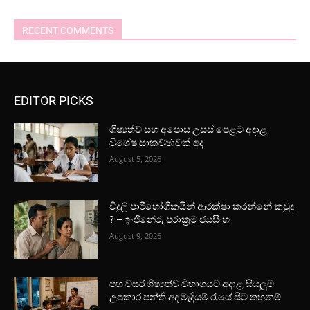
RECENT COMMENTS
EDITOR PICKS
ශිෂ්‍යත්ව සහ අපොස උසස් පෙළට අදාළ
විශේෂ සාකච්ඡාවක් අද
August 5, 2026
විදුලි පාරිභෝගිකයින් ආරක්ෂා කරන්නේ කවුද
? – ඉංජිනේරු පරාක්‍රම ජයසිංහ
August 9, 2026
පහ වසර ශිෂ්‍යත්ව විභාගයට අදාළ සියලුම
උපකාර පන්ති අද මැදියම් රැයේ සිට තහනම්