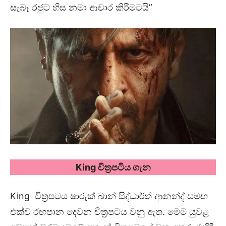
සැබෑ රජුට හිස නමා ආචාර කිරීමටයි”
King
චිත්‍රපටිය ගැන
King චිත්‍රපටය ෂාරුක් ඛාන් සිද්ධාර්ත් ආනන්ද් සමඟ
එක්ව රඟපාන දෙවන චිත්‍රපටය වනු ඇත. මෙම යුවළ