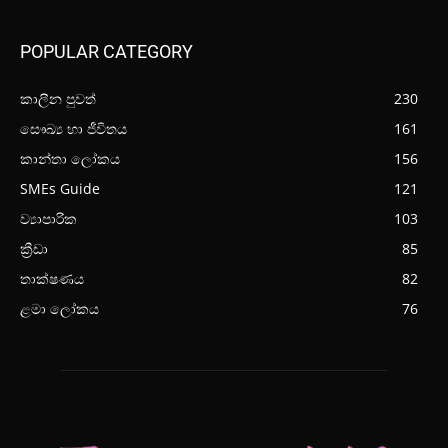
POPULAR CATEGORY
කාලීන පුවත්
230
සෞඛ්‍ය හා ජීවිතය
161
කාන්තා ලෝකය
156
SMEs Guide
121
ව්‍යාපාරික
103
ක්‍රීඩා
85
තාක්ෂණය
82
ළමා ලෝකය
76