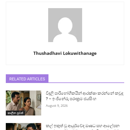
Thushadhavi Lokuwithanage
RELATED ARTICLES
විදුලි පාරිභෝගිකයින් ආරක්ෂා කරන්නේ කවුද
? – ඉංජිනේරු පරාක්‍රම ජයසිංහ
August 9, 2026
කාලීන පුවත්
කල් ඉකුත් වූ ආයුර්වේද ඖෂධ සහ ආලේපන