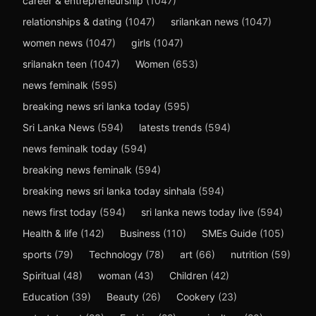
career & entrepreneurship
(1047)
relationships & dating
(1047)
srilankan news
(1047)
women news
(1047)
girls
(1047)
srilanakn teen
(1047)
Women
(653)
news feminalk
(595)
breaking news sri lanka today
(595)
Sri Lanka News
(594)
latests trends
(594)
news feminalk today
(594)
breaking news feminalk
(594)
breaking news sri lanka today sinhala
(594)
news first today
(594)
sri lanka news today live
(594)
Health & life
(142)
Business
(110)
SMEs Guide
(105)
sports
(79)
Technology
(78)
art
(66)
nutrition
(59)
Spiritual
(48)
woman
(43)
Children
(42)
Education
(39)
Beauty
(26)
Cookery
(23)