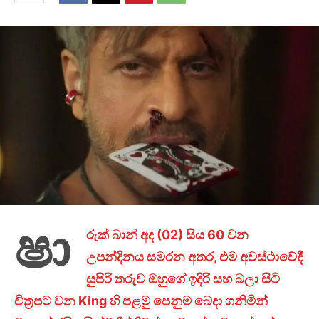
ෂා
රුක් ඛාන් අද (02) සිය
60
වන
උපන්දිනය සමරන අතර
,
එම අවස්ථාවේදී
සුපිරි තරුව ඔහුගේ ඉදිරි සහ බලා සිටි
චිත්‍රපට වන
King
හි පළමු පෙනුම බෙදා ගනිමින්