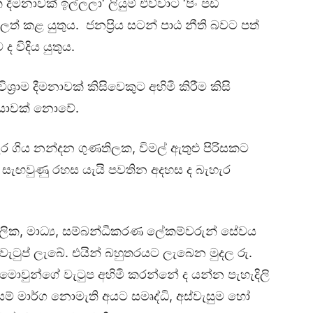
නාවක් ඉල්ලලා‘ ලියුම් එව්වාට ‘පිං පඩි
ලත් කළ යුතුය. ජනප්‍රිය සටන් පාඨ නීති බවට පත්
 විදිය යුතුය.
රාම දීමනාවක් කිසිවෙකුට අහිමි කිරීම කිසි
‍රියාවක් නොවේ.
ගිය නන්දන ගුණතිලක, විමල් ඇතුළු පිරිසකට
වේ සැඟවුණු රහස යැයි පවතින අදහස ද බැහැර
ගලික, මාධ්‍ය, සම්බන්ධීකරණ ලේකම්වරුන් සේවය
වැටුප් ලැබේ. එයින් බහුතරයට ලැබෙන මුදල රු.
සමඟ මොවුන්ගේ වැටුප අහිමි කරන්නේ ද යන්න පැහැදිලි
් මාර්ග නොමැති අයට සමෘද්ධි, අස්වැසුම හෝ