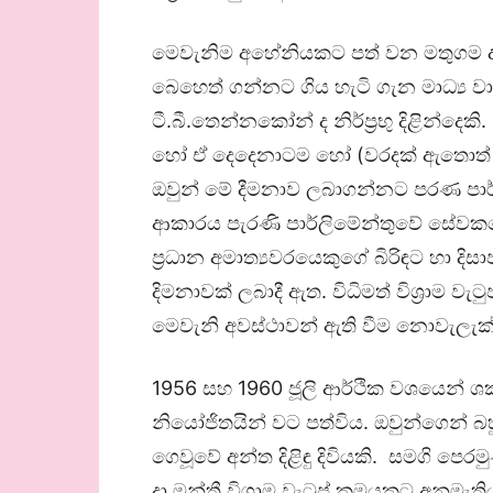
මෙවැනිම අහේනියකට පත් වන මතුගම දය
බෙහෙත් ගන්නට ගිය හැටි ගැන මාධ්‍ය 
ටී.බී.තෙන්නකෝන් ද නිර්ප්‍රභු දිළින
හෝ ඒ දෙදෙනාටම හෝ (වරදක් ඇතොත් 
ඔවුන් මේ දීමනාව ලබාගන්නට පරණ පාර්ල
ආකාරය පැරණි පාර්ලිමේන්තුවේ සේවකයෙ
ප්‍රධාන අමාත්‍යවරයෙකුගේ බිරිඳට හා දි
දිමනාවක් ලබාදී ඇත. විධිමත් විශ්‍රාම ව
මෙවැනි අවස්ථාවන් ඇති වීම නොවැලැක්
1956 සහ 1960 ජූලි ආර්ථික වශයෙන් ශක්ත
නියෝජිතයින් වට පත්විය. ඔවුන්ගෙන් බ
ගෙවූවේ අන්ත දිළිඳු දිවියකි. සමගි පෙර
දා මන්ත්‍රී විශ්‍රාම වැටුප් ක්‍රමයකට අනුමැ