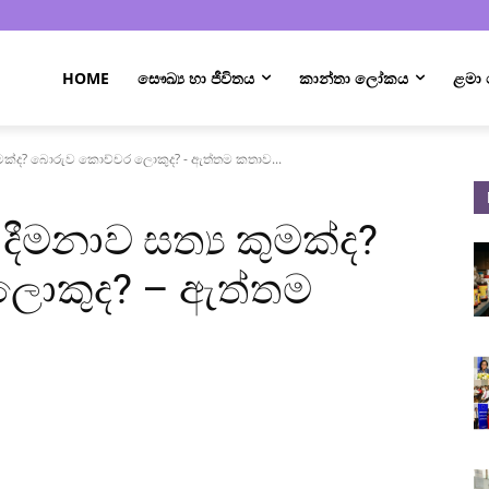
HOME
සෞඛ්‍ය හා ජීවිතය
කාන්තා ලෝකය
ළමා
ත්‍ය කුමක්ද? බොරුව කොච්චර ලොකුද? - ඇත්තම කතාව...
රාම දීමනාව සත්‍ය කුමක්ද?
ොකුද? – ඇත්තම