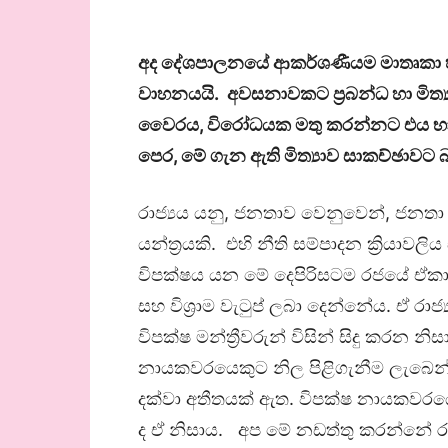
අද දේශපාලනයේ ආකර්ශණීයම මාතෘකා හතර
වාහනයයි. අවසනාවකට ප්‍රබන්ධ හා මිත්‍
වෛරය,
විරෝධයක මතු කරන්නට එය භා
පෙර,
මේ ගැන ඇති මිත්‍යාව සාකච්ඡාවට බ
රාජ්‍යය යනු, ජනතාව වෙනුවෙන්, ජනතා
යන්ත්‍රයකි. එහි නීති සම්පාදන ක්‍රියාවලිය
විපක්ෂය යන මේ දෙපිරිසටම රජයේ ඒකාබද
සහ විශ්‍රාම වැටුප් ලබා දෙන්නේය. ඒ රා
විපක්ෂ මන්ත්‍රීවරුන් විසින් සිදු කරන නිසා
නායකවරයෙකුට නිල පිළිගැනීම ලැබෙන
දක්වා අතීතයක් ඇත. විපක්ෂ නායකවරයෙ
ද ඒ නිසාය. අප මේ නඩත්තු කරන්නේ රා