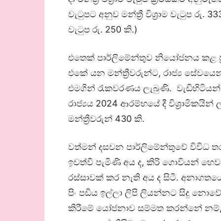
වැටුපට අනුව මන්ත්‍රී විශ්‍රාම වැටුප රු
වැටුප රු. 250 කි.)
එතෙක් පාර්ලිමේන්තුව නියෝජනය කළ ප්‍
එකේ යන මන්ත්‍රීවරුන්ට, රාජ්‍ය සේවයෙ
එමගින් රැකවරණය ලැබුණි. වැඩිහිටියන්
රාජ්‍යය 2024 ආරම්භයේ දී විශ්‍රාමිකයින
මන්ත්‍රීවරුන් 430 කි.
වත්මන් දසවන පාර්ලිමේන්තුවේ විවිධ තර
ඉවත්වී පැමිණි අය ද, කිරි ගොවියන් හෙ
රස්සාවක් කර නැති අය ද සිටී. අනාගත
පිං පඩිය ඉල්ලා ලිපි ලියන්නට සිදු නොව
කිරීමේ යෝජනාව සම්මත කරන්නේ නම්,