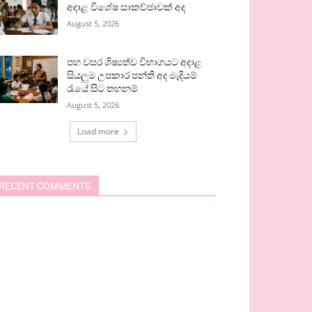
අදාළ විශේෂ සාකච්ඡාවක් අද
August 5, 2026
පහ වසර ශිෂ්‍යත්ව විභාගයට අදාළ
සියලුම උපකාර පන්ති අද මැදියම්
රැයේ සිට තහනම්
August 5, 2026
Load more
RECENT COMMENTS