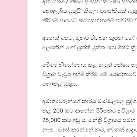
අනාගතයේ කිසිම දවසක ‘කරුණා සහගත දීම
නොලැබිය යුතුයි‘ කියලා වගන්තියක් ඇතු
කිරීමේ පාපයට කරගසන්නන්ම එහි පීඩාව ද
අනෙක් අතට, දැනට තිබෙන කුමන හෝ විශ්‍
ලෙසකින් හෝ යුක්ති යුක්ත හෝ ශිෂ්ඨ ක්
ජවිපෙ නියෝජනය කළ නමුත් පක්ෂය හැර 
විශ්‍රාම වැටුප අහිමි කිරීම මේ යෝජනා
නොකළ යුතුය.
අමාත්‍යවරුන්ගේ කාර්ය මණ්ඩලවල පුද්
කළ 200 කට ආසන්න පිරිසකට ද විශ්‍රාම 
25,000 කට අඩු ය. මන්ත්‍රී විශ්‍රාමය 
නැත. එසේ කරන්නේ නම්, වෙනත් ආදායම