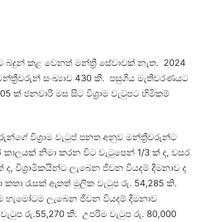
පයට බදුන් කළ වෙනත් මන්ත්‍රී සේවාවක් නැත. 2024
 මන්ත්‍රීවරුන් සංඛ්‍යාව 430 කි. පසුගිය මැතිවරණයට
් ජනවාරි මස සිට විශ්‍රාම වැටුපට හිමිකම්
ුන්ගේ විශ්‍රාම වැටුප් පනත අනුව මන්ත්‍රීවරුන්ට
කාලයක් නිමා කරන විට වැටුපෙන් 1/3 ක් ද, වසර
ද, විශ්‍රාමිකයින්ට ලැබෙන ජීවන වියදම් දීමනාව ද
ා කතා රැසක් ඇතත් මුලික වැටුප රු. 54,285 කි.
්‍රාම හැමෝටම ලැබෙන ජීවන වියදම් දීමනාව
 වැටුප රු.55,270 කි. උපරිම වැටුප රු. 80,000