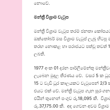
නොවේ.
මන්ත්‍රී විශ්‍රාම වැටුප
මන්ත්‍රී විශ්‍රාම වැටුප තරම් ජනතා කෝ
ඔක්තෝබර් මස විශ්‍රාම වැටුප් ලැබූ හිටපු
තරඟ නොකළ හා පරාජයට පත්වූ තවත් 105 ක
ලබති.
1977 අංක 01 දරන පාර්ලිමේන්තු මන්ත්‍රීවර
ලැබෙන මුදල තීරණය වේ. වසර 5 ක ධූර 
15 ට වැඩි ධූර කාලයකට වැටුපෙන් 2/3 ක් 
එයට එක් වේ. මන්ත්‍රී වැටුප ගැන සුරංගන
එයින් තුනෙන් පංගුව රු.18,095 කි. විශ
රු.37,175.00 කි. අද ගෙවන අවම විශ්‍රාම