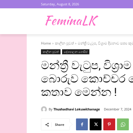
Saturday, August 8, 2026
Home
කාලීන පුවත්
මන්ත්‍රී වැටුප, විශ්‍රාම දීමනාව ස
කාලීන පුවත්
දේශපාලන ගොසිප්
මන්ත්‍රී වැටුප, විශ්‍
බොරුව කොච්චර ල
කතාව මෙන්න !
By
Thushadhavi Lokuwithanage
December 7, 2024
Share