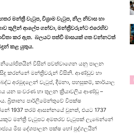
 මන්ත්‍රී වැටුප,
විශ්‍රාම වැටුප,
නිල නිවාස හා
යාව තුලින් ආලේප ගන්වා,
මන්ත්‍රීවරුන්ට එරෙහිව
විතා කර ඇත. බලයට පත්වී මාසයක් ගත වන්නටත්
දුන් කළ යුතුය.
 නියෝජිතයින් විසින් පවත්වාගෙන යනු පාලන
 සිදු කරන්නේ මන්ත්‍රීවරුන් විසිනි. ආණ්ඩුව හා
්ධ අරමුදලෙන් වැටුප්, දීමනා, පහසුකම්, කාර්යාල
ජ්‍යය යන සංවරණ හා තුලන ක්‍රියාවලිය ආණ්ඩු –
ය. බ්‍රිතාන්‍ය පාර්ලිමේන්තුවේ විපක්ෂ
්නේ 1937 තරම් ආසන්නයේ වුනත්, එයට 1737
කුට මන්ත්‍රී වැටුපට අමතරව වැටුපක් ලැබෙන්නේ
ජ්‍යය මිස දේශපාලන පක්ෂ හෝ පුද්ගලයින්