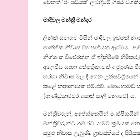
වෙනත් ‘පිං පඩියක්‘ ලබාදීමේ ශිෂ්ඨ වගකීම
මාදිවල මන්ත්‍රී මන්දර
ලින්ක් සමාගම විසින් මාදිවල ඉඩමක් න
පාන්තික නිවාස ව්‍යාපෘතියක ඇරඹීය. 
නිශ්ශංක විජේරත්න ඒ ඉදිකිරීමේ හිමිකරු
අලෙවිය සඳහා අත්පත්‍රිකාවක් ද මුද්‍රණය ව
හරහා නිවාස මිල දී ගෙන උත්සවශ්‍රීයෙන් 
කළේ කතානායක එම්.එච්. මොහොමඩ් ස
(ආණ්ඩුකාරවර අසාත් සාලි නොවේ) ය.
මන්ත්‍රීවරුන්, අපේක්ෂකයින් පාක්ෂිකය
මන්ත්‍රීවරුන්ට ගම රට යාමට ක්‍රමයක
සමුළු නිවාස ලැබුණි. ශ්‍රාවස්තියේ ද ප