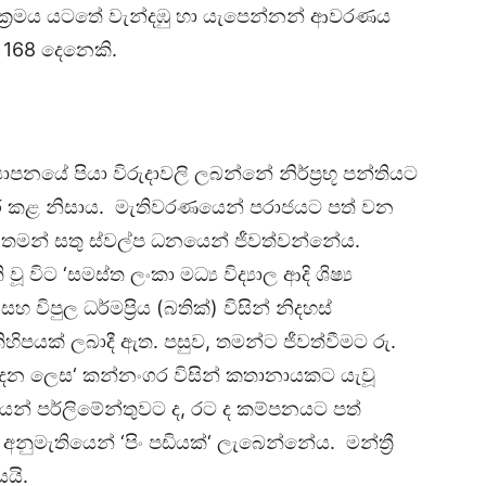
ප් ක්‍රමය යටතේ වැන්දඹු හා යැපෙන්නන් ආවරණය
ාව 168 දෙනෙකි.
‍යාපනයේ පියා විරුදාවලි ලබන්නේ නිර්ප්‍රභූ පන්තියට
ිවර කළ නිසාය. මැතිවරණයෙන් පරාජයට පත් වන
 තමන් සතු ස්වල්ප ධනයෙන් ජීවත්වන්නේය.
විට ‘සමස්ත ලංකා මධ්‍ය විද්‍යාල ආදි ශිෂ්‍ය
 විපුල ධර්මප්‍රිය (බතික්) විසින් නිදහස්
කිහිපයක් ලබාදී ඇත. පසුව, තමන්ට ජීවත්වීමට රු.
ෙන ලෙස‘ කන්නංගර විසින් කතානායකට යැවූ
ියෙන් පර්ලිමේන්තුවට ද, රට ද කම්පනයට පත්
මැතියෙන් ‘පිං පඩියක්‘ ලැබෙන්නේය. මන්ත්‍රී
යි.