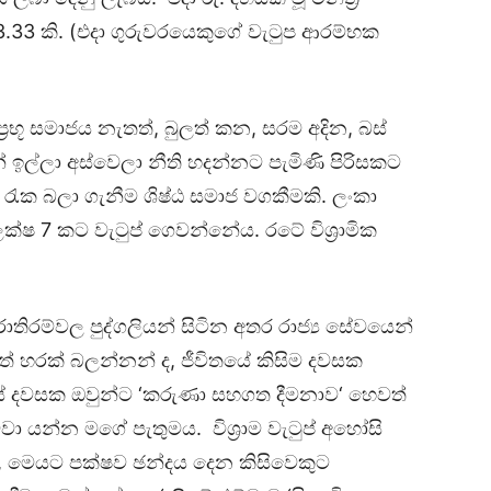
. 333.33 කි. (එදා ගුරුවරයෙකුගේ වැටුප ආරම්භක
රභූ සමාජය නැතත්, බුලත් කන, සරම අදින, බස්
න් ඉල්ලා අස්වෙලා නීති හදන්නට පැමිණි පිරිසකට
 රැක බලා ගැනීම ශිෂ්ඨ සමාජ වගකීමකි. ලංකා
් ලක්ෂ 7 කට වැටුප් ගෙවන්නේය. රටේ විශ්‍රාමික
ාතිරම්වල පුද්ගලියන් සිටින අතර රාජ්‍ය සේවයෙන්
වත් හරක් බලන්නන් ද, ජීවිතයේ කිසිම දවසක
යේ දවසක ඔවුන්ට ‘කරුණා සහගත දීමනාව‘ හෙවත්
ේවා යන්න මගේ පැතුමය. විශ්‍රාම වැටුප් අහෝසි
 මෙයට පක්ෂව ඡන්දය දෙන කිසිවෙකුට