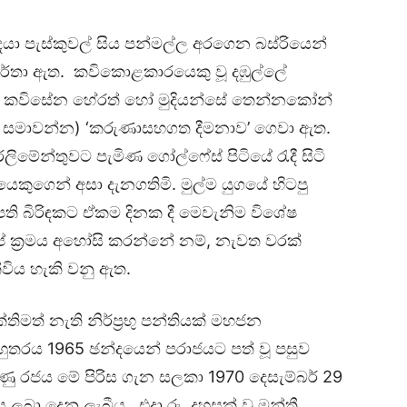
ා පැස්කුවල් සිය පන්මල්ල අරගෙන බස්රියෙන්
වාර්තා ඇත. කවිකොළකාරයෙකු වූ දඹුල්ලේ
්දෙකි. කවිසේන හේරත් හෝ මුදියන්සේ තෙන්නකෝන්
සමාවන්න) ‘කරුණාසහගත දීමනාව’ ගෙවා ඇත.
ිමේන්තුවට පැමිණ ගෝල්ෆේස් පිටියේ රැදී සිටි
කුගෙන් අසා දැනගතිමි. මුල්ම යුගයේ හිටපු
සාපති බිරිඳකට ඒකම දිනක දී මෙවැනිම විශේෂ
ැටුප් ක්‍රමය අහෝසි කරන්නේ නම්, නැවත වරක්
විය හැකි වනු ඇත.
ිමත් නැති නිර්ප්‍රභු පන්තියක් මහජන
හුතරය 1965 ඡන්දයෙන් පරාජයට පත් වූ පසුව
මුණු රජය මේ පිරිස ගැන සලකා 1970 දෙසැම්බර් 29
තිය ලබා දෙනු ලැබීය. එදා රු. දහසක් වූ මන්ත්‍රී