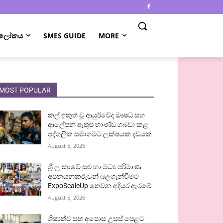
 ලෝකය
SMES GUIDE
MORE
MOST POPULAR
කල් ඉකුත් වූ ආයුර්වේද ඖෂධ සහ
ආලේපන ඇතුළු භාණ්ඩ ගබඩා කළ
පුද්ගලික සමාගමට ලක්ෂයක දඩයක්
August 5, 2026
ශ්‍රී ලංකාවේ සුළු හා මධ්‍ය පරිමාණ
අපනයනකරුවන් බලගැන්වීමට
ExpoScaleUp තෙවන අදියර ඇරඹේ
August 5, 2026
ශිෂ්‍යත්ව සහ අපොස උසස් පෙළට