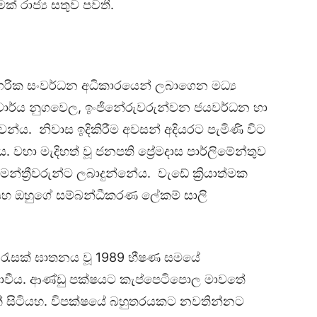
ක් රාජ්‍ය සතුව පවතී.
ාගරික සංවර්ධන අධිකාරයෙන් ලබාගෙන මධ්‍ය
ආචාර්ය නුගවෙල, ඉංජිනේරුවරුන්වන ජයවර්ධන හා
වන්ය. නිවාස ඉදිකිරීම අවසන් අදියරට පැමිණි විට
ිය. වහා මැදිහත් වූ ජනපති ප්‍රේමදාස පාර්ලිමේන්තුව
මන්ත්‍රීවරුන්ට ලබාදුන්නේය. වැඩේ ක්‍රියාත්මක
හ ඔහුගේ සම්බන්ධීකරණ ලේකම් සාලි
ින් රැසක් ඝාතනය වූ 1989 භීෂණ සමයේ
් නොවීය. ආණ්ඩු පක්ෂයට කැප්පෙටිපොල මාවතේ
ිරිසක් සිටියහ. විපක්ෂයේ බහුතරයකට නවතින්නට