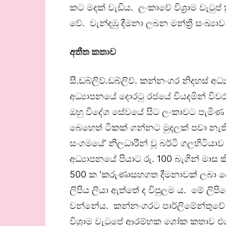
කට මදක් වැඩිය. ලංකාවේ විශ්‍රාම වැටු
වේ. වැන්දඹු දීමනා ලබන මන්ත්‍රී සංඛ්‍ය
අතීත කතාව
සී.ඩබ්ලිව්.ඩබ්ලිව්. කන්නංගර නිදහස් අධ්
අධ්‍යාපනයේ දොරටු රජයේ වියදමින් ව
ඔහු විදේශ සේවයේ සිට ලංකාවට පැමිණ
බෙහෙත් ටිකක් ගන්නට මුදලක් පවා නැති වූ 
සංගමයේ’ නිලධාරීන් වූ බර්ටි ගලහිටියාව සහ
අධ්‍යාපනයේ පියාට රු. 100 බැගින් මාස 
500 ක ‘කරුණාසහගත දීමනාවක් ලබා ද
ලිපිය ලියා ඇත්තේ ද විපුලම ය. මේ ලිප
වන්නේය. කන්නංගරට පාර්ලිමේන්තුවේ අනු
විශ්‍රාම වැටුපේ ආරම්භක ශෝක කතාව එය