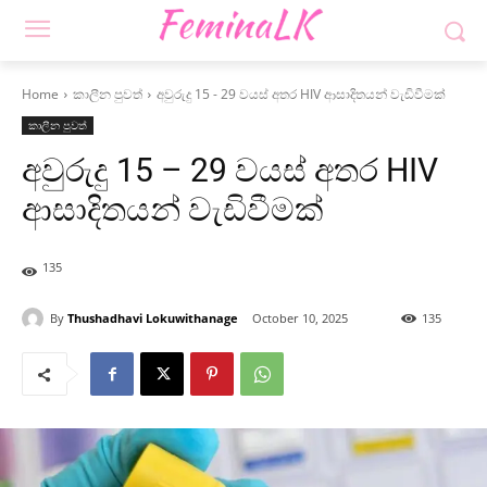
Home
කාලීන පුවත්
අවුරුදු 15 - 29 වයස් අතර HIV ආසාදිතයන් වැඩිවීමක්
කාලීන පුවත්
අවුරුදු 15 – 29 වයස් අතර HIV
ආසාදිතයන් වැඩිවීමක්
135
By
Thushadhavi Lokuwithanage
October 10, 2025
135