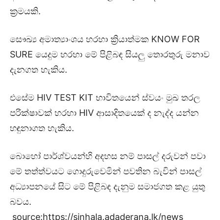
ක්‍රමයකි.
සෞඛ්‍ය අමාත්‍යාංශය හරහා ක්‍රියාත්මක KNOW FOR
SURE යෙදුම හරහා මේ පිළිබඳ සියලු තොරතුරු මනාව
දැනගත හැකිය.
එසේම HIV TEST KIT භාවිතයෙන් ස්වයං මුඛ තරල
පරික්ෂාවක් හරහා HIV ආසාදිතයෙක් ද නැද්ද යන්න
හඳුනාගත හැකිය.
බොහෝ පාර්ශ්වයන්හි අදහස නම් පාසල් දරුවන් පවා
මේ තත්ත්වයට ගොදුරුවෙමින් පවතින බැවින් පාසල්
අධ්‍යාපනයේ සිට මේ පිළිබඳ දැනුම සමාජගත කළ යුතු
බවය.
source:https://sinhala.adaderana.lk/news