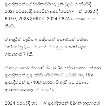
ආසාදිතයන්ගේ වාර්තාවීම සැලකිල්ලට ගැනීමේදී
2021 වර්ෂයේදී මෙරටින් ආසාදිතයන් 411ක්, 2022 දී
607ක්, 2023 දී 697ක්, 2024 දී 824ක් සොයාගෙන
තිබේ.
ඒ අතුරින් වැඩිම ආසාදිතයන් ප්‍රමාණයක් වාර්තා
වන්නේ පුරුෂයන්ගෙන්. එය අනුපාතයක් ලෙස
ගතහොත් 7:1කි.
ඒ අනුව ගතවූ ජනවාරි සිට මාර්තු දක්වා හඳුනාගත් නව
ආසාදිතයන් ද ඇතුළුව මේ වනවිට මෙරට තුළ HIV
ආසාදිතයන් 6,740ක් වාර්තා වී ඇති බව සෞඛ්‍ය
අමාත්‍යාංශය සඳහන් කළේය.
2024 වසරේදී නව HIV ආසාදිතයන් 824ක් හඳුනාගත්