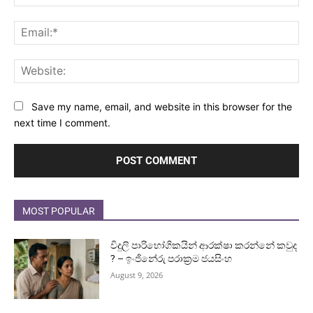
Ema
Web
Save my name, email, and website in this browser for the
next time I comment.
MOST POPULAR
විදුලි පාරිභෝගිකයින් ආරක්ෂා කරන්නේ කවුද
? – ඉංජිනේරු පරාක්‍රම ජයසිංහ
August 9, 2026