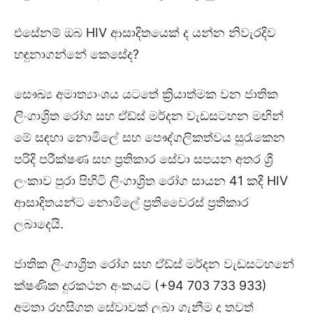
එසේනම් ඔබ HIV ආසාදිතයෙක් ද යන්න නිවැරදිව
හඳුනාගන්නේ කෙසේද?
සෞඛ්‍ය අමාත්‍යාංශය යටතේ ක්‍රියාත්මක වන ජාතික
ලිංගාශ්‍රිත රෝග සහ ඒඩ්ස් මර්දන වැඩසටහන මඟින්
මේ සඳහා නොමිලේ සහ පෞද්ගලිකත්වය සුරැකෙන
පරිදි පරීක්ෂණ සහ ප්‍රතිකාර සේවා සපයන අතර ශ්‍රී
ලංකාව පුරා පිහිටි ලිංගාශ්‍රිත රෝග සායන 41 කදී HIV
ආසාදිතයන්ට නොමිලේ ප්‍රතිවෛරස් ප්‍රතිකාර
ලබාදෙයි.
ජාතික ලිංගාශ්‍රිත රෝග සහ ඒඩ්ස් මර්දන වැඩසටහනේ
ක්ෂණික දුරකථන අංකයට (+94 703 733 933)
අමතා රහසිගත සේවාවක් ලබා ගැනීම ද තවත්