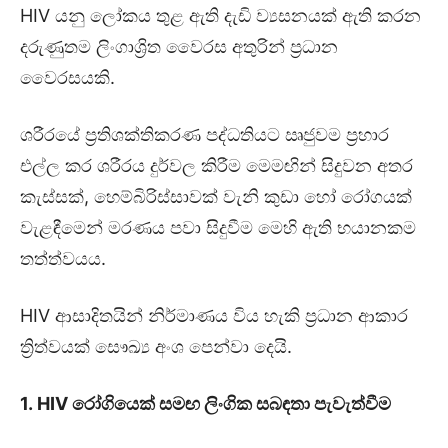
HIV යනු ලෝකය තුළ ඇති දැඩි ව්‍යසනයක් ඇති කරන
දරුණුතම ලිංගාශ්‍රිත වෛරස අතුරින් ප්‍රධාන
වෛරසයකි.
ශරීරයේ ප්‍රතිශක්තිකරණ පද්ධතියට ඍජුවම ප්‍රහාර
එල්ල කර ශරීරය දුර්වල කිරීම මෙමඟින් සිදුවන අතර
කැස්සක්, හෙම්බිරිස්සාවක් වැනි කුඩා හෝ රෝගයක්
වැළඳීමෙන් මරණය පවා සිදුවීම මෙහි ඇති භයානකම
තත්ත්වයය.
HIV ආසාදිතයින් නිර්මාණය විය හැකි ප්‍රධාන ආකාර
ත්‍රිත්වයක් සෞඛ්‍ය අංශ පෙන්වා දෙයි.
1. HIV රෝගියෙක් සමඟ ලිංගික සබඳතා පැවැත්වීම