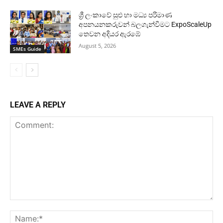
ශ්‍රී ලංකාවේ සුළු හා මධ්‍ය පරිමාණ
අපනයනකරුවන් බලගැන්වීමට ExpoScaleUp
තෙවන අදියර ඇරඹේ
August 5, 2026
SMEs Guide
LEAVE A REPLY
Comment:
Na