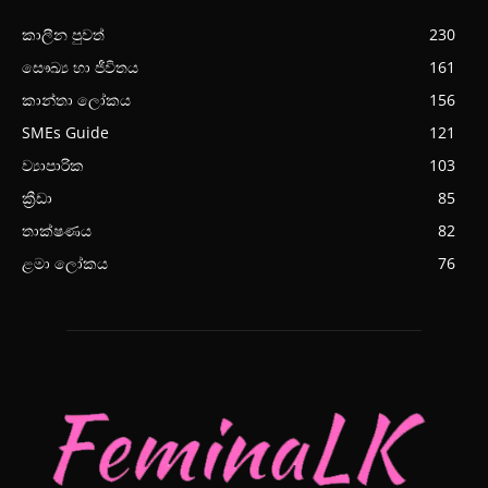
කාලීන පුවත්
230
සෞඛ්‍ය හා ජීවිතය
161
කාන්තා ලෝකය
156
SMEs Guide
121
ව්‍යාපාරික
103
ක්‍රීඩා
85
තාක්ෂණය
82
ළමා ලෝකය
76