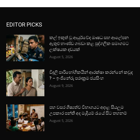
EDITOR PICKS
කල් ඉකුත් වූ ආයුර්වේද ඖෂධ සහ ආලේපන
ඇතුළු භාණ්ඩ ගබඩා කළ පුද්ගලික සමාගමට
ලක්ෂයක දඩයක්
August 5, 2026
විදුලි පාරිභෝගිකයින් ආරක්ෂා කරන්නේ කවුද
? – ඉංජිනේරු පරාක්‍රම ජයසිංහ
August 9, 2026
පහ වසර ශිෂ්‍යත්ව විභාගයට අදාළ සියලුම
උපකාර පන්ති අද මැදියම් රැයේ සිට තහනම්
August 5, 2026