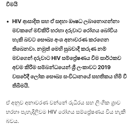
වීමයි
HIV ආසාදිත සහ ඒ සඳහා ඖෂධ ලබානොගන්නා
මවකගේ මව්කිරි හරහා දරුවාට රෝගය බෝවිය
හැකි බවට සෞඛ්‍ය අංශ අනාවරණ කරගෙන
තිබෙනවා. නමුත් මෙහි සුබවාදී කරුණ නම්
මවගෙන් දරුවාට HIV සම්ප්‍රේෂණය වීම සාර්ථකව
අවම කිරීම සම්බන්ධයෙන් ශ්‍රී ලංකාවට 2019
වසරේදී ලෝක සෞඛ්‍ය සංවිධානයේ සහතිකය හිමි වී
තිබීමයි.
ඒ අනුව අනාවරණ වන්නේ රුධිරය සහ ලිංගික ශ්‍රාව
හරහා පැහැදිලිවම HIV රෝගය සම්ප්‍රේෂණය විය හැකි
බවය.