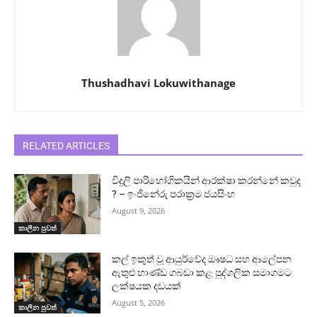
Thushadhavi Lokuwithanage
RELATED ARTICLES
විදුලි පාරිභෝගිකයින් ආරක්ෂා කරන්නේ කවුද
? – ඉංජිනේරු පරාක්‍රම ජයසිංහ
August 9, 2026
කාලීන පුවත්
කල් ඉකුත් වූ ආයුර්වේද ඖෂධ සහ ආලේපන
ඇතුළු භාණ්ඩ ගබඩා කළ පුද්ගලික සමාගමට
ලක්ෂයක දඩයක්
August 5, 2026
කාලීන පුවත්