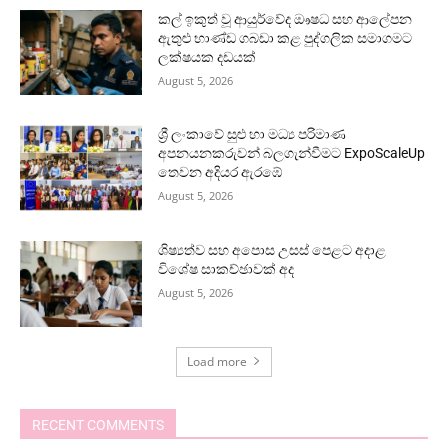
කල් ඉකුත් වූ ආයුර්වේද ඖෂධ සහ ආලේපන
ඇතුළු භාණ්ඩ ගබඩා කළ පුද්ගලික සමාගමට
ලක්ෂයක දඩයක්
August 5, 2026
ශ්‍රී ලංකාවේ සුළු හා මධ්‍ය පරිමාණ
අපනයනකරුවන් බලගැන්වීමට ExpoScaleUp
තෙවන අදියර ඇරඹේ
August 5, 2026
ශිෂ්‍යත්ව සහ අපොස උසස් පෙළට අදාළ
විශේෂ සාකච්ඡාවක් අද
August 5, 2026
Load more
RECENT COMMENTS