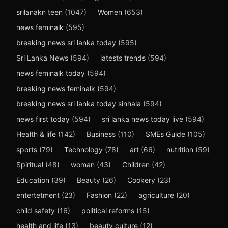
srilanakn teen
(1047)
Women
(653)
news feminalk
(595)
breaking news sri lanka today
(595)
Sri Lanka News
(594)
latests trends
(594)
news feminalk today
(594)
breaking news feminalk
(594)
breaking news sri lanka today sinhala
(594)
news first today
(594)
sri lanka news today live
(594)
Health & life
(142)
Business
(110)
SMEs Guide
(105)
sports
(79)
Technology
(78)
art
(66)
nutrition
(59)
Spiritual
(48)
woman
(43)
Children
(42)
Education
(39)
Beauty
(26)
Cookery
(23)
entertetment
(23)
Fashion
(22)
agriculture
(20)
child safety
(16)
political reforms
(15)
health and life
(13)
beauty culture
(12)