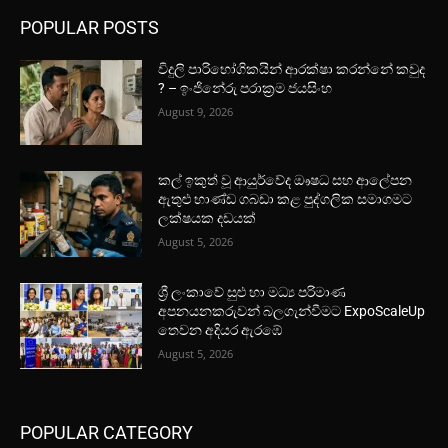
POPULAR POSTS
විදුලි පාරිභෝගිකයින් ආරක්ෂා කරන්නේ කවුද
? – ඉංජිනේරු පරාක්‍රම ජයසිංහ
August 9, 2026
කල් ඉකුත් වූ ආයුර්වේද ඖෂධ සහ ආලේපන
ඇතුළු භාණ්ඩ ගබඩා කළ පුද්ගලික සමාගමට
ලක්ෂයක දඩයක්
August 5, 2026
ශ්‍රී ලංකාවේ සුළු හා මධ්‍ය පරිමාණ
අපනයනකරුවන් බලගැන්වීමට ExpoScaleUp
තෙවන අදියර ඇරඹේ
August 5, 2026
POPULAR CATEGORY