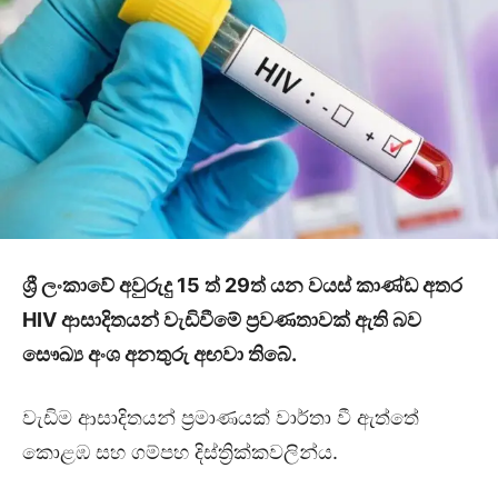
ශ්‍රී ලංකාවේ අවුරුදු 15 ත් 29ත් යන වයස් කාණ්ඩ අතර
HIV ආසාදිතයන් වැඩිවීමේ ප්‍රවණතාවක් ඇති බව
සෞඛ්‍ය අංශ අනතුරු අඟවා තිබේ.
වැඩිම ආසාදිතයන් ප්‍රමාණයක් වාර්තා වී ඇත්තේ
කොළඹ සහ ගම්පහ දිස්ත්‍රික්කවලින්ය.