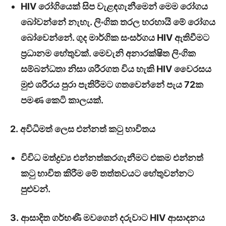
HIV රෝගියෙක් සිප වැළඳගැනීමෙන් මෙම රෝගය
බෝවන්නේ නැහැ. ලිංගික තරල හරහායි මේ රෝගය
බෝවෙන්නේ. ගුද මාර්ගික සංසර්ගය HIV ඇතිවීමට
ප්‍රධානම හේතුවක්. මෙවැනි අනාරක්ෂිත ලිංගික
සම්බන්ධතා නිසා ශරීරගත විය හැකි HIV වෛරසය
මුළු ශරීරය පුරා පැතිරීමට ගතවෙන්නේ පැය 72ක
පමණ කෙටි කාලයක්.
2. අවිධිමත් ලෙස එන්නත් කටු භාවිතය
විවිධ මත්ද්‍රව්‍ය එන්නත්කරගැනීමට එකම එන්නත්
කටු භාවිත කිරීම මේ තත්තවයට හේතුවන්නට
පුළුවන්.
3. ආසාදිත ගර්භණී මවගෙන් දරුවාට HIV ආසාදනය