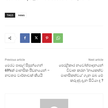
TAGS
news
Previous article
Next article
මෙරට පාසල් සිසුන්ගෙන්
පෙරළිකාර නවෝත්පාදනයන්
69%ක් මානසික පීඩනයෙන් –
විවෘත කරන ‘නායකත්ව
නවතම වාර්තාවක් කියයි
මානසිකත්වය’ ගැන ඔබ මේ
කරුණු දැන සිටියා ද ?