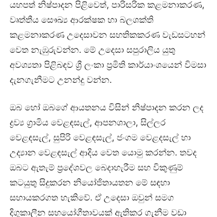
යහපත් නිෂ්පාදන පිළිවෙත්, පාරිසරික කළමනාකරණ,
වෘත්තීය සෞඛ්‍ය ආරක්ෂක හා බලශක්ති
කළමනාකරණ උදෙසාවන සහතිකකරණ වැඩසටහන්
වෙත නැඹුරුවන්න. මේ උදෙසා සපුරාලිය යුතු
අවශ්‍යතා පිළිබඳව ශ්‍රී ලංකා ප්‍රමිති කාර්යාංශයෙන් විමසා
දැනගැනීමට උනන්දු වන්න.
ඔබ හෝ ඔබගේ ආයතනය විසින් නිෂ්පාදන කරන ලද
ද්‍රව්‍ය ග්‍රාමිය වෙළඳසැල්, ආපනශාලා, සිල්ලර
වෙළඳසැල්, සුපිරි වෙළඳසැල්, ජංගම වෙළදසැල් හා
උද්‍යාන වෙළඳසැල් ආදිය වෙත යොමු කරන්න. තවද
ඔබට ඇතැම් ප්‍රදේශවල බෙදාහැරීම සහ විකුණුම්
කටයුතු සිදුකරන නියෝජිතායතන මේ සඳහා
සහායකරගත හැකිවේ. ඒ උදෙසා ඔවුන් සමග
දිගුකාලීන සහයෝගීතාවයක් ඇතිකර ගැනීම වඩා