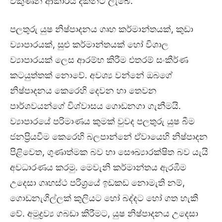
විකුණන ආකාරය දක්නට ලැබේ.
පලතුරු යුෂ නිෂ්පාදනය ගෘහ කර්මාන්තයක්, කුඩා
ව්‍යාපාරයක්, සුළු කර්මාන්තයක් හෝ විශාල
ව්‍යාපාරයක් ලෙස ආරම්භ කිරීම එතරම් සංකීර්ණ
කටයුත්තක් නොවේ. අවශ්‍ය වන්නේ ඔබගේ
නිෂ්පාදනය කෙරෙහි දෙවන හා තෙවන
පාර්ශවයන්ගේ විශ්වාසය ගොඩනගා ගැනීමයි.
ව්‍යාපාරයේ පරිමාණය කුමක් වුවද පලතුරු යුෂ බීම
ජනප්‍රියවීම කෙරෙහි බලපාන්නේ ඒවායෙහි නිෂ්පාදන
පිළිවෙත, ගුණාත්මක බව හා සෞඛ්‍යාරක්ෂිත බව යැයි
අවධාරණය කරමු. මෙවැනි කර්මාන්තය ඇරඹීම
උදෙසා ගෘහස්ථ පරිශ්‍රයේ ඉඩකඩ නොමැති නම්,
ගොඩනැගිල්ලක් කුලියට හෝ බද්දට හෝ ගත හැකි
වේ. අමුද්‍රව්‍ය ගබඩා කිරීමට, යුෂ නිෂ්පාදනය උදෙසා