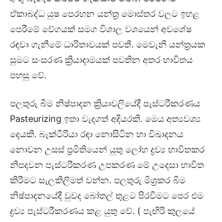
ඒකාබද්ධ යුෂ පෙරහන යන්ත්‍ර මොස්තර වලට ඉහළ
පෙරීමේ වේගයක් සමග විශාල වශයෙන් අවශේෂ
රඳවා ගැනීමේ ධාරිතාවයක් පවතී. මෙවැනි යන්ත්‍රයක
සුමට සංසරණ ක්‍රියාදාමයක් පවතින අතර භාවිතය
පහසු වේ.
පලතුරු බීම නිෂ්පාදන ක්‍රියාවලියේදී පැස්ටරීකරණය
Pasteurizing ඉතා වැදගත් අදියරකි. මෙය අත්‍යවශ්‍ය
දෙයකි. බැක්ටීරියා රඳා නොසිටින හා විඛාදනය
නොවන උසස් ප්‍රමිතියෙන් යුතු ලෝහ ද්‍රව්‍ය භාවිතකර
නිපදවන පැස්ටරීකරණ උපකරණ මේ උදෙසා භාවිත
කිරීමට සැලකිලිමත් වන්න. පලතුරු මිශ්‍රකර බීම
නිෂ්පාදනයේදී වුවද බෝතල් තුළට පිරවීමට පෙර එම
ද්‍රව්‍ය පැස්ටරීකරණය කළ යුතු වේ. ( පැඟිරි කුලයේ