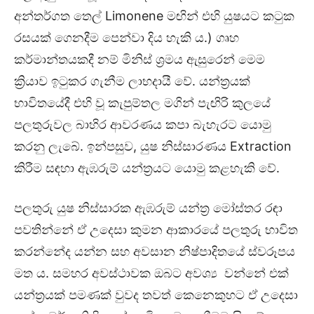
අන්තර්ගත තෙල් Limonene මඟින් එහි යුෂයට කටුක
රසයක් ගෙනදීම පෙන්වා දිය හැකි ය.) ගෘහ
කර්මාන්තයකදී නම් මිනිස් ශ්‍රමය ඇසුරෙන් මෙම
ක්‍රියාව ඉටුකර ගැනීම ලාභදායී වේ. යන්ත්‍රයක්
භාවිතයේදී එහි වූ කැපුම්තල මගින් පැඟිරි කුලයේ
පලතුරුවල බාහිර ආවරණය කපා බැහැරට යොමු
කරනු ලැබේ. ඉන්පසුව, යුෂ නිස්සාරණය Extraction
කිරීම සඳහා ඇඹරුම් යන්ත්‍රයට යොමු කළහැකි වේ.
පලතුරු යුෂ නිස්සාරක ඇඹරුම් යන්ත්‍ර මෝස්තර රඳා
පවතින්නේ ඒ උදෙසා කුමන ආකාරයේ පලතුරු භාවිත
කරන්නේද යන්න සහ අවසාන නිෂ්පාදිතයේ ස්වරූපය
මත ය. සමහර අවස්ථාවක ඔබට අවශ්‍ය වන්නේ එක්
යන්ත්‍රයක් පමණක් වුවද තවත් කෙනෙකුහට ඒ උදෙසා