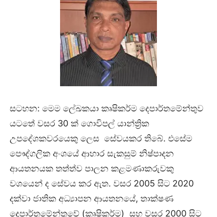
සටහන: මෙම ලේඛකයා කෘෂිකර්ම දෙපාර්තමේන්තුව
යටතේ වසර 30 ක් ගොවිපල් යාන්ත්‍රික
උපදේශකවරයෙකු ලෙස සේවයකර තිබේ. එසේම
පෞද්ගලික අංශයේ ආහාර සැකසුම් නිෂ්පාදන
ආයතනයක තත්ත්ව පාලන කළමණාකරුවකු
වශයෙන් ද සේවය කර ඇත. වසර 2005 සිට 2020
දක්වා ජාතික අධ්‍යාපන ආයතනයේ, තාක්ෂණ
දෙපාර්තමේන්තුවේ (කෘෂිකර්ම) සහ වසර 2000 සිට