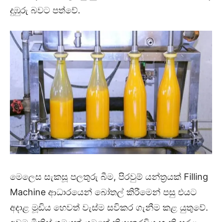
දුඹුරු බවට පත්වේ.
මෙලෙස සැකසූ පලතුරු බීම, පිරවුම් යන්ත්‍රයක් Filling
Machine ආධාරයෙන් බෝතල් කිරීමෙන් පසු එයට
අදාළ මූඩිය හෙවත් වැස්ම සවිකර ගැනීම කළ යුතුවේ.