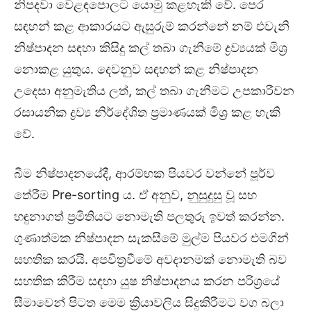
නිපදවා වෙළඳපොලට යොමු කළහැකි වේ. පෙර
සඳහන් කළ ආකාරයට ඇසුරුම් කරන්නේ නම් එවැනි
නිෂ්පාදන සඳහා කිසිදු කල් තබා ගැනීමේ ද්‍රව්‍යයක් මිශ්‍ර
නොකළ යුතුය. දෙවනුව සඳහන් කළ නිෂ්පාදන
උදෙසා අනුමැතිය ලත්, කල් තබා ගැනීමට උපකාරීවන
රසායනික ද්‍රව්‍ය නිර්දේශිත ප්‍රමාණයක් මිශ්‍ර කළ හැකි
වේ.
බීම නිෂ්පාදනයේදී, ආරම්භක පියවර වන්නේ පූර්ව
තේරීම Pre-sorting ය. ඒ අනුව, නුසුදුසු වූ සහ
හඳුනාගත් ප්‍රමිතියට නොමැති පලතුරු ඉවත් කරන්න.
ගුණාත්මක නිෂ්පාදන සැකසීමේ මුල්ම පියවර එමගින්
සහතික කරයි. අපවිත්‍රවීමේ අවදානමක් නොමැති බව
සහතික කිරීම සඳහා යුෂ නිෂ්පාදනය කරන පරිශ්‍රයේ
සීමාවෙන් පිටත මෙම ක්‍රියාවලිය සිදුකිරීමට වග බලා