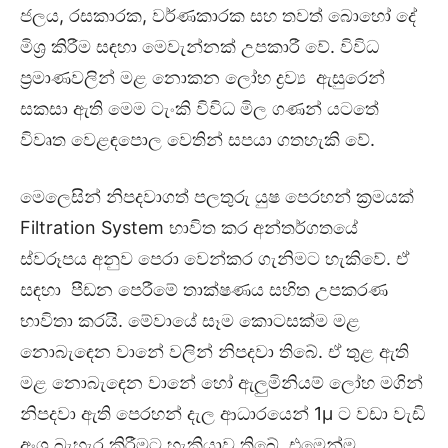
ජලය, රසකාරක, වර්ණකාරක සහ තවත් බොහෝ දේ
මිශ්‍ර කිරීම සඳහා මෙවැන්නක් උපකාරී වේ. විවිධ
ප්‍රමාණවලින් මළ නොකන ලෝහ ද්‍රව්‍ය ඇසුරෙන්
සකසා ඇති මෙම ටැංකි විවිධ මිල ගණන් යටතේ
විවෘත වෙළඳපොල වෙතින් සපයා ගතහැකි වේ.
මෙලෙසින් නිපදවාගත් පලතුරු යුෂ පෙරහන් ක්‍රමයක්
Filtration System භාවිත කර අන්තර්ගතයේ
ස්වරූපය අනුව පෙරා වෙන්කර ගැනිමට හැකිවේ. ඒ
සඳහා පීඩන පෙරීමේ තාක්ෂණය සහිත උපකරණ
භාවිතා කරයි. මේවායේ සෑම කොටසක්ම මළ
නොබැඳෙන වානේ වලින් නිපදවා තිබේ. ඒ තුළ ඇති
මළ නොබැඳෙන වානේ හෝ ඇලුමිනියම් ලෝහ මගින්
නිපදවා ඇති පෙරහන් දැල ආධාරයෙන් 1μ ට වඩා වැඩි
අංශු බැහැර කිරීමට හැකියාව තිබේ. එමෙන්ම