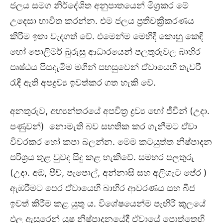
ජලය සමග නිර්දේශිත අනුපාතයෙන් මිශ්‍රකර මේ
උදෙසා භාවිත කරන්න. එම ජලය ප්‍රතිචක්‍රීකරණය
කිරීම ඉතා වැදගත් වේ. එමෙන්ම මෙහිදී කොහු කෙඳි
හෝ පොලිමර් බුරුසු ආධාරයෙන් පලතුරුවල බාහිර
පෘෂ්ඨය පිසදැමීම මගින් පහසුවෙන් ඒවායෙහි තැවරී
රැඳී ඇති අපද්‍රව්‍ය ඉවත්කර ගත හැකි වේ.
අනතුරුව, අභ්‍යන්තරයේ අපවිත්‍ර ද්‍රව්‍ය හෝ ජීවීන් (උදා.
පණුවන්) නොමැති බව සහතික කර ගැනීමට ඒවා
විවරකර හෝ කපා බලන්න. මෙම කටයුත්ත නිෂ්පාදන
පරිශ්‍රය තුළ වුවද සිදු කළ හැකිවේ. සමහර පලතුරු
(උදා. අඹ, පීච්, පැපොල්, අන්නාසි සහ අලිගැට පේර )
ඇඹරීමට පෙර ඒවායෙහි බාහිර ආවරණය සහ බීජ
ඉවත් කිරීම කළ යුතු ය. විශේෂයෙන්ම පැඟිරි කුලයේ
ඵල ඇසුරෙන් යූෂ නිෂ්පාදනයේදී ඒවායේ පොත්තෙහි