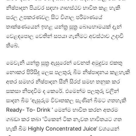
නිෂ්පාදන පියවර සඳහා ගෘහස්ථව භාවිත කළ හැකි
සරල උපකරණවල සිට විශාල පරිමාණයේ
තාක්ෂණයෙන් ඉහළ යන්ත්‍ර සූත්‍ර බොහොමයක් දැන්
වෙළඳපොල වෙතින් සපයා ගැනීමට අවස්ථාව උදාවී
තිබේ.
මෙවැනි යන්ත්‍ර සූත්‍ර ඇසුරෙන් වෙනත් අමුද්‍රව්‍ය එකතු
නොකර පිරිසිදු ලෙස පලතුරු බීම නිෂ්පාදනය කළහැකි
අතර සමහර නිෂ්පාදන සීනි සිරප් සමඟ තනුක කර
සකසා නිපදවීම ද කෙරේ. එමෙන්ම පලතුරු වලින්
සාදන බීම ‘ඇසුරුම විවෘතකල සැණින් බීමට ගතහැකි
Ready- To- Drink ’ මෙන්ම භාවිත කරන අතරම
ගබඩා කර තබා ‘ටිකෙන් ටික නැවත භාවිතයට ගත
හැකි බීම Highly Concentrated Juice’ වශයෙන්