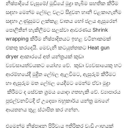
නිෂ්පාදියේ වැසුමේ/ මූඩියේ මුද්‍රා තැබීම සහතික කිරීම
සඳහා මෙන්ම ලේබල වලට සිදුවන හානි වළකාගැනීම
සඳහා උණුසුමට ලක්කළ වාතය හෝ ජලය ඇසුරෙන්
පොලිතීන් හැකිලීමට සලස්වා ආවරණය Shrink
wrapping කිරීම නිෂ්පාදිතයට ඉහළ වටිනාකමක්
එකතු කරදෙයි. මෙවැනි කටයුත්තකට Heat gun
dryer ආකාරයේ අත් යන්ත්‍රයක් කුඩා
ව්‍යවසායත්වයකට යෝග්‍ය වේ. කුඩා ව්‍යවසායෙකු හට
ආරම්භයේදී මුද්‍රිත ලේබල ඇලවීමට, ඇසුරුම් කිරීමට
හා ඇසුරුම මත ලේබල යෙදීමට මෙන්ම ඒවා මුද්‍රා
කිරීමට ද සේවක ශ්‍රමය යොදා ගතහැකි වේ. ව්‍යාපාරය
පුළුල්වනවිටදී ඒ උදෙසා බහුකාර්ය යන්ත්‍ර ඔබගේ
ආයතනය තුළ ස්ථාපිත කර ගන්න.
එමෙන්ම නිෂ්පාදන පිරිවැය ඉතිරිකර වැඩි ලාභයක්