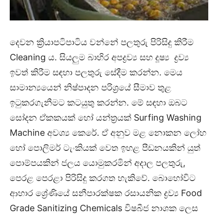
දෙවන ක්‍රියාපටිපාටිය වන්නේ පලතුරු පිරිසිදු කිරීම
Cleaning ය. සියලුම බාහිර අපද්‍රව්‍ය සහ දූෂ්‍ය ද්‍රව්‍ය
ඉවත් කිරීම සඳහා පලතුරු සේදීම කරන්න. මෙය
සාමාන්‍යයෙන් නිෂ්පාදන පරිශ්‍රයේ සීමාව තුළ
ඉටුකරගැනීමට කටයුතු කරන්න. මේ සඳහා ඔබට
සෝදන ඒකකයක් හෝ යන්ත්‍රයක් Surfing Washing
Machine අවශ්‍ය කෙරේ. ඒ අනුව මළ නොකන ලෝහ
හෝ පොලිමර් ටැංකියක් වෙත ඉහළ පීඩනයකින් යුත්
පොම්පයකින් ජලය යොමුකරමින් අදාල පලතුරු,
පෙරළ පෙරළා පිරිසිදු කරගත හැකිවේ. බොහෝවිට
ආහාර ශ්‍රේණියේ සනීපාරක්ෂක රසායනික ද්‍රව්‍ය Food
Grade Sanitizing Chemicals විෂබීජ නාශක ලෙස