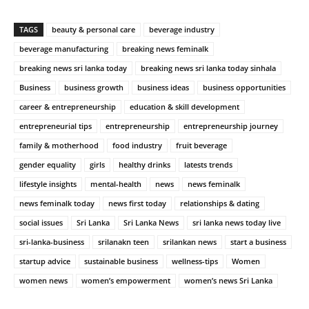
TAGS
beauty & personal care
beverage industry
beverage manufacturing
breaking news feminalk
breaking news sri lanka today
breaking news sri lanka today sinhala
Business
business growth
business ideas
business opportunities
career & entrepreneurship
education & skill development
entrepreneurial tips
entrepreneurship
entrepreneurship journey
family & motherhood
food industry
fruit beverage
gender equality
girls
healthy drinks
latests trends
lifestyle insights
mental-health
news
news feminalk
news feminalk today
news first today
relationships & dating
social issues
Sri Lanka
Sri Lanka News
sri lanka news today live
sri-lanka-business
srilanakn teen
srilankan news
start a business
startup advice
sustainable business
wellness-tips
Women
women news
women’s empowerment
women’s news Sri Lanka