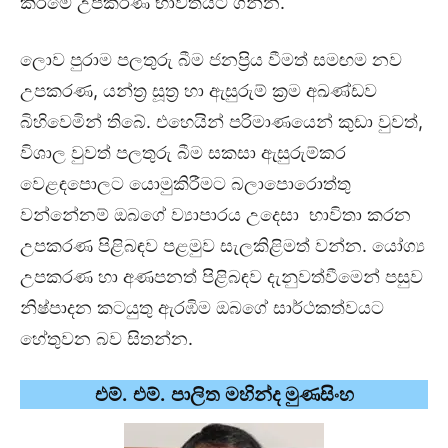
කිරීමේ උපකරණ භාවිතයට ගන්න.
ලොව පුරාම පලතුරු බීම ජනප්‍රිය වීමත් සමඟම නව
උපකරණ, යන්ත්‍ර සූත්‍ර හා ඇසුරුම් ක්‍රම අඛණ්ඩව
බිහිවෙමින් තිබේ. එහෙයින් පරිමාණයෙන් කුඩා වුවත්,
විශාල වුවත් පලතුරු බීම සකසා ඇසුරුම්කර
වෙළඳපොලට යොමුකිරීමට බලාපොරොත්තු
වන්නේනම් ඔබගේ ව්‍යාපාරය උදෙසා භාවිතා කරන
උපකරණ පිළිබඳව පළමුව සැලකිළිමත් වන්න. යෝග්‍ය
උපකරණ හා අණපනත් පිළිබඳව දැනුවත්වීමෙන් පසුව
නිෂ්පාදන කටයුතු ඇරඹිම ඔබගේ සාර්ථකත්වයට
හේතුවන බව සිතන්න.
එම්. එම්. පාලිත මහින්ද මුණසිංහ