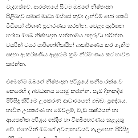
වැදගත්වේ. ආරම්භයේ සිටම ඔබගේ නිෂ්පාදන
පිළිබඳව සමාජ මාධ්‍ය ඔස්සේ කුඩා දැන්වීම් හෝ කෙටි
වීඩියෝ දර්ශණ ප්‍රචාරණය කරන්න. වෙළඳ ප්‍රදර්ශන
හරහා ඔබේ නිෂ්පාදන සන්නාමය පතුරුවා හරින්න.
වසරින් වසර පාරිභෝගිකයින් ආකර්ෂණය කර ගැනීම
සඳහා ආකර්ෂණීය ඇසුරුම් ක්‍රම නිර්මාණය කර භාවිත
කරන්න.
එමෙන්ම ඔබගේ නිෂ්පාදන පරිශ්‍රයේ සනීපාරක්ෂාව
කෙරෙහි ද අවධානය යොමු කරන්න. සැම දිනකදීම
පිරිසිදු කිරීමේ උපකරණ ආධාරයෙන් ගබඩා ප්‍රදේශය,
භාවිත උපකරණ හා මෙවලම්, වැඩ පෘෂ්ඨයන් හා
ආයතනික පරිශ්‍රය සේදීම හා විෂබීජහරණය කළයුතු
වේ. එහෙයින් ඔබගේ අවශ්‍යතාවයට ගැලපෙන පිරිසිදු