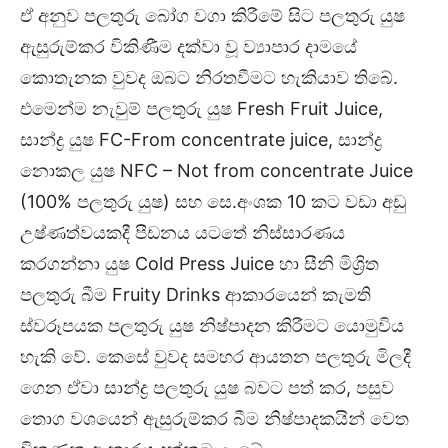
ඒ අනුව පලතුරු බෝග වගා කිරීමේ සිට පලතුරු යුෂ
ඇසුරුම්කර විකිණීම දක්වා වූ ව්‍යාපාර දාමයේ
කොතැනක වුවද ඔබට නිරතවීමට හැකියාව තිබේ.
එමෙන්ම නැවුම් පලතුරු යුෂ Fresh Fruit Juice,
සාන්ද්‍ර යුෂ FC-From concentrate juice, සාන්ද්‍ර
නොකල යුෂ NFC – Not from concentrate Juice
(100% පලතුරු යුෂ) සහ සෙ.අංශක 10 කට වඩා අඩු
උෂ්ණත්වයකදී පීඩනය යටතේ නිස්සාරණය
කරගන්නා යුෂ Cold Press Juice හා සීනි මිශ්‍රිත
පලතුරු බීම Fruity Drinks ආකාරයෙන් කැමති
ස්වරූපයක පලතුරු යුෂ නිෂ්පාදන කිරීමට යොමුවිය
හැකි වේ. කෙසේ වුවද සමහර ආයතන පලතුරු මිලදී
ගෙන ඒවා සාන්ද්‍ර පලතුරු යුෂ බවට පත් කර, පසුව
තොග වශයෙන් ඇසුරුම්කර බීම නිෂ්පාදකයින් වෙත