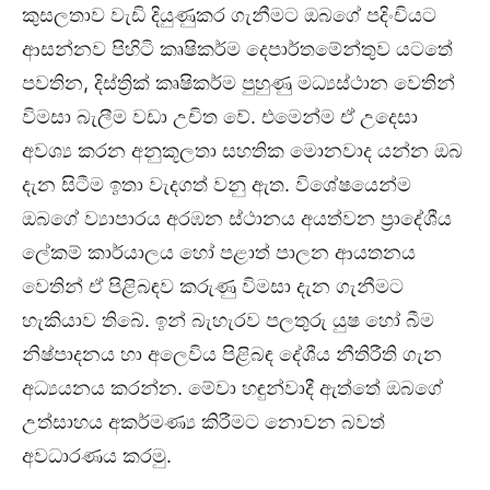
කුසලතාව වැඩි දියුණුකර ගැනීමට ඔබගේ පදිංචියට
ආසන්නව පිහිටි කෘෂිකර්ම දෙපාර්තමේන්තුව යටතේ
පවතින, දිස්ත්‍රික් කෘෂිකර්ම පුහුණු මධ්‍යස්ථාන වෙතින්
විමසා බැලීම වඩා උචිත වේ. එමෙන්ම ඒ උදෙසා
අවශ්‍ය කරන අනුකූලතා සහතික මොනවාද යන්න ඔබ
දැන සිටීම ඉතා වැදගත් වනු ඇත. විශේෂයෙන්ම
ඔබගේ ව්‍යාපාරය අරඹන ස්ථානය අයත්වන ප්‍රාදේශීය
ලේකම් කාර්යාලය හෝ පළාත් පාලන ආයතනය
වෙතින් ඒ පිළිබඳව කරුණු විමසා දැන ගැනීමට
හැකියාව තිබේ. ඉන් බැහැරව පලතුරු යුෂ හෝ බීම
නිෂ්පාදනය හා අලෙවිය පිළිබඳ දේශීය නීතිරීති ගැන
අධ්‍යයනය කරන්න. මේවා හඳුන්වාදී ඇත්තේ ඔබගේ
උත්සාහය අකර්මණ්‍ය කිරීමට නොවන බවත්
අවධාරණය කරමු.