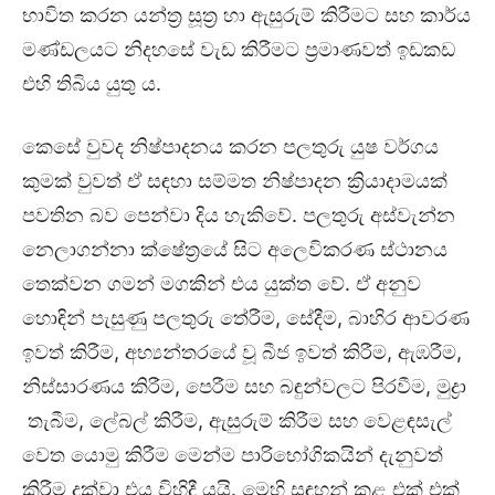
භාවිත කරන යන්ත්‍ර සූත්‍ර හා ඇසුරුම් කිරීමට සහ කාර්ය
මණ්ඩලයට නිදහසේ වැඩ කිරීමට ප්‍රමාණවත් ඉඩකඩ
එහි තිබිය යුතු ය.
කෙසේ වුවද නිෂ්පාදනය කරන පලතුරු යුෂ වර්ගය
කුමක් වුවත් ඒ සඳහා සම්මත නිෂ්පාදන ක්‍රියාදාමයක්
පවතින බව පෙන්වා දිය හැකිවේ. පලතුරු අස්වැන්න
නෙලාගන්නා ක්ෂේත්‍රයේ සිට අලෙවිකරණ ස්ථානය
තෙක්වන ගමන් මගකින් එය යුක්ත වේ. ඒ අනුව
හොඳින් පැසුණු පලතුරු තේරීම, සේදීම, බාහිර ආවරණ
ඉවත් කිරීම, අභ්‍යන්තරයේ වූ බීජ ඉවත් කිරීම, ඇඹරීම,
නිස්සාරණය කිරීම, පෙරීම සහ බඳුන්වලට පිරවීම, මුද්‍රා
තැබීම, ලේබල් කිරීම, ඇසුරුම් කිරීම සහ වෙළඳසැල්
වෙත යොමු කිරීම මෙන්ම පාරිභෝගිකයින් දැනුවත්
කිරීම දක්වා එය විහිදී යයි. මෙහි සඳහන් කළ එක් එක්