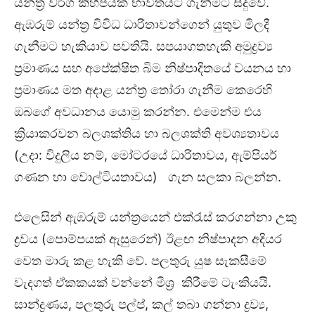
යන්ත්‍ර වර්ග කිහිපයක් භාවිතයට ගැනීමට සිදුවේ.
ඇඹරුම් යන්ත්‍ර විවිධ ධාරිතාවන්ගෙන් යුතුව මිලදී
ගැනීමට හැකියාව පවතියි. සපයාගතහැකි අමුද්‍රව්‍ය
ප්‍රමාණය සහ අපේක්ෂිත බිම නිෂ්පාදිතයේ වයනය හා
ප්‍රමාණය මත අදාළ යන්ත්‍ර තෝරා ගැනීම කෙරෙහි
ඔබගේ අවධානය යොමු කරන්න. එමෙන්ම එය
ක්‍රියාකරවන බලශක්තිය හා බලශක්ති අවශ්‍යතාවය
(උදා: විදුලිය නම්, මෝටරයේ ධාරිතාවය, ඇම්පියර්
ගණන හා වොල්ටියතාවය) ගැන සලකා බලන්න.
එලෙසින් ඇඹරුම් යන්ත්‍රයෙන් එක්රැස් කරගන්නා උකු
ද්‍රවය (පොම්පයක් ඇසුරෙන්) ඊළඟ නිෂ්පාදන අදියර
වෙත මාරු කළ හැකි වේ. පලතුරු යුෂ සැකසීමේ
වැදගත් ඒකකයක් වන්නේ මිශ්‍ර කිරීමේ ටැංකියයි.
සාන්ද්‍රණය, පලතුරු පල්ප්, කල් තබා ගන්නා ද්‍රව්‍ය,