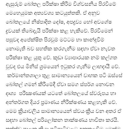
ඇසුරුම් බෝතල පරීක්ෂා කිරීම විශ්වසනීය පිරවීමේ
මෙහෙයුමක අත්‍යවශ්‍ය කටයුත්තකි. ඒ අනුව
බෝතලයේ නිෂ්පාදිත දෝෂ, අපද්‍රව්‍ය හෝ අවශේෂ
ද්‍රවයක් තිබේදැයි පරීක්ෂා කළ හැකිවේ. පිරවීමෙන්
පසුවද අපේක්ෂිත පිරවුම් මට්ටම හා කාන්දුවීම්
නොමැති බව සහතික කරගැනීම සඳහා ඒවා නැවත
පරීක්ෂා කළ යුතු වේ. කුඩා ව්‍යාපාරයක නම් කල්ගත
වුවද එය මිනිස් ශ්‍රමයෙන් ඉටුකර ගැනීම ලාභදායී වේ.
කර්මාන්තශාලා තුළ සාමාන්‍යයෙන් වාහක පටි ඔස්සේ
බෝතල් ගමන් කිරීමේදී ඒවා සමග ස්පර්ශ නොවන
දෘශ්‍ය පරීක්‍ෂණයක් යටතේ බෝතලයේ ස්වරූපය හා
අන්තර්ගත දියර ප්‍රමාණය නිරීක්ෂණය කළහැකි වේ.
මෙම ක්‍රියාවලිය සාමාන්‍යයෙන් ස්වයංක්‍රීය වන අතර ඒ
සඳහා බෝතල් පරිලෝකන තාක්ෂණය භාවිතා කරයි.
තත්ත්ව පාලන ක්‍රියා පටිපාටිවලට අනුකූලවීම මෙන්ම