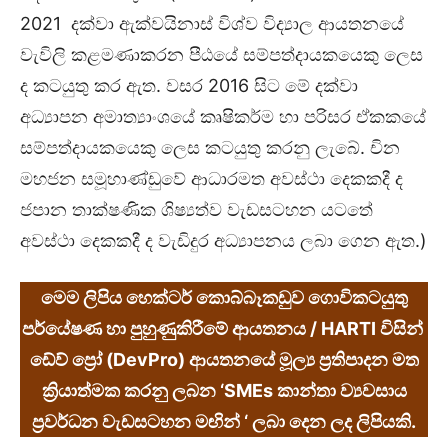
2021 දක්වා ඇක්වයිනාස් විශ්ව විද්‍යාල ආයතනයේ
වැවිලි කළමණාකරන පීඨයේ සම්පත්දායකයෙකු ලෙස
ද කටයුතු කර ඇත. වසර 2016 සිට මේ දක්වා
අධ්‍යාපන අමාත්‍යාංශයේ කෘෂිකර්ම හා පරිසර ඒකකයේ
සම්පත්දායකයෙකු ලෙස කටයුතු කරනු ලැබේ. චින
මහජන සමූහාණ්ඩුවේ ආධාරමත අවස්ථා දෙකකදී ද
ජපාන තාක්ෂණික ශිෂ්‍යත්ව වැඩසටහන යටතේ
අවස්ථා දෙකකදී ද වැඩිදුර අධ්‍යාපනය ලබා ගෙන ඇත.)
මෙම ලිපිය හෙක්ටර් කොබ්බෑකඩුව ගොවිකටයුතු
පර්යේෂණ හා පුහුණුකිරීමේ ආයතනය
/ HARTI
විසින්
ඩේව් ප්‍රෝ
(DevPro)
ආයතනයේ මූල්‍ය ප්‍රතිපාදන මත
ක්‍රියාත්මක කරනු ලබන ‘
SMEs
කාන්තා ව්‍යවසාය
ප්‍රවර්ධන වැඩසටහන ම
ඟ
ින් ‘ ලබා දෙන ලද ලිපියකි.