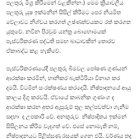
පලතුරු මිශ්‍ර කිරීමෙන් වළකින්න.) මෙම ක්‍රියාවලිය
පලතුරු යුෂ ඉක්මනින් සිසිල් කිරීමට පෙර නියමිත
වේලාවට නිශ්චය කරගත් උෂ්ණත්වයකට රත් කරගත
යුතුවේ. නවීන පිරවුම් යන්ත්‍ර බොහොමයක්
පැස්ටරීකරණ පද්ධති සමඟ බාධාවකින් තොරව
ඒකාබද්ධ කළ හැකිවේ.
පැස්ටරීකරණයේදී පලතුරු බීමවල පෝෂණ ගුණයන්
ආරක්ෂා කරමින්, හානිකර බැක්ටීරියා විනාශ කර
දමයි. විටමින් සංරක්ෂණය කරදෙයි. නිෂ්පාදනයේ ආයු
කාලය දිගු කරවයි. ඒවායේ කාබනික ගුණාංග ද
ආරක්ෂා කරන අතර ඇසුරුම් තුල කල්පවත්වා ගැනීම
සඳහා ද උපකාරී වේ. අනතුරුව නිෂ්පාදිතය ඉක්මන්
සිසිලනය කිරීම වැදගත් වේ. එසේ නොමැති නම්,
නිෂ්පාදනයට පිළිස්සුණු රසයක් ගෙන එයි. වර්ණය තද