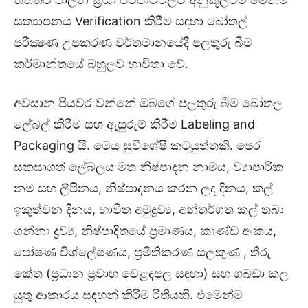
සත්‍යාපනය Verification කිරීම සඳහා බෝතල්
පරීක්‍ෂණ උපකරණ වර්තමානයේදී පලතුරු බීම
කර්මාන්තයේ බහුලව භාවිතා වේ.
අවසාන පියවර වන්නේ ඔබගේ පලතුරු බීම බෝතල
ලේබල් කිරීම සහ ඇසුරුම් කිරීම Labeling and
Packaging යි. මෙය සුවිශේෂී කටයුත්තකි. පෙර
සකසාගත් ලේබලය මත නිෂ්පාදන නාමය, ව්‍යාපාරික
නම සහ ලිපිනය, නිෂ්පාදනය කරන ලද දිනය, කල්
ඉකුත්වන දිනය, භාවිත අමුද්‍රව්‍ය, අන්තර්ගත කල් තබා
ගන්නා ද්‍රව්‍ය, නිෂ්පාදිතයේ ප්‍රමාණය, කාණ්ඩ අංකය,
පෝෂණ විශ්ලේෂණය, ප්‍රමිතිකරණ සලකුණ , තීරු
කේත (ප්‍රධාන ප්‍රවාහ වෙළඳපල සඳහා) සහ ගබඩා කල
යුතු ආකාරය සඳහන් කිරීම රීතියකි. එමෙන්ම