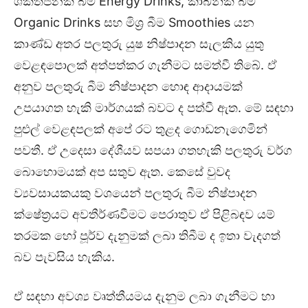
ශක්තිජනක බීම Energy Drinks, කාබනික බීම
Organic Drinks සහ මිශ්‍ර බීම Smoothies යන
කාණ්ඩ අතර පලතුරු යුෂ නිෂ්පාදන සැලකිය යුතු
වෙළඳපොලක් අත්පත්කර ගැනීමට සමත්වී තිබේ. ඒ
අනුව පලතුරු බීම නිෂ්පාදන හොඳ ආදායමක්
උපයාගත හැකි මාර්ගයක් බවට ද පත්වී ඇත. මේ සඳහා
පුළුල් වෙළඳපලක් අපේ රට තුළද ගොඩනැගෙමින්
පවතී. ඒ උදෙසා දේශීයව සපයා ගතහැකි පලතුරු වර්ග
බොහොමයක් අප සතුව ඇත. කෙසේ වුවද
ව්‍යවසායකයකු වශයෙන් පලතුරු බීම නිෂ්පාදන
ක්ෂේත්‍රයට අවතීර්ණවීමට පෙරාතුව ඒ පිළිබඳව යම්
තරමක හෝ පූර්ව දැනුමක් ලබා තිබීම ද ඉතා වැදගත්
බව පැවසිය හැකිය.
ඒ සඳහා අවශ්‍ය වෘත්තීයමය දැනුම ලබා ගැනීමට හා