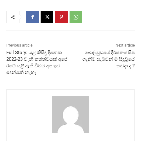
Previous article
Next article
Full Story: යළි කිසිඳු දිනෙක
බොලිවුඩයේ දීර්ඝතම සිප
2022-23 වැනි තත්ත්වයක් අපේ
ගැනීම සැබවින් ම සිදුවූයේ
රටේ යළි ඇති වීමට අප ඉඩ
කවදා ද ?
දෙන්නේ නැහැ‍