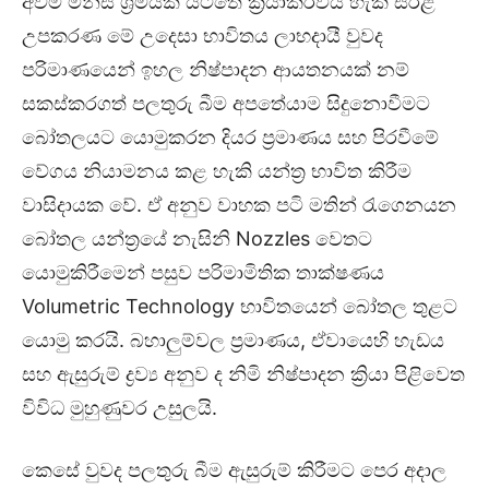
අවම මිනිස් ශ්‍රමයක් යටතේ ක්‍රියාකරවිය හැකි සරළ
උපකරණ මේ උදෙසා භාවිතය ලාභදායී වුවද
පරිමාණයෙන් ඉහල නිෂ්පාදන ආයතනයක් නම්
සකස්කරගත් පලතුරු බීම අපතේයාම සිදුනොවීමට
බෝතලයට යොමුකරන දියර ප්‍රමාණය සහ පිරවීමේ
වේගය නියාමනය කළ හැකි යන්ත්‍ර භාවිත කිරීම
වාසිදායක වේ. ඒ අනුව වාහක පටි මතින් රැගෙනයන
බෝතල යන්ත්‍රයේ නැසිනි Nozzles වෙතට
යොමුකිරීමෙන් පසුව පරිමාමිතික තාක්ෂණය
Volumetric Technology භාවිතයෙන් බෝතල තුළට
යොමු කරයි. බහාලුම්වල ප්‍රමාණය, ඒවායෙහි හැඩය
සහ ඇසුරුම් ද්‍රව්‍ය අනුව ද නිමි නිෂ්පාදන ක්‍රියා පිළිවෙත
විවිධ මුහුණුවර උසුලයි.
කෙසේ වුවද පලතුරු බීම ඇසුරුම් කිරීමට පෙර අදාල