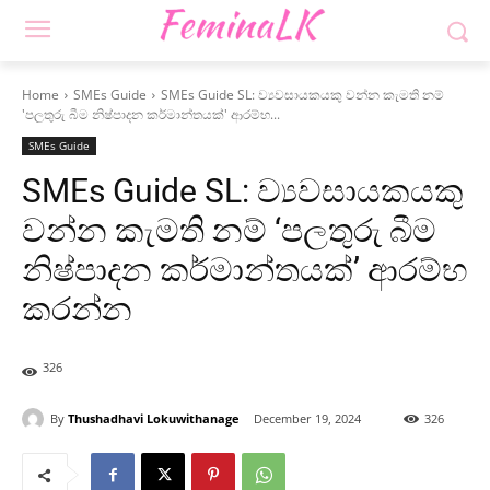
Home
SMEs Guide
SMEs Guide SL: ව්‍යවසායකයකු වන්න කැමති නම්
'පලතුරු බීම නිෂ්පාදන කර්මාන්තයක්' ආරම්භ...
SMEs Guide
SMEs Guide SL: ව්‍යවසායකයකු
වන්න කැමති නම් ‘පලතුරු බීම
නිෂ්පාදන කර්මාන්තයක්’ ආරම්භ
කරන්න
326
By
Thushadhavi Lokuwithanage
December 19, 2024
326