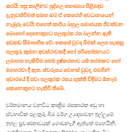
කරයි. පසු කාලීනව පුද්ගල සෞඛ්‍යය පිළිබඳව
දැනුවත්වීමත් සමඟ ඔබ ඒ කෙරෙහි අවධානයෙන්
නැඹුරු වෙයි. එහෙත් කාර්ය බහුල සමාජයක ජීවත්වන
බොහෝ දෙනෙකුහට පලතුරක රස බලන්න ඇති
ඉඩකඩ සීමාසහිත වේ. කෙසේ වුවද බීමක් ලෙස සැකසූ
පලතුරු කුමන අවස්ථාවකදී හෝ පරිභෝජනයට
ලබාගත හැකිවීම මෙම දුෂ්කරතාව යම් තරමකට හෝ
මගහරවා දී ඇත. ස්වරූපය වෙනස් වුවද, එමගින්
අවාරයේ දී පවා පලතුරක රසය භුක්ති වි
ඳ
ීමට ඕනෑම
කෙනෙකුහට හැකිවී තිබේ.
වර්තමානය වනවිට කෘත්‍රිම රසකාරක අඩු හා
ස්වභාවික පලතුරු බිම වර්ග උදෙසාවන ඉල්ලුමේ
ඉහල ප්‍රවණතාවයක් ගොඩනැගී ඇත්තේ එහෙයිනි.