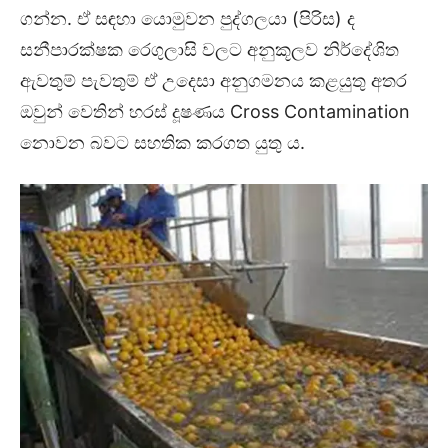
ගන්න. ඒ සඳහා යොමුවන පුද්ගලයා (පිරිස) ද
සනීපාරක්ෂක රෙගුලාසි වලට අනුකූලව නිර්දේශිත
ඇවතුම් පැවතුම් ඒ උදෙසා අනුගමනය කළයුතු අතර
ඔවුන් වෙතින් හරස් දූෂණය Cross Contamination
නොවන බවට සහතික කරගත යුතු ය.