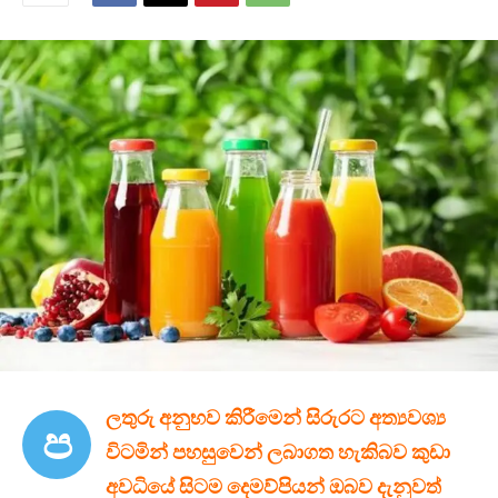
ලතුරු අනුභව කිරීමෙන් සිරුරට අත්‍යවශ්‍ය
ප
විටමින් පහසුවෙන් ලබාගත හැකිබව කුඩා
අවධියේ සිටම දෙමව්පියන් ඔබව දැනුවත්