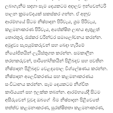
ලබාගැනීම සඳහා සෑම දෙයකටම අදාලව ඉන්වෙන්ටරි
පාලන ක්‍රමවේදයක් සකස්කර ගන්න. ඒ අනුව
ආරම්භයේ සිටම නිෂ්පාදන පිරිවැය, ශ්‍රම පිරිවැය,
කළමනාකරණ පිරිවැය, අපේක්ෂිත ලාභය ඇතුළත්
තොරතුරු රැස්කර වරින්වර සමාලෝචනය කරන්න.
අමුද්‍රව්‍ය සැපයුම්කරුවන් සහ බෙදා හැරීමේ
නියෝජිතයින් ලැයිස්තුගත කරන්න. සමකාලීන
තරඟකරුවන්, පාරිභෝගිකයින් පිළිබදව සහ පවතින
නිෂ්පාදන පිළිබදව වෙළදපොල විශ්ලේෂණය කරන්න.
නිෂ්පාදන අලෙවිකරණය සහ කළමනාකරණය
සංවිධානය කරන්න. සෑම දෙයකටම නිශ්චිත
කාර්යයන් සහ ඉලක්ක තබන්න. ආරම්භයේදී සිටම
අසීරුවෙන් වුවද ඔබගේ බීම නිෂ්පාදන පිළිවෙතේ
තත්ත්ව කළමනාකරණ, සුරක්ෂිතතා කළමනාකරණ,