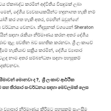
වය ඒකාබද්ධ කරමින් අද්විතීය විසඳුමක් ලබා
 වීමෙන්, දේශීය ව්‍යවසායකයින්ට හඳුනාගත හැකි නම්
යෝගී කර ගත හැකි අතර, එමඟින් ඔවුන්ගේ
ෙස වර්ධනය වෙනවා. නිදසුනක් වශයෙන් Sheraton
ාංකිකයින් සඳහා රැකියා නිර්මාණය කරන අතර දේශීය
රජාව තුළ පවතින බව සහතික කරනවා. ශ්‍රී ලංකාවේ
ේ හැකියාව සක්‍රීය කරමින්, දේශීය ව්‍යාපාර
ස් වෙළඳ නාම අතර සම්බන්ධතා සඳහා පහසුකම්
දක්වනවා.
ීමේ සීමාවන් මොනවා ද
?,
ශ්‍රී ලංකාව ආර්ථික
 වීම සහ තිරසාර සංවර්ධනය සඳහා මෙවලමක් ලෙස
ව්‍යාපාර නිර්මාණය කිරීමට පහසුකම් සැලසීම