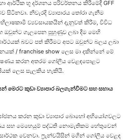
රහා ආර්ථික භූ දර්ශනය පරිවර්තනය කිරීමේදී GFF
්ව සිටිනවා. නිවැරදි ව්‍යාපාරය තෝරා ගැනීම
ිලාෂකාමී ව්‍යවසායකයින් දැනුවත් කිරීම, විවිධ
හ ඔවුන්ට ගැලපෙන පුහුණුව ලබා දීම මෙහි
ථාර්ථයක් බවට පත් කිරීමට අපට ඔවුන්ට බලය ලබා
ංදර්ශනයක් / franchise show ලෙස මා දකින්නේ මේ
ලතා පෝෂණය කරන අතරම ගෝලීය වෙළඳපොළට
ෂියක් ලෙස සැලකිය හැකියි.
න් මෙරට කුඩා ව්‍යාපාර බලගැන්වීමට සහ සහාය
ියෝජනය කරන කුඩා ව්‍යාපාර බොහෝ අභියෝගවලට
ණය සහ මෙහෙයුම් පද්ධති නොමැතිකම හේතුවෙන්
ර්ථක වෙනවා. ෆ්‍රැන්චයිසින් මගින් ගෝලීය වෙළඳ