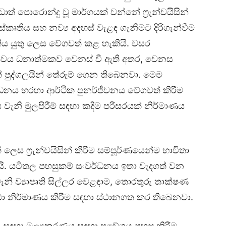
 වඩාත් පොරොන්දු වූ මාර්ගයක් වන්නේ ෆ්‍රැන්චයිසින්
්කෘතිය සහ නව්‍ය අදහස් වැළඳ ගැනීමට දිරිගැන්වීම
ැලකිය යුතු ලෙස වේගවත් කළ හැකියි. වසර
්වය ධනාත්මකව වෙනස් වී ඇති අතර, වෙනස
් පුද්ගලයින් තේරුම් ගෙන තිබෙනවා. මෙම
්ධනය හරහා ආර්ථික පුනර්ජීවනය වේගවත් කිරීම
ය වැනි මුලපිරීම් සඳහා කදිම පරිසරයක් නිර්මාණය
 ෆ්‍රැන්චයිසින් කිරීම සම්පූර්ණයෙන්ම භාවිතා
තුයි. යටිතල පහසුකම් සංවර්ධනය ඉතා වැදගත් වන
වැනි ව්‍යාපෘති සිල්ලර වෙළඳාම, තොරතුරු තාක්ෂණ
ස්ථා නිර්මාණය කිරීම සඳහා ස්ථානගත කර තිබෙනවා.
සඳහා මූල්‍යකරණය සඳහා ප්‍රවේශය පහසු කිරීම