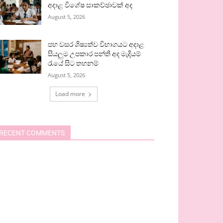
අදාළ විශේෂ සාකච්ඡාවක් අද
August 5, 2026
පහ වසර ශිෂ්‍යත්ව විභාගයට අදාළ
සියලුම උපකාර පන්ති අද මැදියම්
රැයේ සිට තහනම්
August 5, 2026
Load more
RECENT COMMENTS