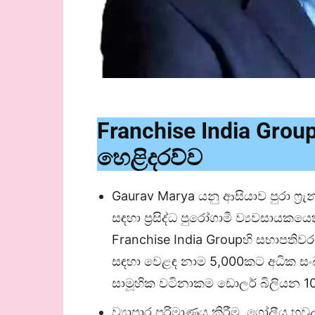
Franchise India Gro
හෙළිදරව්ව
Gaurav Marya යනු ආසියාව පුරා ෆ්‍ර
සඳහා ප්‍රසිද්ධ පුරෝගාමී ව්‍යවසායකය
Franchise India Groupහි සභාපතිවරය
සඳහා වෙළඳ නාම 5,000කට අධික සංඛ්
සාමූහික වටිනාකම ඩොලර් බිලියන 1
ව්‍යාපාර පරිමාණය කිරීම, ගෝලීය හව