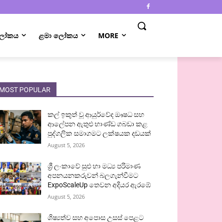
 ලෝකය
ළමා ලෝකය
MORE
MOST POPULAR
කල් ඉකුත් වූ ආයුර්වේද ඖෂධ සහ
ආලේපන ඇතුළු භාණ්ඩ ගබඩා කළ
පුද්ගලික සමාගමට ලක්ෂයක දඩයක්
August 5, 2026
ශ්‍රී ලංකාවේ සුළු හා මධ්‍ය පරිමාණ
අපනයනකරුවන් බලගැන්වීමට
ExpoScaleUp තෙවන අදියර ඇරඹේ
August 5, 2026
ශිෂ්‍යත්ව සහ අපොස උසස් පෙළට