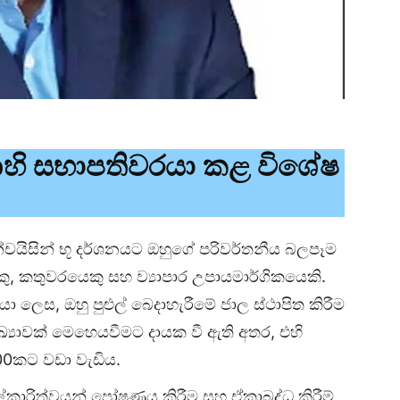
upහි සභාපතිවරයා කළ විශේෂ
ැන්චයිසින් භූ දර්ශනයට ඔහුගේ පරිවර්තනීය බලපෑම
ෙකු, කතුවරයෙකු සහ ව්‍යාපාර උපායමාර්ගිකයෙකි.
ා ලෙස, ඔහු පුළුල් බෙදාහැරීමේ ජාල ස්ථාපිත කිරීම
‍යාවක් මෙහෙයවීමට දායක වී ඇති අතර, එහි
00කට වඩා වැඩිය.
ුල්කාරිත්වයන් පෝෂණය කිරීම සහ ඒකාබද්ධ කිරීම්