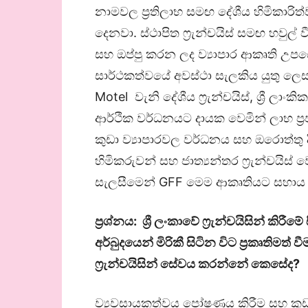
නාමවල ප්‍රතිලාභ සමඟ දේශීය හිමිකාරිත්
දෙනවා. ස්ථාපිත ෆ්‍රැන්චයිස් සමඟ හවුල්
සහ ඔප්පු කරන ලද ව්‍යාපාර ආකෘති උප
සාර්ථකත්වයේ අවස්ථා සැලකිය යුතු ල
Motel වැනි දේශීය ෆ්‍රැන්චයිස්, ශ්‍රී ල
ආර්ථික වර්ධනයට දායක වෙමින් ලාභ ප්‍
කුඩා ව්‍යාපාරවල වර්ධනය සහ ඔරොත්තු දීම
හිමිකරුවන් සහ ජාත්‍යන්තර ෆ්‍රැන්චයි
සැලසීමෙන් GFF මෙම ආකෘතියට සහාය 
ප්‍රශ්නය: ශ්‍රී ලංකාවේ ෆ්‍රැන්චයිසින් කිර
අර්බුදයෙන් මිරිකී සිටින විට
ප්‍රකෘතිමත්
ෆ්‍රැන්චයිසින් සේවය කරන්නේ කෙසේද
?
ව්‍යවසායකත්වය පෝෂණය කිරීම සහ කුඩා 