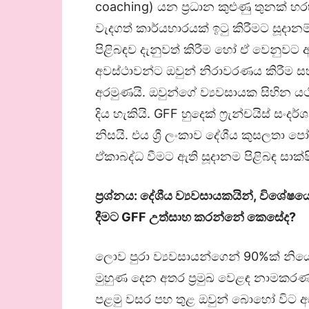
coaching) යන ප්‍රධාන කුළුණු තුනක් හ
වැදගත් කාර්යභාරයක් ඉටු කිරීමට සූදානම
පිළිබඳව දැනුවත් කිරීම හෝ ඒ වෙනුවට අභ
අවස්ථාවන්ට ඔවුන් නිරාවරණය කිරීම ස
අරමුණයි. ඔවුන්ගේ ව්‍යවසායක සිහින ය
දිය හැකියි. GFF හුදෙක් ෆ්‍රැන්චයිස් ස
නිසයි. එය ශ්‍රී ලංකාව දේශීය කුස
ඒකාබද්ධ වීමට ඇති සූදානම පිළිබඳ සාක්
ප්‍රශ්නය: දේශීය ව්‍යවසායකයින්
,
විශේෂයෙ
දීමට
GFF
උත්සාහ කරන්නේ කෙසේද
?
ලොව පුරා ව්‍යවසායන්ගෙන් 90%ක් න
මුහුණ දෙන අතර ප්‍රමුඛ වෙළඳ නාමකර
පළමු වසර පහ තුළ ඔවුන් බොහෝ විට අසා