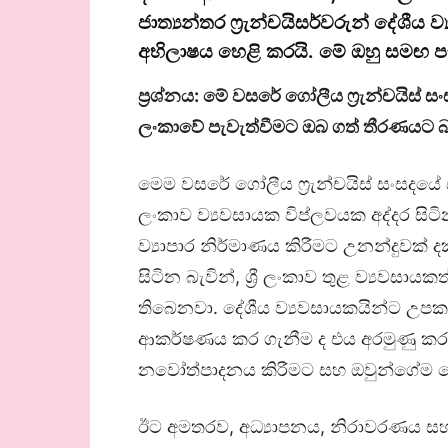
ජාත්‍යන්තර ෆ්‍රැන්චයිසර්වරුන් දේශී
අභිලාෂය හෙළි කරයි. මේ ඔහු සමඟ පැ
ප්‍රශ්නය: මේ වසරේ ගෝලීය ෆ්‍රැන්චයිස් ස
ලංකාවේ පැවැත්වීමට ඔබ ගත් තීරණයට
මෙම වසරේ ගෝලීය ෆ්‍රැන්චයිස් සංසදයේ 
ලංකාව ව්‍යවසායක විප්ලවයක අද්දර සිට
ව්‍යාපාර නිර්මාණය කිරීමට උනන්දුව
සිටින බැවින්, ශ්‍රී ලංකාව තුළ ව්‍යවස
තිබෙනවා. දේශීය ව්‍යවසායකයින්ට උ
ආකර්ෂණය කර ගැනීම ද එය අරමුණු කරනවා.
නවෝත්පාදනය කිරීමට සහ ඔවුන්ගේම වෙ
ඊට අමතරව, අධ්‍යාපනය, නිරාවරණය සහ ප