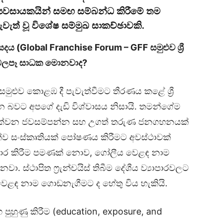
ය ව්‍යවසායකයින් සමඟ සම්බන්ධ කිරීමේ තම
වැත් වූ විශේෂ සම්මුඛ සාකච්ඡාවකි.
ංසදය (
Global Franchise Forum
–
GFF
සමුළුව ශ්‍රී
 බලපෑ සාධක මොනවාද
?
සමුළුව කොළඹ දී පැවැත්වීමට තීරණය කළේ ශ්‍රී
ින බවට අපගේ දැඩි විශ්වාසය නිසායි. තමන්ගේම
ක් දක්වන ජවසම්පන්න සහ උගත් තරුණ ජනගහනයක්
ායකත්ව සංස්කෘතියක් පෝෂණය කිරීමට අවස්ථාවක්
පකාර කිරීම පමණක් නොව, ගෝලීය වෙළඳ නාම
 ස්ථාපිත ෆ්‍රැන්චයිස් තිබීම දේශීය ව්‍යාපාරවලට
ළඳ නාම ගොඩනැගීමට ද හේතු විය හැකියි.
ුහුණු කිරීම (education, exposure, and