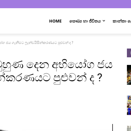
HOME
සෞඛ්‍ය හා ජීවිතය
කාන්තා
ෝග ජය ගැනීමට ෆ්‍රැන්චයිසින්කරණයට පුළුවන් ද ?
s මුහුණ දෙන අභියෝග ජය
සින්කරණයට පුළුවන් ද ?