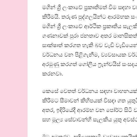
මගින් ශ්‍රී ලංකාවේ ප්‍රකෘතිමත් වීම සඳහා
කිරීමයි. තරුණ පුද්ගලයින්ට ආරම්භක සංස
මගින් ශ්‍රී ලංකාවේ ආර්ථික ප්‍රකෘතිය ස
ගණනාවක් පුරා ජනතාව අතර මානසිකත
සාක්ෂාත් කරගත හැකි බව වැඩි වැඩියෙන
වර්ධනය වන පිළිගැනීම, ව්‍යවසායක වර
අරමුණු කරගත් ගෝලීය ෆ්‍රැන්චයිස් සංසද
කරනවා.
කෙසේ වෙතත් වර්ධනය සඳහා වාහනයක් ලෙස
කිරීමට සීමාවන් කිහිපයක් විසඳා ගත යු
අතර, ඉදිරියේදී ආරම්භ වන පෝර්ට් සිටි 
සහ මූල්‍ය සේවාවන්හි සැලකිය යුතු අව
ඊට අමතරව, අභිලාෂකාමී ව්‍යවසායකයින් 