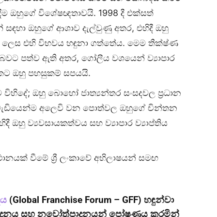
දීම ඔහුගේ විශේෂඥතාවයි. 1998 දී එක්සත්
් සඳහා ඔහුගේ ආශාව දැල්වුණු අතර, එහිදී ඔහු
ක් ලෙස එහි විභවය හඳුනා ගත්තේය. මෙම තීක්ෂ්ණ
ගලක් බවට පත්ව ඇති අතර, ගෝලීය වශයෙන් ව්‍යාපාර
කට ඔහු පහසුකම් සපයයි.
 විහිදේ; ඔහු බොහෝ ජාත්‍යන්තර සංසදවල ප්‍රධාන
වැඩියෙන්ම අලෙවි වන පොත්වල ඔහුගේ චින්තන
 ඔහු ව්‍යවසායකත්වය සහ ව්‍යාපාර ව්‍යාප්තිය
්ථානයක් වීමේ ශ්‍රී ලංකාවේ අභිලාෂයන් සමඟ
සදය
(Global Franchise Forum – GFF) හඳුන්වා
ත්පාදනය සහ නවෝත්පාදනයන් පෝෂණය කරමින්