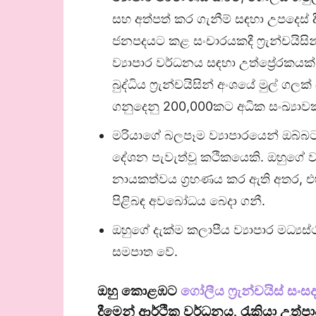
සහ අත්පත් කර ගැනීම් සඳහා උපදෙස් 
ජනපදයට කළ සංචාරයකදී ෆ්‍රැන්චයිසින
ව්‍යාපාර වර්ධනය සඳහා උත්ප්‍රේරකය
බුද්ධිය ෆ්‍රැන්චයිසින් අංශයේ මුල් 
ගනුදෙනු 200,000කට අධික සංඛ්‍යාව
මරියාගේ බලපෑම ව්‍යාපාරයෙන් ඔබ්බට
දේශන පැවැත්වූ කථිකයෙකි. ඔහුගේ 
නායකත්වය ග්‍රහණය කර ඇති අතර, එහිදී
පිළිබඳ අවබෝධය බෙදා ගනී.
ඔහුගේ දැක්ම කලාපීය ව්‍යාපාර මධ්‍යස
සමපාත වේ.
ඔහු කොළඹට
ගෝලීය ෆ්‍රැන්චයිස් සං
දීමෙන් ආර්ථික වර්ධනය, රැකියා උ