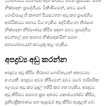
ව්‍යාපාරයේ වෙනසක් ඇති කිරීමට තවත් ක්‍රමයකි. ඔබේ
නිෂ්පාදන ප්‍රාදේශීයව විකිණීමෙන්, ඔබට ඔබේ
ගොවිපළෙහි කාබන් පියසටහන අඩු කර ප්‍රාදේශීය
ආර්ථිකයට සහාය විය හැකිය. අද්විතීය හා තිරසාර
නිෂ්පාදන නිර්මාණය කිරීම සඳහා ඔබට ප්‍රාදේශීය
අවන්හල් සහ ආහාර නිෂ්පාදකයින් සමඟ
සහයෝගයෙන් කටයුතු කළ හැකිය.
අපද්‍රව්‍ය අඩු කරන්න
අපද්‍රව්‍ය අඩු කිරීම තිරසාර ගොවිතැනේ අත්‍යවශ්‍ය
අංගයකි. අපද්‍රව්‍ය අවම කිරීමෙන් ඔබට ඔබේ පාරිසරික
බලපෑම අඩු කර මුදල් ඉතිරි කර ගත හැකිය. අපද්‍රව්‍ය
අඩු කිරීමට සමහර ක්‍රම අතරට කොම්පෝස්ට් කිරීම,
ප්‍රතිචක්‍රීකරණය සහ ඇසුරුම් අඩු කිරීම ඇතුළත් වේ.