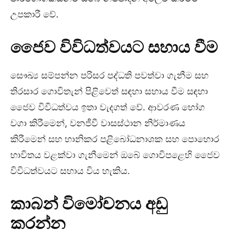
උපකාරී වේ.
ජෛව විවිධත්වයට සහාය වීම
සෞඛ්‍ය සම්පන්න පරිසර පද්ධති පවත්වා ගැනීම සහ
තිරසාර ගොවිතැන් පිළිවෙත් සඳහා සහාය වීම සඳහා
ජෛව විවිධත්වය ඉතා වැදගත් වේ. ආවරණ භෝග
වගා කිරීමෙන්, වනජීවී වාසස්ථාන නිර්මාණය
කිරීමෙන් සහ හානිකර පළිබෝධනාශක සහ පොහොර
භාවිතය වළක්වා ගැනීමෙන් ඔබේ ගොවිපළෙහි ජෛව
විවිධත්වයට සහාය විය හැකිය.
කාබන් විමෝචනය අඩු
කරන්න