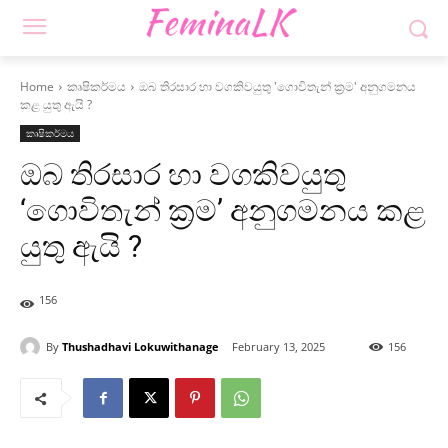
Home
කෘෂිකර්මය
ඔබ තිරසාර හා වගකිවයුතු 'ගොවිතැන් ක්‍රම' අනුගමනය
කළ යුතු ඇයි ?
කෘෂිකර්මය
ඔබ තිරසාර හා වගකිවයුතු
‘ගොවිතැන් ක්‍රම’ අනුගමනය කළ
යුතු ඇයි ?
156
By
Thushadhavi Lokuwithanage
February 13, 2025
156