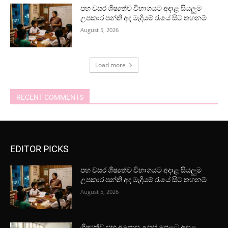
පහ වසර ශිෂ්‍යත්ව විභාගයට අදාළ සියලුම
උපකාර පන්ති අද මැදියම් රැයේ සිට තහනම්
August 5, 2026
Load more
RECENT COMMENTS
EDITOR PICKS
පහ වසර ශිෂ්‍යත්ව විභාගයට අදාළ සියලුම
උපකාර පන්ති අද මැදියම් රැයේ සිට තහනම්
August 5, 2026
ශිෂ්‍යත්ව සහ අපොස උසස් පෙළට අදාළ