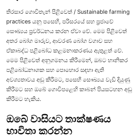
තිරසාර ගොවිතැන් පිළිවෙත් / Sustainable farming
practices යනු පසෙහි, පරිසරයේ සහ ප්‍රජාවේ
සෞඛ්‍යය ප්‍රවර්ධනය කරන ඒවා වේ. මෙම පිළිවෙත්
අතර බෝග මාරුව, ආවරණ බෝග වගාව සහ
ඒකාබද්ධ පළිබෝධ කළමනාකරණය ඇතුළත් වේ.
මෙම පිළිවෙත් අනුගමනය කිරීමෙන්, ඔබට හානිකර
පළිබෝධනාශක සහ පොහොර සඳහා ඇති
අවශ්‍යතාවය අඩු කිරීමට, පසෙහි සෞඛ්‍යය වැඩි දියුණු
කිරීමට සහ ඔබේ ගොවිපළෙහි කාබන් පියසටහන අඩු
කිරීමට හැකිය.
ඔබේ වාසියට තාක්ෂණය
භාවිතා කරන්න