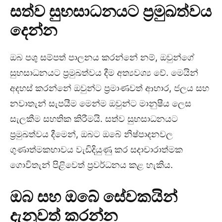
සත්ව සුභසාධනයට ප්‍රමුඛත්වය
දෙන්න
ඔබ පශු සම්පත් පාලනය කරන්නේ නම්, ඔවුන්ගේ
සුභසාධනයට ප්‍රමුඛත්වය දීම අත්‍යවශ්‍ය වේ. මෙයින්
අදහස් කරන්නේ ඔවුන්ට ප්‍රමාණවත් ආහාර, ජලය සහ
නවාතැන් සැපයීම මෙන්ම ඔවුන්ට මානුෂීය ලෙස
සැලකීම සහතික කිරීමයි. සත්ව සුභසාධනයට
ප්‍රමුඛත්වය දීමෙන්, ඔබට ඔබේ නිෂ්පාදනවල
ගුණාත්මකභාවය වැඩිදියුණු කර සදාචාරාත්මක
ගොවිතැන් පිළිවෙත් ප්‍රවර්ධනය කළ හැකිය.
ඔබ සහ ඔබේ සේවකයින්
දැනුවත් කරන්න