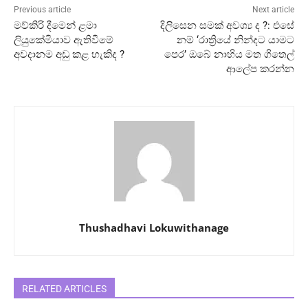
Previous article
Next article
මව්කිරි දීමෙන් ළමා
දිලිසෙන සමක් අවශ්‍ය ද ?: එසේ
ලියුකේමියාව ඇතිවීමේ
නම් ‘රාත්‍රියේ නින්දට යාමට
අවදානම අඩු කළ හැකිද ?
පෙර’ ඔබේ නාභිය මත ගිතෙල්
ආලේප කරන්න
Thushadhavi Lokuwithanage
RELATED ARTICLES