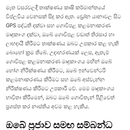
මෑත වසරවලදී තාක්ෂණය කෘෂි කර්මාන්තයේ
විප්ලවීය වෙනසක් සිදු කර ඇත. ඩ්‍රෝන යානාවල සිට
GPS පද්ධති දක්වා සහ ගොවිපළ කළමනාකරණ
මෘදුකාංග දක්වා, ඔබේ ගොවිපළ වඩාත් තිරසාර හා
ලාභදායී කිරීමට තාක්ෂණය ඔබට උපකාර කළ හැකි
බොහෝ ක්‍රම තිබේ. උදාහරණයක් ලෙස, ඇතැම්
ගොවිපළ කළමනාකරණ මෘදුකාංගය මඟින් ඔබේ
භෝග නිරීක්ෂණය කිරීමට, ඔබේ ඉන්වෙන්ටරි
කළමනාකරණය කිරීමට සහ ඔබේ අස්වැන්න
නිරීක්ෂණය කිරීමට උපකාරී වේ. මෙම මෘදුකාංගය
භාවිතා කිරීමෙන්, ඔබට ඔබේ ගොවිතැන් පිළිවෙත්
ප්‍රශස්ත කර නාස්තිය අවම කළ හැකිය.
ඔබේ ප්‍රජාව සමඟ සම්බන්ධ