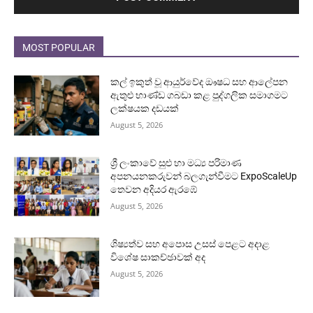
MOST POPULAR
කල් ඉකුත් වූ ආයුර්වේද ඖෂධ සහ ආලේපන
ඇතුළු භාණ්ඩ ගබඩා කළ පුද්ගලික සමාගමට
ලක්ෂයක දඩයක්
August 5, 2026
ශ්‍රී ලංකාවේ සුළු හා මධ්‍ය පරිමාණ
අපනයනකරුවන් බලගැන්වීමට ExpoScaleUp
තෙවන අදියර ඇරඹේ
August 5, 2026
ශිෂ්‍යත්ව සහ අපොස උසස් පෙළට අදාළ
විශේෂ සාකච්ඡාවක් අද
August 5, 2026