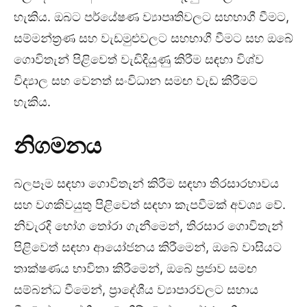
හැකිය. ඔබට පර්යේෂණ ව්‍යාපෘතිවලට සහභාගී වීමට,
සම්මන්ත්‍රණ සහ වැඩමුළුවලට සහභාගී වීමට සහ ඔබේ
ගොවිතැන් පිළිවෙත් වැඩිදියුණු කිරීම සඳහා විශ්ව
විද්‍යාල සහ වෙනත් සංවිධාන සමඟ වැඩ කිරීමට
හැකිය.
නිගමනය
බලපෑම සඳහා ගොවිතැන් කිරීම සඳහා තිරසාරභාවය
සහ වගකිවයුතු පිළිවෙත් සඳහා කැපවීමක් අවශ්‍ය වේ.
නිවැරදි භෝග තෝරා ගැනීමෙන්, තිරසාර ගොවිතැන්
පිළිවෙත් සඳහා ආයෝජනය කිරීමෙන්, ඔබේ වාසියට
තාක්ෂණය භාවිතා කිරීමෙන්, ඔබේ ප්‍රජාව සමඟ
සම්බන්ධ වීමෙන්, ප්‍රාදේශීය ව්‍යාපාරවලට සහාය