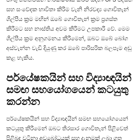
සහ සංවේදක භාවිතා කිරීම වැනි නිරවද්‍ය ගොවිතැන්
ශිල්පීය ක්‍රම මඟින් ඔබේ ගොවිතැන් ක්‍රම ප්‍රශස්ත
කිරීමට සහ නාස්තිය අවම කිරීමට උපකාරී වේ. මෙම
ශිල්පීය ක්‍රම අනුගමනය කිරීමෙන්, ඔබට ඔබේ බෝග
අස්වැන්න වැඩි දියුණු කර ඔබේ පාරිසරික බලපෑම අඩු
කළ හැකිය.
පර්යේෂකයින් සහ විද්‍යාඥයින්
සමඟ සහයෝගයෙන් කටයුතු
කරන්න
පර්යේෂකයින් සහ විද්‍යාඥයින් සමඟ සහයෝගයෙන්
කටයුතු කිරීමෙන් ඔබට තිරසාර ගොවිතැන් පිළිවෙත්
පිළිබඳ වටිනා අවබෝධයක් සහ දැනුමක් ලබා ගත