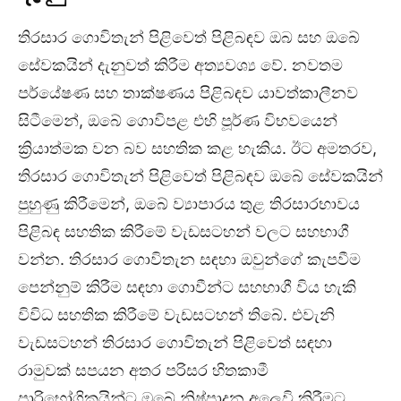
තිරසාර ගොවිතැන් පිළිවෙත් පිළිබඳව ඔබ සහ ඔබේ
සේවකයින් දැනුවත් කිරීම අත්‍යවශ්‍ය වේ. නවතම
පර්යේෂණ සහ තාක්ෂණය පිළිබඳව යාවත්කාලීනව
සිටීමෙන්, ඔබේ ගොවිපළ එහි පූර්ණ විභවයෙන්
ක්‍රියාත්මක වන බව සහතික කළ හැකිය. ඊට අමතරව,
තිරසාර ගොවිතැන් පිළිවෙත් පිළිබඳව ඔබේ සේවකයින්
පුහුණු කිරීමෙන්, ඔබේ ව්‍යාපාරය තුළ තිරසාරභාවය
පිළිබඳ සහතික කිරීමේ වැඩසටහන් වලට සහභාගී
වන්න. තිරසාර ගොවිතැන සඳහා ඔවුන්ගේ කැපවීම
පෙන්නුම් කිරීම සඳහා ගොවීන්ට සහභාගී විය හැකි
විවිධ සහතික කිරීමේ වැඩසටහන් තිබේ. එවැනි
වැඩසටහන් තිරසාර ගොවිතැන් පිළිවෙත් සඳහා
රාමුවක් සපයන අතර පරිසර හිතකාමී
පාරිභෝගිකයින්ට ඔබේ නිෂ්පාදන අලෙවි කිරීමට