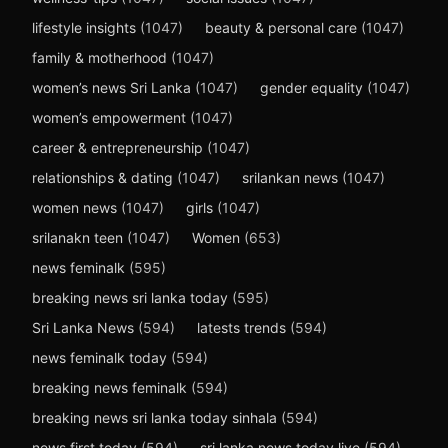
lifestyle insights
(1047)
beauty & personal care
(1047)
family & motherhood
(1047)
women’s news Sri Lanka
(1047)
gender equality
(1047)
women’s empowerment
(1047)
career & entrepreneurship
(1047)
relationships & dating
(1047)
srilankan news
(1047)
women news
(1047)
girls
(1047)
srilanakn teen
(1047)
Women
(653)
news feminalk
(595)
breaking news sri lanka today
(595)
Sri Lanka News
(594)
latests trends
(594)
news feminalk today
(594)
breaking news feminalk
(594)
breaking news sri lanka today sinhala
(594)
news first today
(594)
sri lanka news today live
(594)