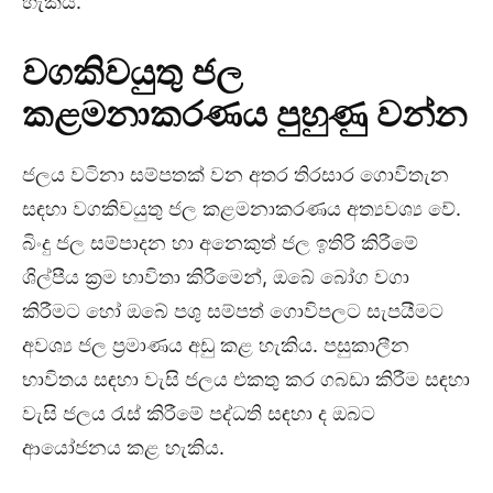
හැකිය.
වගකිවයුතු ජල
කළමනාකරණය පුහුණු වන්න
ජලය වටිනා සම්පතක් වන අතර තිරසාර ගොවිතැන
සඳහා වගකිවයුතු ජල කළමනාකරණය අත්‍යවශ්‍ය වේ.
බිංදු ජල සම්පාදන හා අනෙකුත් ජල ඉතිරි කිරීමේ
ශිල්පීය ක්‍රම භාවිතා කිරීමෙන්, ඔබේ බෝග වගා
කිරීමට හෝ ඔබේ පශු සම්පත් ගොවිපලට සැපයීමට
අවශ්‍ය ජල ප්‍රමාණය අඩු කළ හැකිය. පසුකාලීන
භාවිතය සඳහා වැසි ජලය එකතු කර ගබඩා කිරීම සඳහා
වැසි ජලය රැස් කිරීමේ පද්ධති සඳහා ද ඔබට
ආයෝජනය කළ හැකිය.