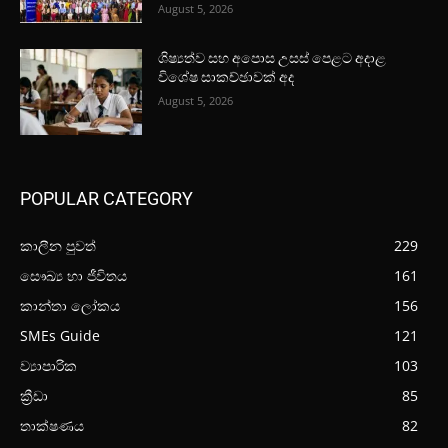
August 5, 2026
ශිෂ්‍යත්ව සහ අපොස උසස් පෙළට අදාළ
විශේෂ සාකච්ඡාවක් අද
August 5, 2026
POPULAR CATEGORY
කාලීන පුවත්
229
සෞඛ්‍ය හා ජීවිතය
161
කාන්තා ලෝකය
156
SMEs Guide
121
ව්‍යාපාරික
103
ක්‍රීඩා
85
තාක්ෂණය
82