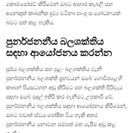
කොම්පෝස්ට් කිරීමෙන් ඔබට ආහාර කැබලි සහ
අනෙකුත් කාබනික ද්‍රව්‍ය වටිනා පාංශු සංශෝධනයක්
බවට පත් කළ හැකිය.
පුනර්ජනනීය බලශක්තිය
සඳහා ආයෝජනය කරන්න
සූර්ය බලශක්තිය සහ සුළං බලශක්තිය වැනි
පුනර්ජනනීය බලශක්ති ප්‍රභවයන් ඔබේ ගොවිපළෙහි
කාබන් පියසටහන අඩු කිරීමට සහ බලශක්ති පිරිවැය
සඳහා ඔබේ මුදල් ඉතිරි කර ගැනීමට උපකාරී වේ.
පුනර්ජනනීය බලශක්තිය සඳහා ආයෝජනය කිරීමෙන්,
ඔබට වඩාත් ස්වයංපෝෂිත විය හැකි අතර
පුනර්ජනනීය නොවන සම්පත් මත යැපීම අඩු කළ