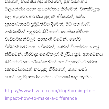
වීමෙන්, නාස්තිය අඩු කිරීමෙන්, පුනර්ජනනීය
බලශක්තිය සඳහා ආයෝජනය කිරීමෙන්, වගකිවයුතු
ජල කළමනාකරණය ප්‍රගුණ කිරීමෙන්, සත්ව
සුභසාධනයට ප්‍රමුඛත්වය දීමෙන්, ඔබ සහ ඔබේ
සේවකයින් දැනුවත් කිරීමෙන්, සහතික කිරීමේ
වැඩසටහන්වලට සහභාගී වීමෙන්, ජෛව
විවිධත්වයට සහාය වීමෙන්, කාබන් විමෝචනය අඩු
කිරීමෙන්, නිරවද්‍ය ගොවිතැන් ශිල්පීය ක්‍රම අනුගමනය
කිරීමෙන් සහ පර්යේෂකයින් සහ විද්‍යාඥයින් සමඟ
සහයෝගයෙන් කටයුතු කිරීමෙන්, ඔබට ඔබේ
ගොවිපළ ව්‍යාපාරය සමඟ වෙනසක් කළ හැකිය.
https://www.bivatec.com/blog/farming-for-
impact-how-to-make-a-difference