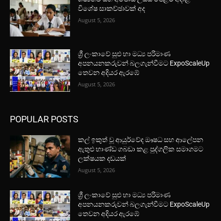
විශේෂ සාකච්ඡාවක් අද
August 5, 2026
ශ්‍රී ලංකාවේ සුළු හා මධ්‍ය පරිමාණ
අපනයනකරුවන් බලගැන්වීමට ExpoScaleUp
තෙවන අදියර ඇරඹේ
August 5, 2026
POPULAR POSTS
කල් ඉකුත් වූ ආයුර්වේද ඖෂධ සහ ආලේපන
ඇතුළු භාණ්ඩ ගබඩා කළ පුද්ගලික සමාගමට
ලක්ෂයක දඩයක්
August 5, 2026
ශ්‍රී ලංකාවේ සුළු හා මධ්‍ය පරිමාණ
අපනයනකරුවන් බලගැන්වීමට ExpoScaleUp
තෙවන අදියර ඇරඹේ