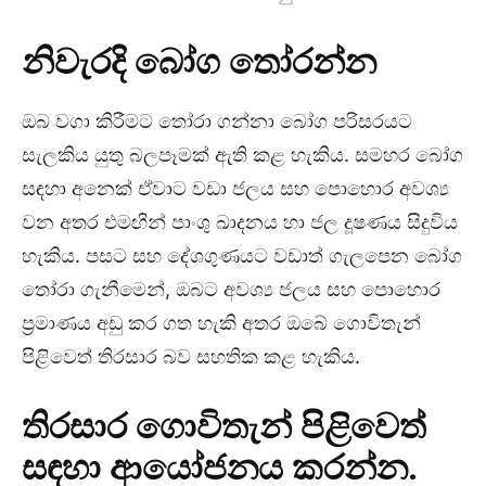
නිවැරදි බෝග තෝරන්න
ඔබ වගා කිරීමට තෝරා ගන්නා බෝග පරිසරයට
සැලකිය යුතු බලපෑමක් ඇති කළ හැකිය. සමහර බෝග
සඳහා අනෙක් ඒවාට වඩා ජලය සහ පොහොර අවශ්‍ය
වන අතර එමඟින් පාංශු ඛාදනය හා ජල දූෂණය සිදුවිය
හැකිය. පසට සහ දේශගුණයට වඩාත් ගැලපෙන බෝග
තෝරා ගැනීමෙන්, ඔබට අවශ්‍ය ජලය සහ පොහොර
ප්‍රමාණය අඩු කර ගත හැකි අතර ඔබේ ගොවිතැන්
පිළිවෙත් තිරසාර බව සහතික කළ හැකිය.
තිරසාර ගොවිතැන් පිළිවෙත්
සඳහා ආයෝජනය කරන්න.