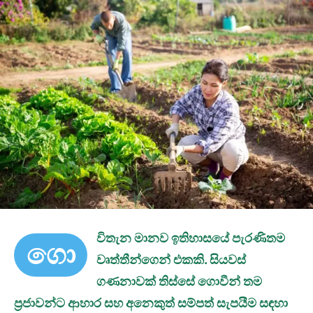
විතැන මානව ඉතිහාසයේ පැරණිතම
ගො
වෘත්තීන්ගෙන් එකකි. සියවස්
ගණනාවක් තිස්සේ ගොවීන් තම
ප්‍රජාවන්ට ආහාර සහ අනෙකුත් සම්පත් සැපයීම සඳහා