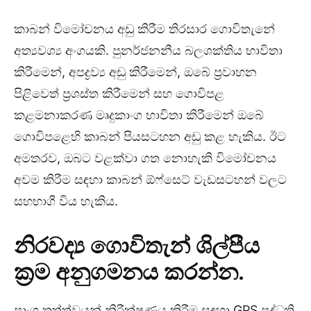
කාබන් විමෝචනය අඩු කිරීම තිරසාර ගොවිතැනේ
අත්‍යවශ්‍ය අංගයකි. පුනර්ජනනීය බලශක්තිය භාවිතා
කිරීමෙන්, අපද්‍රව්‍ය අඩු කිරීමෙන්, ඔබේ ප්‍රවාහන
පිළිවෙත් ප්‍රශස්ත කිරීමෙන් සහ ගොවිපළ
කළමනාකරණ මෘදුකාංග භාවිතා කිරීමෙන් ඔබේ
ගොවිපළෙහි කාබන් පියසටහන අඩු කළ හැකිය. ඊට
අමතරව, ඔබට වළක්වා ගත නොහැකි විමෝචනය
අවම කිරීම සඳහා කාබන් ඕෆ්සෙට් වැඩසටහන් වලට
සහභාගී විය හැකිය.
නිරවද්‍ය ගොවිතැන් ශිල්පීය
ක්‍රම අනුගමනය කරන්න.
පාංශු තත්ත්වයන් නිරීක්ෂණය කිරීම සඳහා GPS පද්ධති