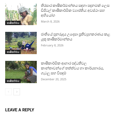
තිරසාර කෘෂිකර්මාන්තය සඳහා පදනමක් ලෙස
ඩිජිටල් කෘෂිකාර්මික ව්‍යාප්තිය: අවස්ථා සහ
අභියෝග
March 8, 2026
කෘෂිකර්මය
ජාතියේ පුනරුදය උදෙසා ප්‍රතිව්‍යුහකරණය කළ
යුතු කෘෂිකර්මාන්තය
February 8, 2026
කෘෂිකර්මය
කෘෂිකාර්මික ආහාර පද්ධතිවල
කාන්තාවන්ගේ තත්ත්වය හා කාර්යභාරය,
ගැටලු සහ විසඳුම්
December 20, 2025
කෘෂිකර්මය
LEAVE A REPLY