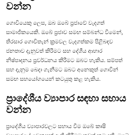
වන්න
ගොවියෙකු ලෙස, ඔබ ඔබේ ප්‍රජාවේ වැදගත්
සාමාජිකයෙකි. ඔබේ ප්‍රජාව සමඟ සම්බන්ධ වීමෙන්,
තිරසාර ගොවිතැන් ක්‍රමවල වැදගත්කම පිළිබඳව
ජනතාව දැනුවත් කිරීමට සහ දේශීය ආහාර
නිෂ්පාදනය ප්‍රවර්ධනය කිරීමට ඔබට හැකිය. සම්පත්
සහ දැනුම බෙදා ගැනීමට ඔබට අනෙකුත් ගොවීන්
සමඟ සහයෝගයෙන් කටයුතු කළ හැකිය.
ප්‍රාදේශීය ව්‍යාපාර සඳහා සහාය
වන්න
ප්‍රාදේශීය ව්‍යාපාරවලට සහාය වීම ඔබේ කෘෂි