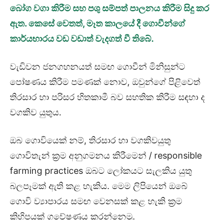
බෝග වගා කිරීම සහ පශු සම්පත් පාලනය කිරීම සිදු කර
ඇත. කෙසේ වෙතත්
,
මෑත කාලයේ දී ගොවීන්ගේ
කාර්යභාරය වඩ වඩාත් වැදගත් වී තිබේ.
වැඩිවන ජනගහනයත් සමඟ ගොවීන් මිනිසුන්ට
පෝෂණය කිරීම පමණක් නොව, ඔවුන්ගේ පිළිවෙත්
තිරසාර හා පරිසර හිතකාමී බව සහතික කිරීම සඳහා ද
වගකිව යුතුය.
ඔබ ගොවියෙක් නම්, තිරසාර හා වගකිවයුතු
ගොවිතැන් ක්‍රම අනුගමනය කිරීමෙන් / responsible
farming practices ඔබට ලෝකයට සැලකිය යුතු
බලපෑමක් ඇති කළ හැකිය. මෙම ලිපියෙන් ඔබේ
ගොවි ව්‍යාපාරය සමඟ වෙනසක් කළ හැකි ක්‍රම
කිහිපයක් ගවේෂණය කරන්නෙමු.