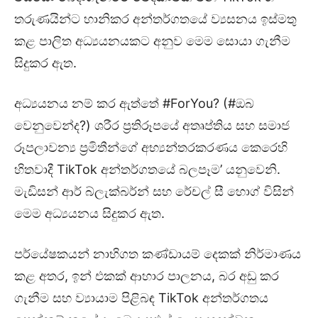
තරුණයින්ට හානිකර අන්තර්ගතයේ ව්‍යසනය ඉස්මතු
කළ පාලිත අධ්‍යයනයකට අනුව මෙම සොයා ගැනීම
සිදුකර ඇත.
අධ්‍යයනය නම් කර ඇත්තේ #ForYou? (#ඔබ
වෙනුවෙන්ද?) ශරීර ප්‍රතිරූපයේ අතෘප්තිය සහ සමාජ
රූපලාවන්‍ය ප්‍රමිතීන්ගේ අභ්‍යන්තරකරණය කෙරෙහි
හිතවාදී TikTok අන්තර්ගතයේ බලපෑම’ යනුවෙනි.
මැඩිසන් ආර් බ්ලැක්බර්න් සහ රේචල් සී හොග් විසින්
මෙම අධ්‍යයනය සිදුකර ඇත.
පර්යේෂකයන් නාභිගත කණ්ඩායම් දෙකක් නිර්මාණය
කළ අතර, ඉන් එකක් ආහාර පාලනය, බර අඩු කර
ගැනීම සහ ව්‍යායාම පිළිබඳ TikTok අන්තර්ගතය