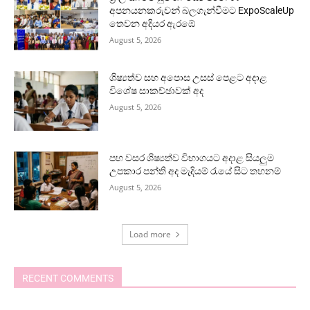
අපනයනකරුවන් බලගැන්වීමට ExpoScaleUp
තෙවන අදියර ඇරඹේ
August 5, 2026
ශිෂ්‍යත්ව සහ අපොස උසස් පෙළට අදාළ
විශේෂ සාකච්ඡාවක් අද
August 5, 2026
පහ වසර ශිෂ්‍යත්ව විභාගයට අදාළ සියලුම
උපකාර පන්ති අද මැදියම් රැයේ සිට තහනම්
August 5, 2026
Load more
RECENT COMMENTS