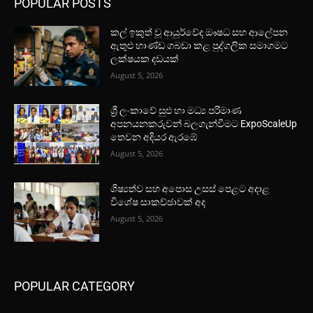
POPULAR POSTS
කල් ඉකුත් වූ ආයුර්වේද ඖෂධ සහ ආලේපන
ඇතුළු භාණ්ඩ ගබඩා කළ පුද්ගලික සමාගමට
ලක්ෂයක දඩයක්
August 5, 2026
ශ්‍රී ලංකාවේ සුළු හා මධ්‍ය පරිමාණ
අපනයනකරුවන් බලගැන්වීමට ExpoScaleUp
තෙවන අදියර ඇරඹේ
August 5, 2026
ශිෂ්‍යත්ව සහ අපොස උසස් පෙළට අදාළ
විශේෂ සාකච්ඡාවක් අද
August 5, 2026
POPULAR CATEGORY