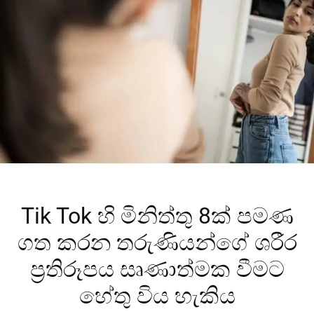
Tik Tok හි මිනිත්තු 8ක් පමණ
ගත කරන තරුණියන්ගේ ශරීර
ප්‍රතිරූපය සෘණාත්මක වීමට
හේතු විය හැකිය