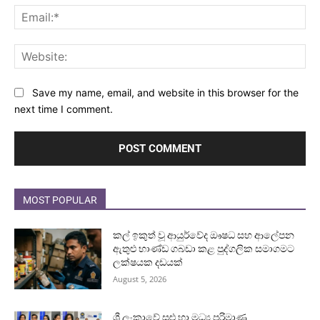
Ema
Web
Save my name, email, and website in this browser for the
next time I comment.
MOST POPULAR
කල් ඉකුත් වූ ආයුර්වේද ඖෂධ සහ ආලේපන
ඇතුළු භාණ්ඩ ගබඩා කළ පුද්ගලික සමාගමට
ලක්ෂයක දඩයක්
August 5, 2026
ශ්‍රී ලංකාවේ සුළු හා මධ්‍ය පරිමාණ