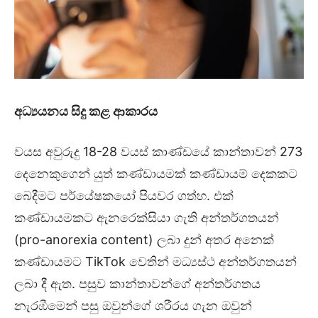
අධ්‍යයනය සිදු කළ ආකාරය
වයස අවුරුදු 18-28 වයස් කාණ්ඩයේ කාන්තාවන් 273
දෙනෙකුගෙන් යුත් කණ්ඩායමක් කණ්ඩායම් දෙකකට
බෙදීමට පර්යේෂකයෝ පියවර ගත්හ. එක්
කණ්ඩායමකට ඇනරෙක්සියා ගැති අන්තර්ගතයන්
(pro-anorexia content) ලබා දුන් අතර අනෙක්
කණ්ඩායමට TikTok වෙතින් මධ්‍යස්ථ අන්තර්ගතයන්
ලබා දී ඇත. පසුව කාන්තාවන්ගේ අන්තර්ගතය
නැරඹීමෙන් පසු ඔවුන්ගේ ශරීරය ගැන ඔවුන්