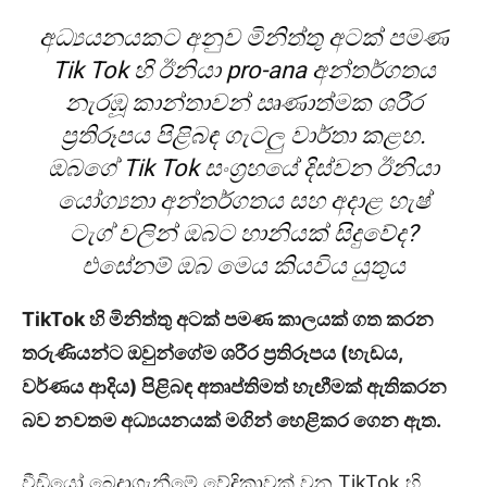
අධ්‍යයනයකට අනුව මිනිත්තු අටක් පමණ
Tik Tok හි ඊනියා pro-ana අන්තර්ගතය
නැරඹූ කාන්තාවන් ඍණාත්මක ශරීර
ප්‍රතිරූපය පිළිබඳ ගැටලු වාර්තා කළහ.
ඔබගේ Tik Tok සංග්‍රහයේ දිස්වන ඊනියා
යෝග්‍යතා අන්තර්ගතය සහ අදාළ හැෂ්
ටැග් වලින් ඔබට හානියක් සිදුවේද?
එසේනම් ඔබ මෙය කියවිය යුතුය
TikTok හි මිනිත්තු අටක් පමණ කාලයක් ගත කරන
තරුණියන්ට ඔවුන්ගේම ශරීර ප්‍රතිරූපය (හැඩය,
වර්ණය ආදිය) පිළිබඳ අතෘප්තිමත් හැඟීමක් ඇතිකරන
බව නවතම අධ්‍යයනයක් මගින් හෙළිකර ගෙන ඇත.
වීඩියෝ බෙදාගැනීමේ වේදිකාවක් වන TikTok හි