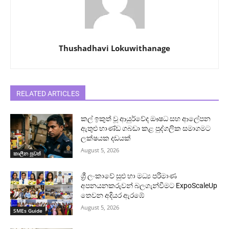
Thushadhavi Lokuwithanage
RELATED ARTICLES
කල් ඉකුත් වූ ආයුර්වේද ඖෂධ සහ ආලේපන
ඇතුළු භාණ්ඩ ගබඩා කළ පුද්ගලික සමාගමට
ලක්ෂයක දඩයක්
August 5, 2026
කාලීන පුවත්
ශ්‍රී ලංකාවේ සුළු හා මධ්‍ය පරිමාණ
අපනයනකරුවන් බලගැන්වීමට ExpoScaleUp
තෙවන අදියර ඇරඹේ
August 5, 2026
SMEs Guide