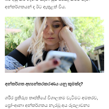
අන්තර්ගතයන් ද ඊට ඇතුළත් විය.
අන්තර්ගත අභ්‍යන්තරකරණය යනු කුමක්ද
?
ශරීර ප්‍රතිරූප තෘප්තියේ විශාලතම වැටීමට අමතරව,
ප්‍රෝ-ආනා අන්තර්ගතය නැරඹූ අය රූපලාවන්‍ය