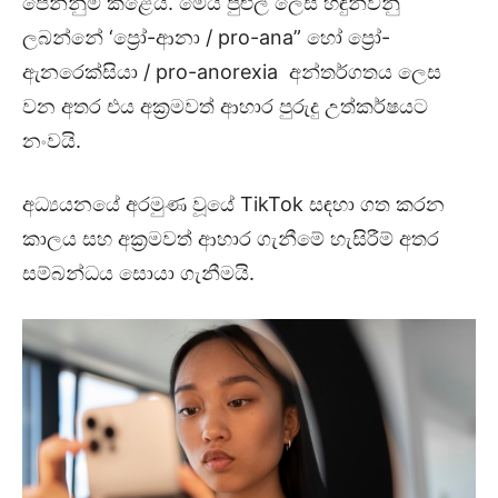
පෙන්නුම් කළේය. මෙය පුළුල් ලෙස හඳුන්වනු
ලබන්නේ ‘ප්‍රෝ-ආනා / pro-ana” හෝ ප්‍රෝ-
ඇනරෙක්සියා / pro-anorexia අන්තර්ගතය ලෙස
වන අතර එය අක්‍රමවත් ආහාර පුරුදු උත්කර්ෂයට
නංවයි.
අධ්‍යයනයේ අරමුණ වූයේ TikTok සඳහා ගත කරන
කාලය සහ අක්‍රමවත් ආහාර ගැනීමේ හැසිරීම් අතර
සම්බන්ධය සොයා ගැනීමයි.