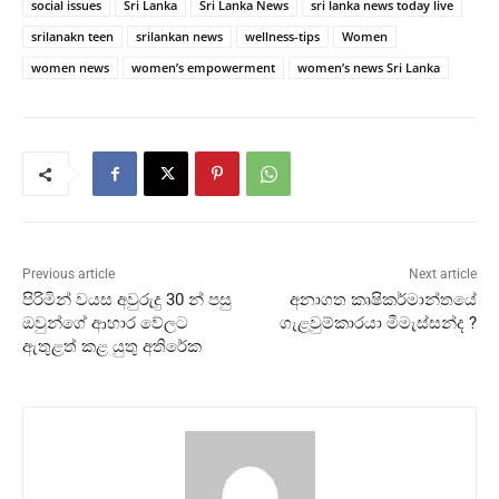
social issues
Sri Lanka
Sri Lanka News
sri lanka news today live
srilanakn teen
srilankan news
wellness-tips
Women
women news
women’s empowerment
women’s news Sri Lanka
Previous article
Next article
පිරිමින් වයස අවුරුදු 30 න් පසු
අනාගත කෘෂිකර්මාන්තයේ
ඔවුන්ගේ ආහාර වේලට
ගැළවුම්කාරයා මීමැස්සන්ද ?
ඇතුළත් කළ යුතු අතිරේක