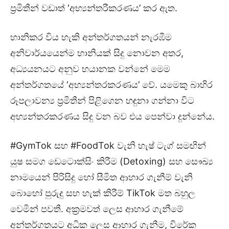
ප්‍රමිතීන් වඩාත් ‘අභ්‍යන්තරීකරණය’ කර ඇත.
හානිකර විය හැකි අන්තර්ගතයන් නැරඹීම
අනිවාර්යයෙන්ම හානියක් සිදු නොවන අතර,
අධ්‍යයනයට අනුව භයානක වන්නේ මෙම
අන්තර්ගතයේ ‘අභ්‍යන්තරකරණය’ වේ. යමෙකු බාහිර
රූපලාවන්‍ය ප්‍රමිතීන් පිළිගෙන හඳුනා ගන්නා විට
අභ්‍යන්තරකරණය සිදු වන බව එය පෙන්වා දුන්නේය.
#GymTok සහ #FoodTok වැනි හැෂ් ටැග් සමඟින්
යුෂ සමග ඩෙටොක්සිං කිරීම (Detoxing) සහ සෞඛ්‍ය
නාමයෙන් පිරිසිදු හෝ සීමිත ආහාර ගැනීම් වැනි
බොහෝ පුරුදු සහ හැක් කිරීම් TikTok මත බහුල
වෙමින් පවතී. අක්‍රමවත් ලෙස ආහාර ගැනීමේ
අන්තර්ගතයට අධික ලෙස ආහාර ගැනීම, විරේක