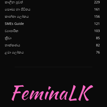
කාලීන පුවත්
229
සෞඛ්‍ය හා ජීවිතය
161
කාන්තා ලෝකය
156
SMEs Guide
121
ව්‍යාපාරික
103
ක්‍රීඩා
85
තාක්ෂණය
82
ළමා ලෝකය
76