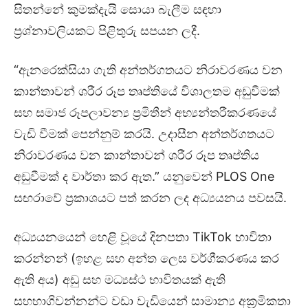
සිතන්නේ කුමක්දැයි සොයා බැලීම සඳහා
ප්‍රශ්නාවලියකට පිළිතුරු සපයන ලදී.
“ඇනරෙක්සියා ගැති අන්තර්ගතයට නිරාවරණය වන
කාන්තාවන් ශරීර රූප තෘප්තියේ විශාලතම අඩුවීමක්
සහ සමාජ රූපලාවන්‍ය ප්‍රමිතීන් අභ්‍යන්තරීකරණයේ
වැඩි වීමක් පෙන්නුම් කරයි. උදාසීන අන්තර්ගතයට
නිරාවරණය වන කාන්තාවන් ශරීර රූප තෘප්තිය
අඩුවීමක් ද වාර්තා කර ඇත.” යනුවෙන් PLOS One
සඟරාවේ ප්‍රකාශයට පත් කරන ලද අධ්‍යයනය පවසයි.
අධ්‍යයනයෙන් හෙළි වූයේ දිනපතා TikTok භාවිතා
කරන්නන් (ඉහළ සහ අන්ත ලෙස වර්ගීකරණය කර
ඇති අය) අඩු සහ මධ්‍යස්ථ භාවිතයක් ඇති
සහභාගිවන්නන්ට වඩා වැඩියෙන් සාමාන්‍ය අක්‍රමිකතා