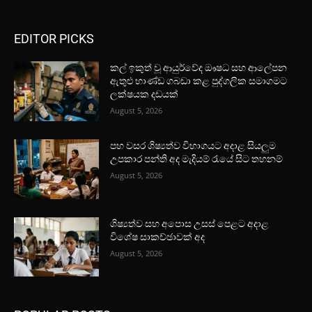
EDITOR PICKS
කල් ඉකුත් වූ ආයුර්වේද ඖෂධ සහ ආලේපන
ඇතුළු භාණ්ඩ ගබඩා කළ පුද්ගලික සමාගමට
ලක්ෂයක දඩයක්
August 5, 2026
පහ වසර ශිෂ්‍යත්ව විභාගයට අදාළ සියලුම
උපකාර පන්ති අද මැදියම් රැයේ සිට තහනම්
August 5, 2026
ශිෂ්‍යත්ව සහ අපොස උසස් පෙළට අදාළ
විශේෂ සාකච්ඡාවක් අද
August 5, 2026