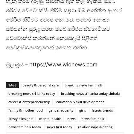
හැකි තරම් දරුණු පාචනය ඇති කළ හැකිය. ඔබේ
ශරීරය ඩෙටොක්සිං කිරීම සඳහා ඔබ ආන්තික ආහාර
තේරීම් කිරීමට අවශ්‍ය නොවේ. සමහර සෞඛ්‍ය
සම්පන්න පුරුදු සමඟ ඔබේ ශරීරය ස්වභාවිකව
ඩෙටොක්ස් කරන්නේ කෙසේදැයි පිළිගත්
වෛද්‍යවරයෙකුගෙන් ඉගෙන ගන්න.
මූලාශ්‍රය – https://www.wionews.com
TAGS
beauty & personal care
breaking news feminalk
breaking news sri lanka today
breaking news sri lanka today sinhala
career & entrepreneurship
education & skill development
family & motherhood
gender equality
girls
latests trends
lifestyle insights
mental-health
news
news feminalk
news feminalk today
news first today
relationships & dating