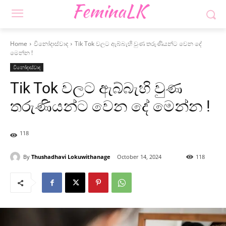
Home
විනෝදාස්වාද
Tik Tok වලට ඇබ්බැහි වුණ තරුණියන්ට වෙන දේ
මෙන්න !
විනෝදාස්වාද
Tik Tok වලට ඇබ්බැහි වුණ
තරුණියන්ට වෙන දේ මෙන්න !
118
By
Thushadhavi Lokuwithanage
October 14, 2024
118