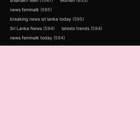
srilanakn teen
(1047)
Women
(653)
news feminalk
(595)
breaking news sri lanka today
(595)
Sri Lanka News
(594)
latests trends
(594)
news feminalk today
(594)
breaking news feminalk
(594)
breaking news sri lanka today sinhala
(594)
news first today
(594)
sri lanka news today live
(594)
Health & life
(142)
Business
(110)
SMEs Guide
(105)
sports
(79)
Technology
(78)
art
(66)
nutrition
(59)
Spiritual
(48)
woman
(43)
Children
(42)
Education
(39)
Beauty
(26)
Cookery
(23)
entertetment
(23)
Fashion
(22)
agriculture
(20)
child safety
(16)
political reforms
(15)
health and life
(13)
beauty culture
(12)