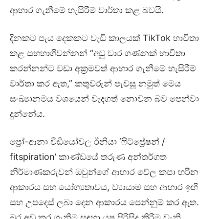
ආහාර ගැනීමේ හැසිරීම් වාර්තා කළ බවයි.
දිනකට පැය දෙකකට වැඩි කාලයක් TikTok භාවිතා
කළ සහභාගිවන්නන් “අඩු වාර ගණනක් භාවිතා
කරන්නන්ට වඩා අක්‍රමවත් ආහාර ගැනීමේ හැසිරීම්
වාර්තා කර ඇත,” කතුවරුන් පැවසූ නමුත් මෙය
සංඛ්‍යානමය වශයෙන් වැදගත් නොවන බව පෙන්වා
දුන්නේය.
ප්‍රෝ-ආනා වීඩියෝවල ඊනියා ‘ෆිට්ප්‍රේෂන් /
fitspiration’ කාණ්ඩයේ තරුණ අන්තර්ගත
නිර්මාණකරුවන් ඔවුන්ගේ ආහාර වේල කපා හරින
ආකාරය සහ යෝග්‍යතාවය, ව්‍යායාම සහ ආහාර ඉඟි
සහ උපදෙස් ලබා දෙන ආකාරය පෙන්නුම් කර ඇත.
බර අඩු කර ගැනීම සඳහා යුෂ පිරිසිදු කිරීම වැනි