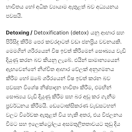
භාවිතය හෝ අධික ව්‍යායාම ඇතුළත් බව අධ්‍යයනය
පවසයි.
Detoxing /
Detoxification (detox) යනු ආහාර සහ
පිරිසිදු කිරීම් පෙර කවරදාටත් වඩා ජනප්‍රිය වචනයකි.
මෙමගින් ශරීරයෙන් විෂ ඉවත් කිරීමෙන් සෞඛ්‍යය වැඩි
දියුණු කරන බව කියනු ලැබේ. එයින් සාමාන්‍යයෙන්
ඇඟවෙන්නේ නිශ්චිත ආහාර වේලක් අනුගමනය
කිරීම හෝ ඔබේ ශරීරයෙන් විෂ ඉවත් කරන බව
පවසන විශේෂ නිෂ්පාදන භාවිතා කිරීම, එමඟින්
සෞඛ්‍යය වැඩි දියුණු කිරීම සහ බර අඩු කර ගැනීම
ප්‍රවර්ධනය කිරීමයි. ඩෙටොක්සිකරණ වැඩසටහන්
වලට විරේචක ඇතුළත් විය හැකි අතර, එය විජලනය
වීමට සහ ඉලෙක්ට්‍රෝලය අසමතුලිතතාවයට තුඩු දිය