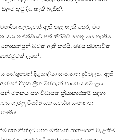
ලට තුඩු දිය හැකි බැවිනි.
සාදිත බලපෑමක් ඇති කළ හැකි අතර, එය
 යථා තත්ත්වයට පත් කිරීමට හේතු විය හැකිය.
සහ නොසන්සුන් බවක් ඇති කරයි. මෙය ස්වභාවික
ෙට්ටුවක් දැනේ.
නය හේතුවෙන් දිගුකාලීන සංජානන දුර්වලතා ඇති
ර ඇත්තේ දිගුකාලීන මත්පැන් භාවිතය මොළය
යෙන් මතකය සහ විධායක ක්‍රියාකාරකම් සඳහා
 මෙය ගැටලු විසඳීම සහ සමස්ත සංජානන
 හැකිය.
නීම සහ නින්දට පෙර මත්පැන් පානයෙන් වැළකීම
්වලට ප්‍රමුඛත්වය දීමෙන් මොළයේ සෞඛ්‍යය