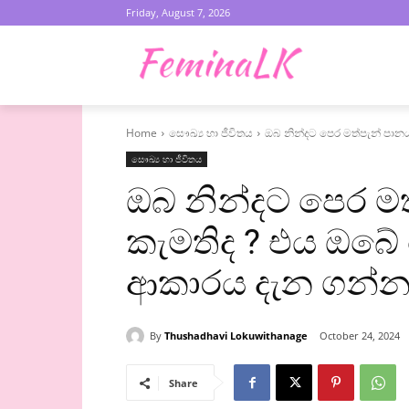
Friday, August 7, 2026
Home
සෞඛ්‍ය හා ජීවිතය
ඔබ නින්දට පෙර මත්පැන් පාන
සෞඛ්‍ය හා ජීවිතය
ඔබ නින්දට පෙර මත
කැමතිද ? එය ඔබ
ආකාරය දැන ගන්
By
Thushadhavi Lokuwithanage
October 24, 2024
Share