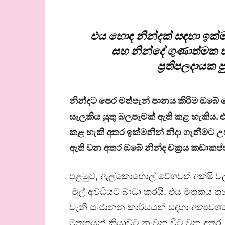
එය හොඳ නින්දක් සඳහා ඉක්
සහ නින්දේ ගුණාත්මක 
ප්‍රතිපලදායක ප
නින්දට පෙර මත්පැන් පානය කිරීම ඔබ
සැලකිය යුතු බලපෑමක් ඇති කළ හැකිය.
කළ හැකි අතර ඉක්මනින් නිදා ගැනීමට උප
ඇති වන අතර ඔබේ නින්ද චක්‍රය කඩාකප්ප
පළමුව, ඇල්කොහොල් වේගවත් අක්ෂි ච
මුල් අවධියට බාධා කරයි. එය මතකය 
වැනි සංජානන කාර්යයන් සඳහා අත්‍යවශ
මතකයන් ක්‍රියාවට නංවන විට වන අතර, 