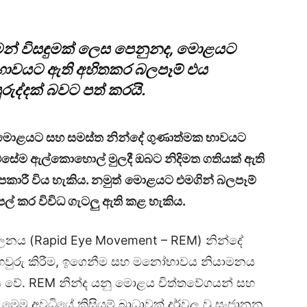
මන් විසඳුමක් ලෙස පෙනුනද
,
මොළයට
භාවයට ඇති අහිතකර බලපෑම් එය
ුරුද්දක් බවට පත් කරයි.
ේ මොළයට සහ සමස්ත නින්දේ ගුණාත්මක භාවයට
 එසේම ඇල්කොහොල් මුලදී ඔබට නිදිමත ගතියක් ඇති
කාරී විය හැකිය. නමුත්
මොළයට එමගින් බලපෑම්
ල් කර විවිධ ගැටලු ඇති කළ හැකිය.
ලනය (Rapid Eye Movement – REM) නින්දේ
තහවුරු කිරීම, ඉගෙනීම සහ මනෝභාවය නියාමනය
්‍ය වේ. REM නින්ද යනු මොළය චිත්තවේගයන් සහ
මෙම අවධියේ කිසියම් බාධාවක් දුර්වල වූ සංජානන