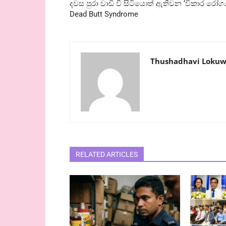
දවස පුරා වාඩි වී සිටියොත් ඇතිවන ‘විකාර රෝගය
Dead Butt Syndrome
Thushadhavi Lokuw
RELATED ARTICLES