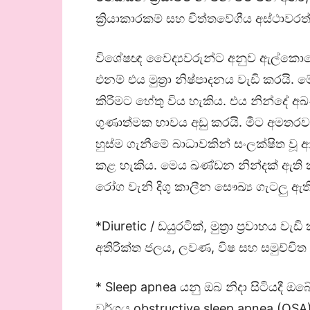
ක්‍රියාකාරකම් සහ චිත්තවේගීය අස්ථාවර
විශේෂඥ වෛද්‍යවරුන්ට අනුව ඇල්කො
එනම් එය මුත්‍රා නිෂ්පාදනය වැඩි කරයි.
කිරීමට හේතු විය හැකිය. එය නින්දේ
ගුණාත්මක භාවය අඩු කරයි. මීට අමතරව,
හුස්ම ගැනීමේ බාධාවකින් සංලක්ෂිත වූ 
කළ හැකිය. මෙය ඛණ්ඩන නින්දක් ඇති ක
රෝග වැනි දිගු කාලීන සෞඛ්‍ය ගැටලු ඇත
*Diuretic / ඩයුරටික්, මුත්‍රා ප්‍රවාහය
අතිරික්ත ජලය, ලවණ, විෂ සහ සමුච්චිත ප
* Sleep apnea යනු ඔබ නිදා සිටියදී ඔබ
වර්ගය obstructive sleep apnea (OSA) 