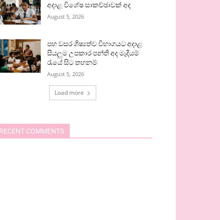
අදාළ විශේෂ සාකච්ඡාවක් අද
August 5, 2026
පහ වසර ශිෂ්‍යත්ව විභාගයට අදාළ
සියලුම උපකාර පන්ති අද මැදියම්
රැයේ සිට තහනම්
August 5, 2026
Load more
RECENT COMMENTS