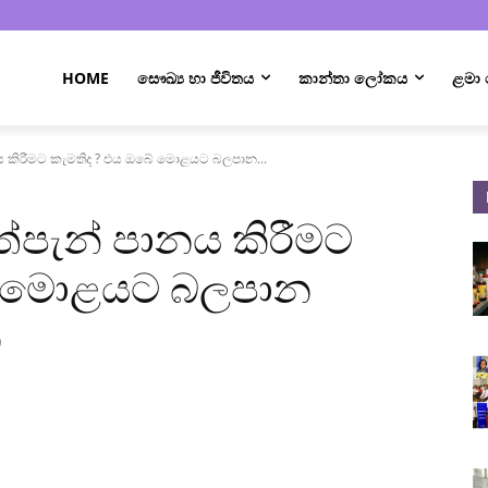
HOME
සෞඛ්‍ය හා ජීවිතය
කාන්තා ලෝකය
ළමා
ය කිරීමට කැමතිද ? එය ඔබේ මොළයට බලපාන...
්පැන් පානය කිරීමට
ේ මොළයට බලපාන
න