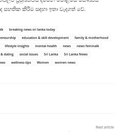
්ද සහතික කිරීම සඳහා ඉතා වැදගත් වේ.
lk
breaking news sri lanka today
reneurship
education & skill development
family & motherhood
lifestyle insights
mental-health
news
news feminalk
 & dating
social issues
Sri Lanka
Sri Lanka News
news
wellness-tips
Women
women news
Next article