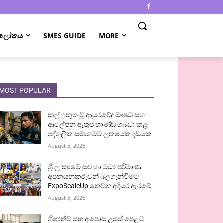
 ලෝකය
SMES GUIDE
MORE
MOST POPULAR
කල් ඉකුත් වූ ආයුර්වේද ඖෂධ සහ
ආලේපන ඇතුළු භාණ්ඩ ගබඩා කළ
පුද්ගලික සමාගමට ලක්ෂයක දඩයක්
August 5, 2026
ශ්‍රී ලංකාවේ සුළු හා මධ්‍ය පරිමාණ
අපනයනකරුවන් බලගැන්වීමට
ExpoScaleUp තෙවන අදියර ඇරඹේ
August 5, 2026
ශිෂ්‍යත්ව සහ අපොස උසස් පෙළට