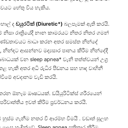
ත්වයට හේතු විය හැකිය.
හොල් ද
ඩයුරටික් (
Diuretic
*)
බලපෑමක් ඇති කරයි.
 මේ නිසා රාත්‍රියේදී නාන කාමරයට නිතර නිතර ගමන්
 අඛණ්ඩතාවයට බාධා කරන අතර සමස්ත නින්දේ
 නින්දට ආසන්නව මද්‍යසාර පානය කිරීම නින්දේදී
ආබාධයක් වන sleep apnea* වැනි තත්ත්වයන් උග්‍ර
ළ හැකි අතර අධි රුධිර පීඩනය සහ හෘද වාහිනී
ිවීමේ අවදානම වැඩි කරයි.
 වැඩි කරන ඕනෑම ඖෂධයක්. ඩයියුරිටික්ස් ශරීරයෙන්
රිවෘත්තීය ඉවත් කිරීම ප්‍රවර්ධනය කරයි.
ේ හුස්ම ගැනීම නතර වී ආරම්භ වීමයි . වඩාත් සුලභ
ලෙස හැඳින්වේ. Sleep apnea ප්‍රතිකාර කිරීම