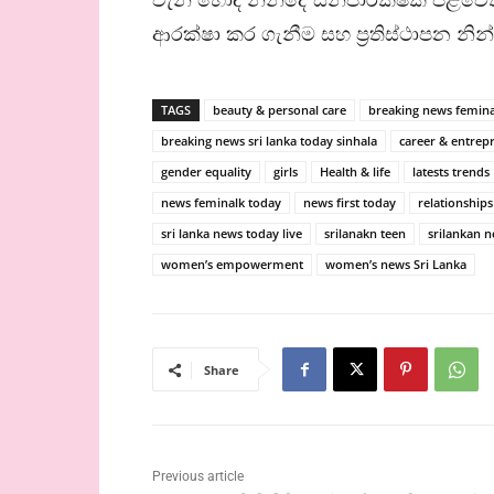
ආරක්ෂා කර ගැනීම සහ ප්‍රතිස්ථාපන නින
TAGS
beauty & personal care
breaking news femina
breaking news sri lanka today sinhala
career & entrep
gender equality
girls
Health & life
latests trends
news feminalk today
news first today
relationships
sri lanka news today live
srilanakn teen
srilankan 
women’s empowerment
women’s news Sri Lanka
Share
Previous article