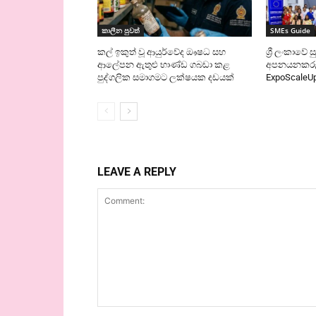
කාලීන පුවත්
SMEs Guide
කල් ඉකුත් වූ ආයුර්වේද ඖෂධ සහ
ශ්‍රී ලංකාවේ 
ආලේපන ඇතුළු භාණ්ඩ ගබඩා කළ
අපනයනකරුව
පුද්ගලික සමාගමට ලක්ෂයක දඩයක්
ExpoScale
LEAVE A REPLY
Comment: