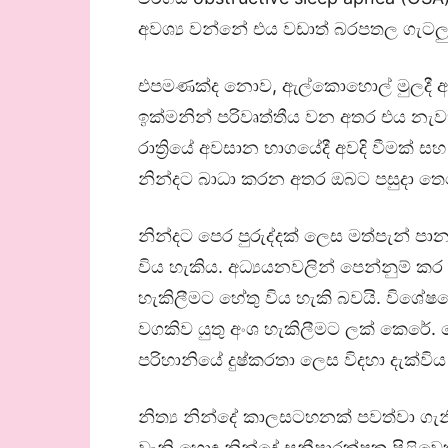
අවශ්‍ය වන්නේ එය වඩාත් බරපතල ගැටලු ව
එපමණක්ද නොව, ඇල්කොහොල් මුලදී අව
ඉක්මනින් පරිවෘත්තීය වන අතර එය නැවත
රාත්‍රියේ අවසාන භාගයේදී අවදි වීමක් 
නින්දට බාධා කරන අතර ඔබට පසුදා තෙහ
නින්දට පෙර පුරුද්දක් ලෙස මත්පැන් පා
විය හැකිය. අධ්‍යයනවලින් පෙන්නුම් ක
හැකිලීමට හේතු විය හැකි බවයි. විශේෂ
වගකිව යුතු අංශ හැකිලීමට ලක් කෙරේ.
පරිහානියේ දුෂ්කරතා ලෙස විදහා දැක්විය
නිත්‍ය නින්දේ කාලසටහනක් පවත්වා ගැ
වැනි හොඳ නින්දේ සනීපාරක්ෂක පිළිවෙත