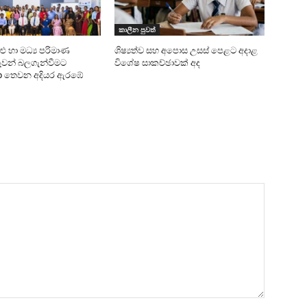
කාලීන පුවත්
සුළු හා මධ්‍ය පරිමාණ
ශිෂ්‍යත්ව සහ අපොස උසස් පෙළට අදාළ
න් බලගැන්වීමට
විශේෂ සාකච්ඡාවක් අද
Up තෙවන අදියර ඇරඹේ