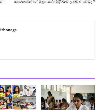
‘ :
කාන්තාවන්ගේ මුත්‍රා රෝග පිළිබඳව දැනුවත් වෙමුද ?
ithanage