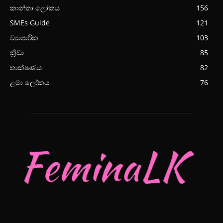
කාන්තා ලෝකය
156
SMEs Guide
121
ව්‍යාපාරික
103
ක්‍රීඩා
85
තාක්ෂණය
82
ළමා ලෝකය
76