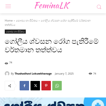
Home
සෞඛ්‍ය හා ජීවිතය
ගෝලීය ශ්වසන රෝග පැතිරීමේ වර්තමාන
තත්ත්වය
සෞඛ්‍ය හා ජීවිතය
ගෝලීය ශ්වසන රෝග පැතිරීමේ
වර්තමාන තත්ත්වය
74
By
Thushadhavi Lokuwithanage
January 7, 2025
74