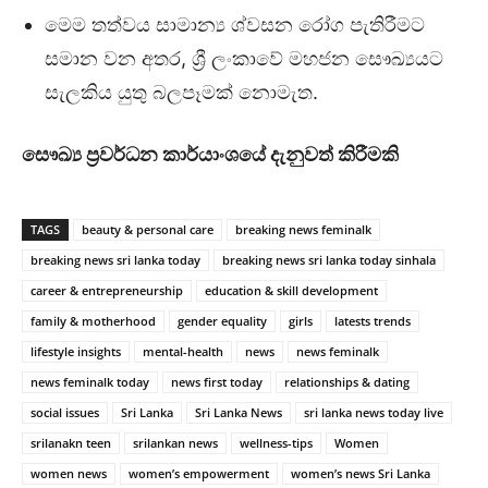
මෙම තත්වය සාමාන්‍ය ශ්වසන රෝග පැතිරීමට
සමාන වන අතර, ශ්‍රී ලංකාවේ මහජන සෞඛ්‍යයට
සැලකිය යුතු බලපෑමක් නොමැත.
සෞඛ්‍ය ප්‍රවර්ධන කාර්යාංශයේ දැනුවත් කිරීමකි
TAGS
beauty & personal care
breaking news feminalk
breaking news sri lanka today
breaking news sri lanka today sinhala
career & entrepreneurship
education & skill development
family & motherhood
gender equality
girls
latests trends
lifestyle insights
mental-health
news
news feminalk
news feminalk today
news first today
relationships & dating
social issues
Sri Lanka
Sri Lanka News
sri lanka news today live
srilanakn teen
srilankan news
wellness-tips
Women
women news
women’s empowerment
women’s news Sri Lanka