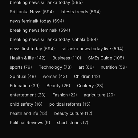
breaking news sri lanka today
(595)
Sri Lanka News
(594)
latests trends
(594)
news feminalk today
(594)
breaking news feminalk
(594)
breaking news sri lanka today sinhala
(594)
news first today
(594)
sri lanka news today live
(594)
Health & life
(142)
Business
(110)
SMEs Guide
(105)
sports
(79)
Technology
(78)
art
(66)
nutrition
(59)
Spiritual
(48)
woman
(43)
Children
(42)
Education
(39)
Beauty
(26)
Cookery
(23)
entertetment
(23)
Fashion
(22)
agriculture
(20)
child safety
(16)
political reforms
(15)
health and life
(13)
beauty culture
(12)
Political Reviews
(9)
short stories
(7)