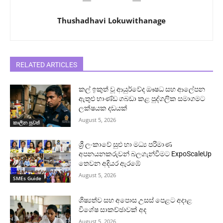
Thushadhavi Lokuwithanage
RELATED ARTICLES
කල් ඉකුත් වූ ආයුර්වේද ඖෂධ සහ ආලේපන
ඇතුළු භාණ්ඩ ගබඩා කළ පුද්ගලික සමාගමට
ලක්ෂයක දඩයක්
August 5, 2026
කාලීන පුවත්
ශ්‍රී ලංකාවේ සුළු හා මධ්‍ය පරිමාණ
අපනයනකරුවන් බලගැන්වීමට ExpoScaleUp
තෙවන අදියර ඇරඹේ
August 5, 2026
SMEs Guide
ශිෂ්‍යත්ව සහ අපොස උසස් පෙළට අදාළ
විශේෂ සාකච්ඡාවක් අද
August 5, 2026