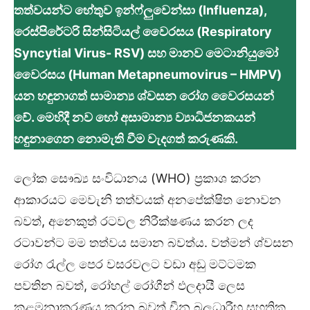
තත්වයන්ට හේතුව ඉන්ෆ්ලුවෙන්සා (Influenza),
රෙස්පිරේටරි සින්සිටියල් වෛරසය (Respiratory
Syncytial Virus- RSV) සහ මානව මෙටානියුමෝ
වෛරසය (Human Metapneumovirus – HMPV)
යන හඳුනාගත් සාමාන්‍ය ශ්වසන රෝග වෛරසයන්
වේ. මෙහිදී නව හෝ අසාමාන්‍ය ව්‍යාධිජනකයන්
හඳුනාගෙන නොමැති වීම වැදගත් කරුණකි.
ලෝක සෞඛ්‍ය සංවිධානය (WHO) ප්‍රකාශ කරන
ආකාරයට මෙවැනි තත්වයක් අනපේක්ෂිත නොවන
බවත්, අනෙකුත් රටවල නිරීක්ෂණය කරන ලද
රටාවන්ට මම තත්වය සමාන බවත්ය. වත්මන් ශ්වසන
රෝග රැල්ල පෙර වසරවලට වඩා අඩු මට්ටමක
පවතින බවත්, රෝහල් රෝගීන් ඵලදායී ලෙස
කළමනාකරණය කරන බවත් චීන බලධාරීහු සහතික