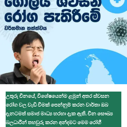
උතුරු චීනයේ, විශේෂයෙන්ම ළමුන් අතර ස්වසන
රෝග වල වැඩි වීමක් පෙන්නුම් කරන වාර්තා ඔබ
දැනටමත් සමාජ මාධ්‍ය හරහා දැක ඇති. චීන සෞඛ්‍ය
බලධාරීන් තහවුරු කරන අන්දමට මෙම රෝගී