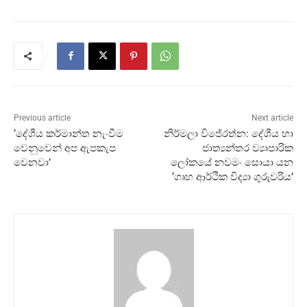
Previous article
Next article
‘දේශීය කර්මාන්ත නැංවීම
නිර්මලා විජේරත්න: දේශීය හා
වෙනුවෙන් අප ඇපකැප
ජාත්‍යන්තර ව්‍යාපාරික
වෙනවා’
ලෝකයේ නවමං සොයා යන
‘ගෘහ ආර්ථික විද්‍යා ගුරුවරිය’