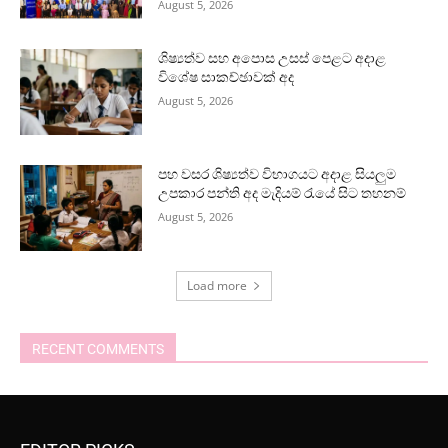
August 5, 2026
ශිෂ්‍යත්ව සහ අපොස උසස් පෙළට අදාළ
විශේෂ සාකච්ඡාවක් අද
August 5, 2026
පහ වසර ශිෂ්‍යත්ව විභාගයට අදාළ සියලුම
උපකාර පන්ති අද මැදියම් රැයේ සිට තහනම්
August 5, 2026
Load more
RECENT COMMENTS