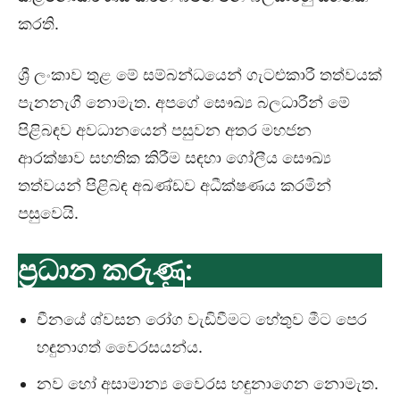
කරති.
ශ්‍රී ලංකාව තුළ මේ සම්බන්ධයෙන් ගැටළුකාරී තත්වයක්
පැනනැගී නොමැත. අපගේ සෞඛ්‍ය බලධාරීන් මේ
පිළිබඳව අවධානයෙන් පසුවන අතර මහජන
ආරක්ෂාව සහතික කිරීම සඳහා ගෝලීය සෞඛ්‍ය
තත්වයන් පිළිබඳ අඛණ්ඩව අධීක්ෂණය කරමින්
පසුවෙයි.
ප්‍රධාන කරුණු:
චීනයේ ශ්වසන රෝග වැඩිවීමට හේතුව මීට පෙර
හඳුනාගත් වෛරසයන්ය.
නව හෝ අසාමාන්‍ය වෛරස හඳුනාගෙන නොමැත.