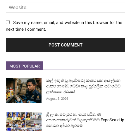
Web
Save my name, email, and website in this browser for the
next time I comment.
MOST POPULAR
කල් ඉකුත් වූ ආයුර්වේද ඖෂධ සහ ආලේපන
ඇතුළු භාණ්ඩ ගබඩා කළ පුද්ගලික සමාගමට
ලක්ෂයක දඩයක්
August 5, 2026
ශ්‍රී ලංකාවේ සුළු හා මධ්‍ය පරිමාණ
අපනයනකරුවන් බලගැන්වීමට ExpoScaleUp
තෙවන අදියර ඇරඹේ