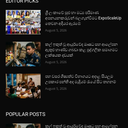
EDITOR PICKS
ශ්‍රී ලංකාවේ සුළු හා මධ්‍ය පරිමාණ
අපනයනකරුවන් බලගැන්වීමට ExpoScaleUp
තෙවන අදියර ඇරඹේ
August 5, 2026
කල් ඉකුත් වූ ආයුර්වේද ඖෂධ සහ ආලේපන
ඇතුළු භාණ්ඩ ගබඩා කළ පුද්ගලික සමාගමට
ලක්ෂයක දඩයක්
August 5, 2026
පහ වසර ශිෂ්‍යත්ව විභාගයට අදාළ සියලුම
උපකාර පන්ති අද මැදියම් රැයේ සිට තහනම්
August 5, 2026
POPULAR POSTS
කල් ඉකුත් වූ ආයුර්වේද ඖෂධ සහ ආලේපන