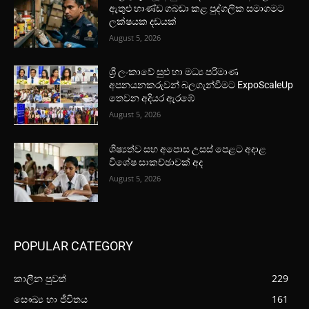
ඇතුළු භාණ්ඩ ගබඩා කළ පුද්ගලික සමාගමට
ලක්ෂයක දඩයක්
August 5, 2026
ශ්‍රී ලංකාවේ සුළු හා මධ්‍ය පරිමාණ
අපනයනකරුවන් බලගැන්වීමට ExpoScaleUp
තෙවන අදියර ඇරඹේ
August 5, 2026
ශිෂ්‍යත්ව සහ අපොස උසස් පෙළට අදාළ
විශේෂ සාකච්ඡාවක් අද
August 5, 2026
POPULAR CATEGORY
කාලීන පුවත්
229
සෞඛ්‍ය හා ජීවිතය
161