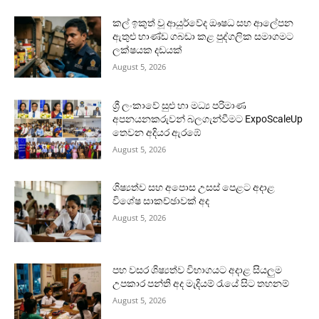
කල් ඉකුත් වූ ආයුර්වේද ඖෂධ සහ ආලේපන
ඇතුළු භාණ්ඩ ගබඩා කළ පුද්ගලික සමාගමට
ලක්ෂයක දඩයක්
August 5, 2026
ශ්‍රී ලංකාවේ සුළු හා මධ්‍ය පරිමාණ
අපනයනකරුවන් බලගැන්වීමට ExpoScaleUp
තෙවන අදියර ඇරඹේ
August 5, 2026
ශිෂ්‍යත්ව සහ අපොස උසස් පෙළට අදාළ
විශේෂ සාකච්ඡාවක් අද
August 5, 2026
පහ වසර ශිෂ්‍යත්ව විභාගයට අදාළ සියලුම
උපකාර පන්ති අද මැදියම් රැයේ සිට තහනම්
August 5, 2026