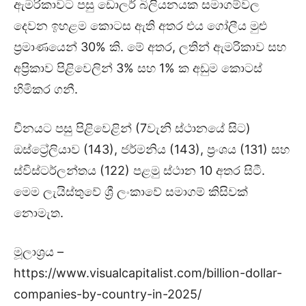
ඇමරිකාවට පසු ඩොලර් බිලියනයක සමාගම්වල
දෙවන ඉහළම කොටස ඇති අතර එය ගෝලීය මුළු
ප්‍රමාණයෙන් 30% කි. මේ අතර, ලතින් ඇමරිකාව සහ
අප්‍රිකාව පිළිවෙලින් 3% සහ 1% ක අඩුම කොටස්
හිමිකර ගනී.
චීනයට පසු පිළිවෙළින් (7වැනි ස්ථානයේ සිට)
ඔස්ට්‍රේලියාව (143), ජර්මනිය (143), ප්‍රංශය (131) සහ
ස්විස්ටර්ලන්තය (122) පළමු ස්ථාන 10 අතර සිටී.
මෙම ලැයිස්තුවේ ශ්‍රී ලංකාවේ සමාගම් කිසිවක්
නොමැත.
මූලාශ්‍රය –
https://www.visualcapitalist.com/billion-dollar-
companies-by-country-in-2025/