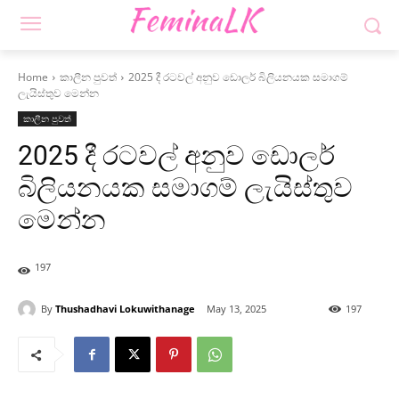
Home
කාලීන පුවත්
2025 දී රටවල් අනුව ඩොලර් බිලියනයක සමාගම්
ලැයිස්තුව මෙන්න
කාලීන පුවත්
2025 දී රටවල් අනුව ඩොලර්
බිලියනයක සමාගම් ලැයිස්තුව
මෙන්න
197
By
Thushadhavi Lokuwithanage
May 13, 2025
197