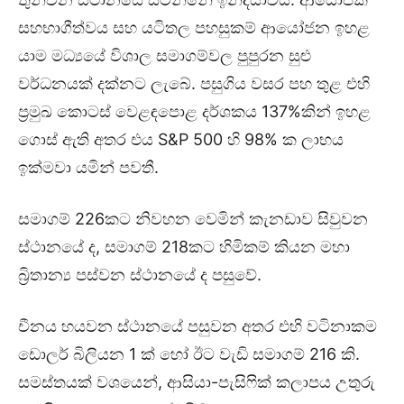
සහභාගීත්වය සහ යටිතල පහසුකම් ආයෝජන ඉහළ
යාම මධ්‍යයේ විශාල සමාගම්වල පුපුරන සුළු
වර්ධනයක් දක්නට ලැබේ. පසුගිය වසර පහ තුළ එහි
ප්‍රමුඛ කොටස් වෙළඳපොළ දර්ශකය 137%කින් ඉහළ
ගොස් ඇති අතර එය S&P 500 හි 98% ක ලාභය
ඉක්මවා යමින් පවතී.
සමාගම් 226කට නිවහන වෙමින් කැනඩාව සිවුවන
ස්ථානයේ ද, සමාගම් 218කට හිමිකම් කියන මහා
බ්‍රිතාන්‍ය පස්වන ස්ථානයේ ද පසුවේ.
චීනය හයවන ස්ථානයේ පසුවන අතර එහි වටිනාකම
ඩොලර් බිලියන 1 ක් හෝ ඊට වැඩි සමාගම් 216 කි.
සමස්තයක් වශයෙන්, ආසියා-පැසිෆික් කලාපය උතුරු