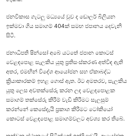
ජනවිකාස ගැටලු මධ්‍යයේ වුව ද ඩොලර් බිලියන
ඉක්මවා ගිය සමාගම් 404ක් සමඟ ජපානය දෙවැනි
සිටී.
ජනාධිපති ෂින්සෝ අබේ යටතේ ජපාන කොටස්
වෙළඳපොළ සැලකිය යුතු ප්‍රතිසංස්කරණ අත්විඳ ඇති
අතර, එමඟින් විදේශ ආයෝජන සහ ඒකාබද්ධ
ක්‍රියාකාරකම් ඉහළ ගොස් ඇත. ඊට අමතරව, සැලකිය
යුතු ලෙස අවතක්සේරු කරන ලද වෙළඳපොළක
සමාගම් තක්සේරු කිරීම් වැඩි කිරීමට සැලසුම්
කරන්නේ කෙසේදැයි ප්‍රකාශ කිරීමට ටෝකියෝ
කොටස් වෙළඳපොළ සමාගම්වලට අවශ්‍ය කර තිබේ.
තුන්වන ස්ථානයේ සිටින්නේ ඉන්දියාවයි. ආයෝජක