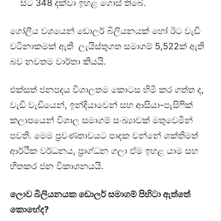
සිට 348 දක්වා ඉහළ ගොස් තිබේ.
ගෝලීය වශයෙන් ඩොලර් බිලියනයක් හෝ ඊට වැඩි
වටිනාකමක් ඇති ලැයිස්තුගත සමාගම් 5,522ක් ඇති
බව නවතම වාර්තා කියයි.
එක්සත් ජනපදය විශාලතම කොටස හිමි කර ගත්ත ද,
වැඩි වැඩියෙන්, ඉන්දියාවෙන් සහ ආසියා-පැසිෆික්
කලාපයෙන් විශාල සමාගම් සංඛ්‍යාවක් මතුවෙමින්
පවතී. මෙම ප්‍රවණතාවයට පාදක වන්නේ ශක්තිමත්
ආර්ථික වර්ධනය, ප්‍රාග්ධන ගලා ඒම ඉහළ යාම සහ
හිතකර ජන විකාශනයයි.
ලොව බිලියනයක ඩොලර් සමාගම් පිහිටා ඇත්තේ
කොහේද
?