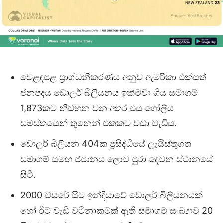
වෙළඳපළ ප්‍රාග්ධනීකරණය අනුව ඇමරිකා එක්සත්
ජනපදය ඩොලර් බිලියනය ඉක්මවා ගිය සමාගම්
1,873කට නිවහන වන අතර එය ගෝලීය
සමස්තයෙන් තුනෙන් එකකට වඩා වැඩිය.
ඩොලර් බිලියන 404ක ප්‍රසිද්ධියේ ලැයිස්තුගත
සමාගම් සමඟ ජපානය ලොව පුරා දෙවන ස්ථානයේ
සිටී.
2000 වසරේ සිට ඉන්දියාවේ ඩොලර් බිලියනයක්
හෝ ඊට වැඩි වටිනාකමක් ඇති සමාගම් සංඛ්‍යාව 20