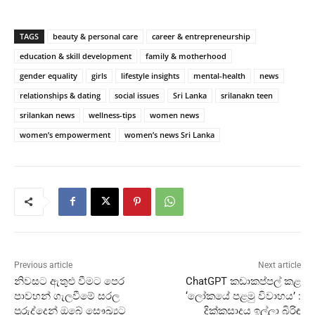
TAGS
beauty & personal care
career & entrepreneurship
education & skill development
family & motherhood
gender equality
girls
lifestyle insights
mental-health
news
relationships & dating
social issues
Sri Lanka
srilanakn teen
srilankan news
wellness-tips
women news
women’s empowerment
women’s news Sri Lanka
Previous article
Next article
නිවසට ඇතුළු වීමට පෙර
ChatGPT කඩාකප්පල් කළ
පාවහන් ගැලවීමේ සරල
‘ලෝකයේ පළමු විවාහය’ :
පුරුද්දෙන් ඔබේ සෞඛ්‍යට
දික්කසාදය ඉල්ලා බිරිඳ