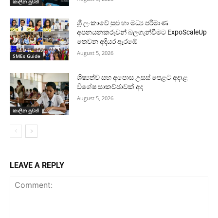
කාලීන පුවත්
ශ්‍රී ලංකාවේ සුළු හා මධ්‍ය පරිමාණ
අපනයනකරුවන් බලගැන්වීමට ExpoScaleUp
තෙවන අදියර ඇරඹේ
August 5, 2026
SMEs Guide
ශිෂ්‍යත්ව සහ අපොස උසස් පෙළට අදාළ
විශේෂ සාකච්ඡාවක් අද
August 5, 2026
කාලීන පුවත්
LEAVE A REPLY