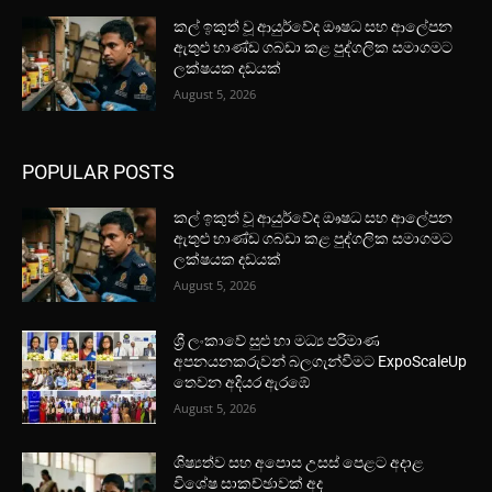
කල් ඉකුත් වූ ආයුර්වේද ඖෂධ සහ ආලේපන
ඇතුළු භාණ්ඩ ගබඩා කළ පුද්ගලික සමාගමට
ලක්ෂයක දඩයක්
August 5, 2026
POPULAR POSTS
කල් ඉකුත් වූ ආයුර්වේද ඖෂධ සහ ආලේපන
ඇතුළු භාණ්ඩ ගබඩා කළ පුද්ගලික සමාගමට
ලක්ෂයක දඩයක්
August 5, 2026
ශ්‍රී ලංකාවේ සුළු හා මධ්‍ය පරිමාණ
අපනයනකරුවන් බලගැන්වීමට ExpoScaleUp
තෙවන අදියර ඇරඹේ
August 5, 2026
ශිෂ්‍යත්ව සහ අපොස උසස් පෙළට අදාළ
විශේෂ සාකච්ඡාවක් අද