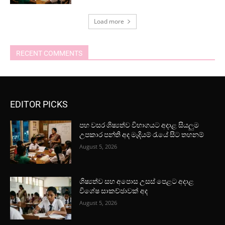
Load more
RECENT COMMENTS
EDITOR PICKS
පහ වසර ශිෂ්‍යත්ව විභාගයට අදාළ සියලුම
උපකාර පන්ති අද මැදියම් රැයේ සිට තහනම්
August 5, 2026
ශිෂ්‍යත්ව සහ අපොස උසස් පෙළට අදාළ
විශේෂ සාකච්ඡාවක් අද
August 5, 2026