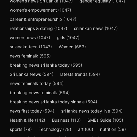
women’s news Sri Lanka
(1047)
gender equality
(1047)
women’s empowerment
(1047)
career & entrepreneurship
(1047)
relationships & dating
(1047)
srilankan news
(1047)
women news
(1047)
girls
(1047)
srilanakn teen
(1047)
Women
(653)
news feminalk
(595)
breaking news sri lanka today
(595)
Sri Lanka News
(594)
latests trends
(594)
news feminalk today
(594)
breaking news feminalk
(594)
breaking news sri lanka today sinhala
(594)
news first today
(594)
sri lanka news today live
(594)
Health & life
(142)
Business
(110)
SMEs Guide
(105)
sports
(79)
Technology
(78)
art
(66)
nutrition
(59)