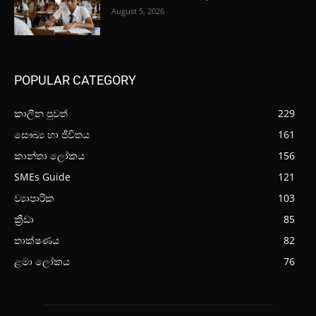
August 5, 2026
POPULAR CATEGORY
කාලීන පුවත්
229
සෞඛ්‍ය හා ජීවිතය
161
කාන්තා ලෝකය
156
SMEs Guide
121
ව්‍යාපාරික
103
ක්‍රීඩා
85
තාක්ෂණය
82
ළමා ලෝකය
76