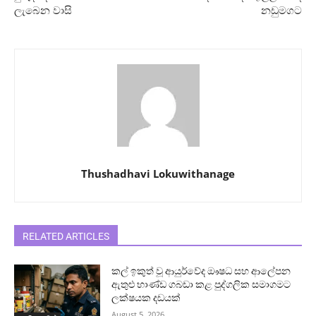
ලැබෙන වාසි
නඩුමගට
Thushadhavi Lokuwithanage
RELATED ARTICLES
කල් ඉකුත් වූ ආයුර්වේද ඖෂධ සහ ආලේපන
ඇතුළු භාණ්ඩ ගබඩා කළ පුද්ගලික සමාගමට
ලක්ෂයක දඩයක්
August 5, 2026