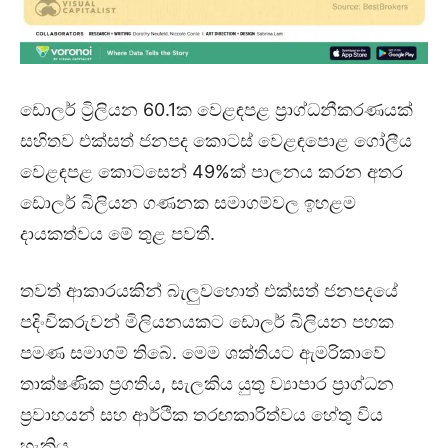
ඩොලර් ට්‍රිලියන 60.1ක වෙළඳපළ ප්‍රාග්ධනීකරණයක්
සහිතව එක්සත් ජනපද කොටස් වෙළඳපොළ ගෝලීය
වෙළඳපළ කොටසෙන් 49%ක් පාලනය කරන අතර
ඩොලර් බිලියන ගණනක සමාගම්වල ඉහළම
දායකත්වය මේ තුළ පවතී.
තවත් ආකාරයකින් බැලුවහොත් එක්සත් ජනපදයේ
පදිංචිකරුවන් මිලියනයකට ඩොලර් බිලියන පහක
පමණ සමාගම් තිබේ. මෙම ශක්තියට ඇමරිකාවේ
තාක්ෂණික ප්‍රගතිය, සැලකිය යුතු ව්‍යාපාර ප්‍රාග්ධන
ප්‍රවාහයන් සහ ආර්ථික තරඟකාරිත්වය හේතු විය
හැකිය.