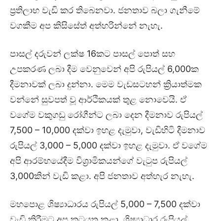
ප්‍රතිලාභ වැඩි කර තිබෙනවා. ජනතාව බලා ගැනීමේ
වගකීම අප කිසිසේත් අත්හරින්නේ නැහැ.
පාසල් දරුවන් ලක්ෂ 16කට පාසල් පොත් සහ
උපකරණ ලබා දීම වෙනුවෙන් අපි රුපියල් 6,000ක
දීමනාවක් ලබා දුන්නා. මෙම වැඩසටහන් ක්‍රියාත්මක
වන්නේ සුවපත් වූ ආර්ථිකයක් තුළ නොවෙයි. ඒ
වගේම වකුගඩු රෝගීන්ට ලබා දෙන දීමනාව රුපියල්
7,500 – 10,000 දක්වා ඉහළ දැමුවා, වැඩිහිටි දීමනාව
රුපියල් 3,000 – 5,000 දක්වා ඉහළ දැමුවා. ඒ වගේම
අපි ආරම්භයේදීම විශ්‍රාමිකයන්ගේ වැටුප රුපියල්
3,000කින් වැඩි කළා. අපි ජනතාව අත්හැර නැහැ.
මහපොළ ශිෂ්‍යාධාරය රුපියල් 5,000 – 7,500 දක්වා
වැඩි කිරීමට අප කටයුතු කළා. ශිෂ්‍යාධාර රුපියල්