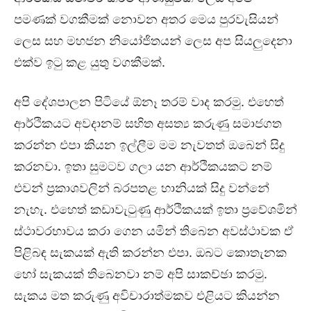
පමණක් වගකීමක් නොවන අතර මෙය පුරවැසියන්
ලෙස සහ මහජන නියෝජිතයන් ලෙස අප සියලුදෙනා
එක්ව ඉටු කළ යුතු වගකීමක්.
අපි දේශපාලන පිටියේ ඕනෑ තරම් වාද කරමු. එහෙත්
ආර්ථිකයට අවදානම් සහිත අසත්‍ය කරුණු සමාජගත
කරන්න එපා කියන ඉල්ලීම මම නැවතත් ඔබෙන් සිදු
කරනවා. ඉතා සුමටව ගලා යන ආර්ථිකයකට නම්
එවන් ප්‍රකාශවලින් බරපතළ හානියක් සිදු වන්නේ
නැහැ. එහෙත් කඩාවැටුණු ආර්ථිකයක් ඉතා ප්‍රවේශමින්
ස්ථාවරභාවය කරා ගෙන යමින් තිබෙන අවස්ථාවක ඒ
පිළිබඳ සැකයක් ඇති කරන්න එපා. ඔබට කොතැනක
හෝ සැකයක් තිබෙනවා නම් අපි සාකච්ඡා කරමු.
සැකය මත කරුණු අවිචාරාත්මකව එළියට කියන්න