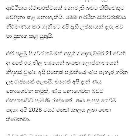
ආර්ථිකය ස්ථාවරත්වයක් නොමැති බවට කිසිවෙකුට
චෝදනා කළ නොහැකියි. මෙම ආර්ථික ස්ථාවරත්වය
නිර්මාණය කර ගැනීමට අපි දැඩි උත්සායක් දැරූ බව
මා ප්‍රකාශ කළ යුතුයි.
එහි පළමු පියවර තබමින් පසුගිය දෙසැම්බර් 21 වෙනි
දා අපේ රට නිල වශයෙන් බංකොලොත්භාවයෙන්
නිදහස් වුණා. අපි එතෙක් පැවතියේ ණය පැහැර හරින
ලද රාජ්‍යයක් ලෙසයි. එහෙත් අපි දැන් ණය
නොගෙවන නමුත්, ණය නොගෙවන බවට
එකඟතාවට පැමිණි රාජ්‍යයක්. ණය ආපසු ගෙවීම
සඳහා අපි 2028 වසර තෙක් කාලය ලබා ගෙන
තිබෙනවා.