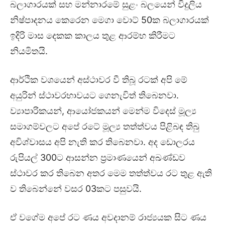
බලාගාරයක් සහ මන්නාරමේ සුළං බලයෙන් විදුලිය
නිෂ්පාදනය කෙරෙන මෙගා වොට් 50ක බලාගාරයක්
ඉදිරි මාස දෙකක කාලය තුළ ආරම්භ කිරීමට
නියමිතයි.
ආර්ථික වශයෙන් අස්ථාවර වී තිබූ රටක් අපි මේ
අයුරින් ස්ථාවරභාවයට ගෙනැවිත් තිබෙනවා.
ව්‍යාපාරිකයන්, ආයෝජකයන් මෙන්ම විදෙස් මූල්‍ය
සමාගම්වලට අපේ රටේ මූල්‍ය තත්ත්වය පිළිබඳ තිබු
අවිශ්වාසය අපි නැති කර තිබෙනවා. අද ඩොලරය
රුපියල් 300ට ආසන්න ප්‍රමාණයෙන් අඛණ්ඩව
ස්ථාවර කර තිබෙන අතර මෙම තත්ත්වය රට තුළ ඇති
ව තිබෙන්නේ වසර 03කට පසුවයි.
ඒ වගේම අපේ රට ණය අවදානම් රාජ්‍යයක සිට ණය