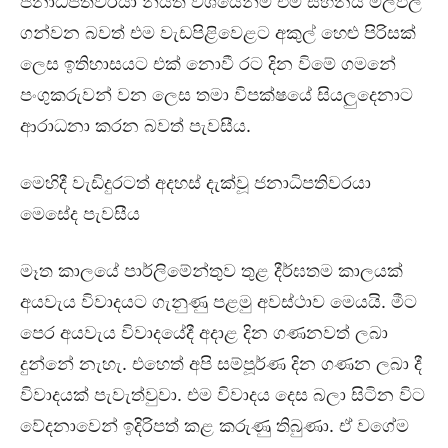
ජනාධිපතිවරයා නියත වශයෙන්ම එම සිහිනය මල්ඵල
ගන්වන බවත් එම වැඩපිළිවෙළට අකුල් හෙළු පිරිසක්
ලෙස ඉතිහාසයට එක් නොවී රට දින විමේ ගමනේ
පංගුකරුවන් වන ලෙස තමා විපක්ෂයේ සියලුදෙනාට
ආරාධනා කරන බවත් පැවසීය.
මෙහිදී වැඩිදුරටත් අදහස් දැක්වූ ජනාධිපතිවරයා
මෙසේද පැවසීය
මෑත කාලයේ පාර්ලිමේන්තුව තුළ දීර්ඝතම කාලයක්
අයවැය විවාදයට ගැනුණු පළමු අවස්ථාව මෙයයි. මීට
පෙර අයවැය විවාදයේදී අදාළ දින ගණනවත් ලබා
දුන්නේ නැහැ. එහෙත් අපි සම්පූර්ණ දින ගණන ලබා දී
විවාදයක් පැවැත්වුවා. එම විවාදය දෙස බලා සිටින විට
වේදනාවෙන් ඉදිරිපත් කළ කරුණු තිබුණා. ඒ වගේම