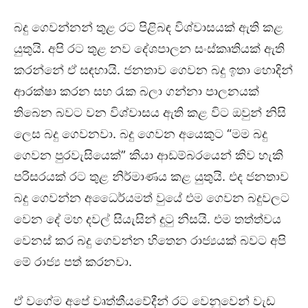
බදු ගෙවන්නන් තුළ රට පිළිබඳ විශ්වාසයක් ඇති කළ
යුතුයි. අපි රට තුළ නව දේශපාලන සංස්කෘතියක් ඇති
කරන්නේ ඒ සඳහායි. ජනතාව ගෙවන බදු ඉතා හොදින්
ආරක්ෂා කරන සහ රැක බලා ගන්නා පාලනයක්
තිබෙන බවට වන විශ්වාසය ඇති කළ විට ඔවුන් නිසි
ලෙස බදු ගෙවනවා. බදු ගෙවන අයෙකුට “මම බදු
ගෙවන පුරවැසියෙක්” කියා ආඩම්බරයෙන් කිව හැකි
පරිසරයක් රට තුළ නිර්මාණය කළ යුතුයි. එද ජනතාව
බදු ගෙවන්න අධෛර්යමත් වුයේ එම ගෙවන බදුවලට
වෙන දේ මහ දවල් සියැසින් දුටු නිසයි. එම තත්ත්වය
වෙනස් කර බදු ගෙවන්න හිතෙන රාජ්‍යයක් බවට අපි
මේ රාජ්‍ය පත් කරනවා.
ඒ වගේම අපේ වෘත්තීයවේදීන් රට වෙනුවෙන් වැඩ