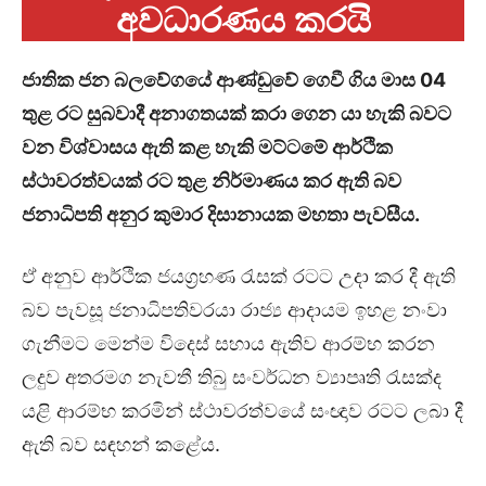
අවධාරණය කරයි
ජාතික ජන බලවේගයේ ආණ්ඩුවේ ගෙවී ගිය මාස 04
තුළ රට සුබවාදී අනාගතයක් කරා ගෙන යා හැකි බවට
වන විශ්වාසය ඇති කළ හැකි මට්ටමේ ආර්ථික
ස්ථාවරත්වයක් රට තුළ නිර්මාණය කර ඇති බව
ජනාධිපති අනුර කුමාර දිසානායක මහතා පැවසීය.
ඒ අනුව ආර්ථික ජයග්‍රහණ රැසක් රටට උදා කර දී ඇති
බව පැවසූ ජනාධිපතිවරයා රාජ්‍ය ආදායම ඉහළ නංවා
ගැනීමට මෙන්ම විදෙස් සහාය ඇතිව ආරම්භ කරන
ලදුව අතරමග නැවතී තිබු සංවර්ධන ව්‍යාපෘති රැසක්ද
යළි ආරම්භ කරමින් ස්ථාවරත්වයේ සංඥාව රටට ලබා දී
ඇති බව සඳහන් කළේය.