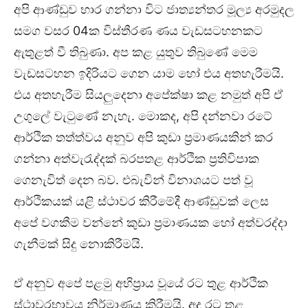
අපි ආණ්ඩුව භාර ගන්නා විට ජාත්‍යන්තර මූල්‍ය අරමුදල
සමග වසර 04ක විස්තීරණ ණය වැඩසටහනකට
ඇතුළත් වී තිබුණා. අප කළ යුතුව තිබුණේ මෙම
වැඩසටහන ඉදිරියට ගෙන යාම හෝ එය අතහැරීමයි.
එය අතහැරීම සියලුදෙනා අපේක්ෂා කළ නමුත් අපි ඒ
උගුලේ වැටුණේ නැහැ. මොකද, අපි දන්නවා රටේ
ආර්ථික තත්ත්වය අනුව අපි කුඩා ප්‍රමාණයකින් කර
ගන්නා අත්වැරැද්දක් බරපතළ ආර්ථික ප්‍රතිවිපාක
ගෙනැවිත් දෙන බව. එබැවින් විනාශයට පත් වූ
ආර්ථිකයක් යළි ස්ථාවර කිරීමේදී ආණ්ඩුවක් ලෙස
අපේ වගකීම වන්නේ කුඩා ප්‍රමාණයක හෝ අත්වරද්දා
ගැනීමක් සිදු නොකිරීමයි.
ඒ අනුව අපේ පළමු අභිප්‍රාය වූයේ රට තුළ ආර්ථික
ස්ථාවරභාවය නිර්මාණය කිරීමයි. අද රට තුළ