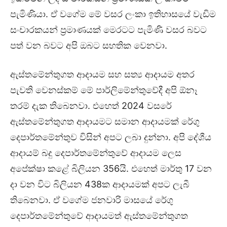
පැමිණියා. ඒ වගේම මේ වසර ලංකා ඉතිහාසයේ වැඩිම
සංචාරකයන් ප්‍රමාණයක් මෙරටට පැමිණි වසර බවට
පත් වන බවට අපි ඔබට සහතික වෙනවා.
ඇස්තමේන්තුගත ආදායම සහ සත්‍ය ආදායම අතර
පැවති වෙනස්කම් මේ පාර්ලිමේන්තුවේදී අපි ඕනෑ
තරම් දැක තිබෙනවා. එහෙත් 2024 වසරේ
ඇස්තමේන්තුගත ආදායමට සමාන ආදායමක් රේගු
දෙපාර්තමේන්තුව විසින් අපට ලබා දුන්නා. අපි දේශීය
ආදායම් බදු දෙපාර්තමේන්තුවේ ආදායම ලෙස
අපේක්ෂා කළේ බිලියන 356යි. එහෙත් මාර්තු 17 වන
දා වන විට බිලියන 438ක ආදායමක් අපට ලැබී
තිබෙනවා. ඒ වගේම ජනවාරි මාසයේ රේගු
දෙපාර්තමේන්තුවේ ආදායමත් ඇස්තමේන්තුගත