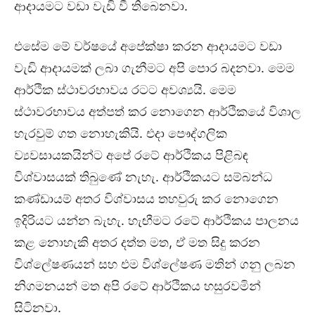
ආදායමට වඩා වැඩි වී තිබෙනවා.
එසේම මේ වර්ෂයේ අපේක්ෂා කරන ආදායමට වඩා
වැඩි ආදායමක් ලබා ගැනීමට අපි පොර බදනවා. මෙම
ආර්ථික ස්ථාවරභාවය රටට අවශ්‍යයි. මෙම
ස්ථාවරභාවය අත්පත් කර නොගෙන ආර්ථිකයේ විශාල
හැරවුම් ගත නොහැකියි. එදා පෞද්ගලික
ව්‍යවසායකයින්ට අපේ රටේ ආර්ථිකය පිළිබඳ
විශ්වාසයක් තිබුණේ නැහැ. ආර්ථිකයට සම්බන්ධ
කණ්ඩායම් අතර විශ්වාසය තහවුරු කර නොගෙන
ඉදිරියට යන්න බැහැ. හැඟීමට රටේ ආර්ථිකය පාලනය
කළ නොහැකි අතර දත්ත මත, ඒ මත සිදු කරන
විශ්ලේෂණයන් සහ එම විශ්ලේෂණ මතින් ගනු ලබන
නිගමනයන් මත අපි රටේ ආර්ථිකය හසුරවමින්
සිටිනවා.