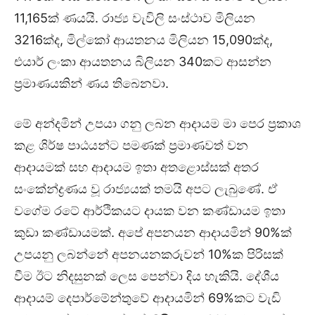
11,165ක් ණයයි. රාජ්‍ය වැවිලි සංස්ථාව මිලියන
3216ක්ද, මිල්කෝ ආයතනය මිලියන 15,090ක්ද,
එයාර් ලංකා ආයතනය බිලියන 340කට ආසන්න
ප්‍රමාණයකින් ණය තිබෙනවා.
මේ අන්දමින් උපයා ගනු ලබන ආදායම මා පෙර ප්‍රකාශ
කළ ශිර්ෂ පාඨයන්ට පමණක් ප්‍රමාණවත් වන
ආදායමක් සහ ආදායම ඉතා අතළොස්සක් අතර
සංකේන්ද්‍රණය වූ රාජ්‍යයක් තමයි අපට ලැබුණේ. ඒ
වගේම රටේ ආර්ථිකයට දායක වන කණ්ඩායම ඉතා
කුඩා කණ්ඩායමක්. අපේ අපනයන ආදායමින් 90%ක්
උපයනු ලබන්නේ අපනයනකරුවන් 10%ක පිරිසක්
වීම ඊට නිදසුනක් ලෙස පෙන්වා දිය හැකියි. දේශීය
ආදායම් දෙපාර්මේන්තුවේ ආදායමින් 69%කට වැඩි