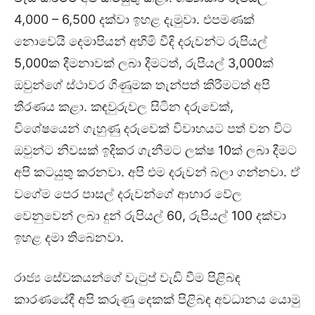
4,000 – 6,500 දක්වා ඉහළ දැමුවා. එපමණක්
නොවෙයි දෙමාපියන් අහිමි වීදි දරුවන්ට රුපියල්
5,000ක දීමනාවක් ලබා දීමටත්, රුපියල් 3,000ක්
ඔවුන්ගේ ස්ථාවර ගිණුමක තැන්පත් කිරීමටත් අපි
තීරණය කළා. කඳවුරුවල සිටින දරුවෙක්,
විශේෂයෙන් ගැහුණු දරුවෙක් විවාහයට පත් වන විට
ඔවුන්ට නිවසක් ඉදිකර ගැනීමට ලක්ෂ 10ක් ලබා දීමට
අපි කටයුතු කරනවා. අපි එම දරුවන් බලා ගන්නවා. ඒ
වගේම පෙර පාසල් දරුවන්ගේ ආහාර වේල
වෙනුවෙන් ලබා දුන් රුපියල් 60, රුපියල් 100 දක්වා
ඉහළ දමා තිබෙනවා.
රාජ්‍ය සේවකයන්ගේ වැටුප් වැඩි වීම පිළිබඳ
කාරණයේදී අපි කරුණු දෙකක් පිළිබඳ අවධානය යොමු