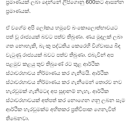
ප්‍රමාණයක් ලබා දෙන්නේ ලිපිගොනු 600කට ආසන්න
ප්‍රමාණයක්.
ඒ වගේම අපි ලෝකය හමුවේ බංකොලොත්භාවයට
පත් වූ රාජ්‍යයක් බවට පත්ව තිබුණා. ණය මුදලක් ලබා
ගත නොහැකි, බැංකු පද්ධතිය කෙරෙහි විශ්වාසය බිඳ
වැටුණු රාජ්‍යයක් බවට පත්ව තිබුණා. එබැවින් අප
පළමුව කළයු තුව තිබුණේ රට තුළ ආර්ථික
ස්ථාවරභාවය නිර්මාණය කර ගැනීමයි. ආර්ථික
ස්ථාවරභාවය නිර්මාණය කර ගැනීමෙන් තොරව නව
හැරවුමක් ගැනීමටද අප සූදානම් නැහැ. ආර්ථික
ස්ථාවරභාවයක් අත්පත් කර නොගෙන ගනු ලබන සෑම
ආර්ථික හැරවුමක්ම අහිතකර ප්‍රතිවිපාක ගෙනැවිත්
තිබෙනවා.