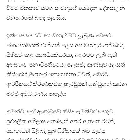
විටම ජනතාව සමග සංවාදයේ යෙදෙන දේශපාලන
ව්‍යාපාරයක් බවද පැවසීය.
ඉතිහාසයේ රට ගොඩනැගීමට ලැබුණු අවස්ථා
බොහොමයක් ජාතියක් ලෙස අප මහගැර ගත් බවද
සිහිපත් කළ ජනාධිපතිවරයා, අද රටට ලැබී ඇති
අවස්ථාව ජනාධිපතිවරයා ලෙසත්, ආණ්ඩුව ලෙසත්
කිසිසේත් මගහැර නොගන්නා බවත්, මෙරට
ආර්ථිකයේ තීරණාත්මක හැරවුමක් සනිටුහන් කරන
බවත් අවධාරණය කළේය.
තමන්ට හෝ ආණ්ඩුවේ කිසිදු ඇමතිවරයෙකුට
පුද්ගලික අභිලාෂ නොමැති අතර ඇත්තේ රටත්,
ජනතාවත් පිළිබඳ සුබ සිහිනයක් බව පැවසූ