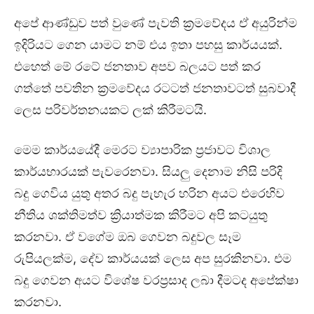
අපේ ආණ්ඩුව පත් වුණේ පැවති ක්‍රමවේදය ඒ අයුරින්ම
ඉදිරියට ගෙන යාමට නම් එය ඉතා පහසු කාර්යයක්.
එහෙත් මේ රටේ ජනතාව අපව බලයට පත් කර
ගත්තේ පවතින ක්‍රමවේදය රටටත් ජනතාවටත් සුබවාදී
ලෙස පරිවර්තනයකට ලක් කිරීමටයි.
මෙම කාර්යයේදී මෙරට ව්‍යාපාරික ප්‍රජාවට විශාල
කාර්යභාරයක් පැවරෙනවා. සියලු දෙනාම නිසි පරිදි
බදු ගෙවිය යුතු අතර බදු පැහැර හරින අයට එරෙහිව
නීතිය ශක්තිමත්ව ක්‍රියාත්මක කිරීමට අපි කටයුතු
කරනවා. ඒ වගේම ඔබ ගෙවන බදුවල සෑම
රුපියලක්ම, දේව කාර්යයක් ලෙස අප සුරකිනවා. එම
බදු ගෙවන අයට විශේෂ වරප්‍රසාද ලබා දීමටද අපේක්ෂා
කරනවා.