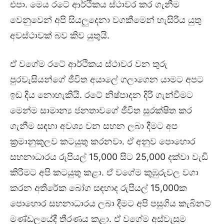
එපා. මෙය රටේ ආර්ථිකය ස්ථාවර කර ගැනීම
වෙනුවෙන් අපි සියලුදෙනා වගකීමෙන් හැසිරිය යුතු
අවස්ථාවක් බව කිව යුතුයි.
ඒ වගේම රටේ ආර්ථිකය ස්ථාවර වන තුරු
පුරවැසියන්ගේ ජීවිත අයාලේ ගලාගෙන යාමට අපට
ඉඩ දිය නොහැකියි. රටේ නිෂ්පාදන දිරි ගැන්වීමට
මෙන්ම සාමාන්‍ය ජනතාවගේ ජීවිත සුරක්ෂිත කර
ගැනීම සඳහා අවශ්‍ය වන සහන ලබා දීමට අප
ක්‍රමානුකූලව කටයුතු කරනවා. ඒ අනුව පොහොර
සහනාධාරය රුපියල් 15,000 සිට 25,000 දක්වා වැඩි
කිරීමට අපි කටයුතු කළා. ඒ වගේම කුඹුරුවල වගා
කරන අතිරේක බෝග සඳහාද රුපියල් 15,000ක
පොහොර සහනාධාරය ලබා දීමට අපි පසුගිය කැබිනට්
මණ්ඩලයේදී තීරණය කළා. ඒ වගේම අස්වැසුම