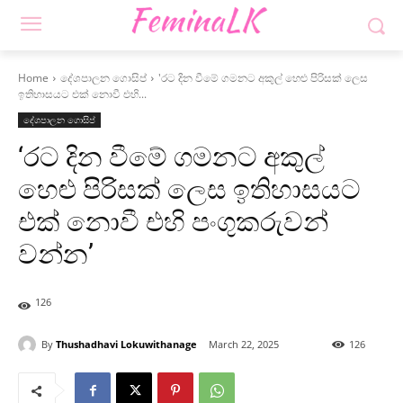
Home
දේශපාලන ගොසිප්
'රට දින වීමේ ගමනට අකුල් හෙළු පිරිසක් ලෙස
ඉතිහාසයට එක් නොවී එහි...
දේශපාලන ගොසිප්
‘රට දින වීමේ ගමනට අකුල්
හෙළු පිරිසක් ලෙස ඉතිහාසයට
එක් නොවී එහි පංගුකරුවන්
වන්න’
126
By
Thushadhavi Lokuwithanage
March 22, 2025
126