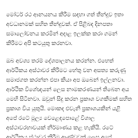
මෝටර් රථ ආනයනය කිරීම සඳහා ගත් තීන්දුව ඉතා
අවධානමක් සහිත තීන්දුවක්. ඒ පිළිබඳ දිනපතා
සමාලෝචනය කරමින් අදාළ ඉලක්ක කරා ගමන්
කිරීමට අපි කටයුතු කරනවා.
ඔබ අවශ්‍ය තරම් දේශපාලනය කරන්න. එහෙත්
ආර්ථිකය අස්ථාවර කිරීමට හේතු වන අසත්‍ය කරුණු
සමාජගත කරන්න එපා කියා අප ඔබෙන් ඉල්ලනවා.
ආර්ථික විශේඥයන් ලෙස නාමකරණයන් තිබෙන අය
මෙහි සිටිනවා. ඔවුන් සිදු කරන ප්‍රකාශ වගකීමක් සහිත
ප්‍රකාශ විය යුතුයි. මොකද එවැනි ප්‍රකාශයකින් යළි
අපේ රටේ මූල්‍ය වෙළෙඳපොළේ විශාල
අස්ථාවරභාවයක් නිර්මාණය කළ හැකියි. රටේ
ආර්ථිකය ස්ථාවර කිරීම ආණ්ඩුවක් ලෙස අපේ