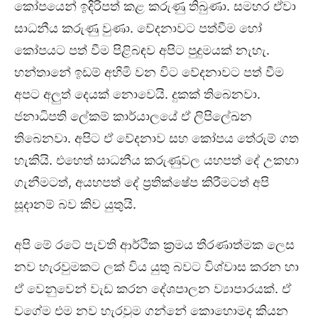
කෝපයෙන් ඉදිරිපත් කළ කරුණු තිබුණා. සමහර ඒවා
සාධනීය කරුණු වුණා. වේදනාවට පත්වීම හෝ
කෝපයට පත් වීම පිළිබඳව අපිට පුදුමයක් නැහැ.
හන්තානේ ඉඩම් අහිමි වන විට වේදනාවට පත් වීම
අපට අලුත් දෙයක් නොවෙයි. දුකක් තිබෙනවා.
ජනාධිපති ලේකම් කාර්යාලයේ ඒ ලිපිලේඛන
තිබෙනවා. අපිට ඒ වේදනාව සහ කෝපය තේරුම් ගත
හැකියි. එහෙත් සාධනීය කරුණුවල යහපත් දේ උකහා
ගැනීමටත්, අයහපත් දේ ප්‍රතික්ෂේප කිරීමටත් අපි
සූදානම් බව කිව යුතුයි.
අපි මේ රටේ පැවති ආර්ථික ක්‍රමය තීරණාත්මක ලෙස
නව හැරවුමකට ලක් විය යුතු බවට විශ්වාස කරන හා
ඒ වෙනුවෙන් වැඩ කරන දේශපාලන ව්‍යාපාරයක්. ඒ
වගේම එම නව හැරවුම ගන්නේ කොහොමද කියන