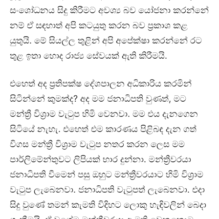
සංශෝධනය සිදු කිරීමට අවශ්‍ය බව යෝජනා කරන්නේ
නම් ඒ සඳහාත් අපි කටයුතු කරන බව ප්‍රකාශ කළ
යුතුයි. මේ සියල්ල තුළින් අපි අපේක්ෂා කරන්නේ රට
තුළ ඉතා හොද රාජ්‍ය සේවයක් ඇති කිරීමයි.
එහෙත් අද ප්‍රතිපක්ෂ දේශපාලන අධිකාරිය කරමින්
සිටින්නේ කුමක්ද? අද මම ජනාධිපති වුණත්, මට
මන්ත්‍රී විශ්‍රාම වැටුප හිමි වෙනවා. මම එය දැනගෙන
සිටියේ නැහැ. එහෙත් එම කාරණය පිළිබඳ දැන ගත්
විගස මන්ත්‍රී විශ්‍රාම වැටුප නතර කරන ලෙස මම
පාර්ලිමේන්තුවට ලිපියක් භාර දුන්නා. මන්ත්‍රීවරයා
ජනාධිපති වීමෙන් පසු ඔහුට මන්ත්‍රීවරයාට හිමි විශ්‍රාම
වැටුප ලැබෙනවා. ජනාධිපති වැටුපත් ලැබෙනවා. එදා
සිදු වුණේ තමන් කැමති විදිහට ලොකු හැඳිවලින් බෙදා