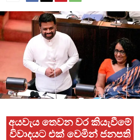
අයවැය තෙවන වර කියැවීමේ
විවාදයට එක් වෙමින් ජනපති