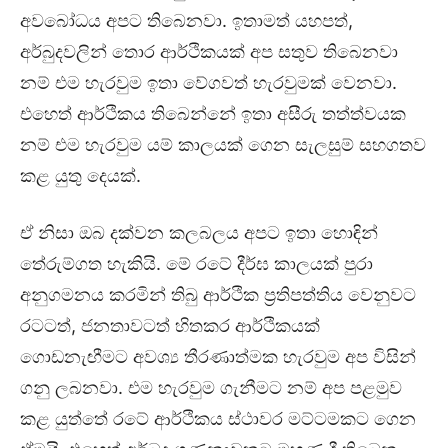
අවබෝධය අපට තිබෙනවා. ඉතාමත් යහපත්,
අර්බුදවලින් තොර ආර්ථිකයක් අප සතුව තිබෙනවා
නම් එම හැරවුම ඉතා වේගවත් හැරවුමක් වෙනවා.
එහෙත් ආර්ථිකය තිබෙන්නේ ඉතා අසීරු තත්ත්වයක
නම් එම හැරවුම යම් කාලයක් ගෙන සැලසුම් සහගතව
කළ යුතු දෙයක්.
ඒ නිසා ඔබ දක්වන කලබලය අපට ඉතා හොඳින්
තේරුම්ගත හැකියි. මේ රටේ දීර්ඝ කාලයක් පුරා
අනුගමනය කරමින් තිබු ආර්ථික ප්‍රතිපත්තිය වෙනුවට
රටටත්, ජනතාවටත් හිතකර ආර්ථිකයක්
ගොඩනැඟීමට අවශ්‍ය තීරණාත්මක හැරවුම අප විසින්
ගනු ලබනවා. එම හැරවුම ගැනීමට නම් අප පළමුව
කළ යුත්තේ රටේ ආර්ථිකය ස්ථාවර මට්ටමකට ගෙන