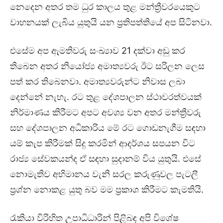
නෙදෙන අතර තම ධුර කාලය තුළ මන්ත්‍රීවරයෙකුට
වාහනයක් ලැබිය යුතුයි යන ප්‍රතිපත්තියේ අප සිටිනවා.
එසේම අප ඇමතිවරු සංඛ්‍යාව 21 දක්වා අඩු කර
තිබෙන අතර නියෝජ්‍ය අමාත්‍යවරු ඊට සරිලන ලෙස
පත් කර තිබෙනවා. අමාත්‍යවරුන්ට නිවාස ලබා
දෙන්නේ නැහැ. රට තුළ දේශපාලන ස්ථාවරත්වයක්
නිර්මාණය කිරීමට අපට අවශ්‍ය වන අතර මන්ත්‍රීවරු
සහ දේශපාලන අධිකාරිය මේ රට ගොඩනැගීම සඳහා
යම් කැප කිරීමක් සිදු කරමින් ආදර්ශය සපයන විට
රාජ්‍ය සේවකයන්ද ඒ සඳහා සුදානම් විය යුතුයි. එසේ
නොමැතිව අභිමානය වැනි සරල කරුණුවල පැටලී
ප්‍රශ්න නොකළ යුතු බව මම ප්‍රකාශ කිරීමට කැමතියි.
රැකියා විරිහිත උපාධිධාරින් පිළිබඳ අපි විශේෂ