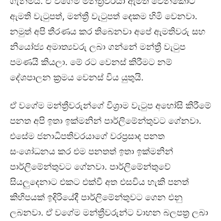
ගැනීමයි. ඒ වගේම මන්ත්‍රීවරයා ඇමති වෙනකොට
ඇමති වැටුපත්, මන්ත්‍රී වැටුපත් දෙකම හිමි වෙනවා.
නමුත් අපි තීරණය කර තිබෙනවා අපේ ඇමතිවරු සහ
නියෝජ්‍ය අමාත්‍යවරු ලබා ගන්නේ මන්ත්‍රී වැටුප
පමණයි කියලා. මේ රට වෙනස් කිරීමට නම්
දේශපාලන ක්‍රමය වෙනස් විය යුතුයි.
ඒ වගේම මන්ත්‍රීවරුන්ගේ විශ්‍රාම වැටුප අහෝසි කිරීමේ
පනත අපි ඉතා ඉක්මනින් පාර්ලිමේන්තුවට ගේනවා.
එසේම ජනාධිපතිවරයාගේ වරප්‍රසාද පනත
සංශෝධනය කර එම පනතත් ඉතා ඉක්මනින්
පාර්ලිමේන්තුවට ගේනවා. පාර්ලිමේන්තුවේ
සියලුදෙනාට එකට එක්වී අත එසවිය හැකි පනත්
කිහිපයක් ඉදිරියේදී පාර්ලිමේන්තුවට ගෙන එනු
ලබනවා. ඒ වගේම මන්ත්‍රීවරුන්ට වාහන බලපත්‍ර ලබා