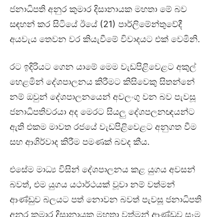
ජනාධිපති අනුර කුමාර දිසානායක මහතා මේ බව
සඳහන් කර සිටියේ ඊයේ (21) පාර්ලිමේන්තුවේදී
අයවැය තෙවන වර කියැවීමේ විවාදයට එක් වෙමිනි.
රට ඉදිරියට ගෙන යාමේ මෙම වැඩපිළිවෙළට අකුල්
හෙළමින් දේශපාලනය කිරීමට කිසිවෙකු සිතන්නේ
නම් ඔවුන් දේශපාලනයෙන් අවලංගු වන බව පැවසූ
ජනාධිපතිවරයා අද මෙරට සියලු දේශපලනඥයන්ට
ඇති එකම මාවත රජයේ වැඩපිළිවෙළට අනුගත වීම
සහ ආශිර්වාද කිරීම පමණක් බවද කීය.
එසේම මාධ්‍ය විසින් දේශපාලනය කළ යුගය අවසන්
බවත්, එම යුගය යථාර්ථයක් වූවා නම් වත්මන්
ආණ්ඩුව බලයට පත් නොවන බවත් පැවසූ ජනාධිපති
අනුර කුමාර දිසානායක මහතා වත්මන් ආණ්ඩුව සෑම