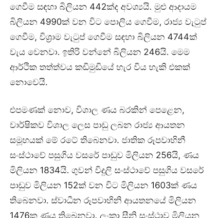
ගෙවීම සඳහා බිලියන 442ක්ද අවශ්‍යයි. මුළු ආදායම
බිලියන 4990ක් වන විට පොලිය ගෙවීම, රාජ්‍ය වැටුප්
ගෙවීම, විශ්‍රාම වැටුප් ගෙවීම සඳහා බිලියන 4744ක්
වැය වෙනවා. ඉතිරි වන්නේ බිලියන 246යි. මෙම
ආර්ථික තත්ත්වය කඩිමුඩියේ හැර විය හැකි එකක්
නොවෙයි.
එපමණක් නොව, විශාල ණය බරකින් පෙළෙන,
වාර්ෂිකව විශාල ලෙස පාඩු ලබන රාජ්‍ය ආයතන
සමූහයක් මේ රටේ තිබෙනවා. ජාතික රූපවාහිනී
සංස්ථාවේ පසුගිය වසරේ පාඩුව මිලියන 256යි, ණය
මිලියන 1834යි. ගුවන් විදුලි සංස්ථාවේ පසුගිය වසරේ
පාඩුව මිලියන 152ක් වන විට මිලියන 1603ක් ණය
තිබෙනවා. ස්වාධීන රූපවාහිනි ආයතනයේ මිලියන
1476ක ණය තිබෙනවා. ලංකා සීනි සංස්ථාව මිලියන