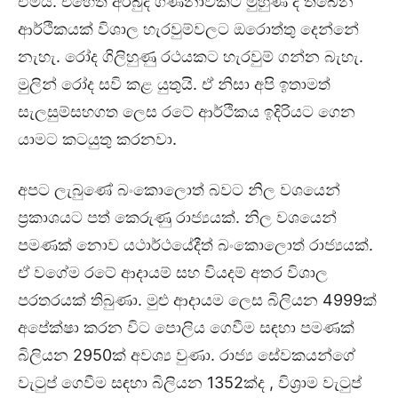
ඒමයි. එහෙත් අර්බුද ගණනාවකට මුහුණ දී තිබෙන
ආර්ථිකයක් විශාල හැරවුම්වලට ඔරොත්තු දෙන්නේ
නැහැ. රෝද ගිලිහුණු රථයකට හැරවුම් ගන්න බැහැ.
මුලින් රෝද සවි කළ යුතුයි. ඒ නිසා අපි ඉතාමත්
සැලසුම්සහගත ලෙස රටේ ආර්ථිකය ඉදිරියට ගෙන
යාමට කටයුතු කරනවා.
අපට ලැබුණේ බංකොලොත් බවට නිල වශයෙන්
ප්‍රකාශයට පත් කෙරුණු රාජ්‍යයක්. නිල වශයෙන්
පමණක් නොව යථාර්ථයේදීත් බංකොලොත් රාජ්‍යයක්.
ඒ වගේම රටේ ආදායම් සහ වියදම් අතර විශාල
පරතරයක් තිබුණා. මුළු ආදායම ලෙස බිලියන 4999ක්
අපේක්ෂා කරන විට පොලිය ගෙවීම සඳහා පමණක්
බිලියන 2950ක් අවශ්‍ය වුණා. රාජ්‍ය සේවකයන්ගේ
වැටුප් ගෙවීම සඳහා බිලියන 1352ක්ද , විශ්‍රාම වැටුප්