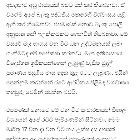
අවදානම අඩු රාජ්‍යයක් බවට පත් කර තිබෙනවා. ඒ
වගේම අපේ බැංකු පද්ධතිය කෙරෙහි විශ්වාසය යළි
ඇති කර තිබෙනවා. එපමණක් නොව බැංකු පොලී
අනුපාත තනි ඉලක්කමකට ගෙනවිත් තිබෙනවා. මේ
වසරේ මැද භාගය වන විට ධන උද්ධමනයක් ලබා
ගැනීමටද අපි අ‍පේක්ෂා කරනවා. මෑත ඉතිහාසයේ
විදෙස්ගත ශ්‍රමිකයන්ගෙන් ලැබුණු වැඩිම මුදල්
ප්‍රමාණය පසුගිය මාස දෙක තුළ රටට ලැබුණා. එයින්
පෙන්නුම් කරන්නේ රටේ ආර්ථිකය පිළිබඳ විශ්වාසය
තහවුරු වෙමින් පවතින බවයි.
එපමණක් නොවෙ මේ වන විට සංචාරකයන් විශාල
වශයෙන් අපේ රටට පැමිණෙමින් සිටිනවා. මෙම
මාර්තු 17 වන දා වන විට හය ලක්ෂ දස දහසක්
ඉක්මවන ලද සංචාරකයන් ප්‍රමාණයක් ලංකාවට