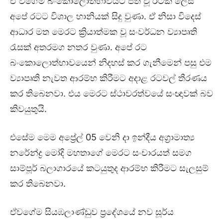
ඒ වගේම බංකොලොත්භාවයට පත් වූ රටක් ලෙස
අපේ රටට විශාල හානියක් සිදු වුණා. ඒ නිසා විදෙස්
ආධාර මත මෙරට ක්‍රියාත්මක වූ සංවර්ධන ව්‍යාපෘති
රැසක් අතරමග නතර වුණා. අපේ රට
බංකොලොත්භාවයෙන් නිදහස් කර ගැනීමෙන් පසු එම
ව්‍යාපෘති නැවත ආරම්භ කිරීමට අදාළ රටවල් තීරණය
කර තිබෙනවා. එය මෙරට ස්ථාවරත්වයේ සංඥාවක් බව
කිවයුතුයි.
එසේම මෙම අප්‍රේල් 05 වෙනි දා ඉන්දීය අග්‍රාමාත්‍ය
නරේන්ද්‍ර මෝදි මහතාගේ මෙරට සංචාරයත් සමග
සාම්පූර් බලාගාරයේ කටයුතුද ආරම්භ කිරීමට සැලසුම්
කර තිබෙනවා. ‍
ඒවගේම සියඹලාණ්ඩුව ප්‍රදේශයේ නව සූර්ය