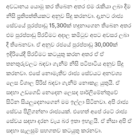
අවධානය යොමු කර තිබෙන අතර එම රැකියා ලබා දීම
නිසි ප්‍රතිපත්තියකට අනුව සිදු කරනවා. දැනට රාජ්‍ය
සේවයේ පුරප්පාඩු 15,300ක් හදුනාගෙන තිබෙන අතර
එම පුරප්පාඩු පිරවීමට අදාල කමිටුව අපට අවසර ලබා
දී තිබෙනවා. ඒ අනුව රජයේ පුරප්පාඩු 30,000ක්
ඉදිරියේදී පිරවීමට කටයුතු කරන අතර ඒ ඒ
තනතුරුවලට බඳවා ගැනීම් නිසි පටිපාටිය අනුව සිදු
කරනවා. එසේ නොමැතිව රාජ්‍ය සේවයට අනවශ්‍ය
ලෙස විශාල පිරිස් බඳවා ගැනීම් නොකළ යුතුයි. ඒ
සඳහා උඩගෙඩි නෙදෙන ලෙසද පාර්ලිමේන්තුවේ
සිටින සියලුදෙනාගෙන් මම ඉල්ලා සිටිනවා. අපි රාජ්‍ය
සේවය පිළිගන්නා රාජ්‍යයක්. එහෙත් අපේ රටේ රාජ්‍ය
සේවය සඳහා දරන වැය බර ඉතා ඉහළයි. ඒ නිසා අපි ඒ
සඳහා සැලසුම් සහගතව කටයුතු කරනවා.