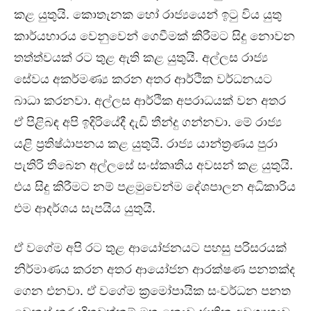
කළ යුතුයි. කොතැනක හෝ රාජ්‍යයෙන් ඉටු විය යුතු
කාර්යභාරය වෙනුවෙන් ගෙවීමක් කිරීමට සිදු නොවන
තත්ත්වයක් රට තුළ ඇති කළ යුතුයි. අල්ලස රාජ්‍ය
සේවය අකර්මණ්‍ය කරන අතර ආර්ථික වර්ධනයට
බාධා කරනවා. අල්ලස ආර්ථික අපරාධයක් වන අතර
ඒ පිළිබඳ අපි ඉදිරියේදී දැඩි තීන්දු ගන්නවා. මේ රාජ්‍ය
යළි ප්‍රතිෂ්ඨාපනය කළ යුතුයි. රාජ්‍ය යාන්ත්‍රණය පුරා
පැතිරි තිබෙන අල්ලසේ සංස්කෘතිය අවසන් කළ යුතුයි.
එය සිදු කිරීමට නම් පළමුවෙන්ම දේශපාලන අධිකාරිය
එම ආදර්ශය සැපයිය යුතුයි.
ඒ වගේම අපි රට තුළ ආයෝජනයට පහසු පරිසරයක්
නිර්මාණය කරන අතර ආයෝජන ආරක්ෂණ පනතක්ද
ගෙන එනවා. ඒ වගේම ක්‍රමෝපායික සංවර්ධන පනත