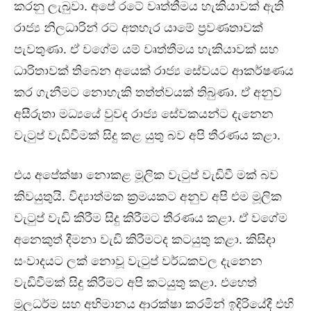
කරනු ලැබුවා. අපේ රටේ වෘත්තීමය හැකියාවක් ඇති
රාජ්‍ය නිලධාරින් රට අතහැර යාමේ ප්‍රවණතාවක්
පැවතුණා. ඒ වගේම යම් වෘත්තීමය හැකියාවක් සහ
ධාරිතාවක් තිබෙන අයෙක් රාජ්‍ය සේවයට ආකර්ෂණය
කර ගැනීමට නොහැකි තත්ත්වයක් තිබුණා. ඒ අනුව
අසීරුතා මධ්‍යයේ වුවද රාජ්‍ය සේවකයන්ට දැනෙන
වැටුප් වැඩිවීමක් සිදු කළ යුතු බව අපි තීරණය කළා.
එය අපේක්ෂා නොකළ මූලික වැටුප් වැඩිවී මක් බව
කිවයුතුයි. විද්‍යාත්මක ක්‍රමයකට අනුව අපි එම මූලික
වැටුප් වැඩි කිරීම සිදු කිරීමට තීරණය කළා. ඒ වගේම
අනෙකුත් දීමනා වැඩි කිරීමටද කටයුතු කළා. කිසිදා
සංවාදයට ලක් නොවූ වැටුප් වර්ධකවල දැනෙන
වැඩිවීමක් සිදු කිරීමට අපි කටයුතු කළා. එහෙත්
මූලධර්ම සහ අභිමානය ආරක්ෂා කරමින් ඉදිරියේදී එහි