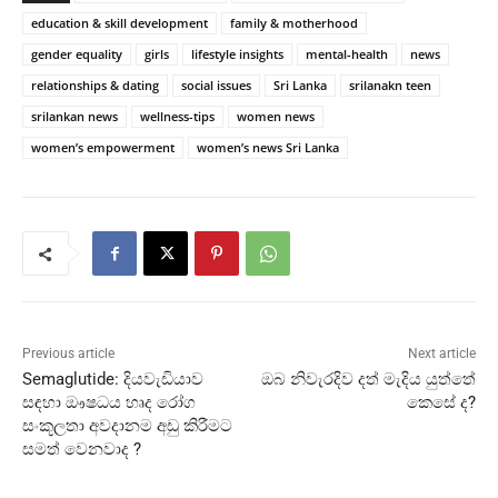
education & skill development
family & motherhood
gender equality
girls
lifestyle insights
mental-health
news
relationships & dating
social issues
Sri Lanka
srilanakn teen
srilankan news
wellness-tips
women news
women’s empowerment
women’s news Sri Lanka
Previous article
Next article
Semaglutide: දියවැඩියාව
ඔබ නිවැරදිව දත් මැදිය යුත්තේ
සඳහා ඖෂධය හෘද රෝග
කෙසේ ද?
සංකූලතා අවදානම අඩු කිරීමට
සමත් වෙනවාද ?