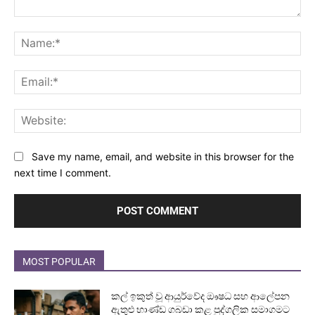
Comment:
Na
Ema
Web
Save my name, email, and website in this browser for the
next time I comment.
MOST POPULAR
කල් ඉකුත් වූ ආයුර්වේද ඖෂධ සහ ආලේපන
ඇතුළු භාණ්ඩ ගබඩා කළ පුද්ගලික සමාගමට