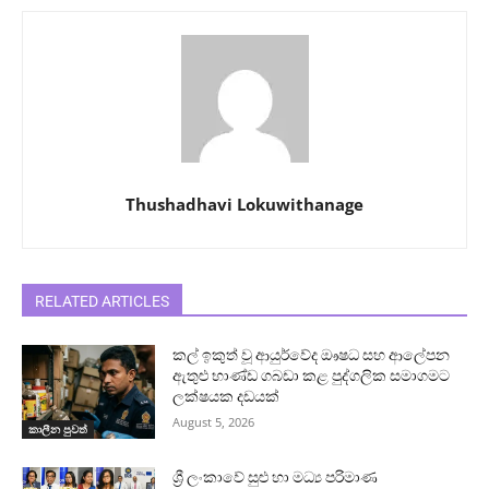
Thushadhavi Lokuwithanage
RELATED ARTICLES
කල් ඉකුත් වූ ආයුර්වේද ඖෂධ සහ ආලේපන
ඇතුළු භාණ්ඩ ගබඩා කළ පුද්ගලික සමාගමට
ලක්ෂයක දඩයක්
August 5, 2026
කාලීන පුවත්
ශ්‍රී ලංකාවේ සුළු හා මධ්‍ය පරිමාණ