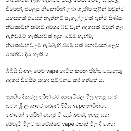
වීමෙන්, එලෙස නිකොටින් ලබා ගැනීම තුළින් ඔවුන්ට
යහපතක් එසේත් නැත්නම් සැහැල්ලුවක් දැනීම පිණිස
නිකොටින් තමාට අවශ්‍ය බව වැනි අදහසක් ඔවුන් තුළ
ඇතිවීමට හැකියාවක් ඇත. මෙම හැඟීම,
නිකොටින්වලට ඇබ්බැහි වීමේ එක් කොටසක් ලෙස
පෙන්වා දිය හැකි ය.
බීබීසී සිංහල මෙම vape භාවිත කරන කිහිප දෙනෙකු
අදහස් විමසීම සඳහා සම්බන්ධ කර ගත්තේ ය.
පසුගිය දිනවල වරින් වර දුම්වැටිවල මිල ඉහළ යාම
සමග ශ්‍රී ලංකාවේ තරුණ පිරිස vape භාවිතයට
බොහෝ සෙයින් යොමු වී ඇති බවත්, ඉහළ යන
දුම්වැටි මිලට සාපේක්ෂව vape එකක් මිල දී ගෙන