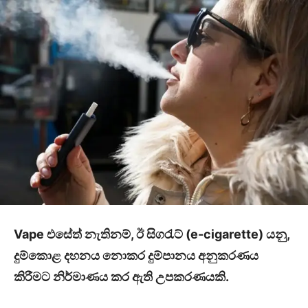
Vape එසේත් නැතිනම්, ඊ සිගරැට් (e-cigarette) යනු,
දුම්කොළ දහනය නොකර දුම්පානය අනුකරණය
කිරීමට නිර්මාණය කර ඇති උපකරණයකි.