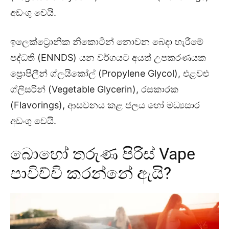
අඩංගු වෙයි.
ඉලෙක්ට්‍රොනික නිකොටින් නොවන බෙදා හැරීමේ
පද්ධති (ENNDS) යන වර්ගයට අයත් උපකරණයක
ප්‍රොපිලීන් ග්ලයිකෝල් (Propylene Glycol), එළවළු
ග්ලිසරින් (Vegetable Glycerin), රසකාරක
(Flavorings), ආසවනය කළ ජලය හෝ මධ්‍යසාර
අඩංගු වෙයි.
බොහෝ තරුණ පිරිස් Vape
පාවිච්චි කරන්නේ ඇයි?