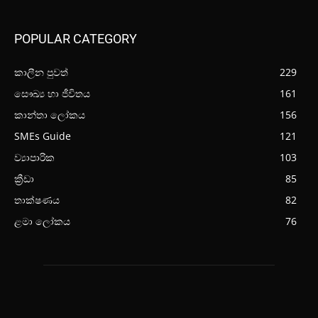
POPULAR CATEGORY
කාලීන පුවත්
229
සෞඛ්‍ය හා ජීවිතය
161
කාන්තා ලෝකය
156
SMEs Guide
121
ව්‍යාපාරික
103
ක්‍රීඩා
85
තාක්ෂණය
82
ළමා ලෝකය
76