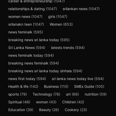
career & entrepreneurship
(1047)
relationships & dating
(1047)
srilankan news
(1047)
women news
(1047)
girls
(1047)
srilanakn teen
(1047)
Women
(653)
news feminalk
(595)
breaking news sri lanka today
(595)
Sri Lanka News
(594)
latests trends
(594)
news feminalk today
(594)
breaking news feminalk
(594)
breaking news sri lanka today sinhala
(594)
news first today
(594)
sri lanka news today live
(594)
Health & life
(142)
Business
(110)
SMEs Guide
(105)
sports
(79)
Technology
(78)
art
(66)
nutrition
(59)
Spiritual
(48)
woman
(43)
Children
(42)
Education
(39)
Beauty
(26)
Cookery
(23)