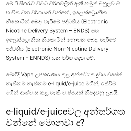
මේ ඊ සිගරැට් විවිධ වර්ගවලින් ඇති නමුත් බහුලව ම
භාවිත වන වර්ගයන් වන්නේ, ඉලෙක්ට්‍රොනික
නිකොටින් බෙදා හැරීමේ පද්ධතිය (Electronic
Nicotine Delivery System – ENDS) සහ
ඉලෙක්ට්‍රොනික නිකොටින් නොවන බෙදා හැරීමේ
පද්ධතිය (Electronic Non-Nicotine Delivery
System – ENNDS) යන වර්ග දෙක වේ.
මෙහිදී Vape උපකරණය තුළ අන්තර්ගත ද්‍රවය එසේත්
නැතිනම් නැත්නම් e-liquid/e-juice මගින්, රත්වීම
මගින් ආශ්වාස කළ හැකි වාෂ්පයක් නිපදවනු ලබයි.
e-liquid/e-juiceවල අන්තර්ගත
වන්නේ මොනවා ද?