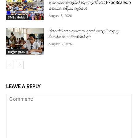
අපනයනකරුවන් බලගැන්වීමට ExpoScaleUp
තෙවන අදියර ඇරඹේ
August 5, 2026
SMEs Guide
ශිෂ්‍යත්ව සහ අපොස උසස් පෙළට අදාළ
විශේෂ සාකච්ඡාවක් අද
August 5, 2026
කාලීන පුවත්
LEAVE A REPLY