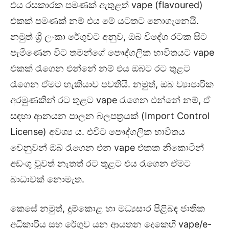
එය රසකාරක පමණක් ඇතුළත් vape (flavoured)
එකක් පමණක් නම් එය මේ යටතට නොගැනෙයි.
නමුත් ශ්‍රී ලංකා රේගුවට අනුව, ඔබ විදේශ රටක සිට
පැමිණෙන විට තමන්ගේ පෞද්ගලික භාවිතයට vape
එකක් රැගෙන එන්නේ නම් එය ඔබට රට තුළට
රැගෙන ඒමට හැකියාව පවතියි. නමුත්, ඔබ ව්‍යාපාරික
අරමුණකින් රට තුළට vape රැගෙන එන්නේ නම්, ඒ
සඳහා ආනයන පාලන බලපත්‍රයක් (Import Control
License) අවශ්‍ය ය. එවිට පෞද්ගලික භාවිතය
වෙනුවන් ඔබ රැගෙන එන vape එකක නිකොටින්
අඩංගු වූවත් නැතත් රට තුළට එය රැගෙන ඒමට
බාධාවක් නොමැත.
කෙසේ නමුත්, දුම්කොළ හා මධ්‍යසාර පිළිබඳ ජාතික
අධිකාරිය සහ රේගුව යන ආයතන දෙකෙහි vape/e-