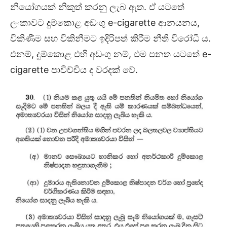
නියෝගයක් නිකුත් කරනු ලැබ ඇත. ඒ යටතේ
ලංකාවට දුම්කොළ අඩංගු e-cigarette ආනයනය,
විකිණීම සහ විකිනීමට ඉදිරිපත් කිරීම නීති විරෝධී ය.
එනම්, දුම්කොළ එහි අඩංගු නම්, එම පනත යටතේ e-
cigarette පාවිච්චිය ද වරදක් වේ.