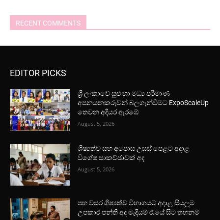
RECENT COMMENTS
EDITOR PICKS
ශ්‍රී ලංකාවේ සුළු හා මධ්‍ය පරිමාණ
අපනයනකරුවන් බලගැන්වීමට ExpoScaleUp
තෙවන අදියර ඇරඹේ
August 5, 2026
ශිෂ්‍යත්ව සහ අපොස උසස් පෙළට අදාළ
විශේෂ සාකච්ඡාවක් අද
August 5, 2026
පහ වසර ශිෂ්‍යත්ව විභාගයට අදාළ සියලුම
උපකාර පන්ති අද මැදියම් රැයේ සිට තහනම්