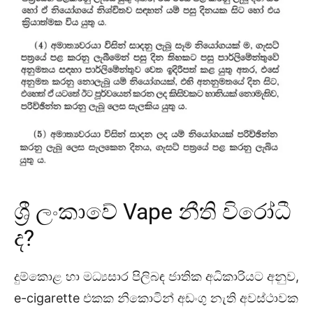
ශ්‍රී ලංකාවේ Vape නීති විරෝධී
ද?
දුම්කොළ හා මධ්‍යසාර පිලිබඳ ජාතික අධිකාරියට අනුව,
e-cigarette එකක නිකොටින් අඩංගු නැති අවස්ථාවක