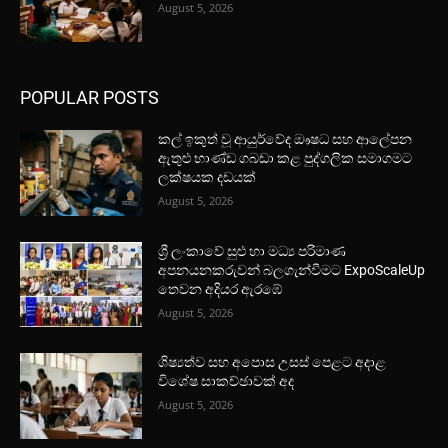
August 5, 2026
POPULAR POSTS
කල් ඉකුත් වූ ආයුර්වේද ඖෂධ සහ ආලේපන
ඇතුළු භාණ්ඩ ගබඩා කළ පුද්ගලික සමාගමට
ලක්ෂයක දඩයක්
August 5, 2026
ශ්‍රී ලංකාවේ සුළු හා මධ්‍ය පරිමාණ
අපනයනකරුවන් බලගැන්වීමට ExpoScaleUp
තෙවන අදියර ඇරඹේ
August 5, 2026
ශිෂ්‍යත්ව සහ අපොස උසස් පෙළට අදාළ
විශේෂ සාකච්ඡාවක් අද
August 5, 2026