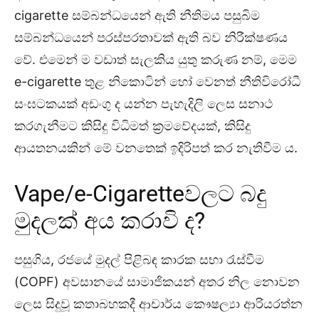
cigarette සම්බන්ධයෙන් ඇති නීතිමය පසුබිම
සම්බන්ධයෙන් පරස්පරතාවක් ඇති බව නිරීක්ෂණය
වේ. එමෙන් ම වඩාත් සැලකිය යුතු කරුණ නම්, මෙම
e-cigarette තුළ නිකොටින් හෝ වෙනත් නීතිවිරෝධී
සංඝටකයක් අඩංගු ද යන්න පැහැදිලි ලෙස සනාථ
කරගැනීමට කිසිදු විධිමත් ක්‍රමවේදයක්, කිසිදු
ආයතනයකින් මේ වනතෙක් ඉදිරිපත් කර නැතිවීම ය.
Vape/e-Cigaretteවලට බදු
මුදලක් අය කරාවි ද?
පසුගිය, රජයේ මුදල් පිළිබඳ කාරක සභා රැස්වීම
(COPF) අවසානයේ සාමාජිකයන් අතර නිල නොවන
ලෙස සිදුවූ කතාබහකදී ආචාර්ය කෞෂල්‍යා ආරියරත්න