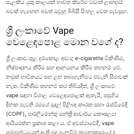
සැලකිය යුතු කාලයක් භාවිත කිරේම වඩාත් ලාභදායි
බවක් හැඟෙන බවත් ඔවුහු බීබීසී සිංහල වෙත පැවසූහ.
ශ්‍රී ලංකාවේ Vape
වෙළෙඳපොළ මොන වගේ ද?
ශ්‍රී ලංකාව තුළ දුම්කොළ අඩංගු e-cigarette විකිණීම,
නිෂ්පාදනය කිරීම සහ ආනයනය කිරීම තහනම් වේ.
නමුත් භාවිතයට සහ ළඟ තබාගැනීමට එවැනි සීමාවක්
නැත. විකිණීම තහනම් කර තිබියදීත්, ශ්‍රී ලංකාවේ
vape සඳහා විශාල වෙළෙඳපොළක් ඇතැයි, පසුගිය
දිනක පැවති රජයේ මුදල් පිළිබඳ කාරක සභා රැස්වීමේදී
(COPF), පාර්ලිමේන්තු මන්ත්‍රී ආචාර්ය කෞෂල්‍යා
ආරියරත්න ප්‍රකාශ කළා ය. ඒ අවස්ථාවේදී, vape
සම්බන්ධයෙන් ඇති බදු පැනවීම් කුමනාකාරයේ ද