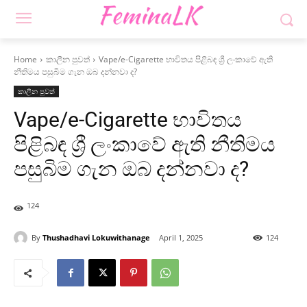
Home
කාලීන පුවත්
Vape/e-Cigarette භාවිතය පිළිබඳ ශ්‍රී ලංකාවේ ඇති
නීතිමය පසුබිම ගැන ඔබ දන්නවා ද?
කාලීන පුවත්
Vape/e-Cigarette භාවිතය
පිළිබඳ ශ්‍රී ලංකාවේ ඇති නීතිමය
පසුබිම ගැන ඔබ දන්නවා ද?
124
By
Thushadhavi Lokuwithanage
April 1, 2025
124