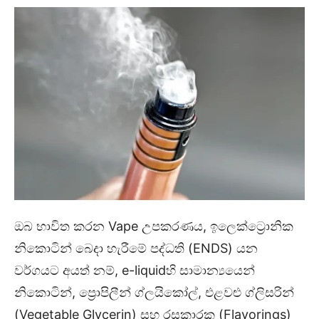
ඔබ භාවිත කරන Vape උපකරණය, ඉලෙක්ට්‍රොනික
නිකොටින් බෙදා හැරීමේ පද්ධති (ENDS) යන
වර්ගයට අයත් නම්, e-liquidහි සාමාන්‍යයෙන්
නිකොටින්, ප්‍රොපිලීන් ග්ලයිකෝල්, එළවළු ග්ලිසරින්
(Vegetable Glycerin) සහ රසකාරක (Flavorings)