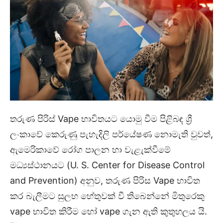
තරුණ පිරිස් Vape භාවිතයට යොමු වීම පිළිබඳ ශ්‍රී
ලංකාවේ කෙරුණු පැහැදිලි පර්යේෂණ නොමැති වුවත්,
ඇමෙරිකාවේ රෝග පාලන හා වැළැක්වීමේ
මධ්‍යස්ථානයට (U. S. Center for Disease Control
and Prevention) අනුව, තරුණ පිරිස Vape භාවිත
කර බැලීමට සුලභ හේතුවක් වී තිබෙන්නේ මිතුරෙකු
vape භාවිත කිරීම හෝ vape ගැන ඇති කුතුහලය යි.