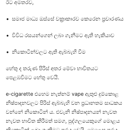
ඊට අමතරව,
සමාජ මාධ්‍ය ඔස්සේ වක්‍රාකාරව කෙරෙන ප්‍රචාරණය
විවිධ රසයන්ගෙන් ලබා ගැනීමට ඇති හැකියාව
නිකොටින්වලට ඇති ඇබ්බැහි වීම
හේතු ද තරුණ පිරිස් අතර මේවා භාවිතයට
පෙළඹවීමට හේතු වෙයි.
e-cigarette එහෙම නැත්නම් vape ඇතුළු දුම්කොළ
නිෂ්පාදනවලට පිරිස් ඇබ්බැහි වන ප්‍රධානතම සාධකය
වන්නේ නිකොටින් ය. එවැනි නිෂ්පාදනයන් නැවත
නැවත භාවිත කිරීමත් සමග, පුද්ගලයෙකුගේ මොළය
නිකොටින් ලබා ගැනීමට පුරුදු වෙයි. මෙලෙස පුරුදු