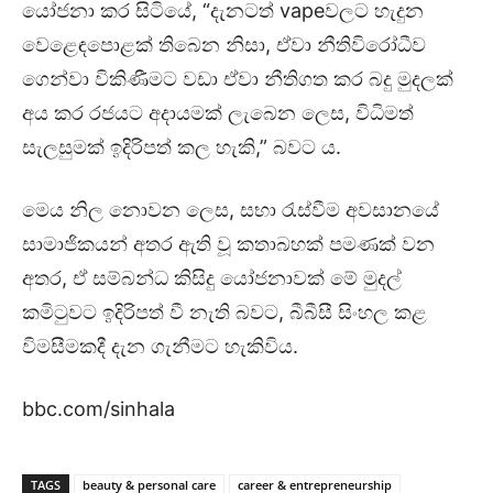
යෝජනා කර සිටියේ, “දැනටත් vapeවලට හැදුන
වෙළෙඳපොළක් තිබෙන නිසා, ඒවා නීතිවිරෝධීව
ගෙන්වා විකිණීමට වඩා ඒවා නීතිගත කර බදු මුදලක්
අය කර රජයට අදායමක් ලැබෙන ලෙස, විධිමත්
සැලසුමක් ඉදිරිපත් කල හැකි,” බවට ය.
මෙය නිල නොවන ලෙස, සභා රැස්වීම අවසානයේ
සාමාජිකයන් අතර ඇති වූ කතාබහක් පමණක් වන
අතර, ඒ සම්බන්ධ කිසිදු යෝජනාවක් මේ මුදල්
කමිටුවට ඉදිරිපත් වී නැති බවට, බීබීසී සිංහල කළ
විමසීමකදී දැන ගැනීමට හැකිවිය.
bbc.com/sinhala
TAGS
beauty & personal care
career & entrepreneurship