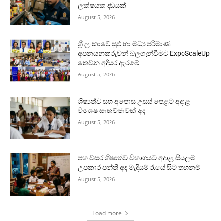
ලක්ෂයක දඩයක්
August 5, 2026
ශ්‍රී ලංකාවේ සුළු හා මධ්‍ය පරිමාණ
අපනයනකරුවන් බලගැන්වීමට ExpoScaleUp
තෙවන අදියර ඇරඹේ
August 5, 2026
ශිෂ්‍යත්ව සහ අපොස උසස් පෙළට අදාළ
විශේෂ සාකච්ඡාවක් අද
August 5, 2026
පහ වසර ශිෂ්‍යත්ව විභාගයට අදාළ සියලුම
උපකාර පන්ති අද මැදියම් රැයේ සිට තහනම්
August 5, 2026
Load more