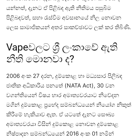
යන්නත්, දැනට ඒ පිළිබඳ ඇති නීතිමය පසුබිම
පිළිබඳවත්, සභා රැස්වීම අවසානයේ නිල නොවන
ලෙස සාමාජිකයන් අතර සාකච්ඡාවට ලක් කර තිබිණි.
Vapeවලට ශ්‍රී ලංකාවේ ඇති
නීති මොනවා ද?
2006 අංක 27 දරන, දුම්කොළ හා මධ්‍යසාර පිලිබඳ
ජාතික අධිකාරිය පනතේ (NATA Act), 30 වන
වගන්තියෙන් විෂය භාර අමාත්‍යවරයාට නිවේදන
මගින් දුම්කොළ ප්‍රභේද සම්බන්ධයෙන් නියෝග නිකුත්
කිරීමේ හැකියාව ඇත. ඒ යටතේ දැනට සෞඛ්‍ය
අමාත්‍යවරයා විසින් දුම්කොළ නොවන දුම්කොළ
නිෂ්පාදන සම්බන්ධයෙන් 2016 අංක 01 නමින්