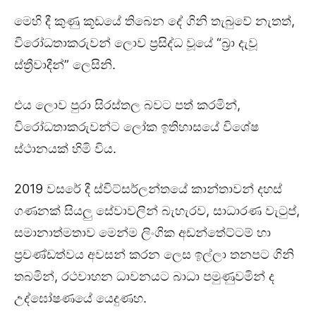
මෙහි දී කුණු කූඩයේ තිබෙන දේ ගිනි තැබුවේ නැතත්,
විරෝධතාකරුවන් ලොව ප්‍රසිද්ධ වූයේ “බ්‍රා දැවූ
ස්ත්‍රීවාදීන්” ලෙසිනි.
එය ලොව පුරා සිරස්තල බවට පත් කරමින්,
විරෝධතාකරුවන්ට ලෝක ඉතිහාසයේ විශේෂ
ස්ථානයක් හිමි විය.
2019 වසරේ දී ස්විට්සර්ලන්තයේ කාන්තාවන් දහස්
ගණනක් සියලු සේවාවලින් බැහැරව, සාධාරණ වැටුප්,
සමානාත්මතාව මෙන්ම ලිංගික අඩන්තේට්ටම් හා
ප්‍රචණ්ඩත්වය අවසන් කරන ලෙස ඉල්ලා තනපට ගිනි
තබමින්, රථවාහන ධාවනයට බාධා පමුණුවමින් ද
උද්ඝෝෂණයේ යෙදුණහ.