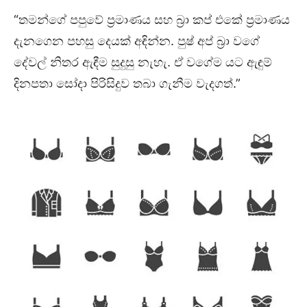
“තමන්ගේ පපුවේ ප්‍රමාණය සහ බ්‍රා කප් එකේ ප්‍රමාණය
දැනගෙන පහසු දෙයක් අඳින්න. පුෂ් අප් බ්‍රා වගේ
දේවල් නිතර ඇඳීම සුදුසු නැහැ. ඒ වගේම යට ඇඳුම්
දිනපතා සෝදා පිරිසිදුව තබා ගැනීම වැදගත්.”