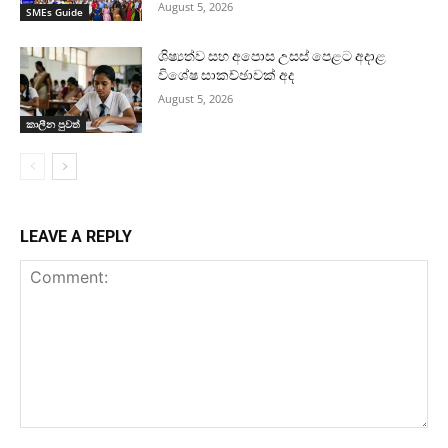
August 5, 2026
SMEs Guide
ශිෂ්‍යත්ව සහ අපොස උසස් පෙළට අදාළ
විශේෂ සාකච්ඡාවක් අද
August 5, 2026
කාලීන පුවත්
LEAVE A REPLY
Comment: