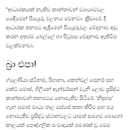
“ආධාරකයක් නැතිව කාන්තාවන් ව්‍යායාමවල
යෙදීමෙන් පියයුරු චලනය වෙනවා. ක්‍රීඩාවේ දී
ආධාරක තනපට ඇඳීමෙන් පියයුරුවල වේදනාව අඩු
කරන අතරම බෙල්ලේ හා පිටුපස වේදනාව ඇතිවීම
වළක්වනවා.
බ්‍රා එපා!
ග්ලෝරියා ස්ටීනම්, රිහානා, කෙන්ඩල් ජෙනර් සහ
කේට් මොස්, ගිලියන් ඇන්ඩර්සන් වැනි ලොව ප්‍රසිද්ධ
කාන්තාවන් තනපටය නොමැතිව සිටීමේ ‘නිදහස’
ගැන සමාජ මාධ්‍ය ජාල ඔස්සේ කතා කිරීම සහ එය
නොමැතිව ප්‍රසිද්ධ ස්ථානවලට යාමත් සමගම බොහෝ
කාලයක් පෞද්ගලික සංවාදයක් පමණක් වූ මෙම