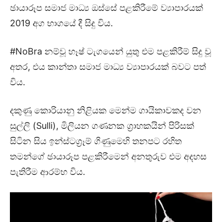
ඡායාරූප සමාජ මාධ්‍ය ඔස්සේ පළකිරීමේ ව්‍යාපාරයක්
2019 අග භාගයේ දී සිදු විය.
#NoBra නම්වූ හෑෂ් ටැගයෙන් යුතු එම පළකිරීම් සිදු වූ
අතර, එය කාන්තා සමාජ මාධ්‍ය ව්‍යාපාරයක් බවට පත්
විය.
දකුණු කොරියානු නිළියක මෙන්ම ගායිකාවකද වන
සුල්ලි (Sulli), මිලියන ගණනක ග්‍රාහකයින් පිරිසක්
සිටින සිය ඉන්ස්ටග්‍රෑම් ගිණුමෙහි තනපට රහිත
තමන්ගේ ඡායාරූප පළකිරීමෙන් අනතුරුව එම අදහස
පැතිරීම ආරම්භ විය.