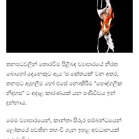
තනපටවලින් තොරවීම පිළිබඳ ව්‍යාපාරයේ නිරත
බොහෝ දෙනෙකුට ඇය ‘සංකේතයක්’ වන අතර,
තනපට ඇඟලීම හෝ එසේ නොකිරීම “පෞද්ගලික
නිදහස” ට අදාළ කාරණයක් යන පණිවිඩය ඉන්
දුන්නාය.
මෙම ව්‍යාපාරයෙන්, කාන්තා සිරුර සම්බන්ධයෙන්
ලෝකයේ පවතින තහංචි ගැන ඉහළ අවධානයක්