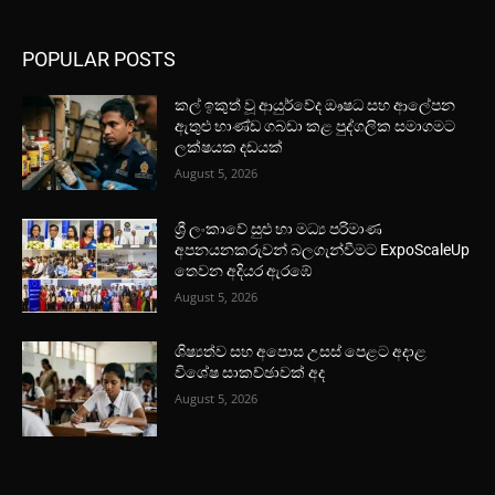
POPULAR POSTS
කල් ඉකුත් වූ ආයුර්වේද ඖෂධ සහ ආලේපන
ඇතුළු භාණ්ඩ ගබඩා කළ පුද්ගලික සමාගමට
ලක්ෂයක දඩයක්
August 5, 2026
ශ්‍රී ලංකාවේ සුළු හා මධ්‍ය පරිමාණ
අපනයනකරුවන් බලගැන්වීමට ExpoScaleUp
තෙවන අදියර ඇරඹේ
August 5, 2026
ශිෂ්‍යත්ව සහ අපොස උසස් පෙළට අදාළ
විශේෂ සාකච්ඡාවක් අද
August 5, 2026