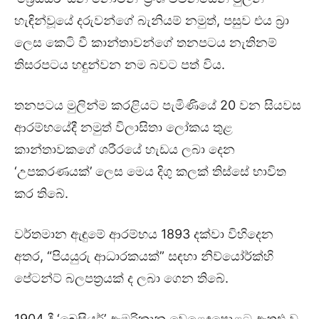
හැඳින්වූයේ දරුවන්ගේ බැනියම් නමුත්, පසුව එය බ්‍රා
ලෙස කෙටි වී කාන්තාවන්ගේ තනපටය නැතිනම්
තිසරපටය හඳුන්වන නම බවට පත් විය.
තනපටය මුලින්ම කරළියට පැමිණියේ 20 වන සියවස
ආරම්භයේදී නමුත් විලාසිතා ලෝකය තුළ
කාන්තාවකගේ ශරීරයේ හැඩය ලබා දෙන
‘උපකරණයක්’ ලෙස මෙය දිගු කලක් තිස්සේ භාවිත
කර තිබේ.
වර්තමාන ඇඳුමේ ආරම්භය 1893 දක්වා විහිදෙන
අතර, “පියයුරු ආධාරකයක්” සඳහා නිව්යෝර්ක්හි
පේටන්ට් බලපත්‍රයක් ද ලබා ගෙන තිබේ.
1904 දී ‘බ්‍රෙසියර්’ ඇමරිකානු වෙළෙඳපොළට ඇතුළු වූ