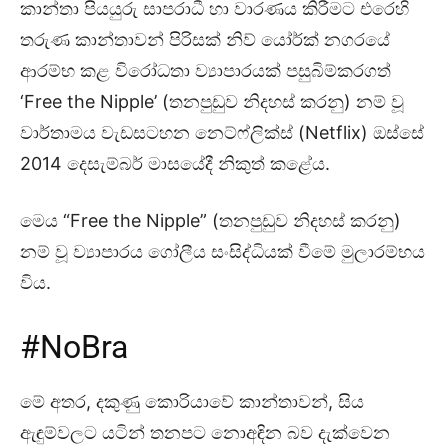
කාන්තා පියයුරු සාපරාධී හා වාරණය කිරීමට එරෙහි
තරුණ කාන්තාවන් පිරිසක් නිව් යෝර්ක් නගරයේ
ආරම්භ කළ විරෝධතා ව්‍යාපාරයක් පසුබිම්කරගත්
‘Free the Nipple’ (තනපුඩුව නිදහස් කරනු) නම් වූ
වාර්තාමය වැඩසටහන නෙට්ෆ්ලික්ස් (Netflix) ඔස්සේ
2014 දෙසැම්බර් මාසයේදී නිකුත් කළේය.
මෙය “Free the Nipple” (තනපුඩුව නිදහස් කරනු)
නම් වූ ව්‍යාපාරය ගෝලීය සංසිද්ධියක් වීමේ මුලාරම්භය
විය.
#NoBra
මේ අතර, දකුණු කොරියාවේ කාන්තාවන්, සිය
ඇඳුම්වලට යටින් තනපට නොඅඳින බව දැක්වෙන