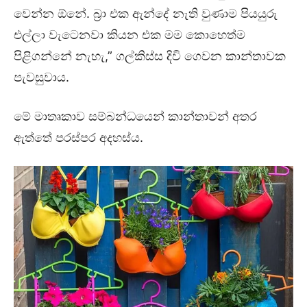
වෙන්න ඕනේ. බ්‍රා එක ඇන්දේ නැති වුණාම පියයුරු
එල්ලා වැටෙනවා කියන එක මම කොහෙත්ම
පිළිගන්නේ නැහැ,” ගල්කිස්ස දිවි ගෙවන කාන්තාවක
පැවසුවාය.
මේ මාතෘකාව සම්බන්ධයෙන් කාන්තාවන් අතර
ඇත්තේ පරස්පර අදහස්ය.