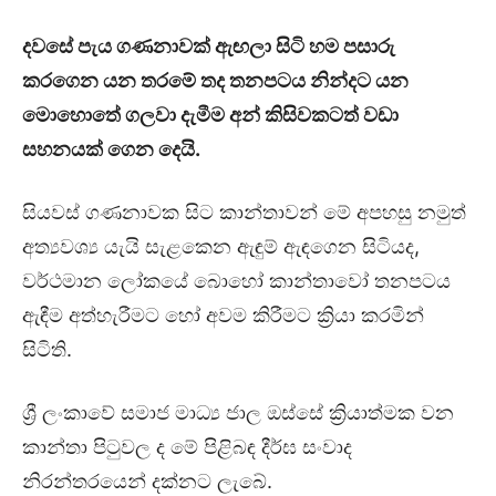
දවසේ පැය ගණනාවක් ඇඟලා සිටි හම පසාරු
කරගෙන යන තරමේ තද තනපටය නින්දට යන
මොහොතේ ගලවා දැමීම අන් කිසිවකටත් වඩා
සහනයක් ගෙන දෙයි.
සියවස් ගණනාවක සිට කාන්තාවන් මේ අපහසු නමුත්
අත්‍යවශ්‍ය යැයි සැළකෙන ඇඳුම් ඇඳගෙන සිටියද,
වර්ථමාන ලෝකයේ බොහෝ කාන්තාවෝ තනපටය
ඇඳීම අත්හැරීමට හෝ අවම කිරීමට ක්‍රියා කරමින්
සිටිති.
ශ්‍රී ලංකාවේ සමාජ මාධ්‍ය ජාල ඔස්සේ ක්‍රියාත්මක වන
කාන්තා පිටුවල ද මේ පිළිබඳ දීර්ඝ සංවාද
නිරන්තරයෙන් දක්නට ලැබේ.