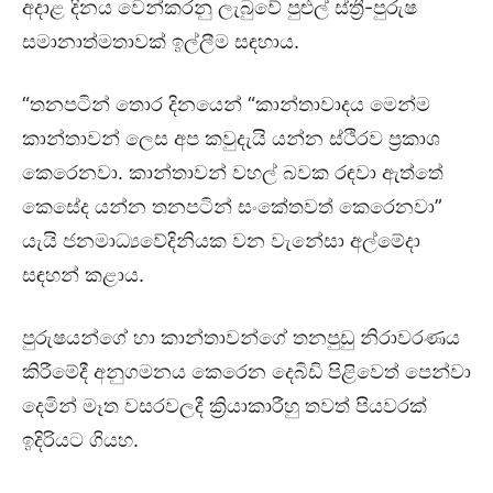
අදාළ දිනය වෙන්කරනු ලැබුවේ පුළුල් ස්ත්‍රී-පුරුෂ
සමානාත්මතාවක් ඉල්ලීම සඳහාය.
“තනපටින් තොර දිනයෙන් “කාන්තාවාදය මෙන්ම
කාන්තාවන් ලෙස අප කවුදැයි යන්න ස්ථිරව ප්‍රකාශ
කෙරෙනවා. කාන්තාවන් වහල් බවක රඳවා ඇත්තේ
කෙසේද යන්න තනපටින් සංකේතවත් කෙරෙනවා”
යැයි ජනමාධ්‍යවේදිනියක වන වැනේසා අල්මේදා
සඳහන් කළාය.
පුරුෂයන්ගේ හා කාන්තාවන්ගේ තනපුඩු නිරාවරණය
කිරීමේදී අනුගමනය කෙරෙන දෙබිඩි පිළිවෙත් පෙන්වා
දෙමින් මෑත වසරවලදී ක්‍රියාකාරීහු තවත් පියවරක්
ඉදිරියට ගියහ.