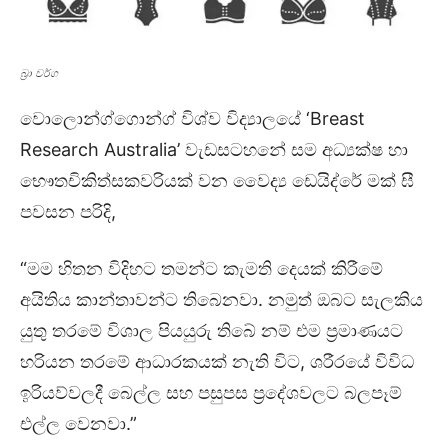
බ්‍රා වර්ග
වොලොන්ග්ගොන්ග් විශ්ව විද්‍යාලයේ ‘Breast
Research Australia’ වැඩසටහනේ සම අධ්‍යක්ෂ හා
භෞතචිකිත්සකවරියක් වන වෛද්‍ය ඩෙයිද්රේ මක් ඝී
පවසන පරිදි,
“මම හිතන විදිහට තමන්ට කැමති දෙයක් කිරීමේ
අයිතිය කාන්තාවන්ට තිබෙනවා. නමුත් ඔබට සැලකිය
යුතු තරමේ විශාල පියයුරු තිබේ නම් එම ප්‍රමාණයට
හරියන තරමේ ආධාරකයක් නැති විට, ශරීරයේ විවිධ
ඉරියව්වලදී බෙල්ල සහ පසුපස ප්‍රදේශවලට බලපෑම්
එල්ල වෙනවා.”