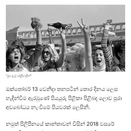
“බ්‍රා දැවූ ස්ත්‍රීවාදීන්”
ඔක්තෝබර් 13 වෙනිදා තනපටින් තොර දිනය ලෙස
හැඳින්වීම ඇරඹුණේ පියයුරු පිළිකා පිළිබඳ ලොව පුරා
අවබෝධය නැංවීමේ පියවරක් ලෙසිනි.
නමුත් පිලිපීනයේ කාන්තාවන් විසින් 2018 වසරේ