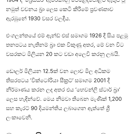
නමුත් වචනය බ්‍රා ලෙස කෙටි කිරීමේ ප්‍රවණතාව
ඇරඹුනේ 1930 වසර වලදීය.
එංගලන්තයේ එම් ඇන්ඩ් එස් සමාගම 1926 දී සිය පළමු
තනපටය නැතිනම් බ්‍රා එක විකුණූ අතර, මේ වන විට
වසරකට මිලියන 20 කට වඩා අලෙවි කරනු ලබයි.
ඩොලර් මිලියන 12.5ක් වන ලොව මිල අධිකම
තිසරපටය ‘වික්ටෝරියා සීක්‍රට්’ සමාගම 2001 දී
නිර්මාණය කරන ලද අතර එය ‘හෙවන්ලි ස්ටාර් බ්‍රා’
ලෙස හැඳින්වේ. මෙය නිමවා තිබෙන මැණික් 1,200
සහ කැරට් 90 දියමන්තිය ලබාගෙන ඇත්තේ ශ්‍රී
ලංකාවෙනි.