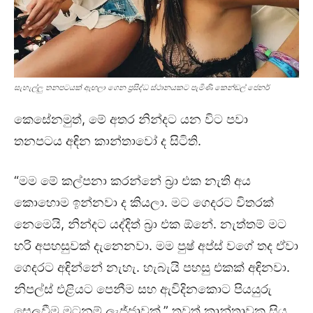
සැහැල්ලු තනපටයක් ඇඟලා ගෙන ප්‍රසිද්ධ ස්ථානයකට පැමිණි කෙන්ඩල් ජෙනර්
කෙසේනමුත්, මේ අතර නින්දට යන විට පවා
තනපටය අඳින කාන්තාවෝ ද සිටිති.
“මම මේ කල්පනා කරන්නේ බ්‍රා එක නැති අය
කොහොම ඉන්නවා ද කියලා. මට ගෙදරට විතරක්
නෙමෙයි, නින්දට යද්දිත් බ්‍රා එක ඕනේ. නැත්තම් මට
හරි අපහසුවක් දැනෙනවා. මම පුෂ් අප්ස් වගේ තද ඒවා
ගෙදරට අඳින්නේ නැහැ. හැබැයි පහසු එකක් අඳිනවා.
නිපල්ස් එළියට පෙනීම සහ ඇවිදිනකොට පියයුරු
සෙලවීම මටනම් ලැජ්ජාවක්,” තවත් කාන්තාවක සිය