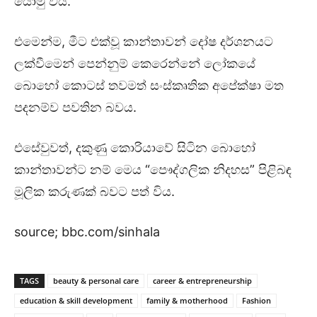
යොමු විය.
එමෙන්ම, මීට එක්වූ කාන්තාවන් දෝෂ දර්ශනයට
ලක්වීමෙන් පෙන්නුම් කෙරෙන්නේ ලෝකයේ
බොහෝ කොටස් තවමත් සංස්කෘතික අපේක්ෂා මත
පදනම්ව පවතින බවය.
එසේවුවත්, දකුණු කොරියාවේ සිටින බොහෝ
කාන්තාවන්ට නම් මෙය “පෞද්ගලික නිදහස” පිළිබඳ
මූලික කරුණක් බවට පත් විය.
source; bbc.com/sinhala
TAGS
beauty & personal care
career & entrepreneurship
education & skill development
family & motherhood
Fashion