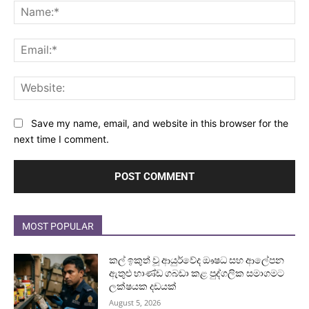
Na
Ema
Web
Save my name, email, and website in this browser for the
next time I comment.
MOST POPULAR
කල් ඉකුත් වූ ආයුර්වේද ඖෂධ සහ ආලේපන
ඇතුළු භාණ්ඩ ගබඩා කළ පුද්ගලික සමාගමට
ලක්ෂයක දඩයක්
August 5, 2026