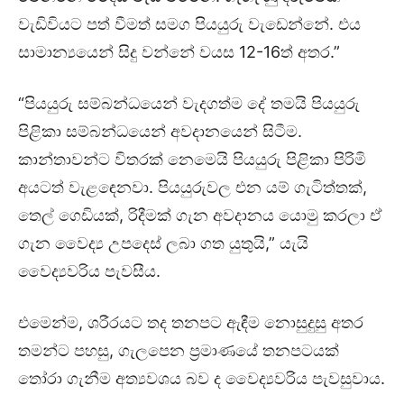
වැඩිවියට පත් වීමත් සමග පියයුරු වැඩෙන්නේ. එය
සාමාන්‍යයෙන් සිදු වන්නේ වයස 12-16ත් අතර.”
“පියයුරු සම්බන්ධයෙන් වැදගත්ම දේ තමයි පියයුරු
පිළිකා සම්බන්ධයෙන් අවදානයෙන් සිටීම.
කාන්තාවන්ට විතරක් නෙමෙයි පියයුරු පිළිකා පිරිමි
අයටත් වැළඳෙනවා. පියයුරුවල එන යම් ගැටිත්තක්,
තෙල් ගෙඩියක්, රිදීමක් ගැන අවදානය යොමු කරලා ඒ
ගැන වෛද්‍ය උපදෙස් ලබා ගත යුතුයි,” යැයි
වෛද්‍යවරිය පැවසීය.
එමෙන්ම, ශරීරයට තද තනපට ඇඳීම නොසුදුසු අතර
තමන්ට පහසු, ගැලපෙන ප්‍රමාණයේ තනපටයක්
තෝරා ගැනීම අත්‍යවශය බව ද වෛද්‍යවරිය පැවසුවාය.