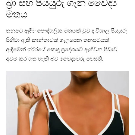
බ්‍රා සහ පියයුරු ගැන වෛද්‍ය
මතය
තනපට ඇඳීම පෞද්ගලික මතයක් වුව ද විශාල පියයුරු
පිහිටා ඇති කාන්තාවක් ගැලපෙන තනපටයක්
ඇඳීමෙන් ශරීරයේ කොඳු ප්‍රදේශයට ඇතිවන පීඩාව
අවම කර ගත හැකි බව වෛද්‍යවරු පවසති.