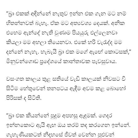
“බ්‍රා එකක් අඳින්නේ නැතුව ඉන්න එක ගැන මට නම්
හිතන්නවත් බැහැ. ඒක මට අත්‍යවශ්‍ය දෙයක්. අනික
එහෙම ඇන්දේ නැති වුණාම පියයුරු එල්ලෙනවා
කියලා මම අහලා තියෙනවා. එකේ හරි වැරැද්ද මම
දන්නේ නැහැ. හැබැයි බ්‍රා එක මගේ ඇඟේ කොටසක්,”
මිනුවන්ගොඩ ප්‍රදේශයේ කාන්තාවක පැවසුවාය.
වසංගත කාලය තුළ සතියේ වැඩි කාලයක් නිවසට වී
සිටීම හේතුවෙන් තනපටය ඇඳීම අවම කළ බොහෝ
පිරිසක් ද සිටිති.
“බ්‍රා එක කියන්නේ පුදුම අපහසු ඇඳුමක්. ගෙදර
ඉන්නකොට ඇයි ඇඟ ඔය තරම් තද කරගෙන ඉන්නේ.
ගැහැණියකටත් නිදහසේ ජීවත් වෙන්න පුළුවන්