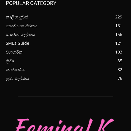
POPULAR CATEGORY
කාලීන පුවත්
229
සෞඛ්‍ය හා ජීවිතය
161
කාන්තා ලෝකය
156
SMEs Guide
121
ව්‍යාපාරික
103
ක්‍රීඩා
85
තාක්ෂණය
82
ළමා ලෝකය
76