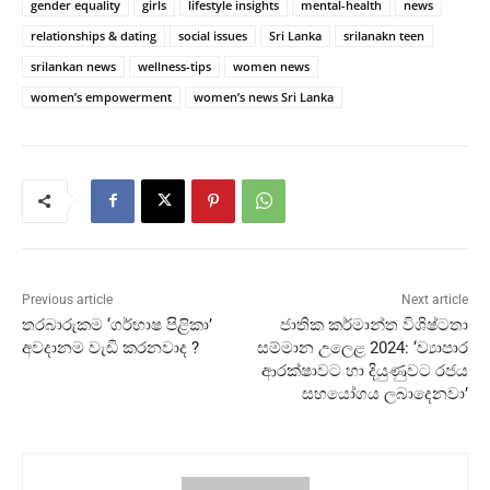
gender equality
girls
lifestyle insights
mental-health
news
relationships & dating
social issues
Sri Lanka
srilanakn teen
srilankan news
wellness-tips
women news
women’s empowerment
women’s news Sri Lanka
Previous article
Next article
තරබාරුකම ‘ගර්භාෂ පිළිකා’
ජාතික කර්මාන්ත විශිෂ්ටතා
අවදානම වැඩි කරනවාද ?
සම්මාන උලෙළ 2024: ‘ව්‍යාපාර
ආරක්ෂාවට හා දියුණුවට රජය
සහයෝගය ලබාදෙනවා’