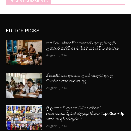
RECENT COMMENTS
EDITOR PICKS
පහ වසර ශිෂ්‍යත්ව විභාගයට අදාළ සියලුම
උපකාර පන්ති අද මැදියම් රැයේ සිට තහනම්
August 5, 2026
ශිෂ්‍යත්ව සහ අපොස උසස් පෙළට අදාළ
විශේෂ සාකච්ඡාවක් අද
August 5, 2026
ශ්‍රී ලංකාවේ සුළු හා මධ්‍ය පරිමාණ
අපනයනකරුවන් බලගැන්වීමට ExpoScaleUp
තෙවන අදියර ඇරඹේ
August 5, 2026