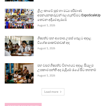
ශ්‍රී ලංකාවේ සුළු හා මධ්‍ය පරිමාණ
අපනයනකරුවන් බලගැන්වීමට ExpoScaleUp
තෙවන අදියර ඇරඹේ
August 5, 2026
ශිෂ්‍යත්ව සහ අපොස උසස් පෙළට අදාළ
විශේෂ සාකච්ඡාවක් අද
August 5, 2026
පහ වසර ශිෂ්‍යත්ව විභාගයට අදාළ සියලුම
උපකාර පන්ති අද මැදියම් රැයේ සිට තහනම්
August 5, 2026
Load more