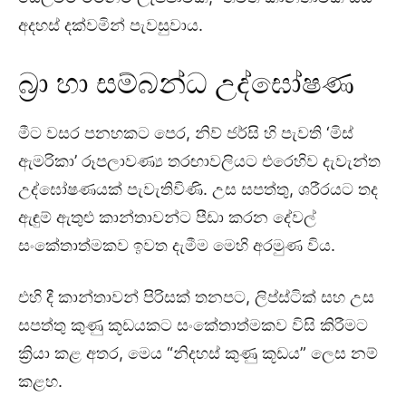
අදහස් දක්වමින් පැවසුවාය.
බ්‍රා හා සම්බන්ධ උද්ඝෝෂණ
මීට වසර පනහකට පෙර, නිව් ජර්සි හි පැවති ‘මිස්
ඇමරිකා’ රූපලාවණ්‍ය තරඟාවලියට එරෙහිව දැවැන්ත
උද්ඝෝෂණයක් පැවැතිවිණි. උස සපත්තු, ශරීරයට තද
ඇඳුම් ඇතුළු කාන්තාවන්ට පීඩා කරන දේවල්
සංකේතාත්මකව ඉවත දැමීම මෙහි අරමුණ විය.
එහි දී කාන්තාවන් පිරිසක් තනපට, ලිප්ස්ටික් සහ උස
සපත්තු කුණු කූඩයකට සංකේතාත්මකව විසි කිරීමට
ක්‍රියා කළ අතර, මෙය “නිදහස් කුණු කූඩය” ලෙස නම්
කළහ.