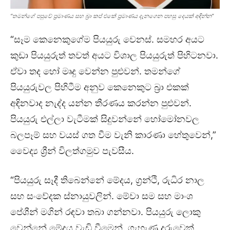
“තමන්ගේ පපුවේ ප්‍රමාණය සහ බ්‍රා කප් එකේ ප්‍රමාණය දැනගෙන පහසු දෙයක් අඳින්න”
“සෑම කෙනෙකුගේම පියයුරු වෙනස්. සමහර අයට
කුඩා පියයුරුත් තවත් අයට විශාල පියයුරුත් පිහිටනවා.
ඒවා තද හෝ මෘදු වෙන්න පුළුවන්. තමන්ගේ
පියයුරුවල පිහිටීම අනුව කෙනෙකුට බ්‍රා එකක්
අඳිනවාද නැද්ද යන්න තීරණය කරන්න පුළුවන්.
පියයුරු එල්ලා වැටීමක් සිදුවන්නේ හෝමෝනවල
බලපෑම් සහ වයස් ගත වීම වැනි කාරණා හේතුවෙන්,”
වෛද්‍ය ශ්‍රීන් විලත්ගමුව පැවසීය.
“පියයුරු සෑදී තිබෙන්නේ මේදය, ග්‍රන්ථි, රුධිර නාල
සහ සංවේදක ස්නායුවලින්. මේවා සම සහ මාංශ
පේශීන් මගින් රඳවා තබා ගන්නවා. පියයුරු ලොකු
වෙන්නේ මේදය වැඩි වීමෙන්. ගැහැණු දරුවෙක්