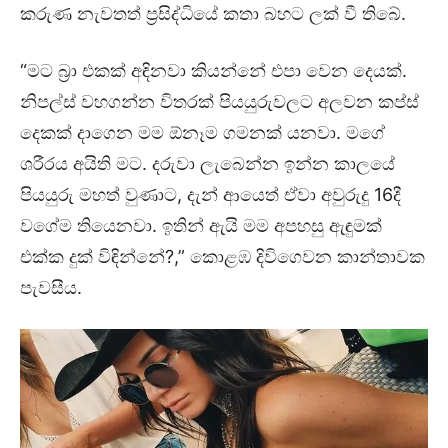
කරුණ නැවතත් ප්‍රසිද්ධියේ කතා බහට ලක් වී තිබේ.
“මට බ්‍රා එකක් අඳිනවා කියන්නේ එපා වෙන දෙයක්.
නිපල්ස් වහගන්න විතරක් පියයුරුවලට අලවන කප්ස්
දෙකක් දාගෙන මම ඕනෑම ගමනක් යනවා. මගේ
ශරීරය අයිති මට. දරුවා ලැබෙන්න ඉන්න කාලයේ
පියයුරු මහත් වුණාට, දැන් ආයෙත් ඒවා අවුරුදු 16දී
වගේම තියෙනවා. ඉතින් ඇයි මම අපහසු ඇඳුමක්
එක්ක දුක් විඳින්නේ?,” කොළඹ දිවිගෙවන කාන්තාවක
පැවසීය.