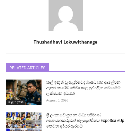
Thushadhavi Lokuwithanage
RELATED ARTICLES
කල් ඉකුත් වූ ආයුර්වේද ඖෂධ සහ ආලේපන
ඇතුළු භාණ්ඩ ගබඩා කළ පුද්ගලික සමාගමට
ලක්ෂයක දඩයක්
August 5, 2026
කාලීන පුවත්
ශ්‍රී ලංකාවේ සුළු හා මධ්‍ය පරිමාණ
අපනයනකරුවන් බලගැන්වීමට ExpoScaleUp
තෙවන අදියර ඇරඹේ