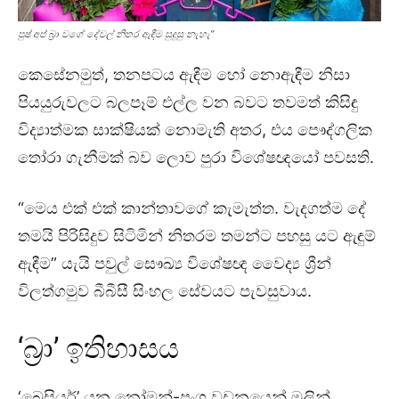
පුෂ් අප් බ්‍රා වගේ දේවල් නිතර ඇඳීම සුදුසු නැහැ”
කෙසේනමුත්, තනපටය ඇඳීම හෝ නොඇඳීම නිසා
පියයුරුවලට බලපෑම් එල්ල වන බවට තවමත් කිසිඳු
විද්‍යාත්මක සාක්ෂියක් නොමැති අතර, එය පෞද්ගලික
තෝරා ගැනීමක් බව ලොව පුරා විශේෂඥයෝ පවසති.
“මෙය එක් එක් කාන්තාවගේ කැමැත්ත. වැදගත්ම දේ
තමයි පිරිසිදුව සිටිමින් නිතරම තමන්ට පහසු යට ඇඳුම්
ඇඳීම” යැයි පවුල් සෞඛ්‍ය විශේෂඥ වෛද්‍ය ශ්‍රීන්
විලත්ගමුව බීබීසී සිංහල සේවයට පැවසුවාය.
‘බ්‍රා’ ඉතිහාසය
‘බ්‍රෙසියර්’ යන නෝමන්-ප්‍රංශ වචනයෙන් මුලින්