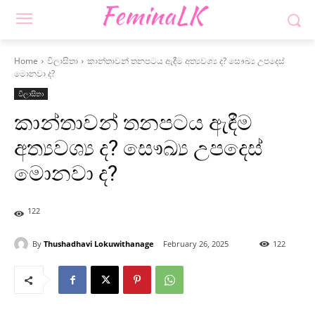
Home
විලාසිතා
කාන්තාවන් තනපටය ඇඳීම අත්‍යවශ්‍ය ද? සෞඛ්‍ය උපදෙස්
මොනවා ද?
විලාසිතා
කාන්තාවන් තනපටය ඇඳීම
අත්‍යවශ්‍ය ද? සෞඛ්‍ය උපදෙස්
මොනවා ද?
122
By
Thushadhavi Lokuwithanage
February 26, 2025
122