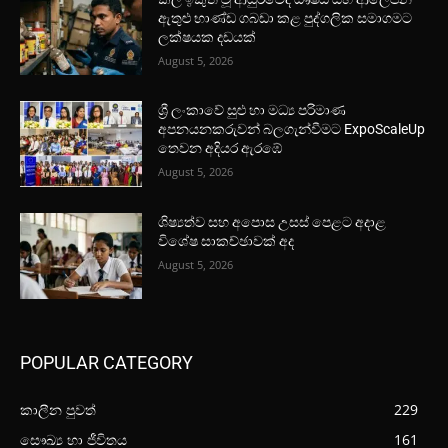
ඇතුළු භාණ්ඩ ගබඩා කළ පුද්ගලික සමාගමට
ලක්ෂයක දඩයක්
August 5, 2026
ශ්‍රී ලංකාවේ සුළු හා මධ්‍ය පරිමාණ
අපනයනකරුවන් බලගැන්වීමට ExpoScaleUp
තෙවන අදියර ඇරඹේ
August 5, 2026
ශිෂ්‍යත්ව සහ අපොස උසස් පෙළට අදාළ
විශේෂ සාකච්ඡාවක් අද
August 5, 2026
POPULAR CATEGORY
කාලීන පුවත්
229
සෞඛ්‍ය හා ජීවිතය
161