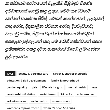
කණ්ඩායම් රෝගයෙන් වැළකීම පිළිබඳව විශේෂ
අවධානයක් යොමු කළ යුතුය. මෙම කණ්ඩායම්
වන්නේ වයස්ගත පිරිස්, ගර්භනී කාන්තාවන්, ළදරුවන්,
හෘද රෝග, දිගුකාලීන ස්වසන රෝග, දියවැඩියාව,
වකුගඩු රෝග, පිළිකා වැනි නිදන්ගත රෝගවලින්
පෙළෙන පුද්ගලයන් සහ, යම් රෝගී තත්ත්වයන් සඳහා
ප්‍රතිශක්තිය පහළ දමන ආකාරයේ ඖෂධ ලබාගන්නා
පුද්ගලයන්ය.
TAGS
beauty & personal care
career & entrepreneurship
education & skill development
family & motherhood
gender equality
girls
lifestyle insights
mental-health
news
relationships & dating
social issues
Sri Lanka
srilanakn teen
srilankan news
wellness-tips
women news
women’s empowerment
women’s news Sri Lanka