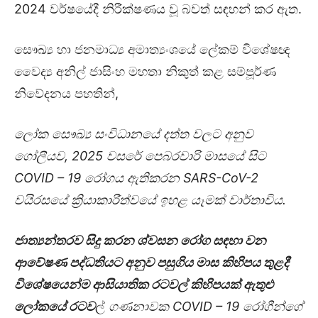
2024 වර්ෂයේදී නිරීක්ෂණය වූ බවත් සඳහන් කර ඇත.
සෞඛ්‍ය හා ජනමාධ්‍ය අමාත්‍යංශයේ ලේකම් විශේෂඥ
වෛද්‍ය අනිල් ජාසිංහ මහතා නිකුත් කළ සම්පූර්ණ
නිවේදනය පහතින්,
ලෝක සෞඛ්‍ය සංවිධානයේ දත්ත වලට අනුව
ගෝලීයව, 2025 වසරේ පෙබරවාරි මාසයේ සිට
COVID – 19 රෝගය ඇතිකරන SARS-CoV-2
වයිරසයේ ක්‍රියාකාරීත්වයේ ඉහළ යෑමක් වාර්තාවිය.
ජාත්‍යන්තරව සිදු කරන ශ්වසන රෝග සඳහා වන
ආවේෂණ පද්ධතියට අනුව පසුගිය මාස කිහිපය තුළදී
විශේෂයෙන්ම ආසියාතික රටවල් කිහිපයක් ඇතුළු
ලෝකයේ රටව
ල්
ගණනාවක COVID – 19 රෝගීන්ගේ