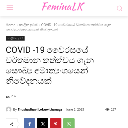
Home
කාලීන පුවත්
COVID -19 වෛරසයේ වර්තමාන තත්ත්වය ගැන
සෞඛ්‍ය අමාත්‍යංශයෙන් නිවේදනයක්
කාලීන පුවත්
COVID -19 වෛරසයේ
වර්තමාන තත්ත්වය ගැන
සෞඛ්‍ය අමාත්‍යංශයෙන්
නිවේදනයක්
237
By
Thushadhavi Lokuwithanage
June 2, 2025
237