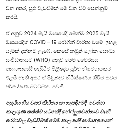
වන අතර, සුළු වැඩිවීමක් මේ වන විට පෙන්නුම්
කරයි.
ඒ අනුව 2024 මැයි මාසයේදී මෙන්ම 2025 මැයි
මාසයේදීත් COVID – 19 රෝගීන් වාර්තා වීමේ ඉහළ
යෑමක් දක්නට ලැබේ. කෙසේ නමුත් ලෝක සෞඛ්‍ය
සංවිධානයට (WHO) අනුව මෙම වෛරසය
අනාගතයේදී හැසිරීම පිළිබඳව පූර්ව නිගමනයකට
එළඹී නැති අතර ඒ පිළිබඳව නිරීක්ෂණය කිරීම තවම
පර්යේෂණ මට්ටමක පවතී.
පසුගිය ගිය වසර කිහිපය හා සැසඳීමේදී පවතින
කාලගුණ තත්ත්ව යටතේදී ඉන්ෆ්ලුවෙන්සාව වැනි
රෝගවල වැඩිවීමක් මෙම කාලයේදී සාමාන්‍යයෙන්