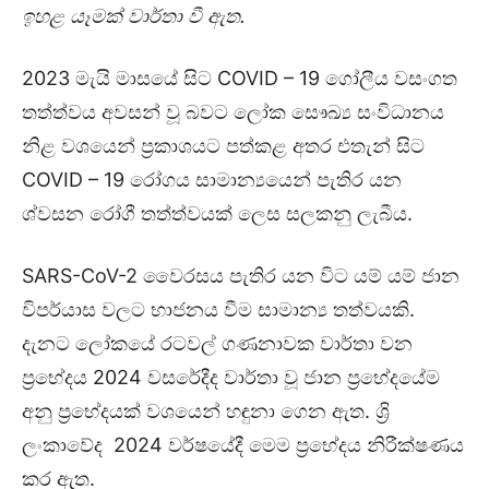
ඉහළ යෑමක් වාර්තා වී ඇත.
2023 මැයි මාසයේ සිට COVID – 19 ගෝලීය වසංගත
තත්ත්වය අවසන් වූ බවට ලෝක සෞඛ්‍ය සංවිධානය
නිළ වශයෙන් ප්‍රකාශයට පත්කළ අතර එතැන් සිට
COVID – 19 රෝගය සාමාන්‍යයෙන් පැතිර යන
ශ්වසන රෝගී තත්ත්වයක් ලෙස සලකනු ලැබීය.
SARS-CoV-2 වෛරසය පැතිර යන විට යම් යම් ජාන
විපර්යාස වලට භාජනය වීම සාමාන්‍ය තත්වයකි.
දැනට ලෝකයේ රටවල් ගණනාවක වාර්තා වන
ප්‍රභේදය 2024 වසරේදීද වාර්තා වූ ජාන ප්‍රභේදයේම
අනු ප්‍රභේදයක් වශයෙන් හඳුනා ගෙන ඇත. ශ්‍රි
ලංකාවේද 2024 වර්ෂයේදී මෙම ප්‍රභේදය නිරීක්ෂණය
කර ඇත.