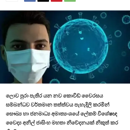
ලොව පුරා පැතිර යන නව කොවිඩ් වෛරසය
සම්බන්ධව වර්තමාන තත්ත්වය පැහැදිලි කරමින්
සෞඛ්‍ය හා ජනමාධ්‍ය අමාත්‍යංශයේ ලේකම් විශේෂඥ
වෛද්‍ය අනිල් ජාසිංහ මහතා නිවේදනයක් නිකුත් කර