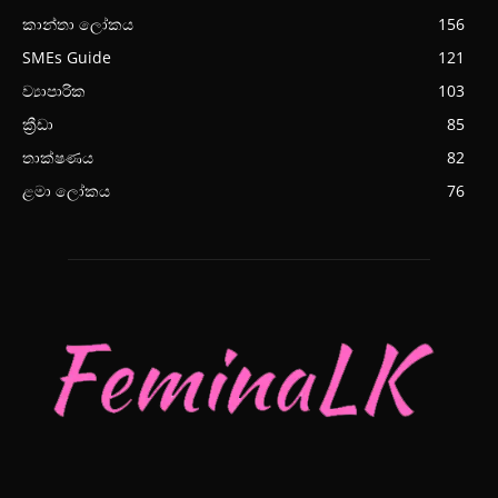
කාන්තා ලෝකය
156
SMEs Guide
121
ව්‍යාපාරික
103
ක්‍රීඩා
85
තාක්ෂණය
82
ළමා ලෝකය
76