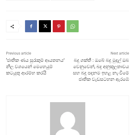
Previous article
Next article
‘ජාතික ණය සුරැකුම් ආයතනය’
බදු ශක්තී : ඔබේ බදු මුදල් ඔබ
නිල වශයෙන් මෙහෙයුම්
වෙනුවෙන්, බදු අනුකූලතාවය
කටයුතු ආරම්භ කරයි
සහ බදු පදනම ඉහළ නැංවීමේ
ජාතික වැඩසටහන ඇරඹේ