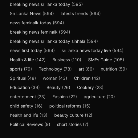
breaking news sri lanka today
(595)
Sri Lanka News
(594)
latests trends
(594)
news feminalk today
(594)
breaking news feminalk
(594)
breaking news sri lanka today sinhala
(594)
news first today
(594)
sri lanka news today live
(594)
Health & life
(142)
Business
(110)
SMEs Guide
(105)
sports
(79)
Technology
(78)
art
(66)
nutrition
(59)
Spiritual
(48)
woman
(43)
Children
(42)
Education
(39)
Beauty
(26)
Cookery
(23)
entertetment
(23)
Fashion
(22)
agriculture
(20)
child safety
(16)
political reforms
(15)
health and life
(13)
beauty culture
(12)
Political Reviews
(9)
short stories
(7)