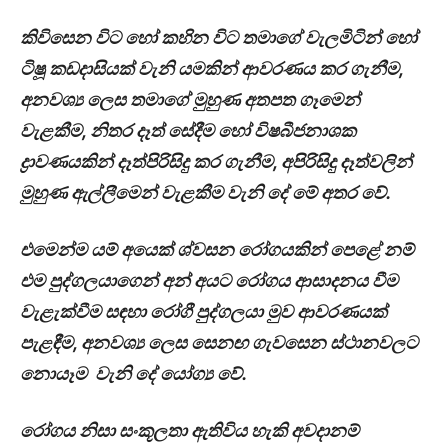
කිවිසෙන විට හෝ කහින විට තමාගේ වැලමිටින් හෝ
ටිෂූ කඩදාසියක් වැනි යමකින් ආවරණය කර ගැනීම,
අනවශ්‍ය ලෙස තමාගේ මුහුණ අතපත ගෑමෙන්
වැළකීම, නිතර දෑත් සේදීම හෝ විෂබීජනාශක
ද්‍රාවණයකින් දෑත්පිරිසිදු කර ගැනීම, අපිරිසිදු දෑත්වලින්
මුහුණ ඇල්ලීමෙන් වැළකීම වැනි දේ මේ අතර වේ.
එමෙන්ම යම් අයෙක් ශ්වසන රෝගයකින් පෙළේ නම්
එම පුද්ගලයාගෙන් අන් අයට රෝගය ආසාදනය වීම
වැළැක්වීම සඳහා රෝගී පුද්ගලයා මුව ආවරණයක්
පැළඳීම, අනවශ්‍ය ලෙස සෙනඟ ගැවසෙන ස්ථානවලට
නොයෑම වැනි දේ යෝග්‍ය වේ.
රෝගය නිසා සංකූලතා ඇතිවිය හැකි අවදානම්