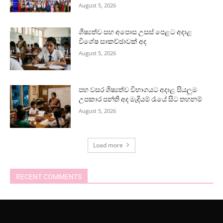
August 5, 2026
ශිෂ්‍යත්ව සහ අපොස උසස් පෙළට අදාළ
විශේෂ සාකච්ඡාවක් අද
August 5, 2026
පහ වසර ශිෂ්‍යත්ව විභාගයට අදාළ සියලුම
උපකාර පන්ති අද මැදියම් රැයේ සිට තහනම්
August 5, 2026
Load more
RECENT COMMENTS