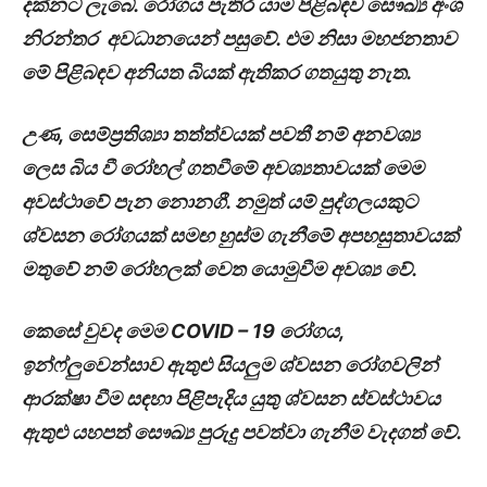
දක්නට ලැබේ. රෝගය පැතිර යාම පිළිබඳව සෞඛ්‍ය අංශ
නිරන්තර අවධානයෙන් පසුවේ. එම නිසා මහජනතාව
මේ පිළිබඳව අනියත බියක් ඇතිකර ගතයුතු නැත.
උණ, සෙම්ප්‍රතිශ්‍යා තත්ත්වයක් පවතී නම් අනවශ්‍ය
ලෙස බිය වී රෝහල් ගතවීමේ අවශ්‍යතාවයක් මෙම
අවස්ථාවේ පැන නොනගී. නමුත් යම් පුද්ගලයකුට
ශ්වසන රෝගයක් සමඟ හුස්ම ගැනීමේ අපහසුතාවයක්
මතුවේ නම් රෝහලක් වෙත යොමුවීම අවශ්‍ය වේ.
කෙසේ වුවද මෙම COVID – 19 රෝගය,
ඉන්ෆ්ලුවෙන්සාව ඇතුළු සියලුම ශ්වසන රෝගවලින්
ආරක්ෂා වීම සඳහා පිළිපැදිය යුතු ශ්වසන ස්වස්ථාවය
ඇතුළු යහපත් සෞඛ්‍ය පුරුදු පවත්වා ගැනීම වැදගත් වේ.