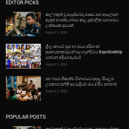
EDITOR PICKS
කල් ඉකුත් වූ ආයුර්වේද ඖෂධ සහ ආලේපන
ඇතුළු භාණ්ඩ ගබඩා කළ පුද්ගලික සමාගමට
ලක්ෂයක දඩයක්
August 5, 2026
ශ්‍රී ලංකාවේ සුළු හා මධ්‍ය පරිමාණ
අපනයනකරුවන් බලගැන්වීමට ExpoScaleUp
තෙවන අදියර ඇරඹේ
August 5, 2026
පහ වසර ශිෂ්‍යත්ව විභාගයට අදාළ සියලුම
උපකාර පන්ති අද මැදියම් රැයේ සිට තහනම්
August 5, 2026
POPULAR POSTS
කල් ඉකුත් වූ ආයුර්වේද ඖෂධ සහ ආලේපන