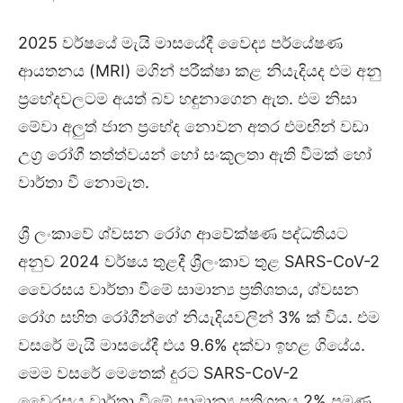
2025 වර්ෂයේ මැයි මාසයේදී වෛද්‍ය පර්යේෂණ
ආයතනය (MRI) මගින් පරීක්ෂා කළ නියැදියද එම අනු
ප්‍රභේදවලටම අයත් බව හඳුනාගෙන ඇත. එම නිසා
මේවා අලුත් ජාන ප්‍රභේද නොවන අතර එමඟින් වඩා
උග්‍ර රෝගී තත්ත්වයන් හෝ සංකූලතා ඇති වීමක් හෝ
වාර්තා වී නොමැත.
ශ්‍රී ලංකාවේ ශ්වසන රෝග ආවේක්ෂණ පද්ධතියට
අනුව 2024 වර්ෂය තුළදී ශ්‍රීලංකාව තුළ SARS-CoV-2
වෛරසය වාර්තා වීමේ සාමාන්‍ය ප්‍රතිශතය, ශ්වසන
රෝග සහිත රෝගීන්ගේ නියැදියවලින් 3% ක් විය. එම
වසරේ මැයි මාසයේදී එය 9.6% දක්වා ඉහළ ගියේය.
මෙම වසරේ මෙතෙක් දුරට SARS-CoV-2
වෛරසය වාර්තා වීමේ සාමාන්‍ය ප්‍රතිශතය 2% පමණ