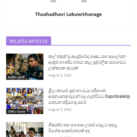
Thushadhavi Lokuwithanage
RELATED ARTICLES
කල් ඉකුත් වූ ආයුර්වේද ඖෂධ සහ ආලේපන
ඇතුළු භාණ්ඩ ගබඩා කළ පුද්ගලික සමාගමට
ලක්ෂයක දඩයක්
August 5, 2026
කාලීන පුවත්
ශ්‍රී ලංකාවේ සුළු හා මධ්‍ය පරිමාණ
අපනයනකරුවන් බලගැන්වීමට ExpoScaleUp
තෙවන අදියර ඇරඹේ
August 5, 2026
SMEs Guide
ශිෂ්‍යත්ව සහ අපොස උසස් පෙළට අදාළ
විශේෂ සාකච්ඡාවක් අද