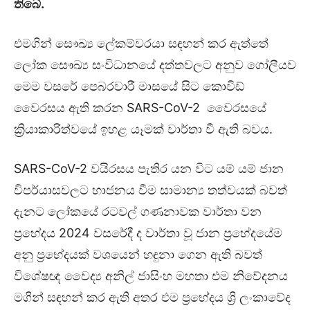
තිබේ.
එමගින් සෞඛ්‍ය ලේකම්වරයා සඳහන් කර ඇත්තේ
ලෝක සෞඛ්‍ය සංවිධානයේ දත්තවලට අනුව ගෝලීයව
මෙම වසරේ පෙබරවාරී මාසයේ සිට කොවිඩ්
වෛරසය ඇති කරන SARS-CoV-2 වෛරසයේ
ක්‍රියාකාරිත්වයේ ඉහළ යෑමක් වාර්තා වී ඇති බවය.
SARS-CoV-2 වයිරසය පැතිර යන විට යම් යම් ජාන
විපර්යාසවලට භාජනය වීම සාමාන්‍ය තත්වයක් බවත්
දැනට ලෝකයේ රටවල් ගණනාවක වාර්තා වන
ප්‍රභේදය 2024 වසරේදී ද වාර්තා වූ ජාන ප්‍රභේදයේම
අනු ප්‍රභේදයක් වශයෙන් හඳුනා ගෙන ඇති බවත්
විශේෂඥ වෛද්‍ය අනිල් ජාසිංහ මහතා එම නිවේදනය
මගින් සඳහන් කර ඇති අතර එම ප්‍රභේදය ශ්‍රි ලංකාවේද