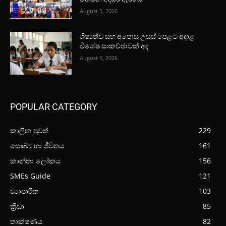
August 5, 2026
ශිෂ්‍යත්ව සහ අපොස උසස් පෙළට අදාළ
විශේෂ සාකච්ඡාවක් අද
August 5, 2026
POPULAR CATEGORY
කාලීන පුවත්
229
සෞඛ්‍ය හා ජීවිතය
161
කාන්තා ලෝකය
156
SMEs Guide
121
ව්‍යාපාරික
103
ක්‍රීඩා
85
තාක්ෂණය
82