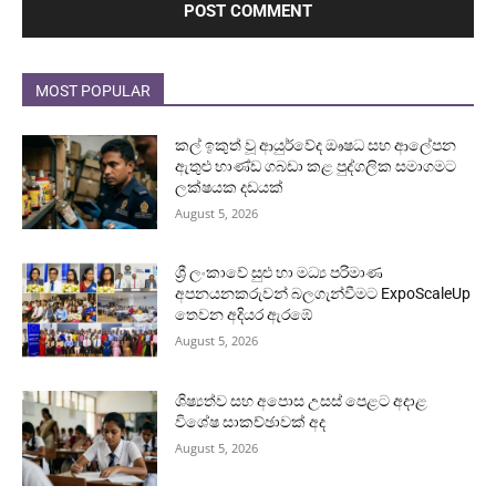
MOST POPULAR
කල් ඉකුත් වූ ආයුර්වේද ඖෂධ සහ ආලේපන
ඇතුළු භාණ්ඩ ගබඩා කළ පුද්ගලික සමාගමට
ලක්ෂයක දඩයක්
August 5, 2026
ශ්‍රී ලංකාවේ සුළු හා මධ්‍ය පරිමාණ
අපනයනකරුවන් බලගැන්වීමට ExpoScaleUp
තෙවන අදියර ඇරඹේ
August 5, 2026
ශිෂ්‍යත්ව සහ අපොස උසස් පෙළට අදාළ
විශේෂ සාකච්ඡාවක් අද
August 5, 2026