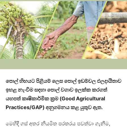
පොල් හිඟයට පිළියම් ලෙස පොල් ඉඩම්වල ඵලදායීතාව
ඉහළ නැංවීම සඳහා පොල් වගාව ඉලක්ක කරගත්
යහපත් කෘෂිකාර්මික ක්‍රම (Good Agricultural
Practices/GAP) අනුගමනය කළ යුතුව ඇත.
මෙහිදී ගස් අතර නියමිත පරතරය පවත්වා ගැනීම,