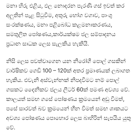
මනා හිරු එළිය, ඵල නොදරන පැරණි ගස් ඉවත් කර
අලුතින් පැළ සිටුවීම, අතුරු භෝග වගාව, පාංශු
සංරක්ෂණය, මනා පළිබෝධ කළමනාකරණය,
සමතුලිත පෝෂණය,කාර්යක්ෂම ජල සම්පාදනය
ප්‍රධාන සාධක ලෙස සැලකිය හැකියි.
නිසි ලෙස පවත්වාගෙන යන නීරෝගී පොල් ගසකින්
වාර්ෂිකව ගෙඩි 100 – 120ක් අතර ප්‍රමාණයක් ලබාගත
හැකිය. එවැනි අස්වැන්නක් නිපදවීමට නම් පොල්
ගසකට දෛනිකව ජලය ලීටර් 60ක් පමණ අවශ්‍ය වේ.
කාලයත් සමඟ ගසේ පෝෂණය ක්‍රමයෙන් අඩු වීමත්,
පසේ සාරවත් බව ක්‍රමයෙන් හීන වීමත් සමඟ ශාකයට
අවශ්‍ය පෝෂණය පොහොර ලෙස බාහිරින් සැපයිය යුතු
වේ.