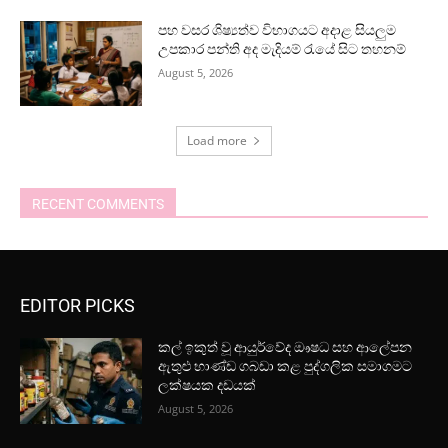
පහ වසර ශිෂ්‍යත්ව විභාගයට අදාළ සියලුම
උපකාර පන්ති අද මැදියම් රැයේ සිට තහනම්
August 5, 2026
Load more
RECENT COMMENTS
EDITOR PICKS
කල් ඉකුත් වූ ආයුර්වේද ඖෂධ සහ ආලේපන
ඇතුළු භාණ්ඩ ගබඩා කළ පුද්ගලික සමාගමට
ලක්ෂයක දඩයක්
August 5, 2026