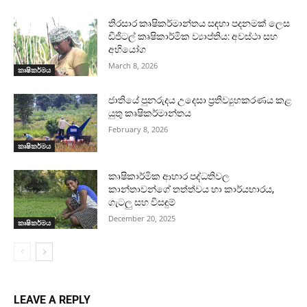
තිරසාර කෘෂිකර්මාන්තය සඳහා පදනමක් ලෙස
ඩිජිටල් කෘෂිකාර්මික ව්‍යාප්තිය: අවස්ථා සහ
අභියෝග
March 8, 2026
කෘෂිකර්මය
ජාතියේ පුනරුදය උදෙසා ප්‍රතිව්‍යුහකරණය කළ
යුතු කෘෂිකර්මාන්තය
February 8, 2026
කෘෂිකර්මය
කෘෂිකාර්මික ආහාර පද්ධතිවල
කාන්තාවන්ගේ තත්ත්වය හා කාර්යභාරය,
ගැටලු සහ විසඳුම්
December 20, 2025
කෘෂිකර්මය
LEAVE A REPLY