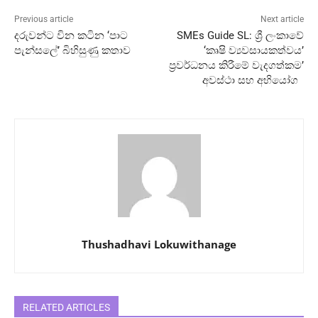
Previous article
Next article
දරු­වන්ට වින කටින ‘පාට
SMEs Guide SL: ශ්‍රී ලංකාවේ
පැන්සලේ’ බිහිසුණු කතාව
‘කෘෂි ව්‍යවසායකත්වය’
ප්‍රවර්ධනය කිරීමේ වැදගත්කම’
අවස්ථා සහ අභියෝග
Thushadhavi Lokuwithanage
RELATED ARTICLES