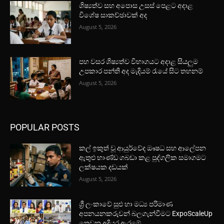
ශිෂ්‍යත්ව සහ අපොස උසස් පෙළට අදාළ
විශේෂ සාකච්ඡාවක් අද
August 5, 2026
පහ වසර ශිෂ්‍යත්ව විභාගයට අදාළ සියලුම
උපකාර පන්ති අද මැදියම් රැයේ සිට තහනම්
August 5, 2026
POPULAR POSTS
කල් ඉකුත් වූ ආයුර්වේද ඖෂධ සහ ආලේපන
ඇතුළු භාණ්ඩ ගබඩා කළ පුද්ගලික සමාගමට
ලක්ෂයක දඩයක්
August 5, 2026
ශ්‍රී ලංකාවේ සුළු හා මධ්‍ය පරිමාණ
අපනයනකරුවන් බලගැන්වීමට ExpoScaleUp
තෙවන අදියර ඇරඹේ