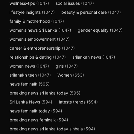
wellness-tips
(1047)
social issues
(1047)
lifestyle insights
(1047)
beauty & personal care
(1047)
family & motherhood
(1047)
women’s news Sri Lanka
(1047)
gender equality
(1047)
women’s empowerment
(1047)
career & entrepreneurship
(1047)
relationships & dating
(1047)
srilankan news
(1047)
women news
(1047)
girls
(1047)
srilanakn teen
(1047)
Women
(653)
news feminalk
(595)
breaking news sri lanka today
(595)
Sri Lanka News
(594)
latests trends
(594)
news feminalk today
(594)
breaking news feminalk
(594)
breaking news sri lanka today sinhala
(594)