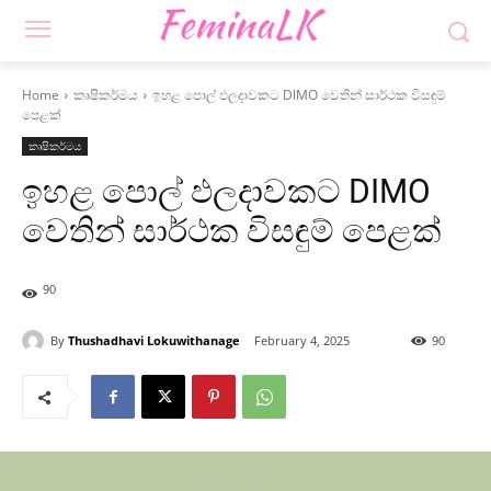
Home
කෘෂිකර්මය
ඉහළ පොල් ඵලදාවකට DIMO වෙතින් සාර්ථක විසඳුම්
පෙළක්
කෘෂිකර්මය
ඉහළ පොල් ඵලදාවකට DIMO
වෙතින් සාර්ථක විසඳුම් පෙළක්
90
By
Thushadhavi Lokuwithanage
February 4, 2025
90