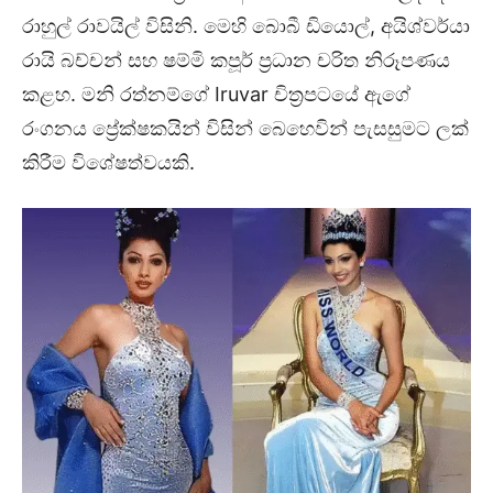
රාහුල් රාවයිල් විසිනි. මෙහි බොබී ඩියොල්, අයිශ්වර්යා
රායි බච්චන් සහ ෂම්මි කපූර් ප්‍රධාන චරිත නිරූපණය
කළහ. මනි රත්නම්ගේ Iruvar චිත්‍රපටයේ ඇගේ
රංගනය ප්‍රේක්ෂකයින් විසින් බෙහෙවින් පැසසුමට ලක්
කිරීම විශේෂත්වයකි.