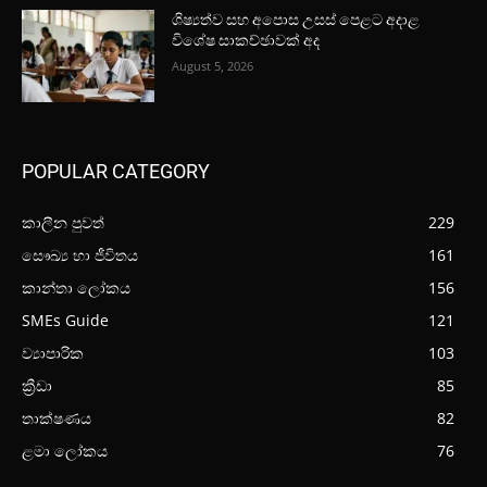
ශිෂ්‍යත්ව සහ අපොස උසස් පෙළට අදාළ
විශේෂ සාකච්ඡාවක් අද
August 5, 2026
POPULAR CATEGORY
කාලීන පුවත්
229
සෞඛ්‍ය හා ජීවිතය
161
කාන්තා ලෝකය
156
SMEs Guide
121
ව්‍යාපාරික
103
ක්‍රීඩා
85
තාක්ෂණය
82
ළමා ලෝකය
76