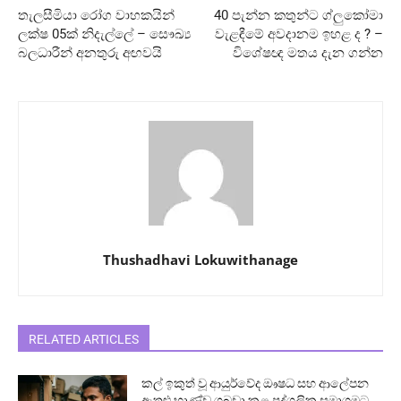
තැලසීමියා රෝග වාහකයින්
40 පැන්න කතුන්ට ග්ලුකෝමා
ලක්ෂ 05ක් නිදැල්ලේ – සෞඛ්‍ය
වැළඳීමේ අවදානම ඉහළ ද ? –
බලධාරීන් අනතුරු අඟවයි
විශේෂඥ මතය දැන ගන්න
Thushadhavi Lokuwithanage
RELATED ARTICLES
කල් ඉකුත් වූ ආයුර්වේද ඖෂධ සහ ආලේපන
ඇතුළු භාණ්ඩ ගබඩා කළ පුද්ගලික සමාගමට