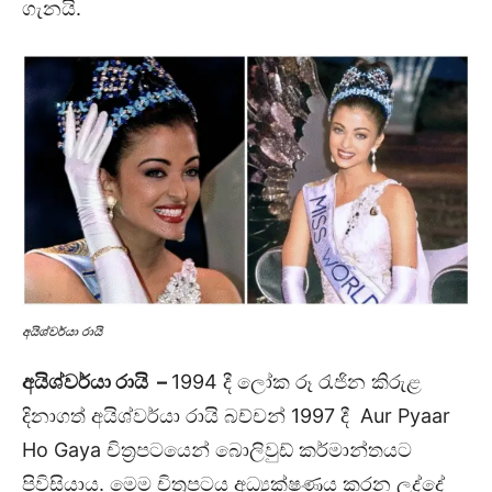
ගැනයි.
අයිශ්වර්යා රායි
අයිශ්වර්යා රායි
–
1994 දී ලෝක රූ රැජින කිරුළ
දිනාගත් අයිශ්වර්යා රායි බච්චන් 1997 දී Aur Pyaar
Ho Gaya චිත්‍රපටයෙන් බොලිවුඩ් කර්මාන්තයට
පිවිසියාය. මෙම චිත්‍රපටය අධ්‍යක්ෂණය කරන ලද්දේ