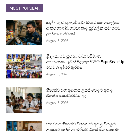
MOST POPULAR
කල් ඉකුත් වූ ආයුර්වේද ඖෂධ සහ ආලේපන
ඇතුළු භාණ්ඩ ගබඩා කළ පුද්ගලික සමාගමට
ලක්ෂයක දඩයක්
August 5, 2026
ශ්‍රී ලංකාවේ සුළු හා මධ්‍ය පරිමාණ
අපනයනකරුවන් බලගැන්වීමට ExpoScaleUp
තෙවන අදියර ඇරඹේ
August 5, 2026
ශිෂ්‍යත්ව සහ අපොස උසස් පෙළට අදාළ
විශේෂ සාකච්ඡාවක් අද
August 5, 2026
පහ වසර ශිෂ්‍යත්ව විභාගයට අදාළ සියලුම
උපකාර පන්ති අද මැදියම් රැයේ සිට තහනම්