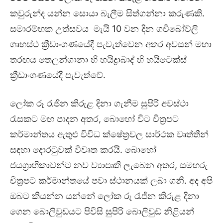
කවුරුන්ද යන්න සොයා බැලීම සිත්ගන්නා කරුණකි.
සමාරම්භක උත්සවය මැයි 10 වන දින ගචිබෝව්ලි
ගෘහස්ථ ක්‍රීඩාංගණයේදී පැවැත්වෙන අතර අවසන් මහා
තරඟය තෙලන්ගානා හි හයිද්‍රාබාද් හි හයිටෙක්ස්
ක්‍රීඩාංගණයේදී පැවැත්වේ.
ලෝක රූ රැජින කිරුළ දිනා ගැනීම සුපිරි අවස්ථා
රැසකට මඟ පාදන අතර, බොහෝ විට චිත්‍රපට
කර්මාන්තය ඇතුළු විවිධ ක්ෂේත්‍රවල සාර්ථක වෘත්තීන්
සඳහා දොරටුවක් විවෘත කරයි. බොහෝ
ජයග්‍රාහිකාවන්ට නව ව්‍යාපෘති ලැබෙන අතර, සමහරු
චිත්‍රපට කර්මාන්තයේ පවා ස්ථානයක් ලබා ගනී. අද අපි
ඔබට කියන්න යන්නේ ලෝක රූ රැජින කිරුළ දිනා
ගෙන බොලිවුඩයට පිවිසි සුපිරි බොලිවුඩ් නිළියන්