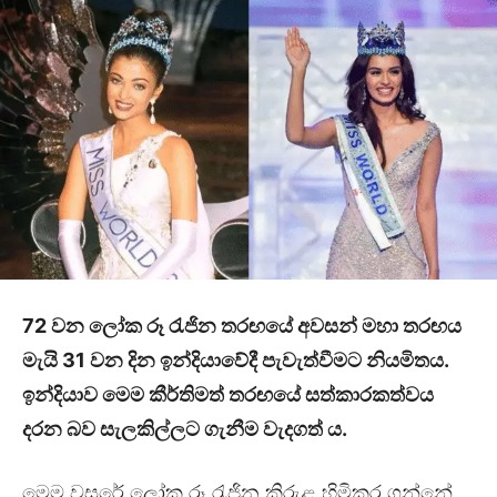
72
වන ලෝක රූ රැජින තරඟයේ අවසන් මහා තරඟය
මැයි
31
වන දින ඉන්දියාවේදී පැවැත්වීමට නියමිතය.
ඉන්දියාව මෙම කීර්තිමත් තරඟයේ සත්කාරකත්වය
දරන බව සැලකිල්ලට ගැනීම වැදගත් ය.
මෙම වසරේ ලෝක රූ රැජින කිරුළ හිමිකර ගන්නේ