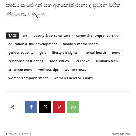
කාව්‍ය සංජේ දත් සහ අශුතෝෂ් රානා ද ප්‍රධාන චරිත
නිරූපණය කළහ.
TAGS
art
beauty & personal care
career & entrepreneurship
education & skill development
family & motherhood
gender equality
girls
lifestyle insights
mental-health
news
relationships & dating
social issues
Sri Lanka
srilanakn teen
srilankan news
wellness-tips
women news
women’s empowerment
women’s news Sri Lanka
Previous article
Next article