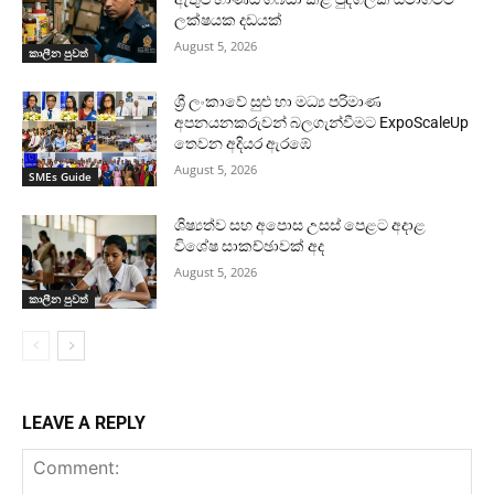
ලක්ෂයක දඩයක්
August 5, 2026
කාලීන පුවත්
ශ්‍රී ලංකාවේ සුළු හා මධ්‍ය පරිමාණ
අපනයනකරුවන් බලගැන්වීමට ExpoScaleUp
තෙවන අදියර ඇරඹේ
August 5, 2026
SMEs Guide
ශිෂ්‍යත්ව සහ අපොස උසස් පෙළට අදාළ
විශේෂ සාකච්ඡාවක් අද
August 5, 2026
කාලීන පුවත්
LEAVE A REPLY