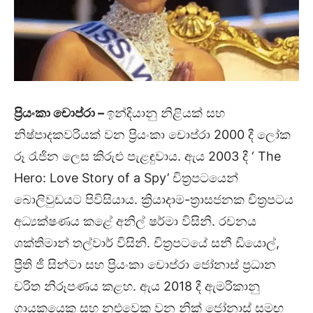
ප්‍රියංකා චොප්රා
–
ඉන්දියානු නිළියක් සහ
නිෂ්පාදකවරියක් වන ප්‍රියංකා චොප්රා 2000 දී ලෝක
රූ රැජින ලෙස කිරුළු පැළඳුවාය. ඇය 2003 දී ‘ The
Hero: Love Story of a Spy’ චිත්‍රපටයෙන්
බොලිවුඩයට පිවිසියාය. ක්‍රියාදාම-ත්‍රාසජනක චිත්‍රපටය
අධ්‍යක්ෂණය කළේ අනිල් ෂර්මා විසිනි. රචනය
ශක්තිමාන් තල්වාර් විසිනි. චිත්‍රපටයේ සනී ඩියොල්,
ප්‍රීති ජී සින්ටා සහ ප්‍රියංකා චොප්රා ජෝනාස් ප්‍රධාන
චරිත නිරූපණය කළහ. ඇය 2018 දී ඇමරිකානු
ගායකයෙකු සහ නළුවෙකු වන නික් ජෝනාස් සමඟ