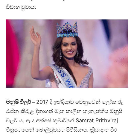
විවාහ වූවාය.
මනුෂි චිලර්
–
2017 දී ඉන්දියාව වෙනුවෙන් ලෝක රූ
රැජින කිරුළ දිනාගත් මෑත කාලීන තැනැත්තිය මනුෂි
චිලර් ය. ඇය අක්ෂේ කුමාර්ගේ Samrat Prithviraj
චිත්‍රපටයෙන් බොලිවුඩයට පිවිසියාය. ක්‍රියාදාම වීර