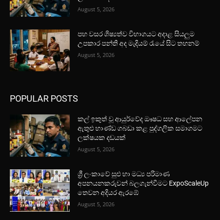
August 5, 2026
පහ වසර ශිෂ්‍යත්ව විභාගයට අදාළ සියලුම
උපකාර පන්ති අද මැදියම් රැයේ සිට තහනම්
August 5, 2026
POPULAR POSTS
කල් ඉකුත් වූ ආයුර්වේද ඖෂධ සහ ආලේපන
ඇතුළු භාණ්ඩ ගබඩා කළ පුද්ගලික සමාගමට
ලක්ෂයක දඩයක්
August 5, 2026
ශ්‍රී ලංකාවේ සුළු හා මධ්‍ය පරිමාණ
අපනයනකරුවන් බලගැන්වීමට ExpoScaleUp
තෙවන අදියර ඇරඹේ
August 5, 2026