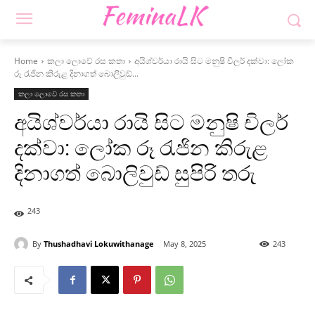
Home
කලා ලොවේ රස කතා
අයිශ්වර්යා රායි සිට මනුෂි චිලර් දක්වා: ලෝක
රූ රැජින කිරුළ දිනාගත් බොලිවුඩ්...
කලා ලොවේ රස කතා
අයිශ්වර්යා රායි සිට මනුෂි චිලර්
දක්වා: ලෝක රූ රැජින කිරුළ
දිනාගත් බොලිවුඩ් සුපිරි තරු
243
By
Thushadhavi Lokuwithanage
May 8, 2025
243