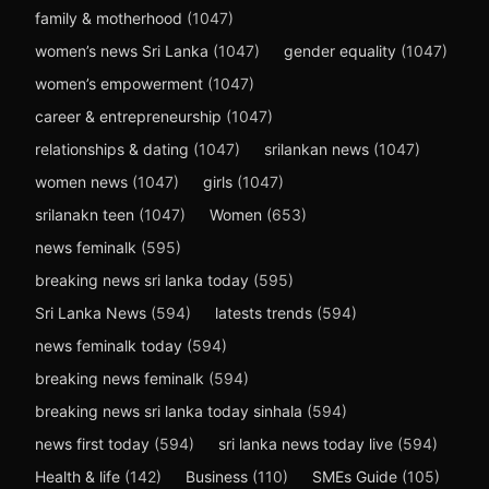
family & motherhood
(1047)
women’s news Sri Lanka
(1047)
gender equality
(1047)
women’s empowerment
(1047)
career & entrepreneurship
(1047)
relationships & dating
(1047)
srilankan news
(1047)
women news
(1047)
girls
(1047)
srilanakn teen
(1047)
Women
(653)
news feminalk
(595)
breaking news sri lanka today
(595)
Sri Lanka News
(594)
latests trends
(594)
news feminalk today
(594)
breaking news feminalk
(594)
breaking news sri lanka today sinhala
(594)
news first today
(594)
sri lanka news today live
(594)
Health & life
(142)
Business
(110)
SMEs Guide
(105)