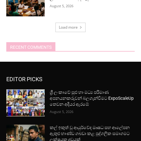
August 5, 2026
Load more
RECENT COMMENTS
EDITOR PICKS
ශ්‍රී ලංකාවේ සුළු හා මධ්‍ය පරිමාණ
අපනයනකරුවන් බලගැන්වීමට ExpoScaleUp
තෙවන අදියර ඇරඹේ
August 5, 2026
කල් ඉකුත් වූ ආයුර්වේද ඖෂධ සහ ආලේපන
ඇතුළු භාණ්ඩ ගබඩා කළ පුද්ගලික සමාගමට
ලක්ෂයක දඩයක්