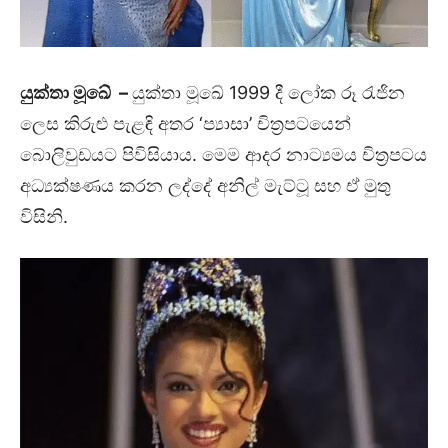
යුක්තා මූඛේ
–
යුක්තා මූඛේ 1999 දී ලෝක රූ රැජින
ලෙස කිරුළු පැළඳි අතර ‘ප්‍යාසා’ චිත්‍රපටයෙන්
බොලිවුඩයට පිවිසියාය. මෙම ආදර නාට්‍යමය චිත්‍රපටය
අධ්‍යක්ෂණය කරන ලද්දේ අනිල් මැට්ටූ සහ ඒ මුතු
විසිනි.