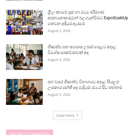
ශ්‍රී ලංකාවේ සුළු හා මධ්‍ය පරිමාණ
අපනයනකරුවන් බලගැන්වීමට ExpoScaleUp
තෙවන අදියර ඇරඹේ
August 5, 2026
ශිෂ්‍යත්ව සහ අපොස උසස් පෙළට අදාළ
විශේෂ සාකච්ඡාවක් අද
August 5, 2026
පහ වසර ශිෂ්‍යත්ව විභාගයට අදාළ සියලුම
උපකාර පන්ති අද මැදියම් රැයේ සිට තහනම්
August 5, 2026
Load more
RECENT COMMENTS