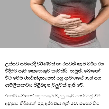
උත්සව සමයේදී වර්ණවත් හා රසවත් කෑම වර්ග රස
විඳීමට සෑම කෙනෙකුම කැමතියි. නමුත්
,
බොහෝ
විට මෙම රසවින්දනයෙන් පසු
ආමාශයේ ගෑස් සහ
ආම්ලිකතාවය පිළිබඳ ගැටලුවක් ඇති වේ.
එසේම බොහෝ දෙනෙකුට බැදපු කෑම සහ සිසිල් බීම
අනුභව කිරීමෙන් පසු අජීර්ණය ඇති වේ. සමහර විට