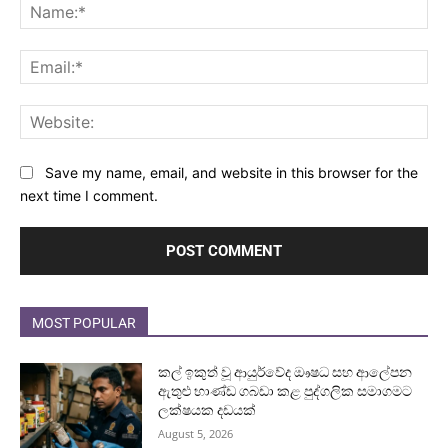
Na
Ema
Web
Save my name, email, and website in this browser for the
next time I comment.
MOST POPULAR
කල් ඉකුත් වූ ආයුර්වේද ඖෂධ සහ ආලේපන
ඇතුළු භාණ්ඩ ගබඩා කළ පුද්ගලික සමාගමට
ලක්ෂයක දඩයක්
August 5, 2026