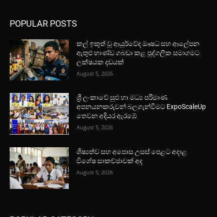
POPULAR POSTS
කල් ඉකුත් වූ ආයුර්වේද ඖෂධ සහ ආලේපන
ඇතුළු භාණ්ඩ ගබඩා කළ පුද්ගලික සමාගමට
ලක්ෂයක දඩයක්
August 5, 2026
ශ්‍රී ලංකාවේ සුළු හා මධ්‍ය පරිමාණ
අපනයනකරුවන් බලගැන්වීමට ExpoScaleUp
තෙවන අදියර ඇරඹේ
August 5, 2026
ශිෂ්‍යත්ව සහ අපොස උසස් පෙළට අදාළ
විශේෂ සාකච්ඡාවක් අද
August 5, 2026