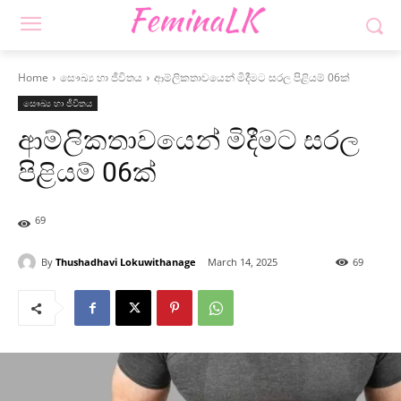
Home
සෞඛ්‍ය හා ජීවිතය
ආම්ලිකතාවයෙන් මිදීමට සරල පිළියම් 06ක්
සෞඛ්‍ය හා ජීවිතය
ආම්ලිකතාවයෙන් මිදීමට සරල
පිළියම් 06ක්
69
By
Thushadhavi Lokuwithanage
March 14, 2025
69