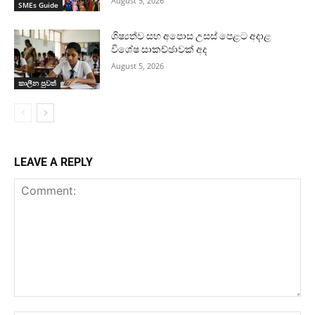
August 5, 2026
SMEs Guide
ශිෂ්‍යත්ව සහ අපොස උසස් පෙළට අදාළ
විශේෂ සාකච්ඡාවක් අද
August 5, 2026
කාලීන පුවත්
LEAVE A REPLY
Comment: