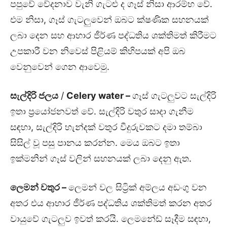
පපුවේ වේදනාව වැනි ගැටළු ද ගෑස් නිසා ආරම්භ වේ.
එම නිසා, ගෑස් ගැටලුවෙන් ඔබට ක්ෂණික සහනයක්
ලබා දෙන සහ ආහාර ජීර්ණ පද්ධතිය ශක්තිමත් කිරීමට
උපකාරී වන නිවෙස් පිළියම් කිහිපයක් අපි ඔබ
වෙනුවෙන් ගෙන ආවෙමු.
සැල්දිරි ජලය
/
Celery water
–
ගෑස් ගැටලුවට සැල්දිරි
ඉතා ප්‍රයෝජනවත් වේ. සැල්දිරි වතුර සාදා ගැනීම
සඳහා, සැල්දිරි හැන්දක් වතුර වීදුරුවකට දමා තම්බා
සිසිල් වූ පසු පානය කරන්න. මෙය ඔබට ඉතා
ඉක්මනින් ගෑස් වලින් සහනයක් ලබා දෙනු ඇත.
ලෙමන් වතුර –
ලෙමන් වල සිට්‍රික් අම්ලය අඩංගු වන
අතර එය ආහාර ජීර්ණ පද්ධතිය ශක්තිමත් කරන අතර
වායුවේ ගැටලුව ඉවත් කරයි. ලෙමනේඩ් සෑදීම සඳහා,