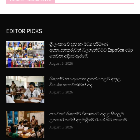
EDITOR PICKS
ශ්‍රී ලංකාවේ සුළු හා මධ්‍ය පරිමාණ
අපනයනකරුවන් බලගැන්වීමට ExpoScaleUp
තෙවන අදියර ඇරඹේ
August 5, 2026
ශිෂ්‍යත්ව සහ අපොස උසස් පෙළට අදාළ
විශේෂ සාකච්ඡාවක් අද
August 5, 2026
පහ වසර ශිෂ්‍යත්ව විභාගයට අදාළ සියලුම
උපකාර පන්ති අද මැදියම් රැයේ සිට තහනම්
August 5, 2026