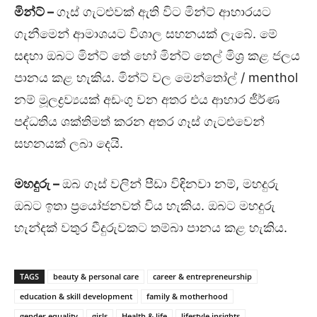
මින්ට්
–
ගෑස් ගැටළුවක් ඇති විට මින්ට් ආහාරයට
ගැනීමෙන් ආමාශයට විශාල සහනයක් ලැබේ. මේ
සඳහා ඔබට මින්ට් තේ හෝ මින්ට් තෙල් මිශ්‍ර කළ ජලය
පානය කළ හැකිය. මින්ට් වල මෙන්තෝල් / menthol
නම් මූලද්‍රව්‍යයක් අඩංගු වන අතර එය ආහාර ජීර්ණ
පද්ධතිය ශක්තිමත් කරන අතර ගෑස් ගැටළුවෙන්
සහනයක් ලබා දෙයි.
මහදුරු
–
ඔබ ගෑස් වලින් පීඩා විඳිනවා නම්, මහදුරු
ඔබට ඉතා ප්‍රයෝජනවත් විය හැකිය. ඔබට මහදුරු
හැන්දක් වතුර වීදුරුවකට තම්බා පානය කළ හැකිය.
TAGS
beauty & personal care
career & entrepreneurship
education & skill development
family & motherhood
gender equality
girls
Health & life
lifestyle insights