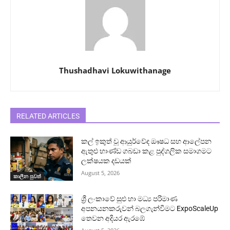
Thushadhavi Lokuwithanage
RELATED ARTICLES
කල් ඉකුත් වූ ආයුර්වේද ඖෂධ සහ ආලේපන
ඇතුළු භාණ්ඩ ගබඩා කළ පුද්ගලික සමාගමට
ලක්ෂයක දඩයක්
August 5, 2026
කාලීන පුවත්
ශ්‍රී ලංකාවේ සුළු හා මධ්‍ය පරිමාණ
අපනයනකරුවන් බලගැන්වීමට ExpoScaleUp
තෙවන අදියර ඇරඹේ