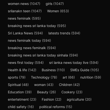
women news
(1047)
girls
(1047)
srilanakn teen
(1047)
Women
(653)
news feminalk
(595)
breaking news sri lanka today
(595)
Sri Lanka News
(594)
latests trends
(594)
news feminalk today
(594)
breaking news feminalk
(594)
breaking news sri lanka today sinhala
(594)
news first today
(594)
sri lanka news today live
(594)
Health & life
(142)
Business
(110)
SMEs Guide
(105)
sports
(79)
Technology
(78)
art
(66)
nutrition
(59)
Spiritual
(48)
woman
(43)
Children
(42)
Education
(39)
Beauty
(26)
Cookery
(23)
entertetment
(23)
Fashion
(22)
agriculture
(20)
child safety
(16)
political reforms
(15)