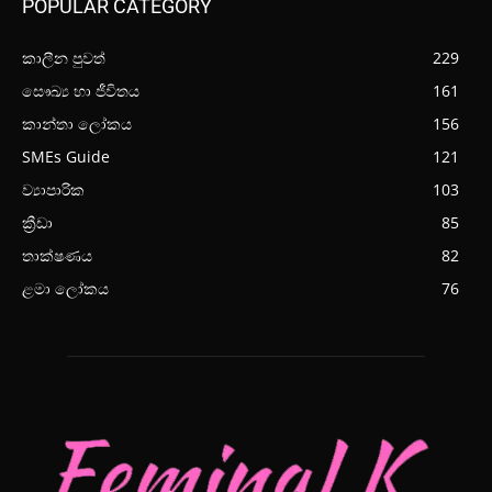
POPULAR CATEGORY
කාලීන පුවත්
229
සෞඛ්‍ය හා ජීවිතය
161
කාන්තා ලෝකය
156
SMEs Guide
121
ව්‍යාපාරික
103
ක්‍රීඩා
85
තාක්ෂණය
82
ළමා ලෝකය
76