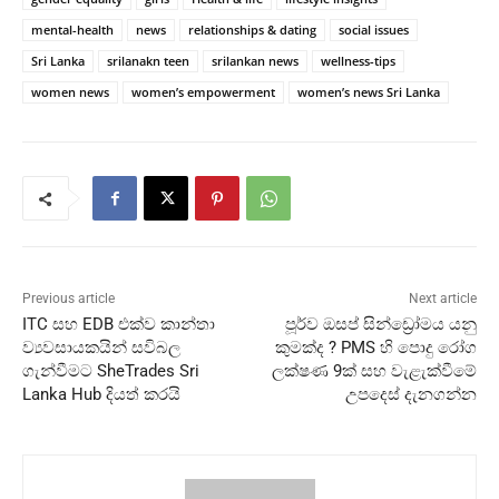
mental-health
news
relationships & dating
social issues
Sri Lanka
srilanakn teen
srilankan news
wellness-tips
women news
women’s empowerment
women’s news Sri Lanka
Previous article
Next article
ITC සහ EDB එක්ව කාන්තා
පූර්ව ඔසප් සින්ඩ්‍රෝමය යනු
ව්‍යවසායකයින් සවිබල
කුමක්ද ? PMS හි පොදු රෝග
ගැන්වීමට SheTrades Sri
ලක්ෂණ 9ක් සහ වැළැක්වීමේ
Lanka Hub දියත් කරයි
උපදෙස් දැනගන්න