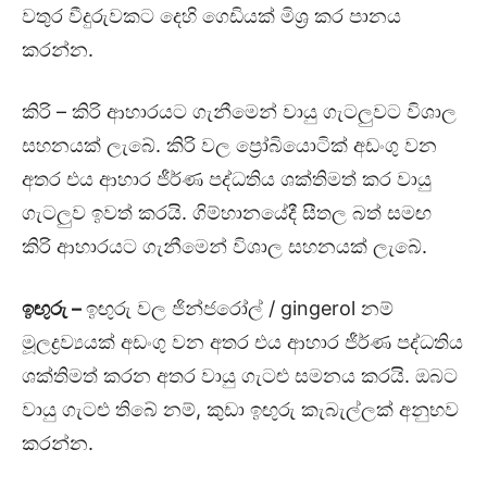
වතුර වීදුරුවකට දෙහි ගෙඩියක් මිශ්‍ර කර පානය
කරන්න.
කිරි – කිරි ආහාරයට ගැනීමෙන් වායු ගැටලුවට විශාල
සහනයක් ලැබේ. කිරි වල ප්‍රෝබියොටික් අඩංගු වන
අතර එය ආහාර ජීර්ණ පද්ධතිය ශක්තිමත් කර වායු
ගැටලුව ඉවත් කරයි. ගිම්හානයේදී සීතල බත් සමඟ
කිරි ආහාරයට ගැනීමෙන් විශාල සහනයක් ලැබේ.
ඉඟුරු
–
ඉඟුරු වල ජින්ජරෝල් / gingerol නම්
මූලද්‍රව්‍යයක් අඩංගු වන අතර එය ආහාර ජීර්ණ පද්ධතිය
ශක්තිමත් කරන අතර වායු ගැටළු සමනය කරයි. ඔබට
වායු ගැටළු තිබේ නම්, කුඩා ඉඟුරු කැබැල්ලක් අනුභව
කරන්න.