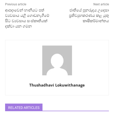
Previous article
Next article
ආපදාවෙන් හානියට පත්
ජාතියේ පුනරුදය උදෙසා
ව්‍යවසාය යළි ගොඩනැගීමේ
ප්‍රතිව්‍යුහකරණය කළ යුතු
සිට ව්‍යවසාය සංස්කෘතියක්
කෘෂිකර්මාන්තය
දක්වා යන ගමන
Thushadhavi Lokuwithanage
RELATED ARTICLES