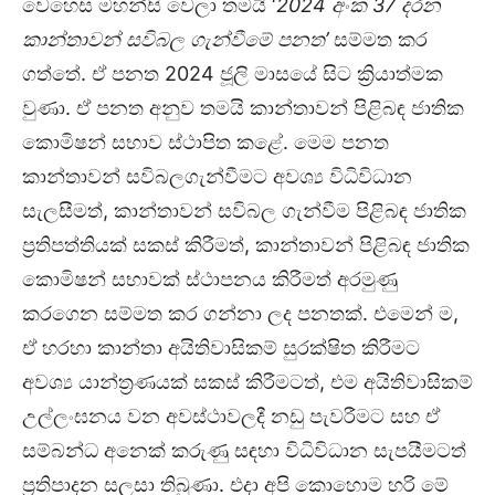
වෙහෙස මහන්සි වෙලා තමයි ‘
2024 අංක 37 දරන
කාන්තාවන් සවිබල ගැන්වීමේ පනත’
සම්මත කර
ගත්තේ. ඒ පනත 2024 ජූලි මාසයේ සිට ක්‍රියාත්මක
වුණා. ඒ පනත අනුව තමයි කාන්තාවන් පිළිබඳ ජාතික
කොමිෂන් සභාව ස්ථාපිත කළේ. මෙම පනත
කාන්තාවන් සවිබලගැන්වීමට අවශ්‍ය විධිවිධාන
සැලසීමත්, කාන්තාවන් සවිබල ගැන්වීම පිළිබඳ ජාතික
ප්‍රතිපත්තියක් සකස් කිරීමත්, කාන්තාවන් පිළිබඳ ජාතික
කොමිෂන් සභාවක් ස්ථාපනය කිරීමත් අරමුණු
කරගෙන සම්මත කර ගන්නා ලද පනතක්. එමෙන් ම,
ඒ හරහා කාන්තා අයිතිවාසිකම් සුරක්ෂිත කිරීමට
අවශ්‍ය යාන්ත්‍රණයක් සකස් කිරීමටත්, එම අයිතිවාසිකම්
උල්ලංඝනය වන අවස්ථාවලදී නඩු පැවරීමට සහ ඒ
සම්බන්ධ අනෙක් කරුණු සඳහා විධිවිධාන සැපයීමටත්
ප්‍රතිපාදන සලසා තිබුණා. එදා අපි කොහොම හරි මේ