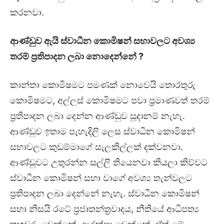
කරනවා.
ආණ්ඩුව ඇයි ස්වාධීන කොමිෂන් සභාවලට අවශ්‍ය
තරම් ප්‍රතිපාදන ලබා නොදෙන්නේ ?
කාන්තා කොමිෂමට පමණක් නොවෙයි තොරතුරු
කොමිෂමට, අල්ලස් කොමිෂමට පවා ප්‍රමාණවත් තරම්
ප්‍රතිපාදන ලබා දෙන්න ආණ්ඩුව සූදානම් නැහැ.
ආණ්ඩුව ඉතාම පැහැදිලි ලෙස ස්වාධීන කොමිෂන්
සභාවලට කුඩම්මාගේ සැලකිල්ලක් දක්වනවා.
ආණ්ඩුවට උතුරන්න සල්ලි තියෙනවා කියලා කිව්වට
ස්වාධීන කොමිෂන් සභා වාගේ අවශ්‍ය තැන්වලට
ප්‍රතිපාදන ලබා දෙන්නේ නැහැ. ස්වාධීන කොමිෂන්
සභා නිසයි රටේ ප්‍රජාතන්ත්‍රවාදය, නීතියේ ආධිපත්‍ය