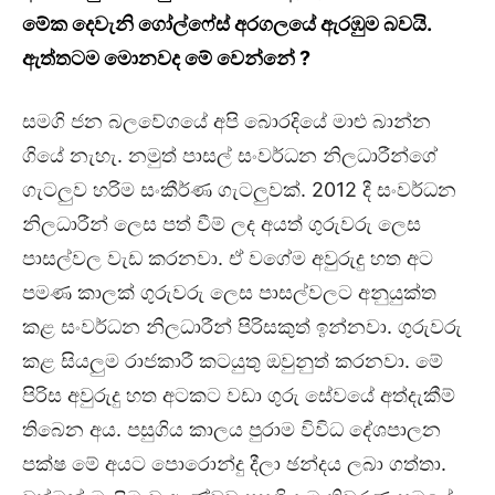
මේක දෙවැනි ගෝල්ෆේස් අරගලයේ ඇරඹුම බවයි.
ඇත්තටම මොනවද මේ වෙන්නේ ?
සමගි ජන බලවේගයේ අපි බොරදියේ මාළු බාන්න
ගියේ නැහැ. නමුත් පාසල් සංවර්ධන නිලධාරීන්ගේ
ගැටලුව හරිම සංකීර්ණ ගැටලුවක්. 2012 දී සංවර්ධන
නිලධාරීන් ලෙස පත් වීම් ලද අයත් ගුරුවරු ලෙස
පාසල්වල වැඩ කරනවා. ඒ වගේම අවුරුදු හත අට
පමණ කාලක් ගුරුවරු ලෙස පාසල්වලට අනුයුක්ත
කළ සංවර්ධන නිලධාරීන් පිරිසකුත් ඉන්නවා. ගුරුවරු
කළ සියලුම රාජකාරී කටයුතු ඔවුනුත් කරනවා. මේ
පිරිස අවුරුදු හත අටකට වඩා ගුරු සේවයේ අත්දැකීම්
තිබෙන අය. පසුගිය කාලය පුරාම විවිධ දේශපාලන
පක්ෂ මේ අයට පොරොන්දු දීලා ඡන්දය ලබා ගත්තා.