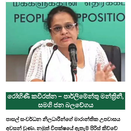
රෝහිණී කවිරත්න – පාර්ලිමේන්තු මන්ත්‍රිනී,
සමගි ජන බලවේගය
පාසල් සංවර්ධන නිලධාරීන්ගේ මාරාන්තික උපවාසය
අවසන් වුණා. නමුත් විපක්ෂයේ ඇතැම් පිරිස් කිව්වේ