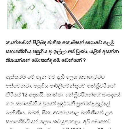
කාන්තාවන් පිළිබඳ ජාතික කොමිෂන් සභාවේ පළමු
සභාපතිනිය පසුගිය දා ඉල්ලා අස් වුණා. යළිත් අසන්න
තියෙන්නේ මොකක්ද මේ වෙන්නේ ?
ඇත්තටම මේ ගැන මම දැඩි ලෙස කනගාටුවට
පත්වෙනවා. පසුගිය පාර්ලිමේන්තුවේ මන්ත්‍රීවරියෝ
හිටියේ 12 දෙනයි. කාන්තා මන්ත්‍රීවරියන්ගේ සංසදයේ
ගරු සභාපතිනිය වුණේ සුදර්ශනී ප්‍රනාන්දු පුල්ලේ
මැතිණිය. මමත්, සීතා අරඹේපොළ මැතිණියත් උප
සභාපතිවරියන් ලෙස කටයුතු කළා. අපි බොහෝ