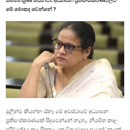
සම්මන්ත්‍රණ තියනවා. අධ්‍යාපන ප්‍රතිසංස්කරණවලට
මේ මොකද වෙන්නේ ?
මුලින්ම කියන්න ඔ්නෑ මේ අවස්ථාවේ අධ්‍යාපන
ප්‍රතිසංස්කරණයක් සිදුවෙන්නේ නැහැ. නියමිත කාල
පරිච්ඡේදය තුළ සිදුකළ යුතු විෂයමාලා සංශෝධනයක්