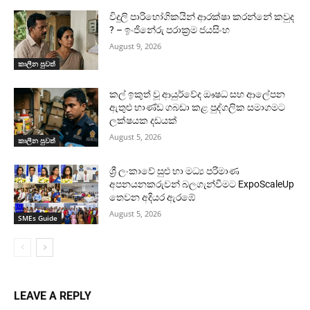
විදුලි පාරිභෝගිකයින් ආරක්ෂා කරන්නේ කවුද
? – ඉංජිනේරු පරාක්‍රම ජයසිංහ
August 9, 2026
කාලීන පුවත්
කල් ඉකුත් වූ ආයුර්වේද ඖෂධ සහ ආලේපන
ඇතුළු භාණ්ඩ ගබඩා කළ පුද්ගලික සමාගමට
ලක්ෂයක දඩයක්
August 5, 2026
කාලීන පුවත්
ශ්‍රී ලංකාවේ සුළු හා මධ්‍ය පරිමාණ
අපනයනකරුවන් බලගැන්වීමට ExpoScaleUp
තෙවන අදියර ඇරඹේ
August 5, 2026
SMEs Guide
LEAVE A REPLY