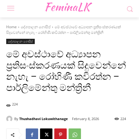
Home
දේශපාලන ගොසිප්
මේ අවස්ථාවේ අධ්‍යාපන ප්‍රතිසංස්කරණයක්
සිදුවෙන්නේ නැහැ - රෝහිණී කවිරත්න – පාර්ලිමේන්තු මන්ත්‍රිනී
දේශපාලන ගොසිප්
මේ අවස්ථාවේ අධ්‍යාපන
ප්‍රතිසංස්කරණයක් සිදුවෙන්නේ
නැහැ – රෝහිණී කවිරත්න –
පාර්ලිමේන්තු මන්ත්‍රිනී
224
By
Thushadhavi Lokuwithanage
February 8, 2026
224