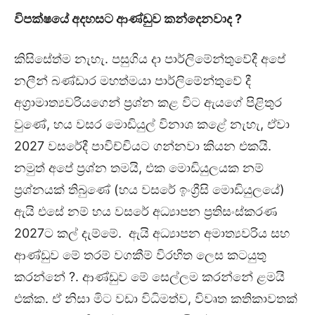
විපක්ෂයේ අදහසට ආණ්ඩුව කන්දෙනවාද ?
කිසිසේත්ම නැහැ. පසුගිය දා පාර්ලිමේන්තුවේදී අපේ
නලීන් බණ්ඩාර මහත්මයා පාර්ලිමේන්තුවේ දී
අග්‍රාමාත්‍යවරියගෙන් ප්‍රශ්න කළ විට ඇයගේ පිළිතුර
වුණේ, හය වසර මොඩියුල් විනාශ කළේ නැහැ, ඒවා
2027 වසරේදී පාවිච්චියට ගන්නවා කියන එකයි.
නමුත් අපේ ප්‍රශ්න තමයි, එක මොඩියුලයක නම්
ප්‍රශ්නයක් තිබුණේ (හය වසරේ ඉංග්‍රීසි මොඩියුලයේ)
ඇයි එසේ නම් හය වසරේ අධ්‍යාපන ප්‍රතිසංස්කරණ
2027ට කල් දැම්මේ. ඇයි අධ්‍යාපන අමාත්‍යවරිය සහ
ආණ්ඩුව මේ තරම් වගකීම් විරහිත ලෙස කටයුතු
කරන්නේ ?. ආණ්ඩුව මේ සෙල්ලම කරන්නේ ළමයි
එක්ක. ඒ නිසා මිට වඩා විධිමත්ව, විවෘත කතිකාවතක්