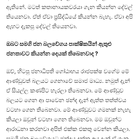
ඇතිනේ. මටත් කතානායකවරයා ගැන කියන්න දේවල්
තියෙනවා. ඒත් ඒවා ප්‍රසිද්ධියේ කියන්න බැහැ. ඒවා අපි
ඇහට දැකපු දේවල් තියෙනවා.
ඔබට සමගි ජන බලවේගය පාක්ෂිකයින් ඇතුළු
ජනතාවට කියන්න දෙයක් තිබෙනවාද ?
ඔව්, හිටපු ජනාධිපති ගෝඨාභය රාජපක්ෂ වගේම මේ
ආණ්ඩුවත් බලයට ගෙනාවේ සමාජ මාධ්‍ය. නමුත් දැන්
ඒ සියල්ල කණපිට හැරලා තිබෙනවා. මේ ආණ්ඩුව
බලයට ගෙන ආ පාවෙන ඡන්ද දැන් ඇත්ත තත්ත්වය
වටහා ගෙන තිබෙනවා. මේ ආණ්ඩුවට ගමනක් නැහැ
කියලා ඔවුන් වටහා ගෙන තිබෙනවා. මම ඔවුන්ට
ආරාධනා කරනවා අපිත් එක්ක එකතු වෙන්න කියලා.
සමගි ජන බලවේගයට ඡන්දය දුන්න අය දැන් ඒ ගැන