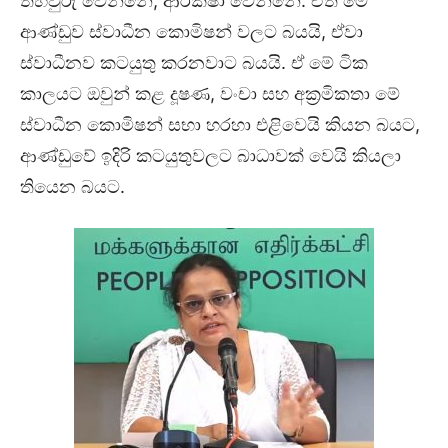
තහවුරු වෙන්නේ, ආරක්ෂා වෙන්නේ. ඒත් මේ
ආණ්ඩුව ස්වාධීන කොමිෂන් වලට බයයි, ඒවා
ස්වාධීනව කටයුතු කරනවාට බයයි. ඒ මේ ටික
කාලයට ඔවුන් කළ දූෂණ, වංචා සහ අක්‍රමිකතා මේ
ස්වාධීන කොමිෂන් සභා හරහා එළිවෙයි කියන බයට,
ආණ්ඩුවේ ඉදිරි කටයුතුවලට බාධාවක් වෙයි කියලා
තියෙන බයට.