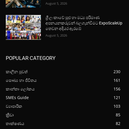
August 5, 2026
ශ්‍රී ලංකාවේ සුළු හා මධ්‍ය පරිමාණ
අපනයනකරුවන් බලගැන්වීමට ExpoScaleUp
තෙවන අදියර ඇරඹේ
August 5, 2026
POPULAR CATEGORY
කාලීන පුවත්
230
සෞඛ්‍ය හා ජීවිතය
161
කාන්තා ලෝකය
156
SMEs Guide
121
ව්‍යාපාරික
103
ක්‍රීඩා
85
තාක්ෂණය
82