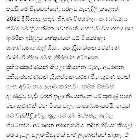
තමයි මේ සිදුවෙන්නේ. සරලව පැහැදිලි කළොත්
2022 දී සිදුකළ යුතුව තිබුණ විෂයමාලා සංශෝධනය
තමයි මේ ක්‍රියාත්මක වෙන්නේ. කොවිඩ් වසංගතය සහ
ආර්ථික අර්බුදය හේතුවෙන් මේ විෂයමාලා
සංශෝධනය කල් ගියා. මේ ක්‍රියාත්මක වෙන්නේ
එයයි. ඒ නිසා මේක කිසිසේත් අධ්‍යාපන
ප්‍රතිසංස්කරණයක් කියලා කියන්න බැහැ. අධ්‍යාපන
ප්‍රතිසංස්කරණයක් ක්‍රියාත්මක කරන විට කුළුණු පහක්
ගැන අවධානය යොමු කරනවා. නමුත් වත්මන්
ආණ්ඩුව වැඩි බරක් දාලා තියෙන්නේ මේ කුළුණු පහේ
එක කුළුණක් වන විෂය මාලා සංශෝධනයටයි. නමුත්
මේ වැඩපිළිවෙළ තුළ යම් යම් බරපතළ ගැටලු
තිබෙනවා. අධ්‍යාපන අමාත්‍යවරිය ‘තදින් හිටියා’ කියලා
මේ ගැටලු වලට විසඳුමක් නම් ලැබෙන්නේ නැහැ. ඒ