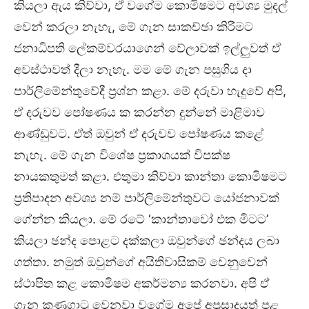
කියලා ඇය කිව්වා, ඒ වගේම කොමිෂමට අවශ්‍ය මුදල්
වෙන් කරලා නැහැ, මේ ගැන සාකච්ඡා කිරීමට
ජනාධිපති ලේකම්වරයාගෙන් වේලාවක් ඉල්ලුවත් ඒ
අවස්ථාවත් දීලා නැහැ. මම මේ ගැන පසුගිය දා
පාර්ලිමේන්තුවේදී ප්‍රශ්න කළා. මේ දරුවා හැදුවේ අපි,
ඒ දරුවව පෝෂණය ක කරන්න දුන්නේ මාළිමාව
ආණ්ඩුවට. ඒත් ඔවුන් ඒ දරුවව පෝෂණය කළේ
නැහැ. මේ ගැන විශේෂ ප්‍රකාශයක් විපක්ෂ
නායකතුමත් කළා. එතුමා කිව්වා කාන්තා කොමිෂමට
ප්‍රතිපාදන අවශ්‍ය නම් පාර්ලිමේන්තුවට යෝජනාවක්
ගේන්න කියලා. මේ රටේ ‘කාන්තාවෝ එක මිටට’
කියලා ඡන්ද පොළට දක්කලා ඔවුන්ගේ ඡන්දය ලබා
ගත්තා. නමුත් ඔවුන්ගේ අයිතිවාසිකම් වෙනුවෙන්
ස්ථාපිත කළ කොමිෂම අකර්මන්‍ය කරනවා. අපි ඒ
ගැන කණගාටු වෙනවා වගේම අපේ අප්‍රසාදයත් පළ