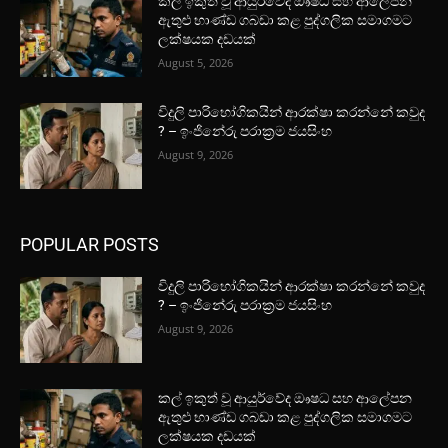
කල් ඉකුත් වූ ආයුර්වේද ඖෂධ සහ ආලේපන
ඇතුළු භාණ්ඩ ගබඩා කළ පුද්ගලික සමාගමට
ලක්ෂයක දඩයක්
August 5, 2026
විදුලි පාරිභෝගිකයින් ආරක්ෂා කරන්නේ කවුද
? – ඉංජිනේරු පරාක්‍රම ජයසිංහ
August 9, 2026
POPULAR POSTS
විදුලි පාරිභෝගිකයින් ආරක්ෂා කරන්නේ කවුද
? – ඉංජිනේරු පරාක්‍රම ජයසිංහ
August 9, 2026
කල් ඉකුත් වූ ආයුර්වේද ඖෂධ සහ ආලේපන
ඇතුළු භාණ්ඩ ගබඩා කළ පුද්ගලික සමාගමට
ලක්ෂයක දඩයක්