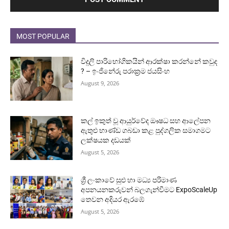
MOST POPULAR
විදුලි පාරිභෝගිකයින් ආරක්ෂා කරන්නේ කවුද
? – ඉංජිනේරු පරාක්‍රම ජයසිංහ
August 9, 2026
කල් ඉකුත් වූ ආයුර්වේද ඖෂධ සහ ආලේපන
ඇතුළු භාණ්ඩ ගබඩා කළ පුද්ගලික සමාගමට
ලක්ෂයක දඩයක්
August 5, 2026
ශ්‍රී ලංකාවේ සුළු හා මධ්‍ය පරිමාණ
අපනයනකරුවන් බලගැන්වීමට ExpoScaleUp
තෙවන අදියර ඇරඹේ
August 5, 2026