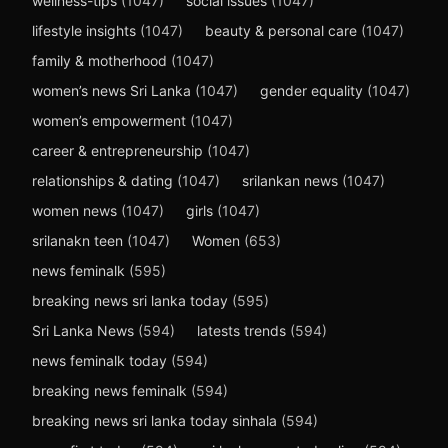
wellness-tips
(1047)
social issues
(1047)
lifestyle insights
(1047)
beauty & personal care
(1047)
family & motherhood
(1047)
women’s news Sri Lanka
(1047)
gender equality
(1047)
women’s empowerment
(1047)
career & entrepreneurship
(1047)
relationships & dating
(1047)
srilankan news
(1047)
women news
(1047)
girls
(1047)
srilanakn teen
(1047)
Women
(653)
news feminalk
(595)
breaking news sri lanka today
(595)
Sri Lanka News
(594)
latests trends
(594)
news feminalk today
(594)
breaking news feminalk
(594)
breaking news sri lanka today sinhala
(594)