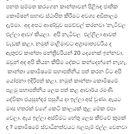
පනත සම්මත කරගෙන කාන්තාවන් පිළිබඳ ජාතික
කොමිෂන් සභාව ස්ථාපිත කිරීමට අවශ්‍ය අඩිතාලම
දැම්මා. අද අපට ආණ්ඩුව සමච්චල් කරනවා ‘නැටිවල
එල්ලා ආවා’ කියලා. අපි නැටිවල එල්ලිලා ආවත්
වැඩක් කළා. නමුත් මාළිමාවට අග්‍රාමාත්‍යවරිය ද
ඇතුළුව කාන්තා මන්ත්‍රීවරියන් 20 දෙනෙක් ඉන්නවා.
ඔවුන් අද අපි කියන කිසිම දේකට කන්දෙන්නේ නැහැ.
කාන්තා කොමිෂමේ සභාපතිනිය පත් කරන විට අපි
යෝජනා ඉදිරිපත් කළා. නමුත් කාන්තා කොමිෂමේ
පළමු සභාපතිනිය ලෙස පත් කළ ආචාර්ය රමණි
දේවිකා ජයසුන්දර පසුගිය දා ඉල්ලා අස් වුණා. ඇයට
මාස හතරක් වගේ කෙටි කාලයක් තුළ මේක එපා
වෙලා. ඇය ඉල්ලා අස්වීමට හේතු ලෙස කිව්වේ කුමක්
ද ? කොමිෂමේ ස්වාධීනත්වයට බලපෑම් එල්ල වෙනවා