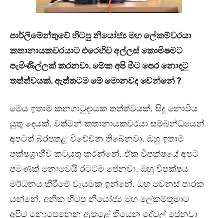
පාර්ලිමේන්තුවේ හිටපු නියෝජ්‍ය මහ ලේකම්වරයා
කතානායකවරයාට එරෙහිව අල්ලස් කොමිෂමට
පැමිණිල්ලක් කරනවා. මේක අපි මීට පෙර නොදටු
තත්ත්වයක්. ඇත්තටම මේ මොනවද වෙන්නේ ?
මෙය ඉතාම කනගාටුදායක තත්ත්වයක්. සිදු නොවිය
යුතු දෙයක්. වත්මන් කතානායකවරයා සම්බන්ධයෙන්
අපටත් බරපතළ විවේචන තිබෙනවා. ඔහු ඉතාම
පක්ෂග්‍රාහීව කටයුතු කරන්නේ. ඒක විපක්ෂයේ අපට
පමණක් නොවෙයි රටටම පේනවා. ඔහු විපක්ෂය
මර්ධනය කිරීමේ වෑයමක ඉන්නේ. ඔහු වෙනස් පාරක
යන්නේ. අනික හිටපු නියෝජ්‍ය මහ ලේකම්තුමාට
අපිට නොපෙනෙන ඇතුළේ තියෙන දේවල් පේනවා