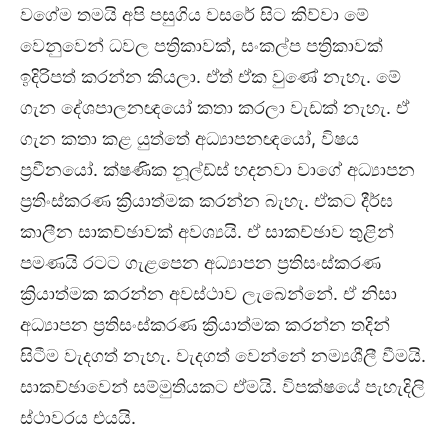
වගේම තමයි අපි පසුගිය වසරේ සිට කිව්වා මේ
වෙනුවෙන් ධවල පත්‍රිකාවක්, සංකල්ප පත්‍රිකාවක්
ඉදිරිපත් කරන්න කියලා. ඒත් ඒක වුණේ නැහැ. මේ
ගැන දේශපාලනඥයෝ කතා කරලා වැඩක් නැහැ. ඒ
ගැන කතා කළ යුත්තේ අධ්‍යාපනඥයෝ, විෂය
ප්‍රවීනයෝ. ක්ෂණික නූල්ඩ්ස් හදනවා වාගේ අධ්‍යාපන
ප්‍රතිංස්කරණ ක්‍රියාත්මක කරන්න බැහැ. ඒකට දීර්ඝ
කාලීන සාකච්ඡාවක් අවශ්‍යයි. ඒ සාකච්ඡාව තුළින්
පමණයි රටට ගැළපෙන අධ්‍යාපන ප්‍රතිසංස්කරණ
ක්‍රියාත්මක කරන්න අවස්ථාව ලැබෙන්නේ. ඒ නිසා
අධ්‍යාපන ප්‍රතිසංස්කරණ ක්‍රියාත්මක කරන්න තදින්
සිටීම වැදගත් නැහැ. වැදගත් වෙන්නේ නම්‍යශීලී වීමයි.
සාකච්ඡාවෙන් සම්මුතියකට ඒමයි. විපක්ෂයේ පැහැදිලි
ස්ථාවරය එයයි.