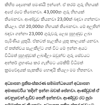
කිහිප දෙනෙක් පමණයි ඉන්නේ. ඒ තරම් ගුරු හිඟයක්
අපේ රටේ තිබෙනවා. 43,000ක ගුරු හිඟයක්
තිබෙනවා. ආණ්ඩුව කියනවා 23,00ක් බඳවා ගන්නවා
කියලා. ඒත් 20,000ක හිඟයක් තිබෙනවා. මේ අලුතින්
බඳවා ගන්නා 23,000 ගුරුවරු ලෙස පුහුණුව ලබා
පැමිණිය යුතුයි. ඒකටත් සැලකිය යුතු කාලයක් යනවා.
ඒ තත්ත්වය සැලකිල්ට ගත් විට මේ ඉන්න අයට
විධිමත් පුහුණුවක් ලබාදීලා ඔවුන්ව ගුරු සේවයට
අන්තර් ග්‍රහණය කර ගැනීමට යම්කිසි විධිමත්
ක්‍රමවේදයක් සැකකීම හොඳයි කියලා මම හිතනවා.
අධ්‍යාපන ප්‍රතිසංස්කරණ සම්බන්ධයෙන් අධ්‍යාපන
අමාත්‍යවරිය ‘තදින්’ ඉන්න බවක් පේනවා. ආණ්ඩුවත් ඒ
වෙනුවෙන් දැඩිව පෙනී ඉන්නවා. ආණ්ඩුව රට පුරා