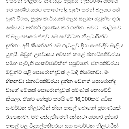
වත්මන් මාළිමාව ආණ්ඩුව පසුගිය මැතිවරණ සමයේ
මේ කණ්ඩායමට පොරොන්දු වුණා තමන් බලයට පත්
වුණ විගස, ප්‍රමුඛ කාර්යයක් ලෙස සලකා ඔවුන්ව ගුරු
සේවයට අන්තර් ග්‍රහණය කර ගන්නා බවට. මාළිමාව
ඒ බලාපොරොත්තුව මේ සංවර්ධන නිලධාරීන්ට
දුන්නා. අපි කියන්නේ මේ ගැටලුව දිහා සංවේදීව බැලිය
යුතුයි. ඔවුන් උපවාසය අවසන් කළේ ජනාධිපතිවරයා
සමඟ පැවැති සාකච්ඡාවකින් පසුවනේ. ජනපතිවරයා
ඔවුන්ට යළි පොරොන්දුවක් ලබාදී තිබෙනවා. මං
හිතනවා ජනාධිපතිවරයා දුන්න වෙනත් පොරොන්දු
වාගේ මේකත් පොරොන්දුවක් පමණක් නොවේවි
කියලා. ඒකට හේතුව තමයි මේ 16,000කට අධික
සංවර්ධන නිලධාරීන් නිසා පාසල් බොහෝ ප්‍රමාණයක්
රැකෙනවා. මම අත්දැකීමෙන් දන්නවා සමහර දුෂ්කර
පාසල් වල විදුහල්පතිවරයා සහ සංවර්ධන නිලධාරීන්