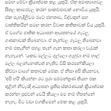
සමඟ මේවා ක්‍රියාත්මක කළ යුතුයි. ඒක අමාත්‍යාශවල
සීතල කාමරවල කරන සාකච්ඡාවක් නොවිය යුතුයි.
ඒක පැහැදිලිවම රටේ ජනතාව, විද්වතුන් සහ
වෘත්තිකයින් සමඟ කරන විවෘත කතිකාවක් විය යුතුයි.
ඒ වගේම ජාතික අධ්‍යාපන ආයතනයේ ගැටලු
ගණනාවක් තිබෙනවා. ඒ තැන්වල ගැටලු තිබෙනවා
නම් එතැනින් පහළ තැන් ගැන කතා කරලා වැඩක්
නැහැනේ. ‘යකඩ මල්ලට ගුල්ලො ගැහුවා නම් හාල්
මල්ල බලන්නෙත්වත් නැතිව විසි කරපන්’කියලා
කිව්වා වාගේ කතාවක් මේක. ඒ නිසා අපි කියනවා,
‘අපි හරි’ කියන්න රට පුරා සම්මන්ත්‍රණ තියන එක
තුළින් නිවැරදි අධ්‍යාපන ප්‍රතිසංස්කරණයක් ක්‍රියාත්මක
කරන්න පුළුවන් වෙයි කියලා මම නම් හිතන්නේ
නැහැ. මීට වඩා වගකීමෙන් මේක කළ යුතුයි.