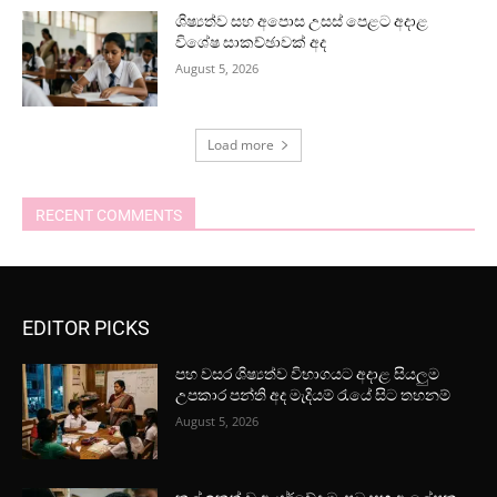
ශිෂ්‍යත්ව සහ අපොස උසස් පෙළට අදාළ
විශේෂ සාකච්ඡාවක් අද
August 5, 2026
Load more
RECENT COMMENTS
EDITOR PICKS
පහ වසර ශිෂ්‍යත්ව විභාගයට අදාළ සියලුම
උපකාර පන්ති අද මැදියම් රැයේ සිට තහනම්
August 5, 2026