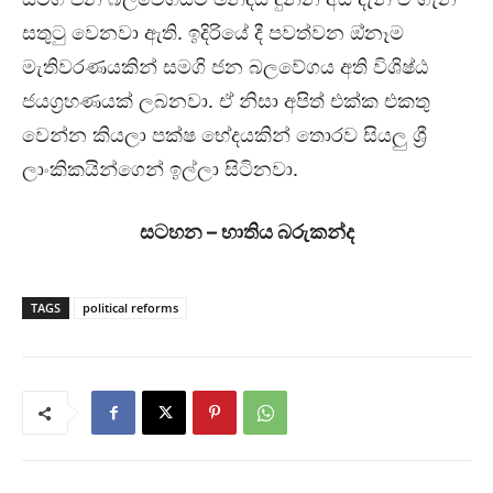
සතුටු වෙනවා ඇති. ඉදිරියේ දී පවත්වන ඔ්නෑම
මැතිවරණයකින් සමගි ජන බලවේගය අති විශිෂ්ඨ
ජයග්‍රහණයක් ලබනවා. ඒ නිසා අපිත් එක්ක එකතු
වෙන්න කියලා පක්ෂ භේදයකින් තොරව සියලු ශ්‍රී
ලාංකිකයින්ගෙන් ඉල්ලා සිටිනවා.
සටහන – භාතිය බරුකන්ද
TAGS
political reforms